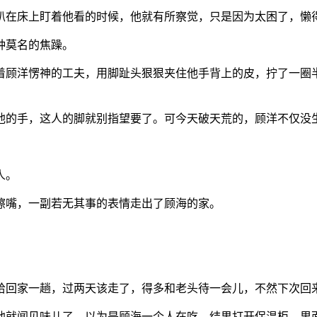
趴在床上盯着他看的时候，他就有所察觉，只是因为太困了，懒
种莫名的焦躁。
着顾洋愣神的工夫，用脚趾头狠狠夹住他手背上的皮，拧了一圈
他的手，这人的脚就别指望要了。可今天破天荒的，顾洋不仅没
人。
擦嘴，一副若无其事的表情走出了顾海的家。
拾回家一趟，过两天该走了，得多和老头待一会儿，不然下次回
他就闻见味儿了，以为是顾海一个人在吃。结果打开保温柜，里