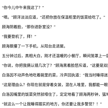
“你今儿中午来我这了？”
“嗯。”顾洋淡淡应道，“还把你放在保温柜里的饭菜给吃了。”
顾海阴着脸，“那你进卧室没？”
“我要登机了，拜！”
顾海狠攥了一下手机，从阳台走进屋。
五分钟过后，真相大白，刚才还温暖的小餐厅，瞬间笼罩上一
“你说，你把我俩认错几次了？”顾海黑着脸怒斥道，“这要是
白洛因不动声色地吃着碗里的菜，冷声回执道：“我当时睡得
“这是理由么？你现在就是穿着女装，混在人堆里，我都能一眼
白洛因嘴里的饭菜突然就噎住了，定定地看了顾海两秒钟，猛
“就这么一个让我睡得踏实的地方，你还要让我多警觉？！”