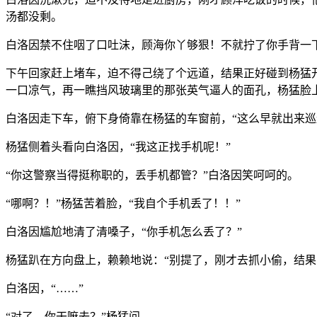
汤都没剩。
白洛因禁不住咽了口吐沫，顾海你丫够狠！不就拧了你手背一
下午回家赶上堵车，迫不得己绕了个远道，结果正好碰到杨猛
一口凉气，再一瞧挡风玻璃里的那张英气逼人的面孔，杨猛脸
白洛因走下车，俯下身倚靠在杨猛的车窗前，“这么早就出来巡
杨猛侧着头看向白洛因，“我这正找手机呢！”
“你这警察当得挺称职的，丢手机都管？”白洛因笑呵呵的。
“哪啊？！”杨猛苦着脸，“我自个手机丢了！！”
白洛因尴尬地清了清嗓子，“你手机怎么丢了？”
杨猛趴在方向盘上，赖赖地说：“别提了，刚才去抓小偷，结
白洛因，“……”
“对了，你干嘛去？”杨猛问。