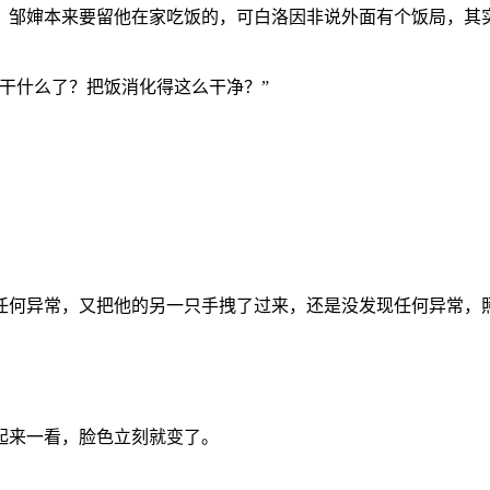
，邹婶本来要留他在家吃饭的，可白洛因非说外面有个饭局，其
干什么了？把饭消化得这么干净？”
任何异常，又把他的另一只手拽了过来，还是没发现任何异常，
起来一看，脸色立刻就变了。