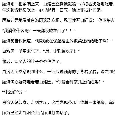
顾海刚一把菜端上来，白洛因立刻像饿狼一样狼吞虎咽地吃着
午这顿饭还没吃上，心里憋着一口气，晚上非得补回来。
顾海诧异地看着白洛因这副吃相，忍不住开口问道：“你下午去
“我消化什么啊？一天都没吃东西了！！”
顾海笑着调侃道，“那我放在保温柜里的饭菜让狗给吃了啊？”
白洛因一听更来气了，“对，让狗给吃了！”
然后，两个人的筷子齐齐停住了。
白洛因突然意识到什么，一把拽过顾海的手背看了看，没看到
顾海满心疑惑地看着白洛因，“你没看到茶几上的纸条？”
“什么纸条？”
白洛因站起身，走到客厅，这才发现茶几上放着一张纸条，拿
顾海已经走到阳台上给顾洋打电话了。