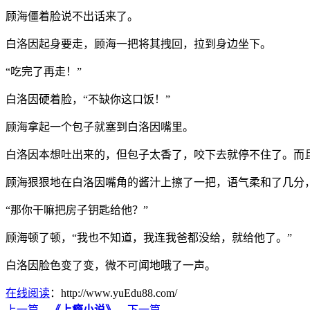
顾海僵着脸说不出话来了。
白洛因起身要走，顾海一把将其拽回，拉到身边坐下。
“吃完了再走！”
白洛因硬着脸，“不缺你这口饭！”
顾海拿起一个包子就塞到白洛因嘴里。
白洛因本想吐出来的，但包子太香了，咬下去就停不住了。而
顾海狠狠地在白洛因嘴角的酱汁上擦了一把，语气柔和了几分，
“那你干嘛把房子钥匙给他？”
顾海顿了顿，“我也不知道，我连我爸都没给，就给他了。”
白洛因脸色变了变，微不可闻地哦了一声。
在线阅读
：http://www.yuEdu88.com/
上一篇
←
《上瘾小说》
→
下一篇