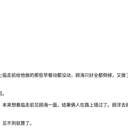
上临走前给他做的那些早餐动都没动，顾海只好全都倒掉，又做
司。
，本来想着临走前见顾海一面，结果俩人在路上错过了。顾洋去
，见不到就算了。