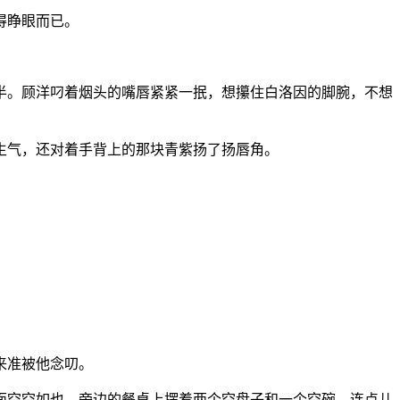
得睁眼而已。
半。顾洋叼着烟头的嘴唇紧紧一抿，想攥住白洛因的脚腕，不想
生气，还对着手背上的那块青紫扬了扬唇角。
来准被他念叨。
面空空如也，旁边的餐桌上摆着两个空盘子和一个空碗，连点儿