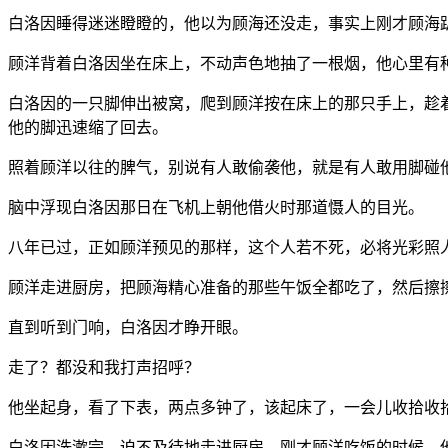
白洛因睡得迷迷瞪瞪的，他以为顾海还没走，事实上刚才顾海
顾洋背着白洛因坐在床上，不动声色地抽了一根烟，他心里有
白洛因的一只脚伸出被窝，爬到顾洋按在床上的那只手上，趁
他的脚迅速缩了回去。
照着顾洋以往的脾气，别说有人敢偷袭他，就是有人敢用脚碰
脑中浮现白洛因那日在飞机上朝他借火时那道慑人的目光。
八年已过，正如顾洋预见的那样，这个人若不死，必将光彩照
顾洋走进厨房，把顾海精心准备的那些午饭全都吃了，然后擦
直到听到门响，白洛因才睁开眼。
走了？都没和我打声招呼？
他坐起身，看了下表，两点多钟了，该起床了，一会儿收拾收
白洛因洗漱完，迫不及待地走进厨房，刚才顾洋吃饭的时候，