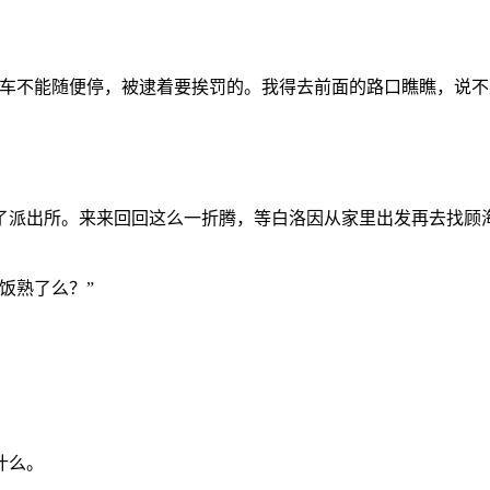
这车不能随便停，被逮着要挨罚的。我得去前面的路口瞧瞧，说不
了派出所。来来回回这么一折腾，等白洛因从家里出发再去找顾
饭熟了么？”
什么。