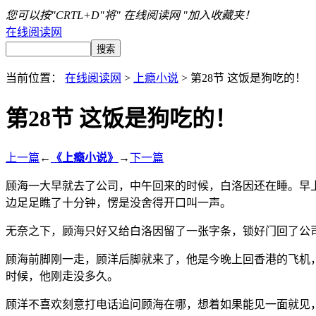
您可以按"CRTL+D"将" 在线阅读网 "加入收藏夹！
在线阅读网
当前位置：
在线阅读网
>
上瘾小说
> 第28节 这饭是狗吃的！
第28节 这饭是狗吃的！
上一篇
←
《上瘾小说》
→
下一篇
顾海一大早就去了公司，中午回来的时候，白洛因还在睡。早
边足足瞧了十分钟，愣是没舍得开口叫一声。
无奈之下，顾海只好又给白洛因留了一张字条，锁好门回了公
顾海前脚刚一走，顾洋后脚就来了，他是今晚上回香港的飞机
时候，他刚走没多久。
顾洋不喜欢刻意打电话追问顾海在哪，想着如果能见一面就见