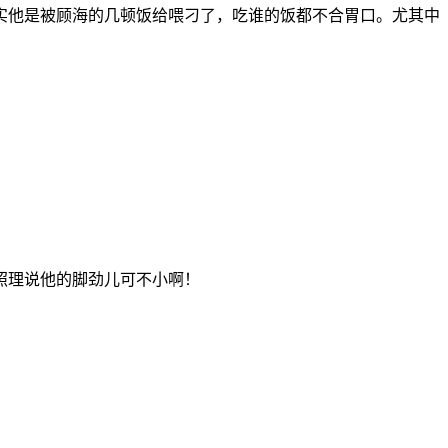
实他是被顾海的几顿饭给喂刁了，吃谁的饭都不合胃口。尤其中
照理说他的脚劲儿可不小啊！