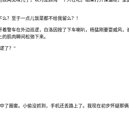
下么？至于一点儿饭菜都不给我留么？！
开着警车在外边巡逻，白洛因按了下车喇叭，杨猛刚要耍威风，谁
上的肌肉瞬间松弛下来。
逻了？”
果中了圈套。小偷没抓到，手机还丢路上了。我现在初步怀疑那俩