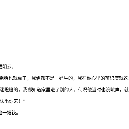
层阴云。
双胞胎也就算了，我俩都不是一妈生的，我在你心里的辨识度就这
迷迷瞪瞪的，我哪知道家里进了别的人。何况他当时也没吭声，就
认出你来！”
地一撂筷。