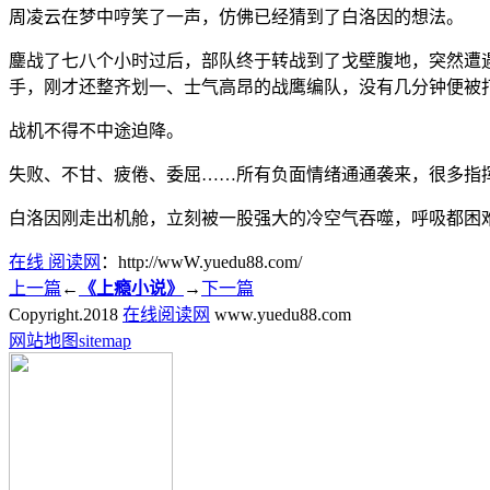
周凌云在梦中哼笑了一声，仿佛已经猜到了白洛因的想法。
鏖战了七八个小时过后，部队终于转战到了戈壁腹地，突然遭
手，刚才还整齐划一、士气高昂的战鹰编队，没有几分钟便被
战机不得不中途迫降。
失败、不甘、疲倦、委屈……所有负面情绪通通袭来，很多指
白洛因刚走出机舱，立刻被一股强大的冷空气吞噬，呼吸都困
在线 阅读网
：http://wwW.yuedu88.com/
上一篇
←
《上瘾小说》
→
下一篇
Copyright.
2018
在线阅读网
www.yuedu88.com
网站地图
sitemap