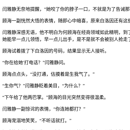
闫雅静无奈地提醒，“她咬了你的脖子一口，不就是为了告诫那
顾海一副恍然大悟的表情，随即心中暗喜，原来白洛因还有这
闫雅静深感无语，他不明白为何顾海在经商领域如此精明，到
她能早一点儿领悟，早一点儿出手，是不是就不会被别人抢走
顾海试着拨了下白洛因的号码，结果显示无人接听。
“你在给她′打电话？”闫雅静问。
顾海点点头，“没打通，估摸着是生我气了。”
“生你气？”闫雅静眨着美目，“为什么？”
“下午给了他两巴掌。”顾海的目光突然变得很温柔。
闫雅静一副惊诧的表情，“你连她都打？”
顾海宠溺地笑笑，“不听话就打。”