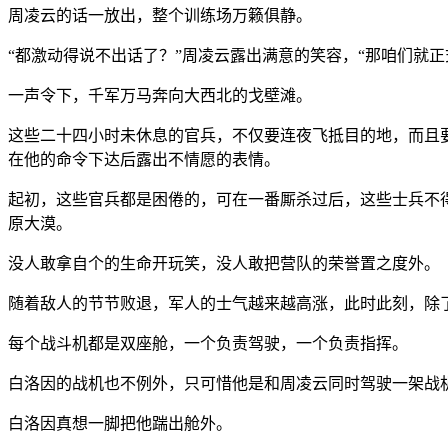
周凌云的话一放出，整个训练场万籁俱静。
“都激动得说不出话了？”周凌云露出满意的笑容，“那咱们就正
一声令下，千军万马奔向大西北的戈壁滩。
这些二十四小时未休息的官兵，不仅要连夜飞抵目的地，而且
在他的命令下达后露出不情愿的表情。
起初，这些官兵都是困倦的，可在一番厮杀过后，这些士兵不
原大漠。
没人敢拿自个的生命开玩笑，没人敢把营队的荣誉置之度外。
随着敌人的节节败退，军人的士气越来越高涨，此时此刻，除
每个战斗机都是双座舱，一个负责驾驶，一个负责指挥。
白洛因的战机也不例外，只可惜他是和周凌云同时驾驶一架战
白洛因真想一脚把他踹出舱外。