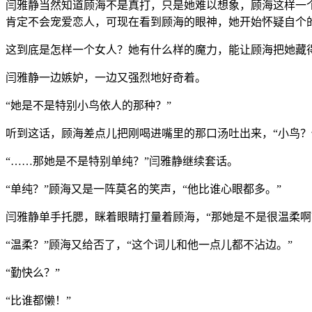
闫雅静当然知道顾海不是真打，只是她难以想象，顾海这样一
肯定不会宠爱恋人，可现在看到顾海的眼神，她开始怀疑自个
这到底是怎样一个女人？她有什么样的魔力，能让顾海把她藏
闫雅静一边嫉妒，一边又强烈地好奇着。
“她是不是特别小鸟依人的那种？”
听到这话，顾海差点儿把刚喝进嘴里的那口汤吐出来，“小鸟？
“……那她是不是特别单纯？”闫雅静继续套话。
“单纯？”顾海又是一阵莫名的笑声，“他比谁心眼都多。”
闫雅静单手托腮，眯着眼睛打量着顾海，“那她是不是很温柔啊
“温柔？”顾海又给否了，“这个词儿和他一点儿都不沾边。”
“勤快么？”
“比谁都懒！”