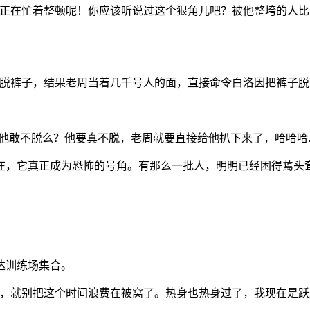
天正在忙着整顿呢！你应该听说过这个狠角儿吧？被他整垮的人
脱裤子，结果老周当着几千号人的面，直接命令白洛因把裤子脱
“他敢不脱么？他要真不脱，老周就要直接给他扒下来了，哈哈哈
在，它真正成为恐怖的号角。有那么一批人，明明已经困得蔫头
达训练场集合。
了，就别把这个时间浪费在被窝了。热身也热身过了，我现在是跃