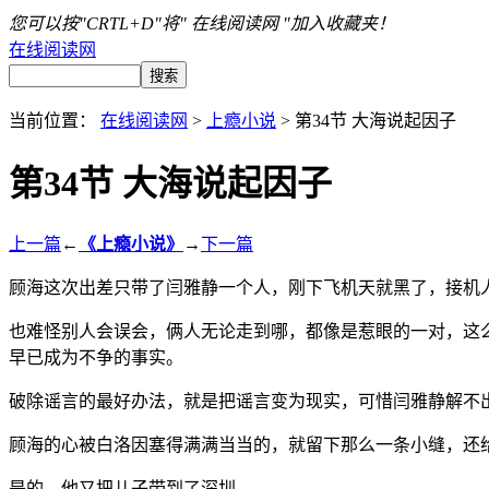
您可以按"CRTL+D"将" 在线阅读网 "加入收藏夹！
在线阅读网
当前位置：
在线阅读网
>
上瘾小说
> 第34节 大海说起因子
第34节 大海说起因子
上一篇
←
《上瘾小说》
→
下一篇
顾海这次出差只带了闫雅静一个人，刚下飞机天就黑了，接机
也难怪别人会误会，俩人无论走到哪，都像是惹眼的一对，这
早已成为不争的事实。
破除谣言的最好办法，就是把谣言变为现实，可惜闫雅静解不
顾海的心被白洛因塞得满满当当的，就留下那么一条小缝，还
是的，他又把儿子带到了深圳。