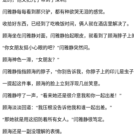
闫雅静每每看到那只驴，都有种欲哭无泪的感觉。
收拾好东西，已经到了吃晚饭时间，俩人就在酒店里解决了。
顾海坐在闫雅静对面，闫雅静抬起眼皮，就看到了顾海脖子上
“你女朋友挺小心眼的吧？”闫雅静突然问。
顾海神色一滞，“女朋友？”
闫雅静指指顾海的脖子，“你别告诉我，你脖子上的印儿是虫子
一提起这件事，顾海的脸上立刻浮现几丝笑意。
闫雅静哼了一声，“看来她还是很介意我和你一起出差！”
顾海淡淡回道：“我压根没告诉他我和谁一起出差。”
“那她就是用这招防着所有女人。”闫雅静很笃定。
顾海还是一副没理解的表情。