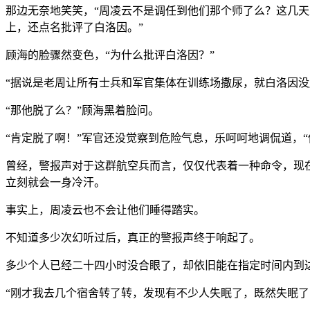
那边无奈地笑笑，“周凌云不是调任到他们那个师了么？这几
上，还点名批评了白洛因。”
顾海的脸骤然变色，“为什么批评白洛因？”
“据说是老周让所有士兵和军官集体在训练场撒尿，就白洛因没
“那他脱了么？”顾海黑着脸问。
“肯定脱了啊！”军官还没觉察到危险气息，乐呵呵地调侃道，
曾经，警报声对于这群航空兵而言，仅仅代表着一种命令，现
立刻就会一身冷汗。
事实上，周凌云也不会让他们睡得踏实。
不知道多少次幻听过后，真正的警报声终于响起了。
多少个人已经二十四小时没合眼了，却依旧能在指定时间内到
“刚才我去几个宿舍转了转，发现有不少人失眠了，既然失眠