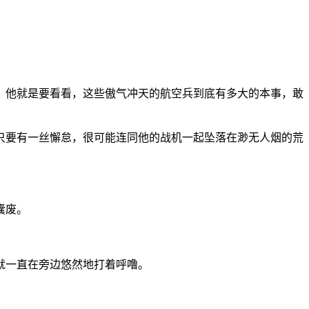
，他就是要看看，这些傲气冲天的航空兵到底有多大的本事，敢
只要有一丝懈怠，很可能连同他的战机一起坠落在渺无人烟的荒
囊废。
就一直在旁边悠然地打着呼噜。