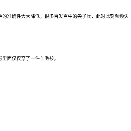
手的准确性大大降低。很多百发百中的尖子兵，此时此刻频频失
服里面仅仅穿了一件羊毛衫。