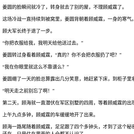
姜圆的脸瞬间就冷了，转身就去了别的屋，不理顾威霆了。
这场冷战一直持续到被窝里，姜圆背朝着顾威霆，一身的寒气
顾大军长终于退了一步。
“你把衣服给我，我明天给他送过去。”
姜圆转过身看着顾威霆，“真的？你不会把衣服扔了吧？”
“我在你眼里就这么不靠谱么？”
姜圆绷了一天的脸总算露出几分笑意，她赶紧下床，到柜子里
“明天走之前别忘了啊！”
第二天，顾海就一直潜伏在军区别墅的四周，等着顾威霆的出
上午九点多钟，顾威霆的车缓缓地开了出来。
顾海一路尾随着顾威霆，足足跟了四个多钟头，才到了这个秘
还在，只是住在里面的人全都不认识了。