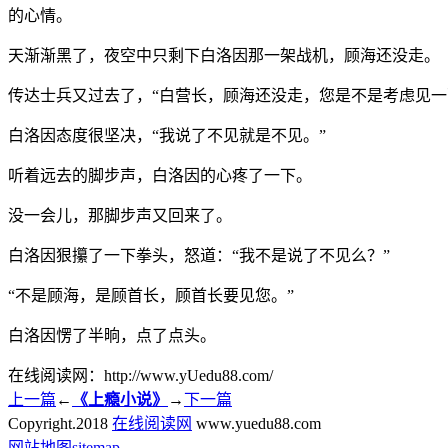
的心情。
天渐渐黑了，夜空中只剩下白洛因那一架战机，顾海还没走。
传达士兵又过去了，“白营长，顾海还没走，您是不是考虑见一
白洛因态度很坚决，“我说了不见就是不见。”
听着远去的脚步声，白洛因的心疼了一下。
没一会儿，那脚步声又回来了。
白洛因狠攥了一下拳头，怒道：“我不是说了不见么？”
“不是顾海，是顾首长，顾首长要见您。”
白洛因愣了半晌，点了点头。
在线阅读网：http://www.yUedu88.com/
上一篇
←
《上瘾小说》
→
下一篇
Copyright.
2018
在线阅读网
www.yuedu88.com
网站地图
sitemap