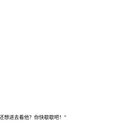
还想进去看他？你快歇歇吧！”