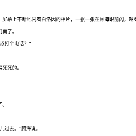
。屏幕上不断地闪着白洛因的相片，一张一张在顾海眼前闪，越
门羹了。
叔打个电话？”
得死死的。
。
了。
儿过去。”顾海说。