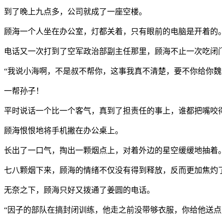
到了晚上九点多，公司就成了一座空楼。
顾海一个人坐在办公室，灯都关着，只有眼前的电脑是开着的
电话又一次打到了空军政治部副主任那里，顾海不止一次吃闭
“我说小海啊，不是叔不帮你，这事我真不清楚，要不你给你魏
一帮孙子！
平时说话一个比一个客气，真到了担责任的事上，谁都把嘴咬
顾海恨恨地将手机撇在办公桌上。
长出了一口气，掏出一颗烟点上，对着外边的星空缓缓地抽着
七八颗烟下来，顾海的情绪不仅没有得到释放，反而更加焦灼
无奈之下，顾海只好又拨通了姜圆的电话。
“因子的部队在搞封闭训练，他走之前没带够衣服，你给他送点