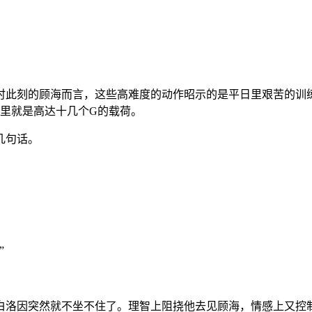
时此刻的顾海而言，这些高难度的动作昭示的是平日里艰苦的训
眼里就是高达十几个G的载荷。
几句话。
”
白洛因突然就不坐不住了。理智上阻挠他去见顾海，情感上又控