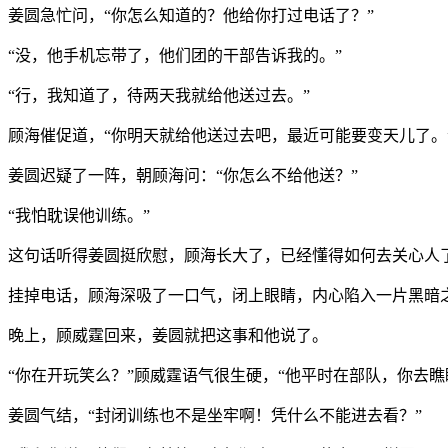
姜圆急忙问，“你怎么知道的？他给你打过电话了？”
“没，他手机忘带了，他们团的干部告诉我的。”
“行，我知道了，待两天我就给他送过去。”
顾海催促道，“你明天就给他送过去吧，最近可能要变天儿了。
姜圆迟疑了一阵，朝顾海问：“你怎么不给他送？”
“我怕耽误他训练。”
这句话听得姜圆挺欣慰，顾海长大了，已经懂得如何去关心人
挂掉电话，顾海深吸了一口气，闭上眼睛，内心陷入一片黑暗
晚上，顾威霆回来，姜圆就把这事和他说了。
“你在开玩笑么？”顾威霆语气很生硬，“他平时在部队，你去
姜圆气结，“封闭训练也不是坐牢啊！凭什么不能进去看？”