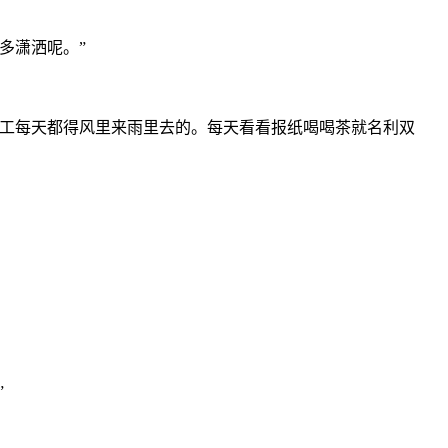
多潇洒呢。”
洁工每天都得风里来雨里去的。每天看看报纸喝喝茶就名利双
”