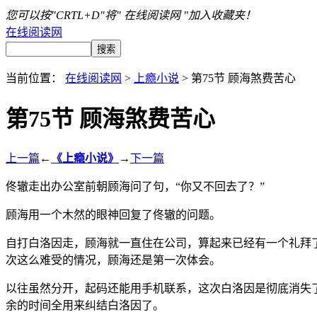
您可以按"CRTL+D"将" 在线阅读网 "加入收藏夹！
在线阅读网
当前位置：
在线阅读网
>
上瘾小说
> 第75节 顾海煞费苦心
第75节 顾海煞费苦心
上一篇
←
《上瘾小说》
→
下一篇
佟辙走出办公室前朝顾海问了句，“你又不回去了？”
顾海用一个木然的眼神回复了佟辙的问题。
自打白洛因走，顾海就一直住在公司，算起来已经有一个礼拜
次这么难受的情况，顾海还是第一次体会。
以往虽然分开，起码还能用手机联系，这次白洛因是彻底消失
余的时间全用来纠结白洛因了。