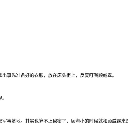
。
拿出事先准备好的衣服，放在床头柜上，反复叮嘱顾威霆。
现。
密军事基地。其实也算不上秘密了，顾海小的时候就和顾威霆来