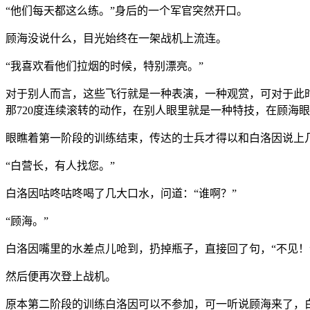
“他们每天都这么练。”身后的一个军官突然开口。
顾海没说什么，目光始终在一架战机上流连。
“我喜欢看他们拉烟的时候，特别漂亮。”
对于别人而言，这些飞行就是一种表演，一种观赏，可对于此
那720度连续滚转的动作，在别人眼里就是一种特技，在顾海
眼瞧着第一阶段的训练结束，传达的士兵才得以和白洛因说上
“白营长，有人找您。”
白洛因咕咚咕咚喝了几大口水，问道：“谁啊？”
“顾海。”
白洛因嘴里的水差点儿呛到，扔掉瓶子，直接回了句，“不见！
然后便再次登上战机。
原本第二阶段的训练白洛因可以不参加，可一听说顾海来了，