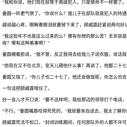
“我和你说，他们现在就等于高级犯人，只是使命不一样罢了。
姜圆一听更气愤了，“你说什么？我儿子在部队就是犯人的待遇
越说越心疼，眼瞅着眼泪就要掉下来了，顾威霆赶紧说两句好
“我这些年不也是这么过来的么？哪有你想的那么苦？无非就
收？哪有这种美事啊？”
姜圆绷着脸说，“我不管，反正我得去给我儿子送衣服，说话就
“他现在又不在北京，变天儿碍他什么事？再说了，他都二十七
姜圆又恼了，“你儿子也二十七了，他还会做饭呢，你怎么也去
一句话把顾威霆噎住了。
好一会儿才开口说：“要不这样吧，我给那边的领导打个电话，
“不行。”姜圆嘴唇咬得死死的，“我就要亲自送去，我太了解
顾威霆死活不松口，“封闭训练期间，任何部队外的人都不许可