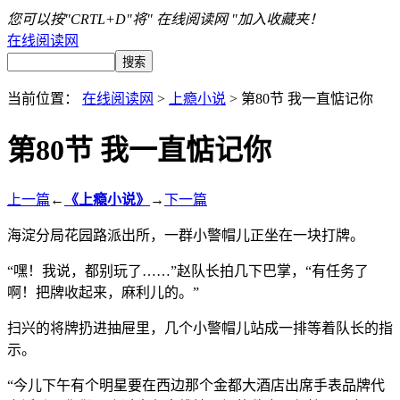
您可以按"CRTL+D"将" 在线阅读网 "加入收藏夹！
在线阅读网
当前位置：
在线阅读网
>
上瘾小说
> 第80节 我一直惦记你
第80节 我一直惦记你
上一篇
←
《上瘾小说》
→
下一篇
海淀分局花园路派出所，一群小警帽儿正坐在一块打牌。
“嘿！我说，都别玩了……”赵队长拍几下巴掌，“有任务了
啊！把牌收起来，麻利儿的。”
扫兴的将牌扔进抽屉里，几个小警帽儿站成一排等着队长的指
示。
“今儿下午有个明星要在西边那个金都大酒店出席手表品牌代