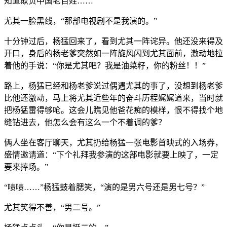
知道欺负中国老百姓……”
尤其一脸黑线，“那部电视剧不是我演的。”
十分钟过后，杨猛回来了，看到尤其一阵诧异。他还没来得及
开口，身后的杨老爹突然如一阵旋风闪到尤其面前，激动地拉
着他的手说：“你是尤其吧？我是油菜籽，你的粉丝！！”
路上，杨猛已经和杨老爹说过偶遇尤其的事了，没想到杨老爹
比他还激动，马上将尤其近些年的奋斗历程娓娓道来，当时就
把杨猛雷得够呛。这会儿瞧见他爸花痴的模样，恨不得找个地
缝钻进去，他怎么会有这么一个不着调的爹？
俩人坐在客厅聊天，尤其扔给杨猛一张电影首映式的入场券，
盛情邀请道：“下个礼拜我参演的这部电影就要上映了，一定
要来捧场。”
“啧啧……”杨猛鼓着腮笑，“演的是男六号还是男七号？”
尤其笑得不善，“男二号。”