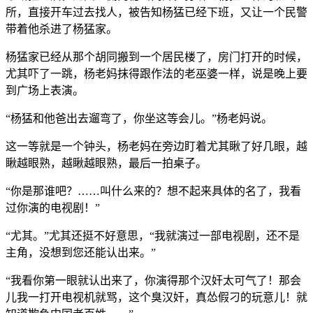
所，直接开车过去找人，被告知杨猛已经下班，又让一个民警
带着他杀进了杨猛家。
杨猛家已经从那个胡同搬到一个居民楼了，房门打开的时候，
尤其吓了一跳，杨老妈抹得跟作法的老巫婆一样，说是晚上要
到广场上表演。
“杨猛和他爸出去遛弯了，你坐这等会儿。”杨老妈说。
这一等就是一个钟头，杨老妈在旁边盯着尤其瞅了好几眼，越
瞅越眼熟，越瞅越眼熟，最后一拍桌子。
“你是那谁吧？……叫什么来的？想不起来具体的名了，我看
过你演的电视剧！”
“尤其。”尤其还挺不好意思，“我就演过一部电视剧，还不是
主角，没想到您还能认出来。”
“我看你第一眼就认出来了，你演得那个汉奸太可气了！那会
儿我一打开电视机就骂，这个臭汉奸，真怂假刁的玩意儿！就