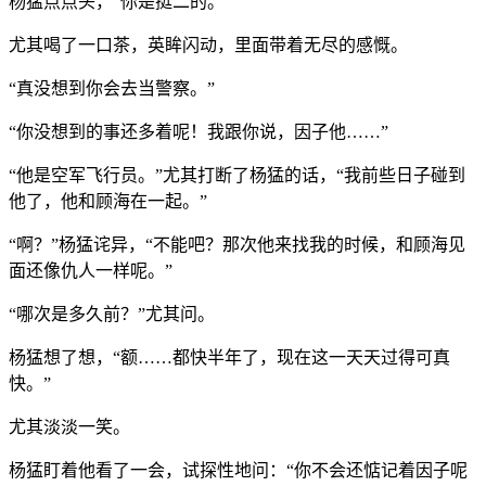
杨猛点点头，“你是挺二的。”
尤其喝了一口茶，英眸闪动，里面带着无尽的感慨。
“真没想到你会去当警察。”
“你没想到的事还多着呢！我跟你说，因子他……”
“他是空军飞行员。”尤其打断了杨猛的话，“我前些日子碰到
他了，他和顾海在一起。”
“啊？”杨猛诧异，“不能吧？那次他来找我的时候，和顾海见
面还像仇人一样呢。”
“哪次是多久前？”尤其问。
杨猛想了想，“额……都快半年了，现在这一天天过得可真
快。”
尤其淡淡一笑。
杨猛盯着他看了一会，试探性地问：“你不会还惦记着因子呢