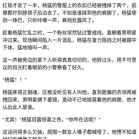
红毯才走了一半，杨猛的警服上的衣扣已经被拽掉了两个，前
襟都拧到脖颈子后边去了。不知是谁踩到他的裤脚了，杨猛使
劲一挣巴，只听咔嚓一声，裤裆处露风了。
趁着杨猛忙乱之时，一个粉丝突然钻过警戒线，直朝着男明星
冲过来。现场瞬间陷入一片混乱，杨猛在奋力阻挡之时被踢中
下体，猛地嚎叫一声。
这一声被旁边的某个人听得真真切切的，他转过头，用不可思
议的目光盯着眼前的小警察看了好久。
“杨猛！！”
杨猛疼得正销魂，压根没听见有人叫他，直到跑偏的衣领再被
拽回来，男明星摘下墨镜，激动不已地摇晃着他的肩膀，他才
认出此人是谁。
“尤其！”杨猛目露惊喜之色，“你咋在这呢？”
这话问得多么欠抽，周围一群女人嗓子都喊哑了，他愣不知道