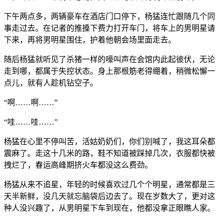
下午两点多，两辆豪车在酒店门口停下，杨猛连忙跟随几个同
事走过去。在记者的推搡下费力打开车门，将车上的男明星请
下来，再将男明星围住，护着他朝会场里面走去。
随后杨猛就听见了杀猪一样的嚎叫声在会馆内此起彼伏，无论
走到哪，都属于失控状态。身上那根筋老得绷着，稍微松懈一
点儿，就有人趁机钻空子。
“啊……啊……”
“哇……哇……”
杨猛在心里不停叫苦，活姑奶奶们，你们别喊了，我这耳朵都
震麻了。走这十几米的路，鞋不知道被踩掉几次，衣服都快被
拽烂了，春运高峰期挤火车都没这么费劲。
杨猛从来不追星，年轻的时候喜欢过几个个明星，通常都是三
天半新鲜，没几天就忘脑袋后边去了。现在岁数大了，更对这
种人没兴趣了，从男明星下车到现在，他都没拿正眼瞧人家。