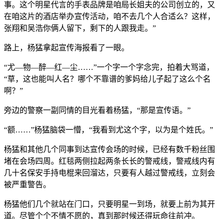
事。这个明星代言的手表品牌是咱局长姐夫的公司创立的，又
在咱这片的酒店举办宣传活动，咱不去几个人合适么？这样，
张翔和吴浩你俩人留下，剩下的人跟我走。”
路上，杨猛拿起宣传海报看了一眼。
“尤—物—醉—红—尘……”一个字一个字念完，拍着大骂道，
“草，这也能叫人名？哪个不靠谱的爹妈给儿子起了这么个名
啊？”
旁边的警察一副同情的目光看着杨猛，“那是宣传语。”
“额……”杨猛脑袋一懵，“我看到尤这个字，以为是个姓氏。”
杨猛和其他几个同事到达宣传会场的时候，已经有数千粉丝围
堵在会场四周。红毯两侧拉起两条长长的警戒线，警戒线内有
几十名保安手持电棍来回溜达，只要有人越过警戒线，立刻会
被严重警告。
杨猛他们几个就站在门口，只要明星一到场，就要上前为其开
道。尽管个个不情不愿的，真到那时候还得玩命往前冲。