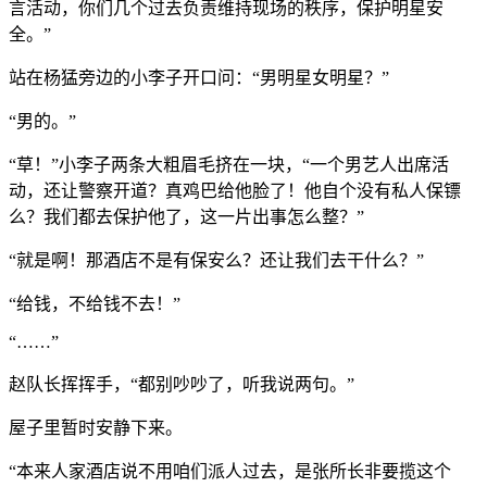
言活动，你们几个过去负责维持现场的秩序，保护明星安
全。”
站在杨猛旁边的小李子开口问：“男明星女明星？”
“男的。”
“草！”小李子两条大粗眉毛挤在一块，“一个男艺人出席活
动，还让警察开道？真鸡巴给他脸了！他自个没有私人保镖
么？我们都去保护他了，这一片出事怎么整？”
“就是啊！那酒店不是有保安么？还让我们去干什么？”
“给钱，不给钱不去！”
“……”
赵队长挥挥手，“都别吵吵了，听我说两句。”
屋子里暂时安静下来。
“本来人家酒店说不用咱们派人过去，是张所长非要揽这个