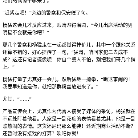
她们的偶像干嘛来了。
“赶紧走吧！”旁边的警察和保安催了句。
杨猛这会儿才反应过来，眼睛瞪得溜圆，“今儿出席活动的男
明星不会就是你吧？”
那几个警察和杨猛走在一起都觉得掉价儿，其中一个跟他关系
还算不错的，好心提醒了一句，“猛哥，咱回家犯二去成不
成？这还有记者摄像呢！你自个丢人不怕，别把我们哥几个捎
上。”
杨猛打量了尤其好一会儿，然后猛地一攥拳，“瞧这事闹的！
我要早知道是你，就把那群粉丝放进来了。”
尤其，“……”
产品宣传会上，尤其作为代言人接受了媒体的采访，杨猛就在
不远处盯着他看。人家是一副花痴的表情看着尤其，他是一副
瞧热闹的表情。这货还尼玛那么能装！还近期商业活动不断？
还暂时没有接戏的打算？吹吧你就！