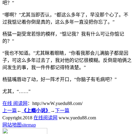
吧？”
“哪啊？”尤其当即否认，“都这么多年了，早没那个心了。不
过我惦记着你倒是真的，这么多年一直没把你忘了。”
杨猛一副受宠若惊的模样，“惦记我？我有什么可让你惦记
的？”
“我也不知道。”尤其眯着眼睛，“你看我那会儿满脑子都是因
子，可这么多年过去了，我对他的记忆很模糊。反倒是咱俩之
间发生的事，我一件件都记得特清楚。”
杨猛嘴唇动了动，好一阵才开口，“你脑子有毛病吧？”
尤其，“……”
在线 阅读网
：http://wwW.yuedu88.com/
上一篇
←
《上瘾小说》
→
下一篇
Copyright.
2018
在线阅读网
www.yuedu88.com
网站地图
sitemap