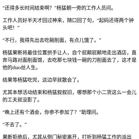
“还得多长时间结束啊？”杨猛朝一旁的工作人员问。
工作人员好半天才回过神来，随口回了句，“起码还得两个钟
头吧！”
“不行，我得先出去吃碗削面，有点儿饿了。”
杨猛果断将最佳位置拱手让人，自个屁颠屁颠地走出酒店，直
奔马路对面削面馆，去吃那七块钱一碗的刀削面去了，这才是
他的diao丝人生。
结果等杨猛吃完，这边早就散会了。
尤其本想活动结束和杨猛叙叙旧，哪想那个小二货这么一会儿
的工夫就没影了。
“晚上还有个酒会，你参不参加了？”助理问。
“不去了。”
果断拒绝后，尤其从侧门秘密离开，打听到杨猛工作的派出