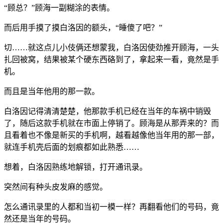
“顾总？”顾海一副糊涂的表情。
而后用手摸了摸白洛因的额头，“睡傻了吧？”
切……就这点儿小伎俩还想蒙我，白洛因使劲推开顾海，一头
扎回被窝，结果被某个硬东西硌到了，拿起来一看，竟然是手
机。
而且是当年他用的那一款。
白洛因记得清清楚楚，他那款手机已经在当年的车祸中销毁
了，随后这款手机就在市面上停销了。顾海是从那弄来的？而
且看着也不像是新买的手机啊，越看越像他当年用的那一部，
就连手机壳后面的划痕都如此熟悉……
想着，白洛因熟练地解锁，打开通讯录。
突然间有种头皮发麻的感觉。
怎么通讯录里的人都和当初一模一样？再翻看他们的号码，竟
然还是当年的号码。