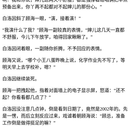
预备出来，你丫再不起都对不起婶儿的那份心。”
白洛因斜了顾海一眼，“演，接着演！”
“我演什么了我？”顾海一副较真的表情，“婶儿这几天一直都
不舒服，今儿下午放学，咱得回家瞅瞅了。”
白洛因闭着眼，一副随你折腾，不予回应的表情。
顾海又说，“哪个小王八蛋昨晚上说，化学作业先不写了，等
明天早上去学校补，嗯？”
白洛因继续装死。
顾海一把拽起他，指着对面墙上的电子显示屏，怒道：“还不
起？你看看都几点了？”
白洛因没注意几点钟，倒是看到日期了，竟然是2002年的。先
是一愣，而后立刻反应过来，戏谑着朝顾海说：“顾总，准备
工作倒是做得挺足的嘛？”