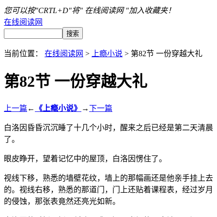
您可以按"CRTL+D"将" 在线阅读网 "加入收藏夹！
在线阅读网
当前位置：
在线阅读网
>
上瘾小说
> 第82节 一份穿越大礼
第82节 一份穿越大礼
上一篇
←
《上瘾小说》
→
下一篇
白洛因昏昏沉沉睡了十几个小时，醒来之后已经是第二天清晨
了。
眼皮睁开，望着记忆中的屋顶，白洛因愣住了。
视线下移，熟悉的墙壁花纹，墙上的那幅画还是他亲手挂上去
的。视线右移，熟悉的那道门，门上还贴着课程表，经过岁月
的侵蚀，那张表竟然还亮光如新。