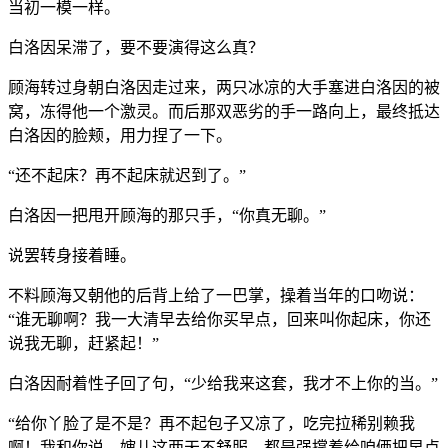
当初一模一样。
白洛因呆滞了，要不要演得这么真？
顾海转过身朝白洛因走过来，两只冰凉的大手塞进白洛因的被
窝，冻得他一个激灵。而后那双恶劣的手一路向上，最终抵达
白洛因的脸颊，用力捏了一下。
“还不起床？再不起床就迟到了。”
白洛因一把甩开顾海的那只手，“你真无聊。”
说罢转身接着睡。
不料顾海又朝他的后背上给了一巴掌，操着当年的口吻说：
“谁无聊啊？我一大清早去给你买早点，回来叫你起床，你还
说我无聊，赶紧起！”
白洛因耐着性子回了句，“少给我来这套，我才不上你的当。”
“给你丫脸了是不是？再不起包子又凉了，吃完拉稀别赖我
啊！我和你说，婶儿这两天不舒服，都是强撑着给咱俩把早点