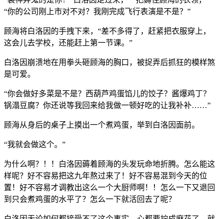
“你的公司刚上市对不对？我刚完成飞行表演是不是？”
顾海将白洛因的手拽下来，“差不多得了，赶紧把衣服穿上，
这会儿去学校，还能赶上第一节课。”
白洛因崩溃地在用拳头砸顾海的胸口，被捉弄后抓狂的模样煞
是可爱。
“你会做好多菜是不是？西葫芦鸡蛋馅儿的饺子？酱爆鸡丁？
锅溻豆腐？你还说等我回来给我做一顿好吃的让我补补……”
顾海从身后的桌子上摸出一个煮鸡蛋，举到白洛因面前。
“我就会做这个。”
为什么啊？！！白洛因薅着顾海的头发玩命地折腾。怎么能这
样呢？好不容易把这九年熬过来了！好不容易混到今天的位
置！好不容易才调教出这么一个大厨师啊！！怎么一下又退回
到只会煮鸡蛋的水平了？怎么一下就活回去了呢？
白洛因无论如何都接受不了这个事实，心都要拧成麻花了，就