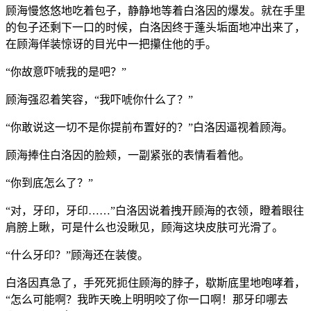
顾海慢悠悠地吃着包子，静静地等着白洛因的爆发。就在手里
的包子还剩下一口的时候，白洛因终于蓬头垢面地冲出来了，
在顾海佯装惊讶的目光中一把攥住他的手。
“你故意吓唬我的是吧？”
顾海强忍着笑容，“我吓唬你什么了？”
“你敢说这一切不是你提前布置好的？”白洛因逼视着顾海。
顾海捧住白洛因的脸颊，一副紧张的表情看着他。
“你到底怎么了？”
“对，牙印，牙印……”白洛因说着拽开顾海的衣领，瞪着眼往
肩膀上瞅，可是什么也没瞅见，顾海这块皮肤可光滑了。
“什么牙印？”顾海还在装傻。
白洛因真急了，手死死扼住顾海的脖子，歇斯底里地咆哮着，
“怎么可能啊？我昨天晚上明明咬了你一口啊！那牙印哪去