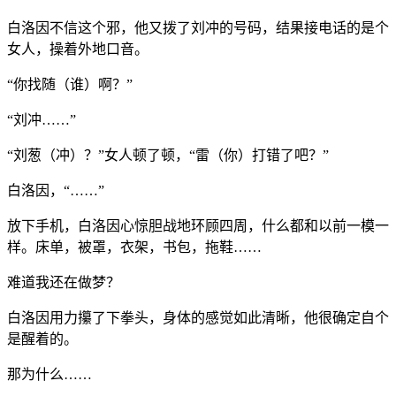
白洛因不信这个邪，他又拨了刘冲的号码，结果接电话的是个
女人，操着外地口音。
“你找随（谁）啊？”
“刘冲……”
“刘葱（冲）？”女人顿了顿，“雷（你）打错了吧？”
白洛因，“……”
放下手机，白洛因心惊胆战地环顾四周，什么都和以前一模一
样。床单，被罩，衣架，书包，拖鞋……
难道我还在做梦？
白洛因用力攥了下拳头，身体的感觉如此清晰，他很确定自个
是醒着的。
那为什么……