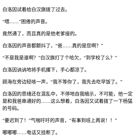
白洛因试着给白汉旗拨了过去。
“喂……”困倦的声音。
竟然通了，而且真的是他老爹接的。
白洛因的声音都颤抖了，“爸……真的是您啊？”
“不是我是谁啊？”白汉旗打了个哈欠，“到学校了么？”
白洛因讷讷地将手机撂下，手心都凉了。
顾海在旁边轻咳一声，“我不等你了，我先去吃早饭了。”
白洛因的思绪还在混乱中，不停地自我暗示，不可能，他一定
是和我爸串通好的……这么想着，白洛因又试着拨了一下杨猛
的号码。
“要迟到了！”气喘吁吁的声音，“有事到班上再说！！”
嘟嘟嘟……电话又挂断了。