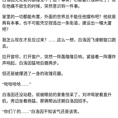
在他痛不欲生的时候，突然意识到一件事。
家里的一切都能布置，外面的世界总不能任他摆布吧？他就是
再有本事，也不可能凭空捏造出一条街道，建设出一幢大厦
吧？
我怎么现在才反应过来？……这么一想，白洛因飞速朝窗口跑
去。
拉开窗帘，打开窗户，突然一阵轰隆隆巨响，紧接着一阵爆炸
声响起，白洛因猛地后撤两步。
但还是被爆洒了一身的玫瑰花瓣。
“哈哈哈哈……”
白洛因还没站稳，就被眼前的景象惊呆了，刘冲驾驶着直升
机，旁边坐着杨猛，那俩帮凶还朝白洛因招手。
“你们丫的……”白洛因不知该气还是该笑。