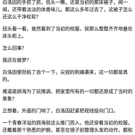
白洛因的手抓了抓，低头一瞧，还是当初的那床被子，闻一
闻，还带着淡淡的体香味儿。都这么多年过去了，这被子怎么
还这么干净松软？
扭头看一看，竟然看到了当初的校服，就那么整整齐齐地叠在
床头柜上。
怎么回事？
我还在做梦？
白洛因使劲掐了自个一下，尖锐的刺痛袭来，这一切都是真
的。
难道是顾海为了玩情调，把家里所有的一切都还原成了当时的
景象？
正想着，外面的门响了，白洛因赶紧把视线投向门口。
一个青春洋溢的顾海就这么推门而入，他还穿着当初的校服，
还戴着那个熟悉的护腕，甚至在镜子前整理头发的动作，都和