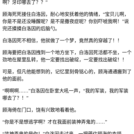
啊？牙印哪去了？？”
顾海死死搂住白洛因，耐心地安抚着他的情绪，“宝贝儿啊，
你是不是还没睡醒呢？是不是撒夜症呢？你别吓唬我啊！”说
完还摸摸白洛因的后脑勺。
白洛因死不相信，他就做了一个梦，竟然真的穿越了！！
顾海要把白洛因拽到一个地方坐下，白洛因死活都不坐，一个
劲地在屋里乱转，他一定要找出破绽，一定要找出破绽！！
可是，但凡他能想到的，记忆里刻骨铭心的，顾海通通搬到了
他的面前。
“啊啊啊……”白洛因在卧室大吼一声，“我的军装，我的军装
哪去了？！”
顾海倚在门口，饶有兴致地看着他。
“你是不是想逃学啊？才在我面前装神弄鬼的……”
“装神弄鬼的是你！”白洛因走过来，一把薅住顾海的衣领，