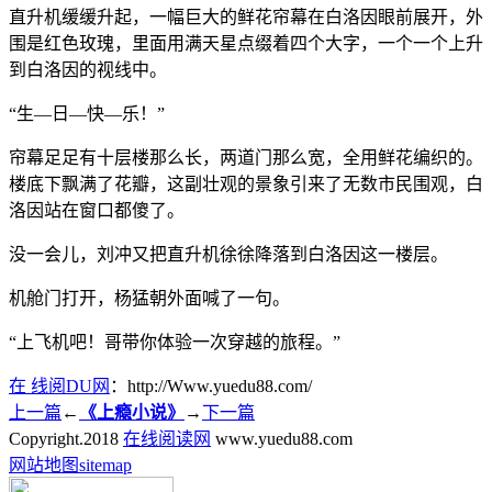
直升机缓缓升起，一幅巨大的鲜花帘幕在白洛因眼前展开，外
围是红色玫瑰，里面用满天星点缀着四个大字，一个一个上升
到白洛因的视线中。
“生—日—快—乐！”
帘幕足足有十层楼那么长，两道门那么宽，全用鲜花编织的。
楼底下飘满了花瓣，这副壮观的景象引来了无数市民围观，白
洛因站在窗口都傻了。
没一会儿，刘冲又把直升机徐徐降落到白洛因这一楼层。
机舱门打开，杨猛朝外面喊了一句。
“上飞机吧！哥带你体验一次穿越的旅程。”
在 线阅DU网
：http://Www.yuedu88.com/
上一篇
←
《上瘾小说》
→
下一篇
Copyright.
2018
在线阅读网
www.yuedu88.com
网站地图
sitemap