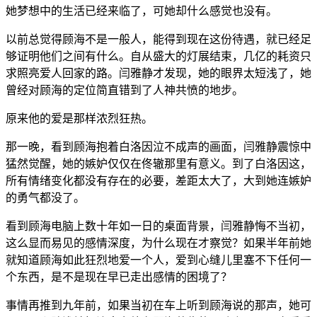
她梦想中的生活已经来临了，可她却什么感觉也没有。
以前总觉得顾海不是一般人，能得到现在这份待遇，就已经足
够证明他们之间有什么。自从盛大的灯展结束，几亿的耗资只
求照亮爱人回家的路。闫雅静才发现，她的眼界太短浅了，她
曾经对顾海的定位简直错到了人神共愤的地步。
原来他的爱是那样浓烈狂热。
那一晚，看到顾海抱着白洛因泣不成声的画面，闫雅静震惊中
猛然觉醒，她的嫉妒仅仅在佟辙那里有意义。到了白洛因这，
所有情绪变化都没有存在的必要，差距太大了，大到她连嫉妒
的勇气都没了。
看到顾海电脑上数十年如一日的桌面背景，闫雅静悔不当初，
这么显而易见的感情深度，为什么现在才察觉？如果半年前她
就知道顾海如此狂烈地爱一个人，爱到心缝儿里塞不下任何一
个东西，是不是现在早已走出感情的困境了？
事情再推到九年前，如果当初在车上听到顾海说的那声，她可