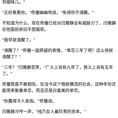
到烟味儿。”
“正好熏熏你。”佟辙幽幽地说，“免得你不清醒。”
不知道为什么，现在佟辙已经对闫雅静没有威胁力了，闫雅静
在他面前依旧不愿服软。
“我早就清醒了。”
“清醒了？”佟辙一副质疑的表情，“单恋三年了吧？这么快就
清醒了？”
“三年？”闫雅静苦笑，“广义上说有九年了，狭义上说有五年
了。”
佟辙简直不敢相信，在当今这个物欲横流的社会，这种年份还
能用来衡量单恋，而且还是白富美的单恋。
“你蠢得冷人发指。”佟辙说。
闫雅静冷哼一声，“纯乃女人最珍贵的资本。”