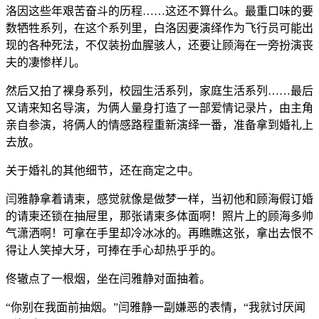
洛因这些年艰苦奋斗的历程……这还不算什么。最重口味的要
数牺牲系列，在这个系列里，白洛因要演绎作为飞行员可能出
现的各种死法，不仅装扮血腥骇人，还要让顾海在一旁扮演丧
夫的凄惨样儿。
然后又拍了裸身系列，校园生活系列，家庭生活系列……最后
又请来知名导演，为俩人量身打造了一部爱情记录片，由主角
亲自参演，将俩人的情感路程重新演绎一番，准备拿到婚礼上
去放。
关于婚礼的其他细节，还在商定之中。
闫雅静拿着请柬，感觉就像是做梦一样，当初他和顾海假订婚
的请柬还锁在抽屉里，那张请柬多体面啊！照片上的顾海多帅
气潇洒啊！可拿在手里却冷冰冰的。再瞧瞧这张，拿出去恨不
得让人笑掉大牙，可捧在手心却热乎乎的。
佟辙点了一根烟，坐在闫雅静对面抽着。
“你别在我面前抽烟。”闫雅静一副嫌恶的表情，“我就讨厌闻