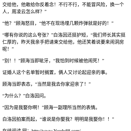
交给他，他敢给你反着念！不行不行，不能冒风险，换一个
人，周凌云怎么样？”
“他？”顾海怒目，“他不在现场埋几颗炸弹就是好的！”
“哪有你说的这么夸张？”白洛因还挺护短，“我们师长其实挺
仁厚的，昨天我亲手把请柬交给他，他还笑着说要来闹洞房
呢！”
“别！！”顾海当即呲牙，“我怕到时候被他闹死！”
证婚人这个名单暂时搁置，俩人又讨论起迎亲的事。
顾海当即表态，“当然是我去你家迎亲了！”
“为什么？”白洛因问。
“因为是我娶你啊！”顾海一副理所当然的表情。
白洛因拍案而起，“谁说是你娶我？明明是我娶你！！”
在线阅读 网：http://www.Yuedu88.com/