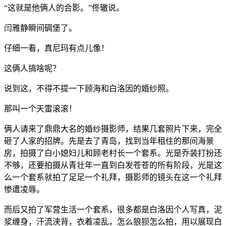
“这就是他俩人的合影。”佟辙说。
闫雅静瞬间碉堡了。
仔细一看，真尼玛有点儿像！
这俩人搞啥呢？
说到这，不得不提一下顾海和白洛因的婚纱照。
那叫一个天雷滚滚！
俩人请来了鼎鼎大名的婚纱摄影师，结果几套照片下来，完全
砸了人家的招牌。先是去了青岛，找到当年租住的那间海景
房，拍摄了白小媳妇儿和顾老村长一个套系。光是乔装打扮还
不够，还要拍摄从青壮年一直到白发苍苍的所有阶段，光是这
么一个套系就拍了足足一个礼拜，摄影师的镜头在这一个礼拜
惨遭凌辱。
而后又拍了军营生活一个套系，很多都是白洛因个人写真，泥
浆缠身，汗流浃背，衣着凌乱，怎么狼狈怎么拍，用以展现白