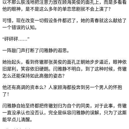
以不那么肤浅地把注意力放在顾海英俊的面孔上，而是多看看
他的眼神，是不是这么多年的单恋悲剧就不会上演了？
可惜，现在改变一切假设条件都迟了，她的青春就这么献给了
一个错误的认知。
“砰砰砰……”
一阵敲门声打断了闫雅静的遐思。
她抬起头，看到佟辙那张英俊的面孔正朝她步步逼近，眼神依
旧犀利，笑容依旧硬朗。闫雅静不明白，到了这种时候，佟辙
怎么还能保持如此高傲的姿态？
他还有高调的资本么？人家顾海都投奔到另一个男人的怀抱
了！
闫雅静自始至终都把佟辙划归为自个的同类，对于此事，佟辙
一直没承认也没否认，完全是纵容闫雅静的误解，只为了这厮
能早点儿清醒。