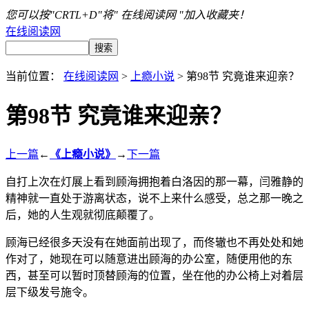
您可以按"CRTL+D"将" 在线阅读网 "加入收藏夹！
在线阅读网
当前位置：
在线阅读网
>
上瘾小说
> 第98节 究竟谁来迎亲？
第98节 究竟谁来迎亲？
上一篇
←
《上瘾小说》
→
下一篇
自打上次在灯展上看到顾海拥抱着白洛因的那一幕，闫雅静的
精神就一直处于游离状态，说不上来什么感受，总之那一晚之
后，她的人生观就彻底颠覆了。
顾海已经很多天没有在她面前出现了，而佟辙也不再处处和她
作对了，她现在可以随意进出顾海的办公室，随便用他的东
西，甚至可以暂时顶替顾海的位置，坐在他的办公椅上对着层
层下级发号施令。