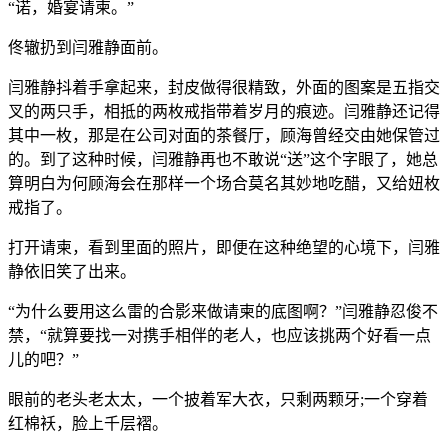
“诺，婚宴请柬。”
佟辙扔到闫雅静面前。
闫雅静抖着手拿起来，封皮做得很精致，外面的图案是五指交
叉的两只手，相抵的两枚戒指带着岁月的痕迹。闫雅静还记得
其中一枚，那是在公司对面的茶餐厅，顾海曾经交由她保管过
的。到了这种时候，闫雅静再也不敢说“送”这个字眼了，她总
算明白为何顾海会在那样一个场合莫名其妙地吃醋，又给妞枚
戒指了。
打开请柬，看到里面的照片，即便在这种绝望的心境下，闫雅
静依旧笑了出来。
“为什么要用这么雷的合影来做请柬的底图啊？”闫雅静忍俊不
禁，“就算要找一对携手相伴的老人，也应该挑两个好看一点
儿的吧？”
眼前的老头老太太，一个披着军大衣，只剩两颗牙;一个穿着
红棉袄，脸上千层褶。