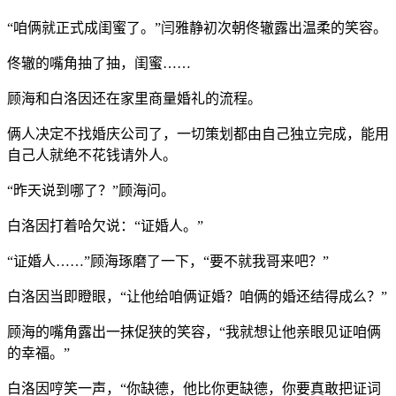
“咱俩就正式成闺蜜了。”闫雅静初次朝佟辙露出温柔的笑容。
佟辙的嘴角抽了抽，闺蜜……
顾海和白洛因还在家里商量婚礼的流程。
俩人决定不找婚庆公司了，一切策划都由自己独立完成，能用
自己人就绝不花钱请外人。
“昨天说到哪了？”顾海问。
白洛因打着哈欠说：“证婚人。”
“证婚人……”顾海琢磨了一下，“要不就我哥来吧？”
白洛因当即瞪眼，“让他给咱俩证婚？咱俩的婚还结得成么？”
顾海的嘴角露出一抹促狭的笑容，“我就想让他亲眼见证咱俩
的幸福。”
白洛因哼笑一声，“你缺德，他比你更缺德，你要真敢把证词