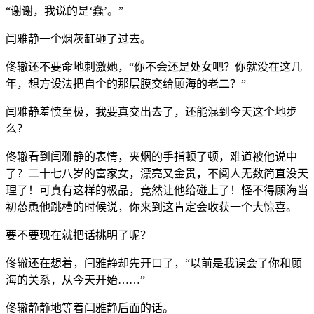
“谢谢，我说的是‘蠢’。”
闫雅静一个烟灰缸砸了过去。
佟辙还不要命地刺激她，“你不会还是处女吧？你就没在这几
年，想方设法把自个的那层膜交给顾海的老二？”
闫雅静羞愤至极，我要真交出去了，还能混到今天这个地步
么？
佟辙看到闫雅静的表情，夹烟的手指顿了顿，难道被他说中
了？二十七八岁的富家女，漂亮又金贵，不阅人无数简直没天
理了！可真有这样的极品，竟然让他给碰上了！怪不得顾海当
初怂恿他跳槽的时候说，你来到这肯定会收获一个大惊喜。
要不要现在就把话挑明了呢？
佟辙还在想着，闫雅静却先开口了，“以前是我误会了你和顾
海的关系，从今天开始……”
佟辙静静地等着闫雅静后面的话。