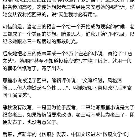
报名参加高考，这使她想起老三曾经用来安慰她的那些话，说
她会从农村招回来的，说“天生我才必有用”。
可惜的是，当老三的预言一个接一个开始成为现实的时候，老
三却成了一个美丽的梦想。睹景思人，静秋开始写回忆录，以
纪念她跟老三一起度过的那段时光。
后来她把老三的故事写成一个3万字左右的小说，寄给了“L省
文艺”。她那时甚至不知道投稿应该写在格子纸上，就用一般
的横条信纸写了，寄了出去。
那篇小说被退了回来，编辑评价说：“文笔细腻，风格清
新……但人物缺乏斗争性……”，叫她按如下意见改写后再寄
回“L省文艺”。
静秋没有改写，一是因为忙于应考，二来她写那篇小说是为了
纪念老三，如果按编辑要求改动，老三就不成其为老三了，即
便发表了，也没有意义了。
后来，卢新华的《伤痕》发表，中国文坛进入“伤痕文学”时