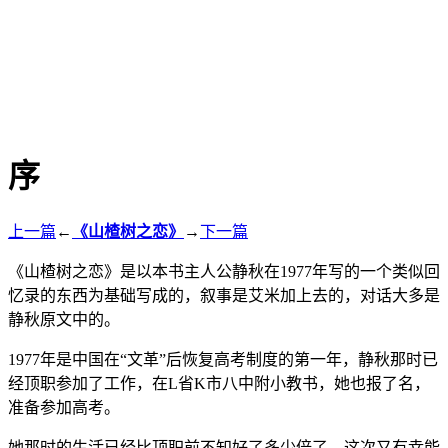
序
上一篇
←
《山楂树之恋》
→
下一篇
《山楂树之恋》是以本书主人公静秋在1977年写的一个类似回
忆录的东西为基础写成的，叙事是艾米加上去的，对话大多是
静秋原文中的。
1977年是中国在“文革”后恢复高考制度的第一年，静秋那时已
经顶职参加了工作，在L省K市八中附小教书，她也报了名，
准备参加高考。
她那时的生活已经比顶职前不知好了多少倍了，这次又有幸能