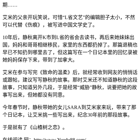
期……
艾米的父亲开玩笑说，可惜“L省文艺”的编辑胆子太小，不然
可以代替《伤痕》，被写进中国文学史了。
10年后，静秋离开K市到L省的省会去读书，再后来她妹妹出
国，妈妈和哥哥相继移民，家里的东西都扔掉了。那篇退稿也
早已不知扔到哪里去了，但这篇写在一个日记本里的回忆录被
她妈妈保存下来，带到了加拿大。
艾米在参与写完《致命的温柔》后，就经常收到网友的悄悄话
或跟帖，建议写写静秋的故事。那时艾米还不知道静秋的这段
故事，只知道另外几段，于是经常“威胁”静秋，说要把她的故
事写出来，但她都没有同意。
今年春节时，静秋带她的女儿SARA到艾米家来玩，带来了那
个日记本，让艾米挑一些写出来，纪念30年前的那段故事。
于是就有了《山楂树之恋》。
在线阅读 网：http://www.Yuedu88.com/