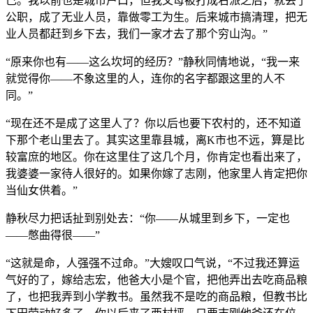
己。我以前也是城市户口，但我父母被打成右派之后，就丢了
公职，成了无业人员，靠做零工为生。后来城市搞清理，把无
业人员都赶到乡下去，我们一家才去了那个穷山沟。”
“原来你也有——这么坎坷的经历？”静秋同情地说，“我一来
就觉得你——不象这里的人，连你的名字都跟这里的人不
同。”
“现在还不是成了这里人了？你以后也要下农村的，还不知道
下那个老山里去了。其实这里靠县城，离K市也不远，算是比
较富庶的地区。你在这里住了这几个月，你肯定也看出来了，
我婆婆一家待人很好的。如果你嫁了志刚，他家里人肯定把你
当仙女供着。”
静秋尽力把话扯到别处去：“你——从城里到乡下，一定也
——憋曲得很——”
“这就是命，人强强不过命。”大嫂叹口气说，“不过我还算运
气好的了，嫁给志宏，他爸大小是个官，把他弄出去吃商品粮
了，也把我弄到小学教书。虽然我不是吃的商品粮，但教书比