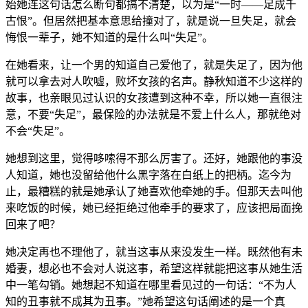
始她连这句话怎么断句都搞不清楚，以为是“一时——足成千
古恨”。但居然把基本意思给撞对了，就是说一旦失足，就会
悔恨一辈子，她不知道的是什么叫“失足”。
在她看来，让一个男的知道自己爱他了，就是失足了，因为他
就可以拿去对人吹嘘，败坏女孩的名声。静秋知道不少这样的
故事，也亲眼见过认识的女孩遭到这种不幸，所以她一直很注
意，不要“失足”，最保险的办法就是不爱上什么人，那就绝对
不会“失足”。
她想到这里，觉得哆嗦得不那么厉害了。还好，她跟他的事没
人知道，她也没留给他什么黑字落在白纸上的把柄。迄今为
止，最糟糕的就是她承认了她喜欢他牵她的手。但那天去叫他
来吃饭的时候，她已经拒绝过他牵手的要求了，应该把局面挽
回来了吧？
她决定再也不理他了，就当这事从来没发生一样。既然他有未
婚妻，想必也不会对人说这事，希望这样就能把这事从她生活
中一笔勾销。她想起不知道在哪里看见过的一句话：“不为人
知的丑事就不成其为丑事。”她希望这句话阐述的是一个真