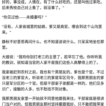
好的，事没成，人情在，有了什么好吃的，还是叫他过来吃。
后来秀枝自己对上象了，就没事了。”
“你见过他——未婚妻吗？”
“没有，人家省城里的姑娘，爹又是高官，哪会到这个山沟里
来。”
静秋不好意思再问什么，也不知道该说什么，只呆呆地坐在那
里。
大嫂说：“我劝你别打老三的主意了，趁早忘了他。你听听我
的教训，就知道当官的人家不是我们这些人高攀得上的了。
我家被赶到农村之前，我也有个男朋友的，爹也是个官，不过
没老三的爹官大，听说老三的爹是军区司令，我那男朋友的爹
只是军分区的一个官。但是干部家子弟都是一样的，他们见多
识广，接触的人多，也不愁找不到对象。
我那男朋友家里一开始就不同意他跟我来往，干部家庭是很讲
门当户对的，但我男朋友那时坚持要跟我好，只不敢把我带家