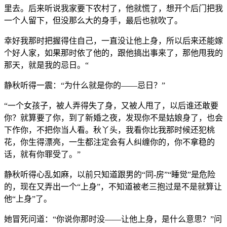
里去。后来听说我家要下农村了，他就慌了，想开个后门把我
一个人留下，但没那么大的身手，最后也就吹了。
幸好我那时把握得住自己，一直没让他上身，所以后来还能嫁
个好人家，如果那时依了他的，跟他搞出事来了，那他甩我的
那天，就是我的忌日。“
静秋听得一震：“为什么就是你的——忌日？”
“一个女孩子，被人弄得失了身，又被人甩了，以后谁还敢要
你？就算要了你，到了新婚之夜，发现你不是姑娘身了，也会
下作你，不把你当人看。秋丫头，我看你比我那时候还犯桃
花，你生得漂亮，一生都注定会有人纠缠你的，你不拿稳的
话，就有你罪受了。”
静秋听得心乱如麻，以前只知道跟男的“同-房”“睡觉”是危险
的，现在又弄出一个“上身”，不知道被老三抱过是不是就算让
他“上身”了。
她冒死问道：“你说你那时没——让他上身，是什么意思？”问