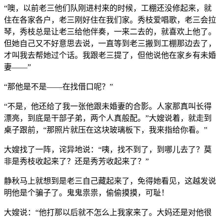
“噢，以前老三他们队刚进村来的时候，工棚还没修起来，就
住在各家各户，老三刚好住在我们家。秀枝爱唱歌，老三会拉
琴，秀枝总是让老三给他伴奏，一来二去的，就喜欢上他了。
但她自己又不好意思去说，一直等到老三搬到工棚那边去了，
才叫我去帮她过个话。我跟老三提了，但他说他在家乡有未婚
妻——”
“那他是不是——在找借口呢？”
“不是，他还给了我一张他跟未婚妻的合影。人家那真叫长得
漂亮，到底是干部子弟，两个人真般配。”大嫂说着，就走到
桌子跟前，“那照片就压在这块玻璃板下，我来指给你看。”
大嫂找了一阵，诧异地说：“咦，找不到了，到哪儿去了？莫
非是秀枝收起来了？还是秀芳收起来了？”
静秋马上就想到是老三自己藏起来了，免得她看见，这越发说
明他是个骗子了。鬼鬼祟祟，偷偷摸摸，可耻！
大嫂说：“他打那以后就不怎么上我家来了。大妈还是对他很