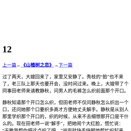
12
上一篇
←
《山楂树之恋》
→
下一篇
过了两天，大嫂回来了，家里又安静了。秀枝的“脸”也不来
了，老三队上那天也要开会，没时间过来。晚上，大嫂带了个
同事田老师来请教静秋，问男人的毛裤怎么织前面那个开口。
静秋知道那个开口怎么织，但田老师不仅问静秋怎么织出一个
口，还问她那个口要织多高才方便她丈夫解手。静秋是从别人
那里学织那个开口的，织的时候，从来不去细想那开口是干什
么的。现在田老师一说“解手”，把她闹个大红脸，慌忙说：
“干脆我帮你把这点织了吧。”说完就快手快脚地帮忙织起来。