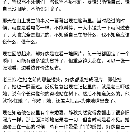
子，骂也骂不死他们，骂也骂不疼他们。要怪只能怪自己，怪
自己没眼睛，不能识别骗子。
那天在山上发生的事又一幕幕出现在脑海里。当时经过的时
候，就像是看电影一样，不能叫停，一大串镜头一下就闪过去
了，大脑完全是糊涂的，不知道自己在想什么，也不知道应该
说什么，做什么。
现在回想起来，却好像是在看一堆照片，每一张都固定了一个
瞬间，可能有很多镜头省掉了，但重点镜头都在，可以一张一
张地看，边看边评价边反省。
老三抱-住她之前的那些镜头，好像都没拍成照片，即使拍
了，她也一翻而过。反反复复出现在记忆里的，就是老三吓唬
她，说有个长得像他的冤魂站在树下。然后不知道怎么的，他
就抱-住她了，他吻了她，还差点把舌-头伸她嘴里去了。
现在知道他在家里有个未婚妻，静秋突然觉得象翻出了很多旧
照片一样，那上面清晰地记录着一切，但当时就是看不见。她
跟老三在一起的时候，总有一种晕晕乎乎的感觉，好像自己一