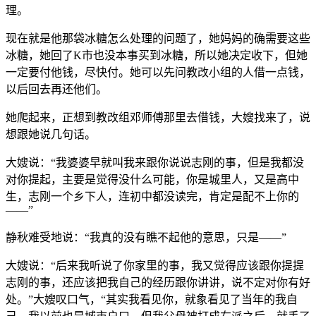
理。
现在就是他那袋冰糖怎么处理的问题了，她妈妈的确需要这些
冰糖，她回了K市也没本事买到冰糖，所以她决定收下，但她
一定要付他钱，尽快付。她可以先问教改小组的人借一点钱，
以后回去再还他们。
她爬起来，正想到教改组邓师傅那里去借钱，大嫂找来了，说
想跟她说几句话。
大嫂说：“我婆婆早就叫我来跟你说说志刚的事，但是我都没
对你提起，主要是觉得没什么可能，你是城里人，又是高中
生，志刚一个乡下人，连初中都没读完，肯定是配不上你的
——”
静秋难受地说：“我真的没有瞧不起他的意思，只是——”
大嫂说：“后来我听说了你家里的事，我又觉得应该跟你提提
志刚的事，还应该把我自己的经历跟你讲讲，说不定对你有好
处。”大嫂叹口气，“其实我看见你，就象看见了当年的我自