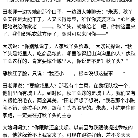
田老师一边等她织那个口子，一边跟大嫂聊天：“朱惠，秋丫
头实在是太能干了，人又长得漂亮，难怪你婆婆这么上心地要
把她说给你家老二——。秋丫头，就嫁给老二吧，你嫁这里来
了，我们织毛衣就方便了，随时可以来问你——”
大嫂说：“你别乱说了，人家秋丫头脸嫩。”大嫂试探说，“秋
丫头是城里人，吃商品粮的，哪里瞧得起山沟沟里的人？像秋
丫头这样的，肯定要嫁个城里人，你说是不是？秋丫头？”
静秋红了脸，只说：“我还小——，根本没想这些事——”
田老师说：“要嫁城里人？那我有个主意，在勘探队找一个，
他们里面有城里人。到时候，秋丫头嫁的是城里人，我们又有
人帮忙织毛衣，两全其美。”田老师想了想说，“我看那个小陈
就不错，会拉手风琴，跟秋丫头蛮般配的。朱惠，小陈老往你
家跑，一定是在打秋丫头的主意——”
大嫂呵呵笑：“你眼睛还蛮尖呢。以前因为我跟他提过秀枝的
事，他就躲着不上我家来了。可现在跑得好勤，差不多天天