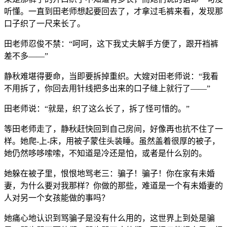
听懂。一直到田老师想起要回去了，才拿过毛裤来看，发现那
口子织了一尺来长了。
田老师忍俊不禁：“呵呵，这下我丈夫解手方便了，跟开裆裤
差不多——”
静秋难堪得要命，当即要拆掉重织。大嫂对田老师说：“我看
不用拆了，你回去用针线把多出来的口子缝上就行了——”
田老师说：“就是，织了这么长了，拆了怪可惜的。”
等田老师走了，静秋赶快回到自己房间，好像再也抗不住了一
样。她爬-上-床，用被子蒙住头装睡。虽然盖着很厚的被子，
她仍然哆哆嗦嗦，不知道是冷还是怕，或者是什么别的。
她躲在被子里，恨恨地骂老三：骗子！骗子！你在家有未婚
妻，为什么要对我那样？你做的那些，难道是一个有未婚妻的
人对另一个女孩能做的事吗？
她痛心地认识到骂骗子是没有什么用的，这世界上到处是骗