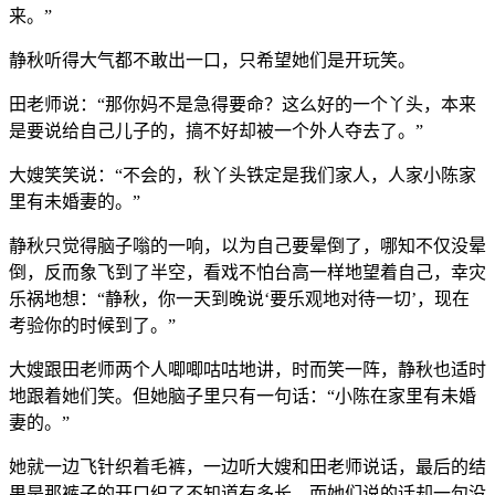
来。”
静秋听得大气都不敢出一口，只希望她们是开玩笑。
田老师说：“那你妈不是急得要命？这么好的一个丫头，本来
是要说给自己儿子的，搞不好却被一个外人夺去了。”
大嫂笑笑说：“不会的，秋丫头铁定是我们家人，人家小陈家
里有未婚妻的。”
静秋只觉得脑子嗡的一响，以为自己要晕倒了，哪知不仅没晕
倒，反而象飞到了半空，看戏不怕台高一样地望着自己，幸灾
乐祸地想：“静秋，你一天到晚说‘要乐观地对待一切’，现在
考验你的时候到了。”
大嫂跟田老师两个人唧唧咕咕地讲，时而笑一阵，静秋也适时
地跟着她们笑。但她脑子里只有一句话：“小陈在家里有未婚
妻的。”
她就一边飞针织着毛裤，一边听大嫂和田老师说话，最后的结
果是那裤子的开口织了不知道有多长，而她们说的话却一句没