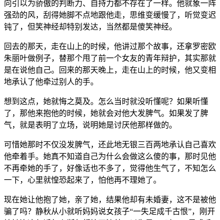
向引以为骄傲的判断力、自持力都不存在了一样。他就象一阵
强劲的风，刮得她脚不点地跟他走，思维变缓慢了，听觉变迟
钝了，但笑神经却特别发达，当然都是傻笑神经。
回去的那天，走在山上的时候，他讲过那个故事，还拿罗密欧
朱丽叶做例子，替那个甩了前一个女友的青年辩护，其实那就
是在说他自己。回来的那天晚上，走在山上的时候，他又变相
地承认了他牵过别人的手。
想到这点，她就悔之莫及。怎么当时就没听懂呢？如果听懂
了，那他来抱他的时候，她就会对他大发脾气。如果发了脾
气，就是表明了立场，说明她是讨厌他那样做的。
可惜她那时不仅没发脾气，还此地无银三百两地承认自己喜欢
他牵着手。她真不知道自己为什么会做这么傻的事，那时见他
不再牵她的手了，好像话也不多了，觉得他生气了，不知怎么
一下，心里就惶恐起来了，怕他再不理她了。
现在她让他抱了她，亲了她，结果他却有未婚妻，这不是被他
骗了吗？静秋从小就听妈妈说女孩子“一失足成千古恨”，刚开