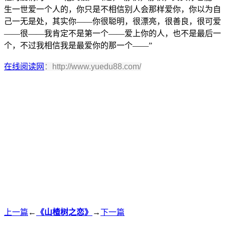
生一世爱一个人的，你只是不相信别人会那样爱你，你以为自
己一无是处，其实你——你很聪明，很漂亮，很善良，很可爱
——很——我肯定不是第一个——爱上你的人，也不是最后一
个，不过我相信我是最爱你的那一个——”
在线阅读网
：http://www.yuedu88.com/
上一篇
←
《山楂树之恋》
→
下一篇