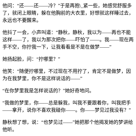
他问：“还——还——冷？”于是再抱\_紧一些，她感觉舒服多
了，就闭上眼睛，躲在他胸前的大衣里，好想就这样睡过去，
永远也不要醒来。
他抖了一会，小声叫道：“静秋，静秋，我以为——再也不能
这样——了，我以为那次把你——吓怕了——。我——现在两
手不空，你拧我一下，让我看看是不是在做梦——”
她扬起脸，问：“拧哪里？”
他笑：“随便拧哪里，不过现在不用拧了，肯定不是做梦，因
为在我梦里，你不是这样说话的——”
“在你梦里我是怎样说话的？”她好奇地问。
“我做的梦里，你——总是躲我，叫我不要跟着你，叫我把手
——拿开，说你不喜欢我碰你——。你——梦见过我没有？”
静秋想了想，说：“也梦见过——”她把那个他揭发她的梦讲给
他听。