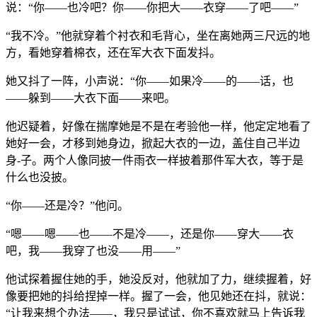
说：“你——也冷吧？你——你把大——衣穿——了吧——”
“我不冷。”他就穿着个衬衣和毛背心，坐在离她两三尺远的地
方，看她穿着棉衣，还在军大衣下面发抖。
她又抖了一阵，小声说：“你——如果冷——的——话，也
——躲到——大衣下面——来吧。
他迟疑着，好像在揣摩她是不是在考验他一样，他定定地看了
她好一会，才移到她身边，掀起大衣的一边，盖住自己半边
身-子。两个人像同披一件雨衣一样披着那件军大衣，等于是
什么也没披。
“你——还是冷？”他问。
“嗯——嗯——也——不是冷——，还是你——穿大——衣
吧，我——我穿了也没——用——”
他试探着握住她的手，她没反对，他就加了力，继续握着，好
像要把她的抖给捏掉一样。握了一会，他见她还在抖，就说：
“让我来想个办法——，我只是试试，你不喜欢就马上告诉我