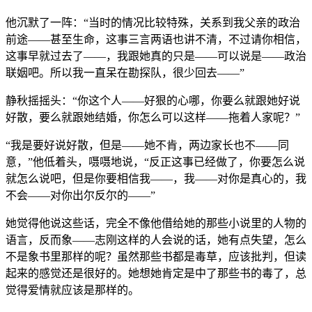
他沉默了一阵：“当时的情况比较特殊，关系到我父亲的政治
前途——甚至生命，这事三言两语也讲不清，不过请你相信，
这事早就过去了——，我跟她真的只是——可以说是——政治
联姻吧。所以我一直呆在勘探队，很少回去——”
静秋摇摇头：“你这个人——好狠的心哪，你要么就跟她好说
好散，要么就跟她结婚，你怎么可以这样——拖着人家呢？”
“我是要好说好散，但是——她不肯，两边家长也不——同
意，”他低着头，嗫嗫地说，“反正这事已经做了，你要怎么说
就怎么说吧，但是你要相信我——，我——对你是真心的，我
不会——对你出尔反尔的——”
她觉得他说这些话，完全不像他借给她的那些小说里的人物的
语言，反而象——志刚这样的人会说的话，她有点失望，怎么
不是象书里那样的呢？虽然那些书都是毒草，应该批判，但读
起来的感觉还是很好的。她想她肯定是中了那些书的毒了，总
觉得爱情就应该是那样的。