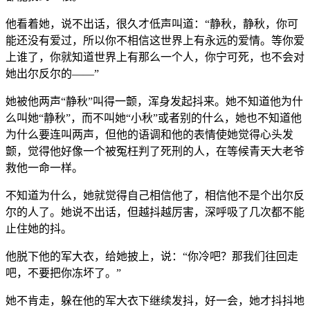
他看着她，说不出话，很久才低声叫道：“静秋，静秋，你可
能还没有爱过，所以你不相信这世界上有永远的爱情。等你爱
上谁了，你就知道世界上有那么一个人，你宁可死，也不会对
她出尔反尔的——”
她被他两声“静秋”叫得一颤，浑身发起抖来。她不知道他为什
么叫她“静秋”，而不叫她“小秋”或者别的什么，她也不知道他
为什么要连叫两声，但他的语调和他的表情使她觉得心头发
颤，觉得他好像一个被冤枉判了死刑的人，在等候青天大老爷
救他一命一样。
不知道为什么，她就觉得自己相信他了，相信他不是个出尔反
尔的人了。她说不出话，但越抖越厉害，深呼吸了几次都不能
止住她的抖。
他脱下他的军大衣，给她披上，说：“你冷吧？那我们往回走
吧，不要把你冻坏了。”
她不肯走，躲在他的军大衣下继续发抖，好一会，她才抖抖地