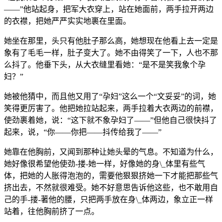
——”他站起身，把军大衣穿上，站在她面前，两手拉开两边
的衣襟，把她严严实实地裹在里面。
她坐在那里，头只有他肚子那么高，她想现在他看上去一定是
象有了毛毛一样，肚子变大了。她不由得笑了一下，人也不那
么抖了。他垂下头，从大衣缝里看她：“是不是笑我象个孕
妇？”
她被他猜中，而且他又用了“孕妇”这么一个“文妥妥”的词，她
笑得更厉害了。他把她拉站起来，两手拉着大衣两边的前襟，
使劲裹着她，说：“这下就不象孕妇了——”但他自己很快抖了
起来，说，“你——你把——抖传给我了——”
她靠在他胸前，又闻到那种让她头晕的气息。不知道为什么，
她好像很希望他使劲-搂-她一样，好像她的身\_体里有些气
体，把她的人胀得泡泡的，需要他狠狠挤她一下才能把那些气
挤出去，不然就很难受。她不好意思告诉他这些，也不敢用自
己的手-搂-著他的腰，只把两手放在身\_体两边，象立正一样
站着，往他胸前挤了一点。