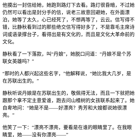
他摸出一封信给她，她跑到路灯下去看。路灯很昏暗，不过她
仍然可以看出是封分手的信，说老三故意回避她，在外面漂
泊，她等了太久，心已经死了，不想再等了，云云。信写得不
错，比静秋看到过的那些绝交信写得好多了，不是靠毛主席诗
词或语录撑台子，看得出是有文化的，而且是文化大革命前的
文化。
静秋看了一下落款，叫“丹娘”，她脱口问道：“丹娘不是个苏
联女英雄吗？”
“那时的人都兴起这些名字，”他解释说，“她比我大几岁，是
在苏联出生的。”
静秋听说丹娘是在苏联出生的，敬佩得无法，而且一下就把她
跟那个拿不定主意爱谁，跑去问山楂树的女孩联系起来了。她
自卑地问：“她是不是——好漂亮？秀芳和大嫂都说她很漂
亮。”
他笑了一下：“漂亮不漂亮，要看是在谁的眼睛里了。在我眼
睛里，她——没有你漂亮——”