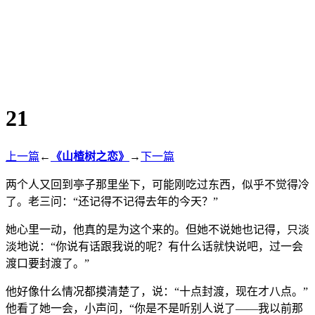
21
上一篇
←
《山楂树之恋》
→
下一篇
两个人又回到亭子那里坐下，可能刚吃过东西，似乎不觉得冷
了。老三问：“还记得不记得去年的今天？”
她心里一动，他真的是为这个来的。但她不说她也记得，只淡
淡地说：“你说有话跟我说的呢？有什么话就快说吧，过一会
渡口要封渡了。”
他好像什么情况都摸清楚了，说：“十点封渡，现在才八点。”
他看了她一会，小声问，“你是不是听别人说了——我以前那