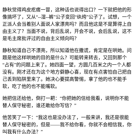
静秋觉得鸡皮疙瘩一冒，这种话也说得出口？一下就把他的形
像搞坏了，又从“--湿--裤”公子变回“纨绔”公子了。试想，一个
正派人会当着别人面说人家漂亮吗？而且他这是不是算得上自
由主义了？当面不说，背后乱说，开会不说，会后乱说，这不
是毛主席批评过的自由主义倾向吗？
静秋知道自己不漂亮，所以知道他在撒谎，肯定是在哄她。问
题是他这样哄她的目的是什么？可能转来转去，又回到那个
“占有”的问题上来了。她四面一望，方圆几百米之内一个人都
没有。刚才还在为这个地方僻静心喜，现在有点害怕自己把自
己丢到陷阱里来了。她决心要提高警惕，拿了他的也不能手
软，吃了他的也不能嘴软。
她把信还给他，倒打一耙：“你把她的信给我看，说明你不能
替人保守秘密，谁还敢给你写信？”
他苦笑了一下：“我这也是没办法了，一般来讲，我还是很能
替人保守秘密的，但是——我不给你看，你就不会相信我，你
叫我有什么办法？”