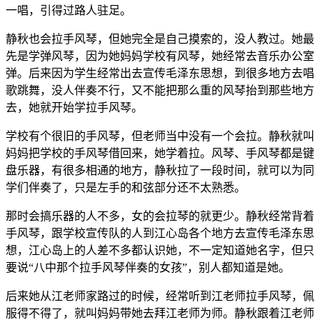
一唱，引得过路人驻足。
静秋也会拉手风琴，但她完全是自己摸索的，没人教过。她最
先是学弹风琴，因为她妈妈学校有风琴，她经常去音乐办公室
弹。后来因为学生经常出去宣传毛泽东思想，到很多地方去唱
歌跳舞，没人伴奏不行，又不能把那么重的风琴抬到那些地方
去，她就开始学拉手风琴。
学校有个很旧的手风琴，但老师当中没有一个会拉。静秋就叫
妈妈把学校的手风琴借回来，她学着拉。风琴、手风琴都是键
盘乐器，有很多相通的地方，静秋拉了一段时间，就可以为同
学们伴奏了，只是左手的和弦部分还不太熟悉。
那时会搞乐器的人不多，女的会拉琴的就更少。静秋经常背着
手风琴，跟学校宣传队的人到江心岛各个地方去宣传毛泽东思
想，江心岛上的人差不多都认识她，不一定知道她名字，但只
要说“八中那个拉手风琴伴奏的女孩”，别人都知道是她。
后来她从江老师家路过的时候，经常听到江老师拉手风琴，佩
服得不得了，就叫妈妈带她去拜江老师为师。静秋跟着江老师