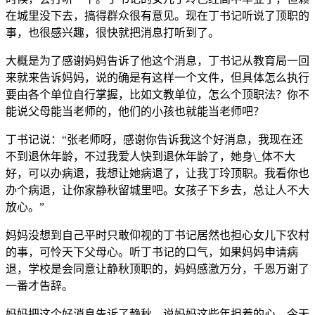
在城里没下去，搞得群众很有意见。现在丁书记听说了顶职的
事，也很感兴趣，很快就把消息打听到了。
大概是为了感谢妈妈告诉了他这个消息，丁书记从教育局一回
来就来告诉妈妈，说的确是有这样一个文件，但具体怎么执行
要由各个单位自行掌握，比如文教单位，怎么个顶职法？你不
能说父母能当老师的，他们的小孩也就能当老师吧？
丁书记说：“张老师呀，感谢你告诉我这个好消息，我现在还
不到退休年龄，不过我爱人快到退休年龄了，她身\_体不大
好，可以办病退，我想让她病退了，让我丁玲顶职。我看你也
办个病退，让你家静秋留城里吧。女孩子下乡去，总让人不大
放心。”
妈妈没想到自己平时只敢仰视的丁书记居然也担心女儿下农村
的事，可怜天下父母心。听丁书记的口气，如果妈妈申请病
退，学校是会同意让静秋顶职的，妈妈感激万分，千恩万谢了
一番才告辞。
妈妈把这个好消息告诉了静秋，说妈妈这些年担着的心，今天