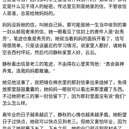
定是什么见不得人的秘密。传达室见到是她家的信，不管收信
人是谁，总是给她妈妈的。
妈妈没拆她的信，叫她自己拆。那可能是她一生当中收到的第
一封从邮局寄来的信，她一眼看见了信封上的寄件人是“赵秀
芳”，笔迹也象是秀芳的，她就当着妈妈的面拆开看了，信写
得很简单，只是谈谈最近的学习情况，说家里人都好，请她有
空去西村坪玩，然后代问静秋家里人好，云云。
静秋看出信是老三的笔迹，不由得在心里笑骂他：“真会装神
弄鬼，连我妈妈都敢骗。”
她见他没事了，就把缝在棉衣里的那封信拿出来烧掉了，免得
放那里鼓鼓囊囊的，她妈妈一眼就可以看出来那里藏了东西。
不过她把老三的第一封信留下了，因为那封里面没有说“我们”
怎么怎么样。
离毕业的日子越来越近了，静秋的心情也越来越矛盾。她盼望
日子过快点，她就可以快点见到老三。但她又害怕毕业，因为
毕业了她就要下乡了。下乡之后，她的户口就迁到农村去了，