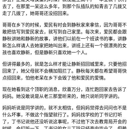
去了，在那里一呆这么多年，到那个队插队的知青去了几拨又
走了几拨了，她哥哥还没招回来。
哥哥在乡下的时候，爱民有时会到静秋家来拿信，因为哥哥不
敢把信写到爱民家去，就写到自己家里。每次来，爱民都会跟
静秋讲她和静新的故事，讲他们以前在一个班读书的事，讲静
新怎么样请人去她家把她叫出来，讲班上还有一个很漂亮的女
孩也喜欢静新，但是静新只喜欢她一个人。
但讲得最多的，就是怎么样才能让静新招回城里来，只要他招
回来了，她父母就不会横加阻拦了。静秋每天都在希望哥哥快
点招回来，怕他老呆在乡下会毁了他和爱民的爱情。
现在她看到这个顶职的消息，欣喜万分，连忙跑回家去告诉了
妈妈。她没敢说是从老三那里听来的，她只说听同学讲的。
妈妈听说是同学讲的，就不太相信，但妈妈觉得去问问也不是
什么坏事，不做这个指望就行了。妈妈找学校的丁书记打听
了，丁书记说他还没听说这事呢，不过他下次去教育局开会的
时候，会打听一下。丁书记的女儿丁玲已经高中毕业了，但赖