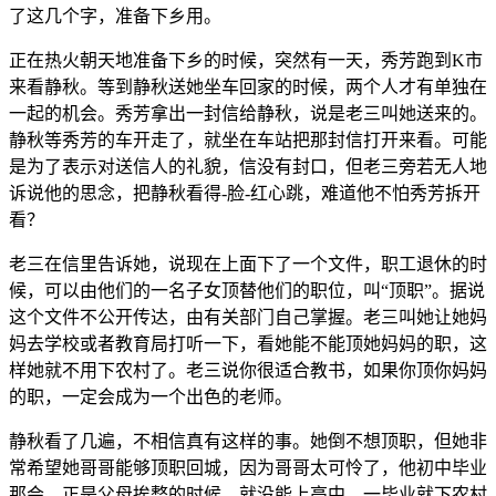
了这几个字，准备下乡用。
正在热火朝天地准备下乡的时候，突然有一天，秀芳跑到K市
来看静秋。等到静秋送她坐车回家的时候，两个人才有单独在
一起的机会。秀芳拿出一封信给静秋，说是老三叫她送来的。
静秋等秀芳的车开走了，就坐在车站把那封信打开来看。可能
是为了表示对送信人的礼貌，信没有封口，但老三旁若无人地
诉说他的思念，把静秋看得-脸-红心跳，难道他不怕秀芳拆开
看？
老三在信里告诉她，说现在上面下了一个文件，职工退休的时
候，可以由他们的一名子女顶替他们的职位，叫“顶职”。据说
这个文件不公开传达，由有关部门自己掌握。老三叫她让她妈
妈去学校或者教育局打听一下，看她能不能顶她妈妈的职，这
样她就不用下农村了。老三说你很适合教书，如果你顶你妈妈
的职，一定会成为一个出色的老师。
静秋看了几遍，不相信真有这样的事。她倒不想顶职，但她非
常希望她哥哥能够顶职回城，因为哥哥太可怜了，他初中毕业
那会，正是父母挨整的时候，就没能上高中，一毕业就下农村