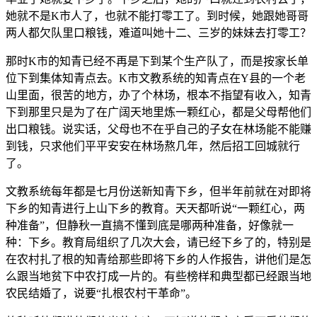
她就不是K市人了，也就不能打零工了。到时候，她跟她哥哥
两人都欠队里口粮钱，难道叫她十二、三岁的妹妹去打零工？
那时K市的知青已经不再是下到某个生产队了，而是按家长单
位下到集体知青点去。K市文教系统的知青点在Y县的一个老
山里面，很苦的地方，办了个林场，根本不指望有收入，知青
下到那里只是为了在广阔天地里炼一颗红心，都是父母帮他们
出口粮钱。说实话，父母也不在乎自己的子女在林场能不能赚
到钱，只求他们平平安安在林场熬几年，然后招工回城就行
了。
文教系统每年都是七月份送新知青下乡，但半年前就在对即将
下乡的知青进行上山下乡的教育。天天都听说“一颗红心，两
种准备”，但静秋一直搞不懂到底是哪两种准备，好像就一
种：下乡。教育局组织了几次大会，请已经下乡了的，特别是
在农村扎了根的知青给那些即将下乡的人作报告，讲他们是怎
么跟当地贫下中农打成一片的。有些榜样和典型都已经跟当地
农民结婚了，说要“扎根农村干革命”。