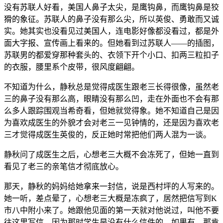
没有苏联人好看，美国人鼻子太尖，是鹰钩鼻，而鹰钩鼻是狡
猾的象征。苏联人的鼻子没有那么尖，所以英俊、勇敢而又诚
实。她其实也没看见过美国人，连电影好像都没看过，都是外
面大字报、宣传画上看来的。但她看到过苏联人——的插图，
苏联男的都爱穿那种套头的、衣领下开个小口、扣两三粒扣子
的衣服，腰里系个皮带，很风度翩翩。
不知道为什么，静秋总是觉得成医生跟老三长得很像，虽然老
三的鼻子没有那么高，眼睛没有那么凹，走在外面也不会有那
么多人跟踪围观当希奇看，但她就觉得象。她不知道自己是因
为喜欢成医生的外貌才会对老三一见钟情的，还是因为喜欢老
三才觉得成医生英俊的，反正她时常把他们两人混为一谈。
静秋问了成医生之后，心想老三大概不会冻死了，但她一直到
看见了老三的亲笔信才彻底放心。
那天，静秋的妈妈给她拿来一封信，说是西村坪的人写来的。
她一听，差点晕了，心想老三大概是冻疯了，居然把信写到K
市八中附小来了。她跟他见面的第一天就对他说过，叫他不要
往这里写信，因为那时学生是没有什么信件的，如果有，那肯