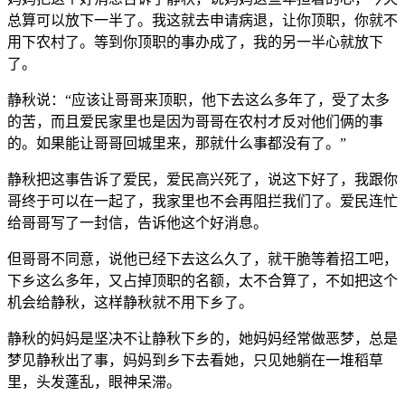
总算可以放下一半了。我这就去申请病退，让你顶职，你就不
用下农村了。等到你顶职的事办成了，我的另一半心就放下
了。
静秋说：“应该让哥哥来顶职，他下去这么多年了，受了太多
的苦，而且爱民家里也是因为哥哥在农村才反对他们俩的事
的。如果能让哥哥回城里来，那就什么事都没有了。”
静秋把这事告诉了爱民，爱民高兴死了，说这下好了，我跟你
哥终于可以在一起了，我家里也不会再阻拦我们了。爱民连忙
给哥哥写了一封信，告诉他这个好消息。
但哥哥不同意，说他已经下去这么久了，就干脆等着招工吧，
下乡这么多年，又占掉顶职的名额，太不合算了，不如把这个
机会给静秋，这样静秋就不用下乡了。
静秋的妈妈是坚决不让静秋下乡的，她妈妈经常做恶梦，总是
梦见静秋出了事，妈妈到乡下去看她，只见她躺在一堆稻草
里，头发蓬乱，眼神呆滞。