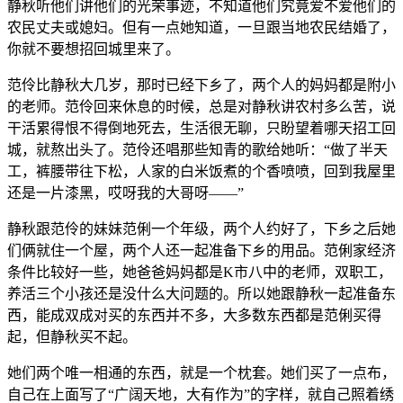
静秋听他们讲他们的光荣事迹，不知道他们究竟爱不爱他们的
农民丈夫或媳妇。但有一点她知道，一旦跟当地农民结婚了，
你就不要想招回城里来了。
范伶比静秋大几岁，那时已经下乡了，两个人的妈妈都是附小
的老师。范伶回来休息的时候，总是对静秋讲农村多么苦，说
干活累得恨不得倒地死去，生活很无聊，只盼望着哪天招工回
城，就熬出头了。范伶还唱那些知青的歌给她听：“做了半天
工，裤腰带往下松，人家的白米饭煮的个香喷喷，回到我屋里
还是一片漆黑，哎呀我的大哥呀——”
静秋跟范伶的妹妹范俐一个年级，两个人约好了，下乡之后她
们俩就住一个屋，两个人还一起准备下乡的用品。范俐家经济
条件比较好一些，她爸爸妈妈都是K市八中的老师，双职工，
养活三个小孩还是没什么大问题的。所以她跟静秋一起准备东
西，能成双成对买的东西并不多，大多数东西都是范俐买得
起，但静秋买不起。
她们两个唯一相通的东西，就是一个枕套。她们买了一点布，
自己在上面写了“广阔天地，大有作为”的字样，就自己照着绣