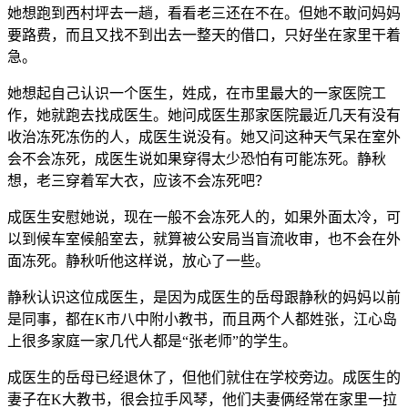
她想跑到西村坪去一趟，看看老三还在不在。但她不敢问妈妈
要路费，而且又找不到出去一整天的借口，只好坐在家里干着
急。
她想起自己认识一个医生，姓成，在市里最大的一家医院工
作，她就跑去找成医生。她问成医生那家医院最近几天有没有
收治冻死冻伤的人，成医生说没有。她又问这种天气呆在室外
会不会冻死，成医生说如果穿得太少恐怕有可能冻死。静秋
想，老三穿着军大衣，应该不会冻死吧？
成医生安慰她说，现在一般不会冻死人的，如果外面太冷，可
以到候车室候船室去，就算被公安局当盲流收审，也不会在外
面冻死。静秋听他这样说，放心了一些。
静秋认识这位成医生，是因为成医生的岳母跟静秋的妈妈以前
是同事，都在K市八中附小教书，而且两个人都姓张，江心岛
上很多家庭一家几代人都是“张老师”的学生。
成医生的岳母已经退休了，但他们就住在学校旁边。成医生的
妻子在K大教书，很会拉手风琴，他们夫妻俩经常在家里一拉