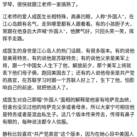
学琴，很快就跟江老师一家搞熟了。
江老师的爱人成医生长相特殊，高鼻凹眼，人称“外国人”，在
江心岛颇有名气，走到哪里都有人跟着看。有的小孩胆子大，
常跟在他身后大声喊“外国人”，他脾气好，只回头笑一笑，挥
挥手走路。
成医生的身世是江心岛人的热门话题，有很多版本。有的说他
是美蒋特务，有的说他是苏联特务；有的说他父亲是美军上
将，跟一个中国女-人生下了他，解放前夕，那个美军上将就
丢下他们母子俩，跑回美国去了；还有的人说他母亲是共产党
的高官，在苏联学习时跟一个苏联人好上了，生下了他，怕影
响自己的前途，就把他送人了。
成医生对自己那幅“外国人”面相的解释是他家有哈萨克血统，
但谁也没见过他的哈萨克父亲或者母亲，所以大家宁可相信他
是特务或者是混血私生子。这几个版本传来传去，传得有鼻子
有眼的，每种说法都令人信服。
静秋比较喜欢“共产党高官”这个版本，因为在她心目中美国人