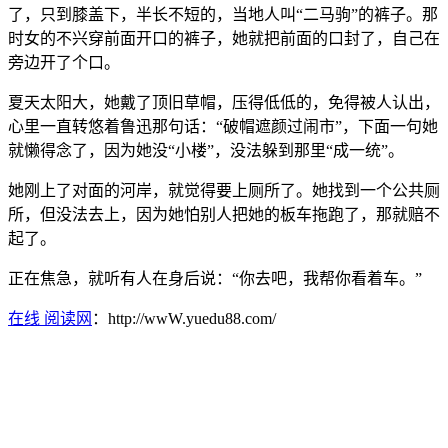
了，只到膝盖下，半长不短的，当地人叫“二马驹”的裤子。那
时女的不兴穿前面开口的裤子，她就把前面的口封了，自己在
旁边开了个口。
夏天太阳大，她戴了顶旧草帽，压得低低的，免得被人认出，
心里一直转悠着鲁迅那句话：“破帽遮颜过闹市”，下面一句她
就懒得念了，因为她没“小楼”，没法躲到那里“成一统”。
她刚上了对面的河岸，就觉得要上厕所了。她找到一个公共厕
所，但没法去上，因为她怕别人把她的板车拖跑了，那就赔不
起了。
正在焦急，就听有人在身后说：“你去吧，我帮你看着车。”
在线 阅读网
：http://wwW.yuedu88.com/