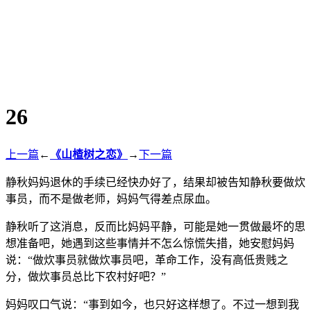
26
上一篇
←
《山楂树之恋》
→
下一篇
静秋妈妈退休的手续已经快办好了，结果却被告知静秋要做炊
事员，而不是做老师，妈妈气得差点尿血。
静秋听了这消息，反而比妈妈平静，可能是她一贯做最坏的思
想准备吧，她遇到这些事情并不怎么惊慌失措，她安慰妈妈
说：“做炊事员就做炊事员吧，革命工作，没有高低贵贱之
分，做炊事员总比下农村好吧？”
妈妈叹口气说：“事到如今，也只好这样想了。不过一想到我