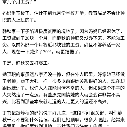
拿几个月工资？”
妈妈沮丧极了，估计不到九月份学校开学，教育局是不会让顶
职的人上班的了。
静秋家一下子陷进极度贫困的境地了，因为妈妈已经退休了，
工资减到了28块一个月，而静秋的顶职又没办下来，不能领工
资。以前妈妈一个月将近45块钱的工资，尚且不够养活一家
人，现在一下减少了30%，就更拮倨了。
于是，静秋又去打零工。
她顶职的事虽然八字还没一撇，但在外人眼里，好像她已经做
了老师，赚了大钱一样。很多以前跟她关系很好的人，现在却
跟她疏远了。也许人人都能同情不幸的人，但如果这个不幸的
人突然走了一点运，有些原先同情她的人就会变得非常不高
兴，比看到那些本来就走运的人走更大的运还不高兴。
丁书记跟静秋的妈妈说了好几次：“这段时间很关键，叫你静
秋千万不要犯什么错误。我们让她顶职，很多人眼红，经常来
提意见，你们要特别谨慎，不然我们不好做工作啊。”