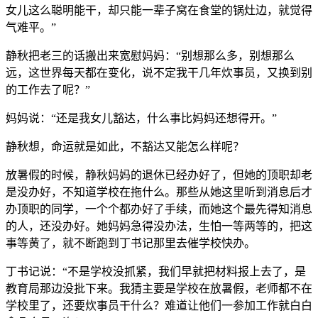
女儿这么聪明能干，却只能一辈子窝在食堂的锅灶边，就觉得
气难平。”
静秋把老三的话搬出来宽慰妈妈：“别想那么多，别想那么
远，这世界每天都在变化，说不定我干几年炊事员，又换到别
的工作去了呢？”
妈妈说：“还是我女儿豁达，什么事比妈妈还想得开。”
静秋想，命运就是如此，不豁达又能怎么样呢？
放暑假的时候，静秋妈妈的退休已经办好了，但她的顶职却老
是没办好，不知道学校在拖什么。那些从她这里听到消息后才
办顶职的同学，一个个都办好了手续，而她这个最先得知消息
的人，还没办好。她妈妈急得没办法，生怕一等两等的，把这
事等黄了，就不断跑到丁书记那里去催学校快办。
丁书记说：“不是学校没抓紧，我们早就把材料报上去了，是
教育局那边没批下来。我猜主要是学校在放暑假，老师都不在
学校里了，还要炊事员干什么？难道让他们一参加工作就白白