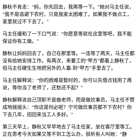
静秋不肯走：“妈，你先回去，我再等一下。”她对马主任说，
“我不是逃避下农村，只是我家太困难了，如果我不做点工，
家里就过不下去了。”
马主任缓和了一下口气说：“你愿意等就在这里等吧，我不能
保证你有工做。”
静秋让妈妈回去了，自己在那里等。一连等了两天，马主任都
没有给她安排工作。有两次，来要工的“甲方”都看上静秋了，
但马主任硬生生地把另外的人塞-到“甲方”手里去了。
马主任解释说：“你的困难是暂时的，你可以先借点钱用了再
说，等你当了老师了，还愁还不起？”
静秋解释说自己顶职不是做老师，而是做炊事员，马主任不赞
成地摇摇头：“你这是何必呢？宁可做炊事员都不下农村？你
下去几年，招回来当工人多好。”
第三天早上，静秋又早早地去了马主任家，坐在客厅里等工。
正在思考今天如果又等不到工怎么办，就听有人叫她：“静