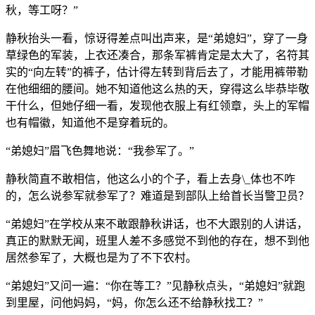
秋，等工呀？”
静秋抬头一看，惊讶得差点叫出声来，是“弟媳妇”，穿了一身
草绿色的军装，上衣还凑合，那条军裤肯定是太大了，名符其
实的“向左转”的裤子，估计得左转到背后去了，才能用裤带勒
在他细细的腰间。她不知道他这么热的天，穿得这么毕恭毕敬
干什么，但她仔细一看，发现他衣服上有红领章，头上的军帽
也有帽徽，知道他不是穿着玩的。
“弟媳妇”眉飞色舞地说：“我参军了。”
静秋简直不敢相信，他这么小的个子，看上去身\_体也不咋
的，怎么说参军就参军了？难道是到部队上给首长当警卫员？
“弟媳妇”在学校从来不敢跟静秋讲话，也不大跟别的人讲话，
真正的默默无闻，班里人差不多感觉不到他的存在，想不到他
居然参军了，大概也是为了不下农村。
“弟媳妇”又问一遍：“你在等工？”见静秋点头，“弟媳妇”就跑
到里屋，问他妈妈，“妈，你怎么还不给静秋找工？”