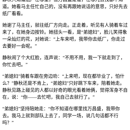
道。她看马主任忙自己的，没有再跟她说话的意思，只好先去
纸厂看看。
她谢了马主任，就往纸厂方向走。正走着，听见有人骑着车过
来了，在她身边按铃。她扭头一看，是“弟媳妇”，脸儿笑得象
一朵灿烂的花，对她说：“上车来吧，我带你去纸厂，你走过
去要好一会呢。”
静秋闹了个大红脸，连声说：“不用不用，我一下就走到了，
你忙去吧。”
“弟媳妇”骑着车跟在旁边劝：“上来吧，现在都毕业了，怕什
么？”静秋还是不肯上，“弟媳妇”只好跳下车来，陪着她走。
静秋见路上碰见的人都以好奇的眼光看着她俩，觉得浑身不自
在，说：“你——去忙吧，我自己去就行了。”
“弟媳妇”坚持陪她走：“你不知道在哪里找万昌盛，我带你
去。我马上就到部队上去了，同学一场，说几句话都不行
吗？”