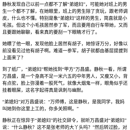
静秋发现自己以前一点都不了解“弟媳妇”，可能她对班上的男
生一个都不了解，在她眼里，班上的男生除了贪玩，跟老师调
皮，什么也不懂。特别是象“弟媳妇”这样的男生，简直就是小
毛孩。但这个小毛孩居然参了军，而且要用自行车带她，又而
且要跟她聊聊，看来真的要刮一下眼睛才行了。
她瞟了他一眼，发现他脸上居然有胡子，她惊讶万分，好像以
前没看见过他有胡子啊。难道一参军，胡子就都由基层提拔到
上面来了？
到了纸厂，“弟媳妇”帮她找到“甲方”万昌盛。静秋一看，所谓
万昌盛，是一个身高不足一米六五的中年男人，又瘦又小，背
有点驼，脸上弥漫着一股死气，就像大烟鬼一样，眼角似乎还
挂着眼屎，这名字起得真是讽刺与幽默。
“弟媳妇”对万昌盛说：“万师傅，这是静秋，是我同学，我妈
叫她到你这里上工的，你多关照啊。”
静秋正在惊异于“弟媳妇”的社交辞令，就听万昌盛对“弟媳妇”
说：“什么静秋？这不是张老师的大丫头吗？”然后转过脸，对