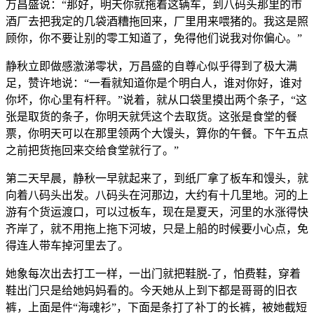
万昌盛说：“那好，明天你就拖着这辆车，到八码头那里的市
酒厂去把我定的几袋酒糟拖回来，厂里用来喂猪的。我这是照
顾你，你不要让别的零工知道了，免得他们说我对你偏心。”
静秋立即做感激涕零状，万昌盛的自尊心似乎得到了极大满
足，赞许地说：“一看就知道你是个明白人，谁对你好，谁对
你坏，你心里有杆秤。”说着，就从口袋里摸出两个条子，“这
张是取货的条子，你明天就凭这个去取货。这张是食堂的餐
票，你明天可以在那里领两个大馒头，算你的午餐。下午五点
之前把货拖回来交给食堂就行了。”
第二天早晨，静秋一早就起来了，到纸厂拿了板车和馒头，就
向着八码头出发。八码头在河那边，大约有十几里地。河的上
游有个货运渡口，可以过板车，现在是夏天，河里的水涨得快
齐岸了，就不用拖上拖下河坡，只是上船的时候要小心点，免
得连人带车掉河里去了。
她象每次出去打工一样，一出门就把鞋脱-了，怕费鞋，穿着
鞋出门只是给她妈妈看的。今天她从上到下都是哥哥的旧衣
裤，上面是件“海魂衫”，下面是条打了补丁的长裤，被她截短