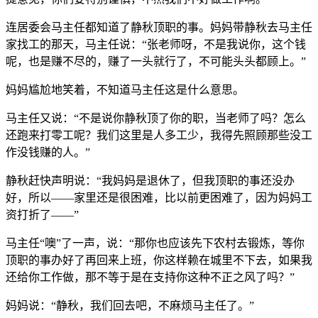
连居委会马主任都知道了静秋顶职的事。妈妈带静秋去马主任
家找工的那天，马主任说：“张老师呀，不是我说你，这个钱
呢，也是赚不尽的，赚了一头就行了，不可能头头都顾上。”
妈妈尴尬地笑着，不知道马主任这是什么意思。
马主任又说：“不是说你静秋顶了你的职，当老师了吗？怎么
还跑来打零工呢？我们这里是人多工少，我得先照顾那些没工
作没钱赚的人。”
静秋赶快声明说：“我妈妈是退休了，但我顶职的事还没办
好，所以——家里还是很困难，比以前更困难了，因为妈妈工
资打折了——”
马主任“噢”了一声，说：“那你也应该先下农村去锻炼，等你
顶职的事办好了再回来上班，你这样赖在城里不下去，如果我
还给你工作做，那不等于是在支持你这种不正之风了吗？”
妈妈说：“静秋，我们回去吧，不麻烦马主任了。”