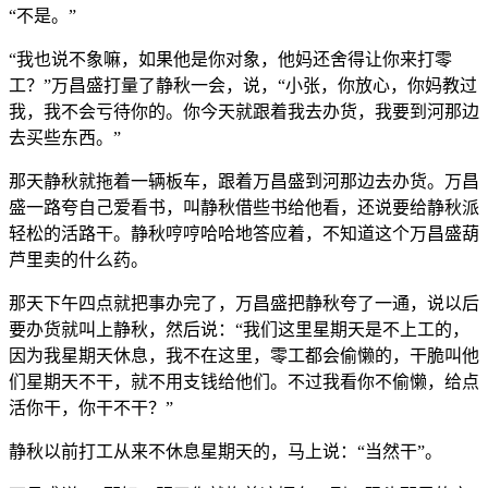
“不是。”
“我也说不象嘛，如果他是你对象，他妈还舍得让你来打零
工？”万昌盛打量了静秋一会，说，“小张，你放心，你妈教过
我，我不会亏待你的。你今天就跟着我去办货，我要到河那边
去买些东西。”
那天静秋就拖着一辆板车，跟着万昌盛到河那边去办货。万昌
盛一路夸自己爱看书，叫静秋借些书给他看，还说要给静秋派
轻松的活路干。静秋哼哼哈哈地答应着，不知道这个万昌盛葫
芦里卖的什么药。
那天下午四点就把事办完了，万昌盛把静秋夸了一通，说以后
要办货就叫上静秋，然后说：“我们这里星期天是不上工的，
因为我星期天休息，我不在这里，零工都会偷懒的，干脆叫他
们星期天不干，就不用支钱给他们。不过我看你不偷懒，给点
活你干，你干不干？”
静秋以前打工从来不休息星期天的，马上说：“当然干”。