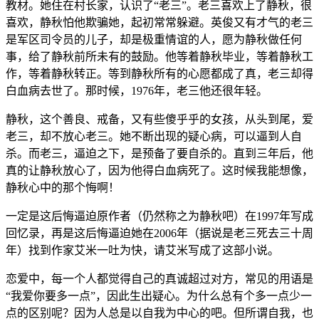
教材。她住在村长家，认识了“老三”。老三喜欢上了静秋，很
喜欢，静秋怕他欺骗她，起初常常躲避。英俊又有才气的老三
是军区司令员的儿子，却是极重情谊的人，愿为静秋做任何
事，给了静秋前所未有的鼓励。他等着静秋毕业，等着静秋工
作，等着静秋转正。等到静秋所有的心愿都成了真，老三却得
白血病去世了。那时候，1976年，老三他还很年轻。
静秋，这个善良、戒备，又有些傻乎乎的女孩，从头到尾，爱
老三，却不放心老三。她不断出现的疑心病，可以逼到人自
杀。而老三，逼迫之下，是预备了要自杀的。直到三年后，他
真的让静秋放心了，因为他得白血病死了。这时候我能想像，
静秋心中的那个悔啊！
一定是这后悔逼迫原作者（仍然称之为静秋吧）在1997年写成
回忆录，再是这后悔逼迫她在2006年（据说是老三死去三十周
年）找到作家艾米一吐为快，请艾米写成了这部小说。
恋爱中，每一个人都觉得自己的真诚超过对方，常见的用语是
“我爱你要多一点”，因此生出疑心。为什么总有个多一点少一
点的区别呢？因为人总是以自我为中心的吧。但所谓自我，也