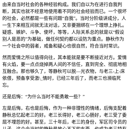
由来自当时社会的各种经验构成。我们自以为在进行自我判
断，其实也就不经意地使用着不同的社会经验而已。一个很坏
的社会，必然都是一些有问题“自我”。当时分阶级讲成分，人
一生下来相互间就无法对话，又非要捆绑在一个理想上挣扎。
疑惑、嫉妒、斗争、使坏，等等，人际关系总的就是以“假设
别人是恶的”为基础，做任何契约都以设防为重点。静秋作为
一个社会中的弱者，戒备和疑心也很自然，符合当时常识。
然而爱情之所以值得向往，其本能就是要不断接近对方。爱情
有火焰，要一点点烧掉两人间的不信任，直到完全、彻底地相
互融合。那也够久了，等静秋可以脱—光衣物，与老三-上-床
依偎，预备享受激\_情时，已经三年后了，而老三也濒临死
忘。
还是后悔：“为什么当时不能勇敢一些？”
左是后悔，右也是后悔，作为一种非理性的情绪，后悔支配着
静秋总忆起老三的好。老三长得好，老三心肠好，老三受了委
屈不埋怨的好。甚至，三十年后，老三的身份，军区司令员的
儿子，这个令当时的静秋最放心不下的东西，也成为老三特有