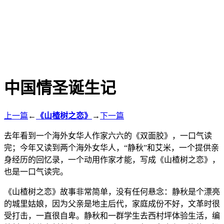
中国情圣诞生记
上一篇
←
《山楂树之恋》
→
下一篇
去年看到一个海外女华人作家六六的《双面胶》，一口气读
完；今年又读到两个海外女华人，“静秋”和艾米，一个提供亲
身经历的回忆录，一个动用作家才能，写成《山楂树之恋》，
也是一口气读完。
《山楂树之恋》故事非常简单，没有任何悬念：静秋是个漂亮
的城里姑娘，因为父亲是地主后代，家庭成份不好，文革时很
受打击，一直很自卑。静秋和一群学生去西村坪体验生活，编