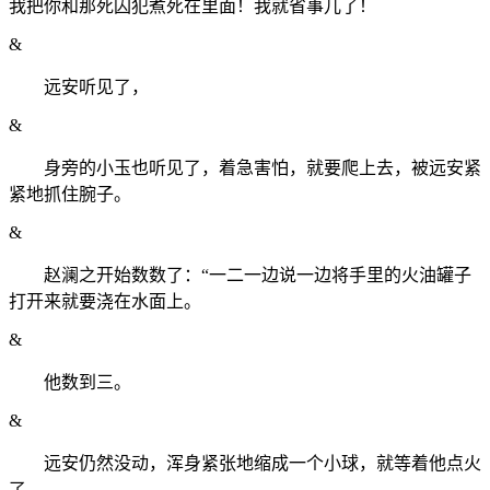
我把你和那死囚犯煮死在里面！我就省事儿了！
&
远安听见了，
&
身旁的小玉也听见了，着急害怕，就要爬上去，被远安紧
紧地抓住腕子。
&
赵澜之开始数数了：“一二一边说一边将手里的火油罐子
打开来就要浇在水面上。
&
他数到三。
&
远安仍然没动，浑身紧张地缩成一个小球，就等着他点火
了。