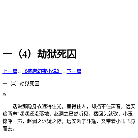
一（4）劫狱死囚
上一篇
←
《盛唐幻夜小说》
→
下一篇
一（4）劫狱死囚
&
话说那隐身衣遮得住光，盖得住人，却挡不住声音，远安
这两声“嘿嘿还没落地，赵澜之已然听见，猛回头就砍，小玉
惊呼一声，赵澜之迟疑之际，远安丢了斗篷，又带着小玉飞身
而去。