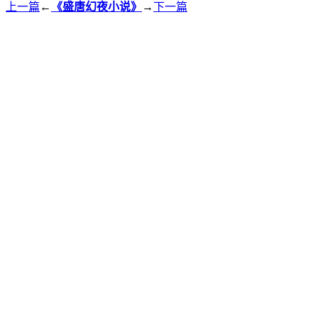
上一篇
←
《盛唐幻夜小说》
→
下一篇