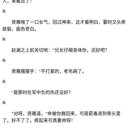
人，来看您了！
&
贤雅喘了一口长气，回过神来，这才看明白，霎时又头疼
欲裂，面色苍白。
&
赵澜之上前关切地：“兄长仔细身体你，还好吧？
&
贤雅摆摆手：“不打紧的，老毛病了。
&
“是那时在军中负的伤还没好？
&
“对呀，贤雅道，“命被你救回来，可是箭毒进到骨头里
了。好不了了。疼起来可真要命呀！