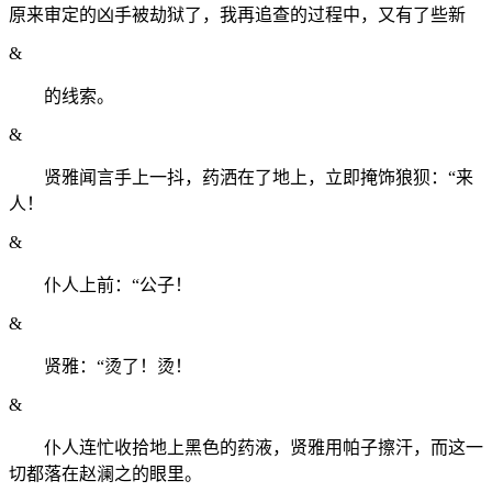
原来审定的凶手被劫狱了，我再追查的过程中，又有了些新
&
的线索。
&
贤雅闻言手上一抖，药洒在了地上，立即掩饰狼狈：“来
人！
&
仆人上前：“公子！
&
贤雅：“烫了！烫！
&
仆人连忙收拾地上黑色的药液，贤雅用帕子擦汗，而这一
切都落在赵澜之的眼里。