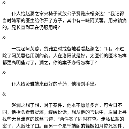
&
仆人给赵澜之拿来椅子就放公子贤雅床榻旁边：“我记得
当时随军的医生给你开了方子，其中有一味阿芙蓉，用来镇痛
的。兄长直到现在仍服用吗？
&
一提起阿芙蓉，贤雅立时戒备地看看赵澜之：“用。不过
除了阿芙蓉也用别的药。人在洛阳就是好，太医们的医术怎样
都更高明些对了，澜之，你的案子办得怎样了？
&
仆人给贤雅端来煎好的草药，他接到手里。
&
赵澜之想了想，对于案件，他本不愿意多言，可今日不
同，他抬头看着贤雅，缓缓说话，想从他的言语中，眉目上寻
找些无意流露的蛛丝马迹：“两件案子同时在查。走私私盐的
案子，人贩吐了口。而另一个是千端阁的舞姬如月惨死案件，