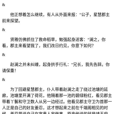
&
他正想着怎么继续，有人从外面来报：“公子，星慧郡主
前来探望。
&
贤雅仿佛抓住了救命稻草，勉强起身送客：“澜之，你
看，郡主来看望我了，我们改日约见，你意下如何？
&
赵澜之并未纠缠，起身拱手行礼：“兄长，我先告辞。你
请保重！
&
为了回避星慧郡主，仆人带着赵澜之走了绕过池塘的延
廊，池塘里开满了荷花，他隔着那一池的碧绿粉红，看见郡主
带着丫鬟和守卫数人从另一边经过。他看见郡主守卫为首那一
人正是自己的好友姜忍，这才想起来之前在千端阁相见的时
候，姜忍曾说自己在富贵人家做事，原来他说的就是靖王府，