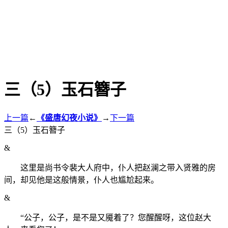
三（5）玉石簪子
上一篇
←
《盛唐幻夜小说》
→
下一篇
三（5）玉石簪子
&
这里是尚书令裴大人府中，仆人把赵澜之带入贤雅的房
间，却见他是这般情景，仆人也尴尬起来。
&
“公子，公子，是不是又魇着了？您醒醒呀，这位赵大