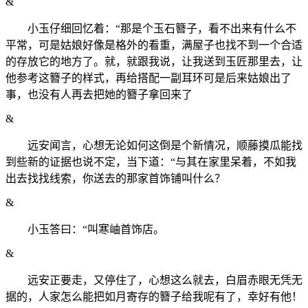
&
小玉仔细回忆着：“那是个玉石簪子，看不出来有什么不
平常，可是姑娘好像是格外的看重，满屋子也找不到一个合适
的存放它的地方了。就，就跟我说，让我送到玉匠那里去，让
他参考这簪子的样式，再给搭配一副耳环可是后来姑娘出了
事，也没有人再去把她的簪子拿回来了
&
远安闻言，心想无论如何这倒是个新情况，顺藤摸瓜能找
到些新的证据也说不定，当下道：“与其在家里呆着，不如我
出去找找线索，你送去的那家首饰铺叫什么？
&
小玉答曰：“叫寒岫首饰店。
&
远安正要走，又停住了，心想这么就去，白眉赤眼无凭无
据的，人家怎么能把如月寄存的簪子给我呢有了，幸好有他！