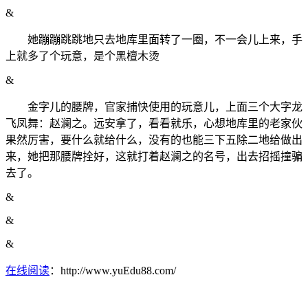
&
她蹦蹦跳跳地只去地库里面转了一圈，不一会儿上来，手
上就多了个玩意，是个黑檀木烫
&
金字儿的腰牌，官家捕快使用的玩意儿，上面三个大字龙
飞凤舞：赵澜之。远安拿了，看看就乐，心想地库里的老家伙
果然厉害，要什么就给什么，没有的也能三下五除二地给做出
来，她把那腰牌拴好，这就打着赵澜之的名号，出去招摇撞骗
去了。
&
&
&
在线阅读
：http://www.yuEdu88.com/