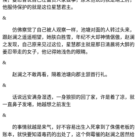
他服侍保护的就是这位星慧君主。
&
仿佛察觉了自己被人观察一样，池塘对面的人转过头来，
跟赵澜之遥遥相望，她肤白胜雪，年纪不大却神情倨傲，赵澜
之发现，自己原来见过这位，星慧郡主就是那日清晨将大醉的
姜忍带走的女子，他记得她浅色的眼睛。
&
赵澜之不敢再看，隔着池塘向郡主颔首行礼。
&
话说远安满身湿透，一身狼狈的回了家，许是着了凉，就
一直鼻子发堵，她越想之前发生
&
的事情就越是来气，好不容易出生入死拿到了侏儒老板的
账本，就快要知道毒药的出处了，这个倒霉催的赵澜之居然给