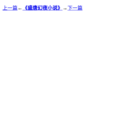
上一篇
←
《盛唐幻夜小说》
→
下一篇