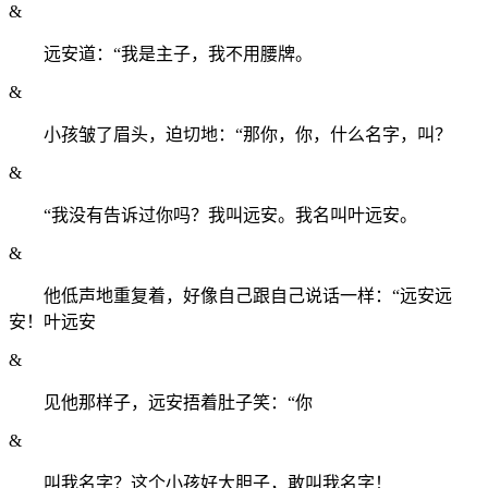
&
远安道：“我是主子，我不用腰牌。
&
小孩皱了眉头，迫切地：“那你，你，什么名字，叫？
&
“我没有告诉过你吗？我叫远安。我名叫叶远安。
&
他低声地重复着，好像自己跟自己说话一样：“远安远
安！叶远安
&
见他那样子，远安捂着肚子笑：“你
&
叫我名字？这个小孩好大胆子，敢叫我名字！