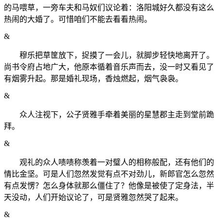
的马喂草，一旁车夫和马奴们议论着：洛阳城好久都没有这么
热闹的大婚了。可惜咱们不能去看看热闹。
&
穆乐把草筐放下，捉摸了一会儿，就脚步轻快地离开了。
尚书令府占地广大，他原本循着音乐声而去，没一时又看见了
有烟雾升起。那是婚礼现场，香烛燃起，烟气袅袅。
&
众人注视下，公子贤雅手牵着美丽的星慧郡主走到堂前跪
拜。
&
观礼的众人啧啧称羡着一对璧人的相称般配，还有他们的
情比金坚。可是人们忽然发觉有点不对劲儿，新郎官怎么忽然
有点发愣？怎么身体就那么僵住了？他像是被使了定身法，半
天没动，人们开始议论了，可是贤雅忽然哭了起来。
&