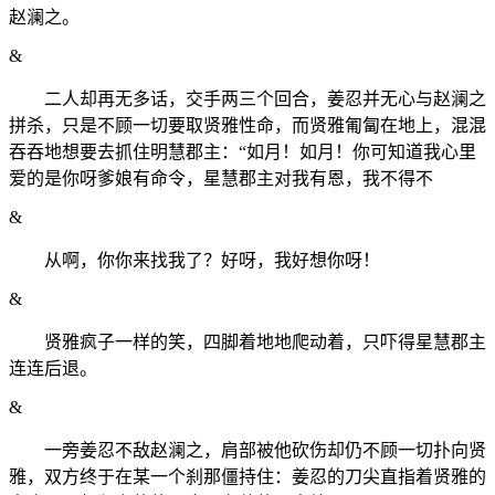
赵澜之。
&
二人却再无多话，交手两三个回合，姜忍并无心与赵澜之
拼杀，只是不顾一切要取贤雅性命，而贤雅匍匐在地上，混混
吞吞地想要去抓住明慧郡主：“如月！如月！你可知道我心里
爱的是你呀爹娘有命令，星慧郡主对我有恩，我不得不
&
从啊，你你来找我了？好呀，我好想你呀！
&
贤雅疯子一样的笑，四脚着地地爬动着，只吓得星慧郡主
连连后退。
&
一旁姜忍不敌赵澜之，肩部被他砍伤却仍不顾一切扑向贤
雅，双方终于在某一个刹那僵持住：姜忍的刀尖直指着贤雅的