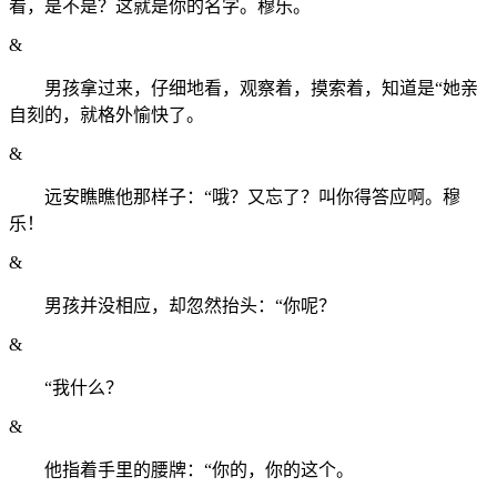
看，是不是？这就是你的名字。穆乐。
&
男孩拿过来，仔细地看，观察着，摸索着，知道是“她亲
自刻的，就格外愉快了。
&
远安瞧瞧他那样子：“哦？又忘了？叫你得答应啊。穆
乐！
&
男孩并没相应，却忽然抬头：“你呢？
&
“我什么？
&
他指着手里的腰牌：“你的，你的这个。