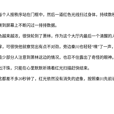
每个人按秩序站在门框中，然后一道红色光线扫过身体，持续数
察到屏幕上不断闪过一排排数据。
色越来越浓，很快轮到了萧林，作为这个大厅内最后一个清醒的
痒，可很快他就察觉出有点不对劲，旁边秦川也轻轻“咦”了一声
极少部分人注意到萧林这边的情况，也忍不住露出了奇怪的眼神
出汗珠，只能在心里默默祈祷着红光扫描赶快结束。
这都差不多20秒钟了，红光依然没有消失的迹象，按照秦川先前