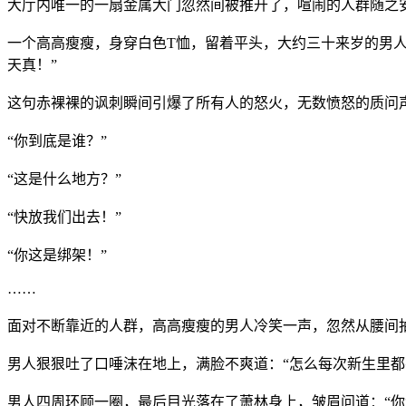
大厅内唯一的一扇金属大门忽然间被推开了，喧闹的人群随之
一个高高瘦瘦，身穿白色T恤，留着平头，大约三十来岁的男
天真！”
这句赤裸裸的讽刺瞬间引爆了所有人的怒火，无数愤怒的质问
“你到底是谁？”
“这是什么地方？”
“快放我们出去！”
“你这是绑架！”
……
面对不断靠近的人群，高高瘦瘦的男人冷笑一声，忽然从腰间抽
男人狠狠吐了口唾沫在地上，满脸不爽道：“怎么每次新生里都
男人四周环顾一圈，最后目光落在了萧林身上，皱眉问道：“你