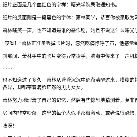
纸片正面是几个血红色的字样：曙光学院录取通知书。
纸片的反面则是一段黑色的字体：萧林同学，恭喜你被录取为
萧林嗤笑一声，也不知道是谁的恶作剧，姑且不说这什么曙光
“哎呦！”萧林正准备丢掉卡片时，忽然吃痛惊呼了声，他感
刹那间，萧林手中的卡片变得异常烫手，脑海中传来了一声机
……
也不知道过了多久，萧林从昏昏沉沉中逐渐清醒过来，模糊的
各异，却都带着满脸茫然的男男女女。
萧林努力地理清了自己的记忆，然后有些惊恐地猜测着，莫非
房间内非常吵杂，这里的每个人似乎都很激动，或者说很恐惧
吱呀！