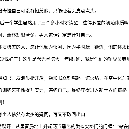
很奇怪自己可没有招惹他，只能硬着头皮点点头。
最后一个学生居然用了三个多小时才清醒，这得多差的初始体质啊
问，萧林却很清楚，男人这话肯定是针对自己。
体质极差的人，这让他颇为郁闷，因为平时疏于锻炼，他的体质
话短说好了！这里是曙光学院大一年级7班，我是你们的辅导员秦
通知书，发泄般撕开后，通知书立刻燃起一道火焰，在空中化为
的训练来不断提升实力，磨练自己，最终获得进入新世界的资格
利！
每个人依然有太多的疑问，可又不敢问出口.
动裂开，从里面腾地上升起两道黑色的类似安检门的门框：“站