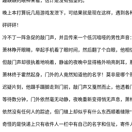
趣缺缺的眼神来看，估计是没有指望的。
晚上本打算玩几局游戏发泄下，可结果就是现在这样，遇到各
砰砰砰！
冷不丁一阵急促的敲门声，并且传来一个低沉喑哑的男性声音：
萧林睁开眼睛，举起手机看了眼时间，然后翻了个白眼，他相
但敲门声却很执着地响着，静谧的夜晚中显得格外响亮刺耳，那
萧林终于霍然起身，门外的人竟然知道他的名字！莫非是哪个
迟疑片刻，他蹑手蹑脚走到门前，敲门声又戛然而止，他透着
等待数分钟，门外依然毫无动静，夜晚重新变得悄无声息，萧
依然没有任何人的踪迹，但门缝上却似乎有什么东西顺着缝隙
奇怪的是快递上只有收件人一栏中有自己的名字和住址，寄件