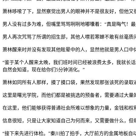
萧林哆嗦了下，显然察觉出男人的眼神并不是很友好，但他又
男人没有过多为难，但嘴里骂骂咧咧地嘟囔着：“真是晦气！
男人再次咒骂了所谓的招生部，其他人噤若寒蝉不敢有丝毫质
萧林醒来时并没有发现其他眩晕中的人，显然他就是男人口中
“鉴于某个人醒来太晚，我们班时间已经被浪费太多，我就长
自然会知道，现在给你们5分钟消化。”
萧林如同所有人那样，摸了摸口袋，果然发现那张该死的录取
这里是曙光学院，而他们都是被挑选的预备者，需要通过大量
在这里，他们能够获得普通社会所难以想象的力量，金钱和权
信息很短，只是让大家知道自己为何而来，又需要做什么，但
“接下来先进行体检。”秦川拍了拍手，大厅前方的金属地板自