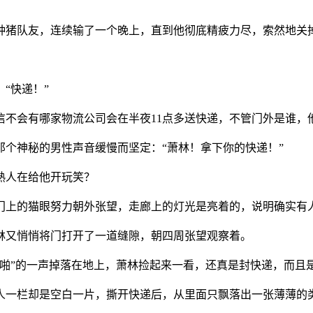
种猪队友，连续输了一个晚上，直到他彻底精疲力尽，索然地关
“快递！”
信不会有哪家物流公司会在半夜11点多送快递，不管门外是谁，
个神秘的男性声音缓慢而坚定：“萧林！拿下你的快递！”
熟人在给他开玩笑？
门上的猫眼努力朝外张望，走廊上的灯光是亮着的，说明确实有
林又悄悄将门打开了一道缝隙，朝四周张望观察着。
“啪”的一声掉落在地上，萧林捡起来一看，还真是封快递，而且
人一栏却是空白一片，撕开快递后，从里面只飘落出一张薄薄的