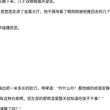
安静下来，几十双眼睛循声望去。
人晃悠悠走进了金属大厅，他不屑地看了眼刚刚被他推回去的几个
声接踵而至。
出把一米多长的砍刀，咆哮道：“吵什么吵！都他娘的给我安静
有这种白痴啊，招生部的那帮混蛋整天就知道吃饭不干事！”
清醒了吗？”