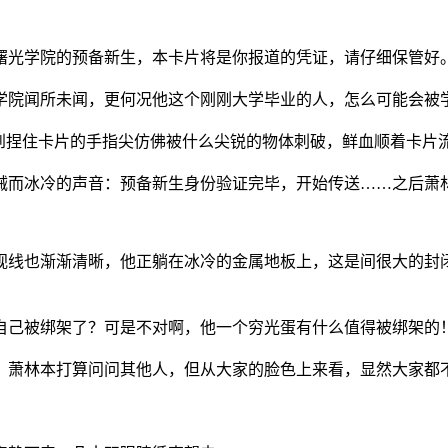
曙光学院的预备新生，本卡片将是你报道的凭证，请仔细保管好
学院闻所未闻，更何况他这个刚刚大学毕业的人，怎么可能会被
觉到捏住卡片的手指尖仿佛被什么尖锐的物体刺破，鲜血顺着卡片
械而冰冷的声音：预备新生身份验证完毕，开始传送……之后萧
视线也渐渐清晰，他正躺在冰冷的金属地板上，这是间很大的封
自己被绑架了？可是不对啊，他一个穷光蛋有什么值得被绑架的
，萧林本打算问问其他人，但从大家的脸色上来看，显然大家都