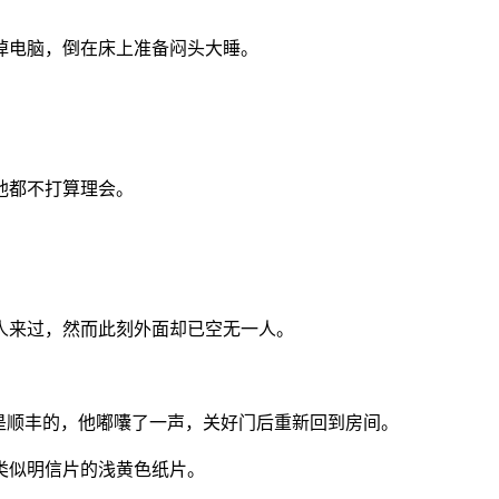
掉电脑，倒在床上准备闷头大睡。
他都不打算理会。
人来过，然而此刻外面却已空无一人。
是顺丰的，他嘟囔了一声，关好门后重新回到房间。
类似明信片的浅黄色纸片。