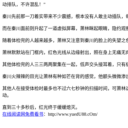
动排队，不许混乱！”
秦川先前那一刀着实带来不少震撼，根本没有人敢主动插队，
而在秦川面前则升起了一道虚拟屏幕，萧林眯起眼睛，隐约观
随着体检完的人越来越多，萧林又注意到秦川的脸上的失望之
萧林默默站在门框内，红色光线从边缘射出，照在身上无痛无
其他体检完的人三三两两聚集在一起，低声交头接耳着，只有
秦川火辣辣的目光让萧林有种如芒在背的感觉，他额头微微渗
其他人在接受体检时最多也不过六七秒钟的扫描时间，可萧林
动。
直到三十多秒后，红光终于缓缓熄灭。
在线阅读网免费看书
：http://www.yuedU88.cOm/