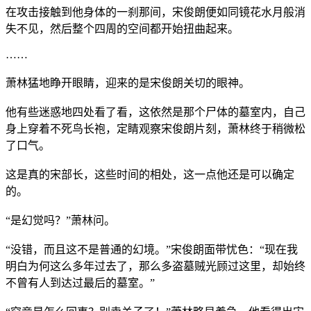
在攻击接触到他身体的一刹那间，宋俊朗便如同镜花水月般消
失不见，然后整个四周的空间都开始扭曲起来。
……
萧林猛地睁开眼睛，迎来的是宋俊朗关切的眼神。
他有些迷惑地四处看了看，这依然是那个尸体的墓室内，自己
身上穿着不死鸟长袍，定睛观察宋俊朗片刻，萧林终于稍微松
了口气。
这是真的宋部长，这些时间的相处，这一点他还是可以确定
的。
“是幻觉吗？”萧林问。
“没错，而且这不是普通的幻境。”宋俊朗面带忧色：“现在我
明白为何这么多年过去了，那么多盗墓贼光顾过这里，却始终
不曾有人到达过最后的墓室。”