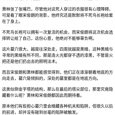
萧林张了张嘴巴，尽管他对这死人穿过的衣服很有心理障碍，
可是看了眼宋俊朗的背影，他终究还是默默将不死鸟长袍给套
在了身上。
不死鸟长袍可以拥有一次复活的机会，而宋俊朗将这次机会选
择转让给了自己，这份心意，他绝对不能够辜负啊。
这片墓穴很大，越是往深处走，四周就越是黑暗，这种黑暗与
寻常的黑暗有所不同，那是连火光都穿不透的漆黑，不管是火
把还是他们扔出去的照明法术。
而且宋俊朗和萧林都能感觉得到，他们正在逐渐朝着地底的方
向走去，墓穴是倾斜的，深处的墓室都是在地底方向。
这类似倒金字塔的结构，那么在最后的塔尖部位，那里究竟隐
藏着什么呢？萧林和宋俊朗都因此而期待着。
原本他们有些担心墓穴里会暗藏各种机关和陷阱，但很久以后
的前进，却并没有碰到丝毫的陷阱被触发。