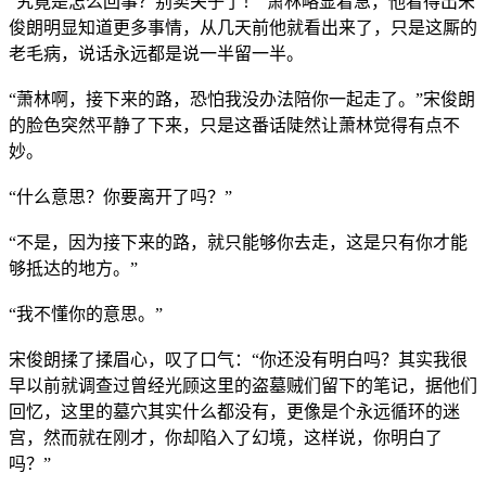
“究竟是怎么回事？别卖关子了！”萧林略显着急，他看得出宋
俊朗明显知道更多事情，从几天前他就看出来了，只是这厮的
老毛病，说话永远都是说一半留一半。
“萧林啊，接下来的路，恐怕我没办法陪你一起走了。”宋俊朗
的脸色突然平静了下来，只是这番话陡然让萧林觉得有点不
妙。
“什么意思？你要离开了吗？”
“不是，因为接下来的路，就只能够你去走，这是只有你才能
够抵达的地方。”
“我不懂你的意思。”
宋俊朗揉了揉眉心，叹了口气：“你还没有明白吗？其实我很
早以前就调查过曾经光顾这里的盗墓贼们留下的笔记，据他们
回忆，这里的墓穴其实什么都没有，更像是个永远循环的迷
宫，然而就在刚才，你却陷入了幻境，这样说，你明白了
吗？”