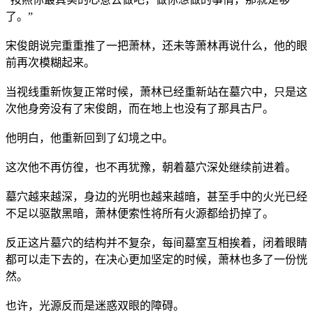
了。”
宋俊朗说完重重推了一把萧林，还未等萧林再说什么，他的眼
前再次模糊起来。
当视线重新恢复正常时候，萧林已经重新站在墓穴中，只是这
次他身旁没有了宋俊朗，而在地上也没有了那具古尸。
他明白，他重新回到了幻境之中。
这次他不再仿徨，也不再犹豫，朝着墓穴深处继续前进着。
墓穴越来越深，身边的光明也越来越暗，甚至手中的火光已经
不足以驱散黑暗，萧林便索性将所有火源都给扔掉了。
反正这片墓穴的结构并不复杂，每间墓室互相挨着，闭着眼睛
都可以走下去的，在决心更加坚定的时候，萧林也多了一份恍
然。
也许，光源反而是迷惑双眼的障碍。