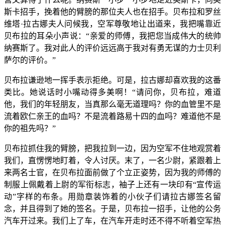
斯卡招手，挽着他的臂膀的那位夫人也在招手。贝布拉和罗丝
维塔·拉古娜夫人问候我，空军尊敬地让出道来，我把嘴靠近
贝布拉的耳朵小声说：“亲爱的师傅，我把您当成伟大的统帅
纳赛斯了。我对此人的评价远远高于我对有勇无谋的力士贝利
萨尔的评价。”
贝布拉谦逊地一挥手表示拒绝。可是，拉古娜却喜欢我的这番
类比。她说话时小嘴动得多美啊！“请问你，贝布拉，难道
他，我们的年轻朋友，当真那么毫无道理吗？你的血管里不是
流着欧仁亲王的血吗？不是流着路易十四的血吗？难道他不是
你的祖先吗？”
贝布拉抓住我的臂膀，把我拉到一边，因为空军不住地观赏着
我们，直愣愣地盯着，令人讨厌。末了，一名少尉，紧跟着上
来两名士官，在贝布拉面前做了个立正姿势，因为我的师傅的
制服上佩戴着上尉的军衔标志，袖子上还有一块印有“宣传运
动”字样的布条。用勋章装饰着的小伙子们请拉古娜签名留
念，并且得到了她的签名。于是，贝布拉一招手，让他的公务
汽车开过来。我们上了车，在汽车开走时还不得不听着空军热