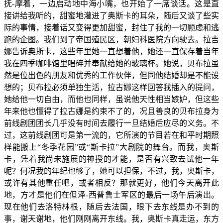
抚-摩着，一边启动地中海小嘴，也开始了一席谈话。这是直
接讲给我听的，甜蜜地灌进了奥斯卡的耳朵，随后又谈了些实
际的事情，接着话又变得更加甜蜜，封住了我的一切顾虑和逃
跑的企图。我们到了帝国殖民区，朝妇科医院方向驶去。拉吉
娜告诉奥斯卡，这些年里她一直想着他，她还一直保存着当年
我在四季咖啡馆里唱碎并奉献给她的玻璃杯。她说，贝布拉虽
然是位出色的朋友和优秀的工作伙伴，但同他结婚却是不能设
想的；贝布拉必须单独生活，拉古娜这样回答我插入的提问，
她给他一切自由，而他也同样，虽说他天性相当嫉妒，但这些
年来他也懂得了拉古娜是约束不了的，况且善良的贝布拉身为
前线剧团团长几乎没有时间去履行一旦结婚后应尽的义务。不
过，这前线剧团可是第一流的，它所演的节目若在和平时期照
样能搬上“冬季花园”或“斯卡拉”大剧院的舞台。而我，奥斯
卡，凭着我尚未施展的神授的才能，是否有兴致去试他一年
呢？何况我的年纪也够了，她可以担保，不过，我，奥斯卡，
或许有其他重任吧，或者相反？那就更好，他们今天离开此
地，方才是他们在但泽-西普鲁士军区的最后一场午后演出。
现在他们去洛特林根，随后去法国，眼下去东线是办不到的
事，谢天谢地，他们刚刚离开东线。我，奥斯卡真走运，东方