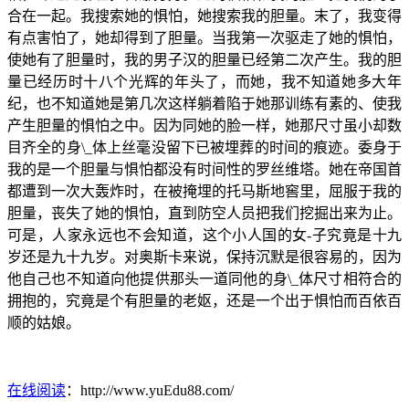
合在一起。我搜索她的惧怕，她搜索我的胆量。末了，我变得
有点害怕了，她却得到了胆量。当我第一次驱走了她的惧怕，
使她有了胆量时，我的男子汉的胆量已经第二次产生。我的胆
量已经历时十八个光辉的年头了，而她，我不知道她多大年
纪，也不知道她是第几次这样躺着陷于她那训练有素的、使我
产生胆量的惧怕之中。因为同她的脸一样，她那尺寸虽小却数
目齐全的身\_体上丝毫没留下已被埋葬的时间的痕迹。委身于
我的是一个胆量与惧怕都没有时间性的罗丝维塔。她在帝国首
都遭到一次大轰炸时，在被掩埋的托马斯地窖里，屈服于我的
胆量，丧失了她的惧怕，直到防空人员把我们挖掘出来为止。
可是，人家永远也不会知道，这个小人国的女-子究竟是十九
岁还是九十九岁。对奥斯卡来说，保持沉默是很容易的，因为
他自己也不知道向他提供那头一道同他的身\_体尺寸相符合的
拥抱的，究竟是个有胆量的老妪，还是一个出于惧怕而百依百
顺的姑娘。
在线阅读
：http://www.yuEdu88.com/