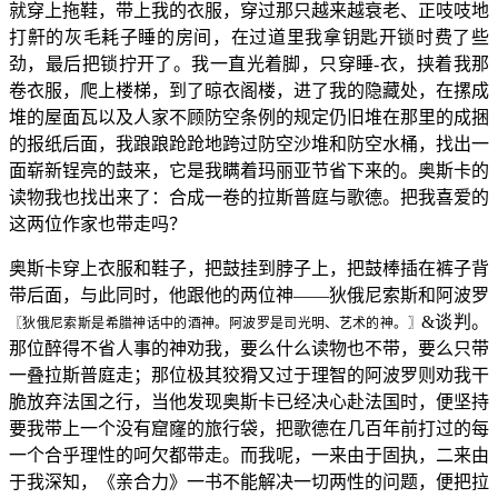
就穿上拖鞋，带上我的衣服，穿过那只越来越衰老、正吱吱地
打鼾的灰毛耗子睡的房间，在过道里我拿钥匙开锁时费了些
劲，最后把锁拧开了。我一直光着脚，只穿睡-衣，挟着我那
卷衣服，爬上楼梯，到了晾衣阁楼，进了我的隐藏处，在摞成
堆的屋面瓦以及人家不顾防空条例的规定仍旧堆在那里的成捆
的报纸后面，我踉踉跄跄地跨过防空沙堆和防空水桶，找出一
面崭新锃亮的鼓来，它是我瞒着玛丽亚节省下来的。奥斯卡的
读物我也找出来了：合成一卷的拉斯普庭与歌德。把我喜爱的
这两位作家也带走吗？
奥斯卡穿上衣服和鞋子，把鼓挂到脖子上，把鼓棒插在裤子背
带后面，与此同时，他跟他的两位神——狄俄尼索斯和阿波罗
&谈判。
〖狄俄尼索斯是希腊神话中的酒神。阿波罗是司光明、艺术的神。〗
那位醉得不省人事的神劝我，要么什么读物也不带，要么只带
一叠拉斯普庭走；那位极其狡猾又过于理智的阿波罗则劝我干
脆放弃法国之行，当他发现奥斯卡已经决心赴法国时，便坚持
要我带上一个没有窟窿的旅行袋，把歌德在几百年前打过的每
一个合乎理性的呵欠都带走。而我呢，一来由于固执，二来由
于我深知，《亲合力》一书不能解决一切两性的问题，便把拉