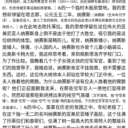
〖托特组织，由工程师弗里茨·托特（1891～1942，后任纳粹军备部长）领导的组
&的一个临时木板房营地。我的思
织，负责修建军事设施如西壁等。〗
想却停留在塔吉那，公元五五二年，纳赛斯
〖纳赛斯（生卒年代不
详），亚美尼亚人，查士丁尼的统帅。在意大利先后击溃以托蒂拉和泰耶为王的东
&在此地击败托蒂拉。我的思想停留在这位伟大的亚
哥特人。〗
美尼亚人纳赛斯身上倒不是由于他打了大胜仗，吸引我的是这
位统帅的体型。纳赛斯是畸形儿，驼背，纳赛斯矮小，纳赛斯
是矮人、侏儒、小人国的人。纳赛斯也许是个儿童小脑袋瓜，
比奥斯卡稍大些，我这样思考着，来到佩斯塔洛齐学校门口，
为了作比较。我瞧着几个个子长得太快的空军军官，看到了他
们的勋章带子，我暗自说，纳赛斯肯定不挂勋章，他不需要这
东西。这时，这位伟大统帅本人却站在学校大门正中央，一位
夫人挽着他的臂膀。为什么纳赛斯不该有位夫人挽着他的臂膀
呢？他们正迎面朝我走来，在那些空军巨人一旁他们显得渺
小，然而却是那些新烘烤出来的纯空气英雄
〖文字游戏，指“空军英
雄”。德语“空军”一词由“空气”与“武器”两同复合而成。下文称空军军官为空军，也
&的中心，笼罩在历史的氛围之中，年纪老极了；
含谐谑义。〗
在这个独一无二的名叫纳赛斯的亚美尼亚矮子面前，这个住满
了托蒂拉们和泰耶们、住满了树一般高大的东哥特人的整座兵
营又算得了什么呢。纳赛斯一小步一小步地走近奥斯卡，向奥