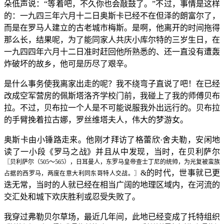
朵低声说：“等着吧，不久你也会敲鼓了。”不过，事情是这样
的：一九四三年六月十二日奥斯卡已经不在但泽的朗富尔了，
而是在罗马人建立的古老城市梅斯。是啊，他离开的时间拖得
那么长，结果呢，为了能同家人共庆小库尔特的三岁生日，在
一九四四年六月十二日准时赶回他所熟悉的、还一直没有遭轰
炸破坏的故乡，他可是历尽了艰辛。
是什么事务使我离家出走的呢？我不绕弯子直说了吧！在已经
改成空军营房的佩斯塔洛齐学校门前，我碰上了我的师傅贝布
拉。不过，贝布拉一个人是不可能说服我外出远行的。贝布拉
的手臂挽着拉古娜，罗丝维塔夫人，伟大的梦游女。
奥斯卡由小锤路走来。他刚才拜访了格蕾欣·舍夫勒，安闲地
读了一小段《罗马之战》并且从中发现，当时，在贝利萨尔
〖贝利萨尔（505～565），日耳曼人，东罗马皇帝查士丁尼的统帅，为光复被蛮族
&的时代，世事就已更
占据的西罗马，两度在意大利同东哥特人交战。〗
迭无常，当时的人就已经在相当广阔的地理区域内，在河流的
交汇处和城下欢庆胜利或忍受失败了。
我穿过弗勒贝尔草场，最近几年间，此地已经变成了托特组织