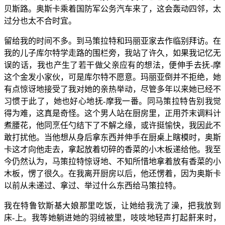
贝斯路。奥斯卡乘着国防军公务汽车来了，这会轰动四邻，太
过分也太不合时宜。
留给我的时间不多。到马策拉特和玛丽亚家去作临别拜访。在
我的儿子库尔特学走路的围栏旁，我站了许久，如果我记忆无
误的话，我也产生了若干做父亲应有的想法，便伸手去抚-摩
这个金发小家伙，可是库尔特不愿意。玛丽亚倒并不拒绝，她
有点惊讶地接受了我对她的亲热举动，尽管多年以来她已经不
习惯于此了，她也好心地抚-摩我一番。同马策拉特告别我觉
得为难，这真是奇怪。这个男人站在厨房里，正用芥末调料计
煮腰花，他同烹任勺结下了不解之缘，或许挺愉快，我因此不
敢打扰他。当他想从身后拿东西并伸手在厨桌上瞎模时，奥斯
卡这才向他走去，拿起放着切碎的香菜的小木板递给他。我至
今仍然认为，马策拉特惊讶地、不知所惜地拿着放有香菜的小
木板，愣了很久。在我离开厨房以后，他还愣着，因为奥斯卡
以前从未递过、拿过、举过什么东西给马策拉特。
我在特鲁钦斯基大娘那里吃饭，让她给我洗了澡，把我放到
床-上。我等她躺进她的羽绒被里，吱吱地轻声打起鼾来时，