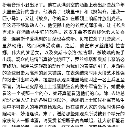
扮着音乐小丑出场了。他在从满到空的酒瓶上奏出那些战争年
头里最流行的曲子。他演奏了《埃里卡》和《妈妈齐，送我一
匹小马》，又让《故乡，你的星》在瓶颈上响起并放出光芒。
但这还不够激动人心，他便搬出他的老牌光辉乐曲，让《老虎
吉米》在酒瓶丛中狂吼怒叫。这支乐曲不仅前线休假人员喜
爱，连奥斯卡爱挑剔的耳朵也喜欢听。贝布拉演了几套魔术，
虽然幼稚，然而照样受欢迎。之后，他宣布罗丝维塔·拉吉
娜，伟大的梦游女，以及奥斯卡奈洛·拉古娜，杀玻璃的鼓手
出场。观众的热情当真被他烧旺了，罗丝维塔和奥斯卡奈洛必
定成功。我用急速轻敲的动作作为我们的表演的引子，用渐强
的急速敲击为高潮的到来铺路，在表演结束时用大段艺术性强
的敲击引出喝彩声。拉吉娜从观众堆里随便叫出一名士兵甚至
军官，请年老皮厚的上士或腼腆狂妄的候补军官坐下，她便来
看这一个或那一个的心，她还真能看透他们的心。除--去她总
能说对军人证上的各种日期以外，她还把上士和候补军官私生
活中不可告人的事透露给观众。她在披露人家的隐私时讲得委
婉动听，妙语连珠，末了，送给那些如观众所说被剥个精光的
家伙每人一瓶啤酒，请受赏者把瓶子高高举起，让大家都能看