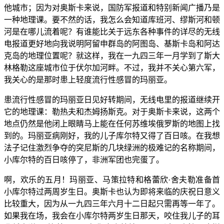
他城市；因为对奥斯卡来说，国防军报道和特别新闻广播乃是
一种地理课。要不然的话，我怎么会知道库班河、缪斯河和顿
河是在哪儿流着呢？有谁能比关于远东各种事件的详尽的无线
电报道更好地向我说明阿留申群岛的阿图岛、基斯卡岛和阿达
克岛的地理位置呢？就这样，我在一九四三年一月学到了斯大
林格勒这座城市位于伏尔加河畔。不过，我并不关心第六军，
我关心的是那时患上轻度流行性感冒的玛丽亚。
患流行性感冒的玛丽亚日见好转期间，无线电里的报道继续开
它的地理课：勒热夫和杰姆扬斯克。对于奥斯卡来说，这两个
地点仍然是他闭上眼睛马上能在任何苏维埃俄罗斯的地图上找
到的。玛丽亚病刚好，我的儿子库尔特又得了百日咳。在我想
法子记住激烈争夺的突尼斯的几块绿洲的极难记的名称期间，
小库尔特的百日咳停了，非洲军团也完蛋了。
啊，欢乐的五月！玛丽亚、马策拉特和格蕾欣·舍夫勒准备首
小库尔特过两周岁生日。奥斯卡也认为即将来临的庆祝日意义
比较重大，因为从一九四三年六月十二日起只需再等一年了。
如果我在场，我会在小库尔特两岁生日那天，咬住我儿子的耳