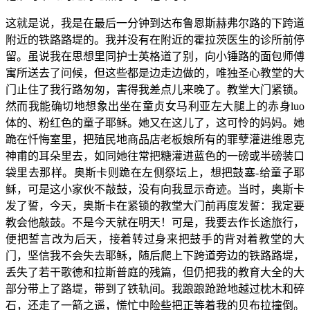
这就是说，我是在最后一分钟到达布鲁恩斯赫弗尔路的下跨道
附近的铁路路堤的。我并没有在附近的霍拉茨医生的诊所前停
留。虽说我在思想里同护士英格道了别，向小锤路的面包师傅
寓所送去了问候，但这些都是边走边做的，唯独圣心教堂的大
门止住了我行路匆匆，害得我差点儿来晚了。教堂大门紧锁。
然而我能确切地想象出坐在童贞女马利亚左大腿上的赤身luo
体的、粉红色的童子耶稣。她又在这儿了，这可怜的妈妈。她
跪在忏悔室里，把殖民地商品店老板娘所有的罪孽灌进维恩克
神甫的耳朵里去，如同她往常把糖灌进蓝色的一磅或半磅装口
袋里去那样。奥斯卡则跪在左侧祭坛上，想把鼓塞-给童子耶
稣，可是这小家伙不敲鼓，没有向我显示奇迹。当时，奥斯卡
发了誓，今天，奥斯卡在紧锁的教堂大门前再度发誓：我定要
教会他敲鼓。不是今天就在明天！可是，我要去作长途旅行，
便把誓言改为后天，接着转过身来把鼓手的背对着教堂的大
门，坚信我不会失去耶稣，随后爬上下跨道旁边的铁路路堤，
丢失了若干歌德和拉斯普庭的残篇，但仍把我的教育大全的大
部分带上了路堤，带到了铁轨间。我踉踉跄跄地越过枕木和碎
石，还走了一箭之遥，慌忙中险些把正等着我的贝布拉撞倒。