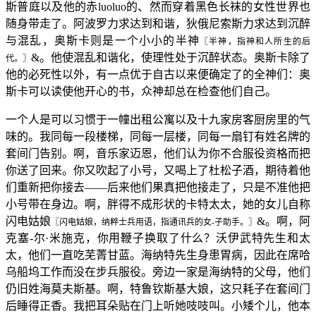
斯普庭以及他的赤luoluo的、然而穿着黑色长袜的女性世界也
随身带走了。阿波罗力求达到和谐，狄俄尼索斯力求达到沉醉
与混乱，奥斯卡则是一个小小的半神
〖半神，指神和人所生的后
&。他使混乱和谐化，使理性处于沉醉状态。奥斯卡除了
代。〗
他的必死性以外，有一点优于自古以来便确定了的全神们：奥
斯卡可以读使他开心的书，众神却总在检查他们自己。
一个人是可以习惯于一幢出租公寓以及十九家房客厨房里的气
味的。我同每一段楼梯，同每一层楼，同每一扇钉有姓名牌的
套间门告别。啊，音乐家迈恩，他们认为你不合服役资格而把
你送了回来。你又吹起了小号，又喝上了杜松子酒，期待着他
们重新把你接去——后来他们果真把他接走了，只是不准他把
小号带在身边。啊，胖得不成形状的卡特太太，她的女儿自称
闪电姑娘
&。啊，阿
〖闪电姑娘，纳粹士兵用语，指通讯兵的女-子助手。〗
克塞-尔·米施克，你用鞭子换取了什么？沃伊武特先生和太
太，他们一直吃芜菁甘蓝。海纳特先生身患胃病，因此在席哈
乌船坞工作而没在步兵服役。旁边一家是海纳特的父母，他们
仍旧姓海莫夫斯基。啊，特鲁钦斯基大娘，这只耗子在套间门
后睡得正香。我把耳朵贴在门上听她吱吱叫。小矮个儿，他本