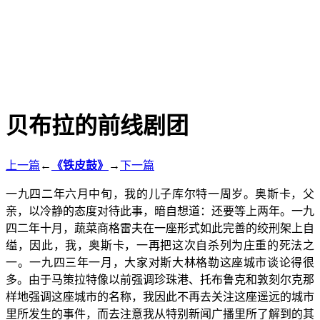
贝布拉的前线剧团
上一篇
←
《铁皮鼓》
→
下一篇
一九四二年六月中旬，我的儿子库尔特一周岁。奥斯卡，父
亲，以冷静的态度对待此事，暗自想道：还要等上两年。一九
四二年十月，蔬菜商格雷夫在一座形式如此完善的绞刑架上自
缢，因此，我，奥斯卡，一再把这次自杀列为庄重的死法之
一。一九四三年一月，大家对斯大林格勒这座城市谈论得很
多。由于马策拉特像以前强调珍珠港、托布鲁克和敦刻尔克那
样地强调这座城市的名称，我因此不再去关注这座遥远的城市
里所发生的事件，而去注意我从特别新闻广播里所了解到的其