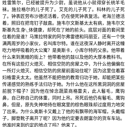
姓雷策尔，已经被提升为少尉，虽说他从小就得穿长统羊毛
袜。施拉格尔的儿子死了。艾克的儿子死了。科林的儿子死
了。钟表匠劳布沙德还活着，仍在使死钟表复活。老海兰德活
着，照旧在把弯钉子敲直。施韦尔文斯基太太有病，施韦尔文
斯基先生身\_体健康，却死在了她的前头。底层对面的套间里
住着的是谁？马策拉特家的阿尔弗雷德和玛丽亚，还有一个快
满两周岁的小家伙，名叫库尔特。谁在这夜深人静时离开这幢
吃力地呼吸着的大公寓？是奥斯卡，小库尔特的父亲。他带着
什么来到黑暗的街上？他带着他的鼓以及他的大厚本教科书。
在所有这些灯火熄灭、相信空防的房屋之中，为什么他偏偏在
一所灯火熄灭、相信空防的房屋前面站住呢？因为这里住着寡
妇格雷夫太太。他虽然不能把他的教育归功于她，却能把某些
传递感觉的熟练手法归功于她。为什么他在这所黑洞洞的房屋
前脱下帽子？因为他在悼念蔬菜商格雷夫，此人鬈毛，鹰钩
鼻，自己称自己的体重，同时上吊。吊死后他仍有鬈毛、鹰钩
鼻，但是，原先失神地待在眼窝里的棕色眼珠却过度用力地突
了出来。为什么奥斯卡又戴上了他的有飘带的海军帽，头戴帽
子，脚登靴子离开了呢？因为他约定要去朗富尔的货车车站。
他准时来到约定的地点了吗？他来了。