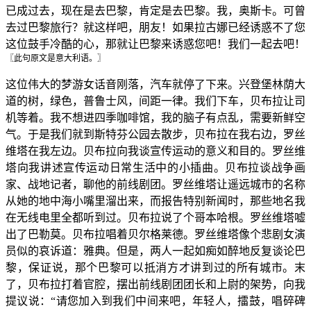
已成过去，现在是去巴黎，肯定是去巴黎。我，奥斯卡。可曾
去过巴黎旅行？就这样吧，朋友！如果拉古娜已经诱惑不了您
这位鼓手冷酷的心，那就让巴黎来诱惑您吧！我们一起去吧！
〖此句原文是意大利语。〗
这位伟大的梦游女话音刚落，汽车就停了下来。兴登堡林荫大
道的树，绿色，普鲁士风，间距一律。我们下车，贝布拉让司
机等着。我不想进四季咖啡馆，我的脑子有点乱，需要新鲜空
气。于是我们就到斯特芬公园去散步，贝布拉在我右边，罗丝
维塔在我左边。贝布拉向我谈宣传运动的意义和目的。罗丝维
塔向我讲述宣传运动日常生活中的小插曲。贝布拉谈战争画
家、战地记者，聊他的前线剧团。罗丝维塔让遥远城市的名称
从她的地中海小嘴里溜出来，而报告特别新闻时，那些地名我
在无线电里全都听到过。贝布拉说了个哥本哈根。罗丝维塔嘘
出了巴勒莫。贝布拉唱着贝尔格莱德。罗丝维塔像个悲剧女演
员似的哀诉道：雅典。但是，两人一起如痴如醉地反复谈论巴
黎，保证说，那个巴黎可以抵消方才讲到过的所有城市。末
了，贝布拉打着官腔，摆出前线剧团团长和上尉的架势，向我
提议说：“请您加入到我们中间来吧，年轻人，擂鼓，唱碎碑