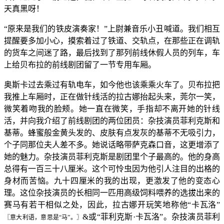
天真黑呀！
“原来是我们的铁皮演奏家！”上尉兼音乐小丑喊道。我们相互
提醒要多加小心，摸索着过了铁道、交轨点，在那些正在调轨
的货车之间迷了路，最后找到了那列前线休假人员的列车，车
上给贝布拉的前线剧团留了一节专用车厢。
奥斯卡过去乘过有轨电车，如今他也该乘乘火车了。贝布拉把
我推上车厢时，正在做针线活的拉古娜抬起头来，莞尔一笑，
微笑着吻我的脸颊。她一直在微笑，手指却不离开她的针线
活，并向我介绍了前线剧团的两位团员：杂技演员菲利克斯和
基蒂。蜂蜜般金黄头发的、皮肤有点发灰的基蒂不无吸引力，
个子同那位夫人差不多。她说话略带萨克森口音，这更增添了
她的魅力。杂技演员菲利克斯是剧团里个子最高的。他的身高
总得有一百三十八厘米。这个可怜虫因为他引人注目的出格的
身材而苦恼。九十四厘米的我的出现，更激发了他的变态心
理。这位杂技演员的长相同一匹用高级饲料喂养的选拔出来的
赛马有若干相似之处，因此，拉古娜开玩笑地称他“卡瓦洛”
&或“菲利克斯·卡瓦洛”。杂技演员菲利
〖意大利语，意思是“马”。〗