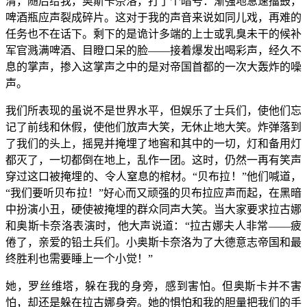
清，随后给我，奥斯卡奈洛，打了个暗号：渐强地急速擂鼓，
啤酒瓶应声裂成碎片。这对于我的声音来说如同儿戏，再难的
任务也不在话下。剩下的是诡计多端的上士或乳臭未干的候补
军官溅满啤酒、目瞪口呆的脸——接着爆发出喝彩声，经久不
息的掌声，掺入这掌声之中的是对帝国首都的一次大轰炸的噪
声。
我们所表现的虽说不是世界水平，但娱乐了士兵们，使他们忘
记了前线和休假，使他们放声大笑，无休止地大笑。炸弹落到
了我们的头上，摇晃并掩埋了地窖和其中的一切，灯和备用灯
都灭了，一切都倒在地上，乱作一团。这时，仍然一再有笑声
穿过这口被掩埋的、令人窒息的棺材。“贝布拉！”他们喊道，
“我们要听贝布拉！”好心而又顽强的贝布拉应声而起，在黑暗
中扮演小丑，硬使被掩埋的群众同声大笑。当大家要求拉古娜
和奥斯卡奈洛表演时，他大声说道：“拉古娜夫人非常——疲
倦了，亲爱的铅土兵们。小奥斯卡奈洛为了大德意志帝国和最
终胜利也需要睡上一个小觉！”
她，罗丝维塔，躲在我的身旁，感到害怕。但奥斯卡并不害
怕，却还是躲在拉古娜身旁。她的惧怕和我的胆量把我们的手