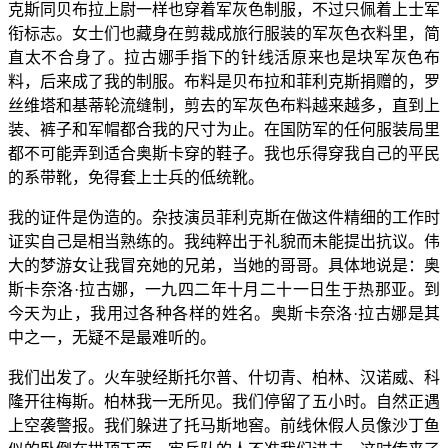
克斯同贝布拉上尉一样也穿着军灰色制服，不过只佩着上士军
衔标志。女士们也藏身在剪裁成旅行服装的军灰色衣料里，简
直太不合身了。拉古娜手指下的针线活原来也是块军灰色布
料，后来成了我的制服。布料是贝布拉和菲利克斯捐赠的，罗
丝维塔和基蒂轮流缝制，剪去的军灰色布料越来越多，直到上
装、裤子和军帽都合我的尺寸为止。在国防军的任何服装局里
都不可能弄到适合奥斯卡穿的鞋子。我也乐得穿我自己的平民
的系带靴，免得套上士兵的低统靴。
我的证件是伪造的。杂技演员菲利克斯在做这件精细的工作时
证实自己是相当熟练的。我纯粹出于礼貌而未能提出抗议。伟
大的梦游女让我冒充她的兄弟，当她的哥哥。具体地说是：奥
斯卡奈洛·拉古娜，一九四二年十月二十一日生于热那亚。到
今天为止，我用过各种各样的姓名。奥斯卡奈洛·拉古娜是其
中之一，无疑不是最难听的。
我们出发了。火车驶经斯托尔普、什切青、柏林、汉诺威、科
隆开往梅斯。柏林我一无所见。我们停留了五小时。自然正遇
上空袭警报。我们躲进了托马斯地窖。前线休假人员像沙丁鱼