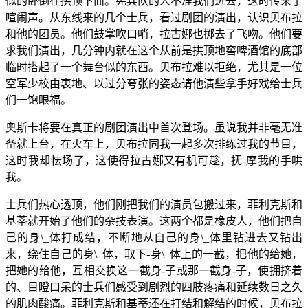
似的卧倒在拱顶下面。宪兵队的人不准我们进去，这时传来了
喧闹声。从东线来的几个士兵，看过剧团的演出，认识贝布拉
和他的团员。他们鼓掌吹口哨，拉古娜也掷去了飞吻。他们要
求我们演出，几分钟内就在这个从前是拱顶地窖啤酒馆的底部
临时搭起了一个舞台似的东西。贝布拉难以拒绝，尤其是一位
空军少校由衷地、以过分夸张的姿态请他演些拿手好戏给士兵
们一饱眼福。
奥斯卡将要在真正的剧团演出中首次登场。虽说我并非毫无准
备就上台，在火车上，贝布拉同我一起多次排练过我的节目，
这时我却怯场了，这使得拉古娜又有机可趁，抚-摩我的手哄
我。
士兵们热心透顶，他们刚把我们的演员包搬过来，菲利克斯和
基蒂就开始了他们的杂技表演。这两个都是橡皮人，他们把自
己的身\_体打成结，不断地从自己的身\_体里钻进去又钻出
来，绕住自己的身\_体，取下-身\_体上的一截，把他的给她，
把她的给他，互相交换这一截身-子或那一截身-子，使拥挤着
的、目瞪口呆的士兵们感受到剧烈的四肢疼痛和延续数日之久
的肌肉酸痛。菲利克斯和基蒂还在打结和解结的时候，贝布拉