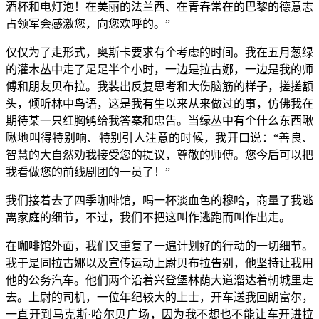
酒杯和电灯泡！在美丽的法兰西、在青春常在的巴黎的德意志
占领军会感激您，向您欢呼的。”
仅仅为了走形式，奥斯卡要求有个考虑的时间。我在五月葱绿
的灌木丛中走了足足半个小时，一边是拉古娜，一边是我的师
傅和朋友贝布拉。我装出反复思考和大伤脑筋的样子，搓搓额
头，倾听林中鸟语，这是我有生以来从来做过的事，仿佛我在
期待某一只红胸鸲给我答案和忠告。当绿丛中有个什么东西啾
啾地叫得特别响、特别引人注意的时候，我开口说：“善良、
智慧的大自然劝我接受您的提议，尊敬的师傅。您今后可以把
我看做您的前线剧团的一员了！”
我们接着去了四季咖啡馆，喝一杯淡血色的穆哈，商量了我逃
离家庭的细节，不过，我们不把这叫作逃跑而叫作出走。
在咖啡馆外面，我们又重复了一遍计划好的行动的一切细节。
我于是同拉古娜以及宣传运动上尉贝布拉告别，他坚持让我用
他的公务汽车。他们两个沿着兴登堡林荫大道溜达着朝城里走
去。上尉的司机，一位年纪较大的上士，开车送我回朗富尔，
一直开到马克斯·哈尔贝广场，因为我不想也不能让车开进拉