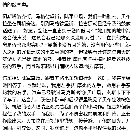
情的鼓掌声。
佩斯塔洛齐街，马格德堡街，陆军草场，我们一路驶去。贝布
拉坐在司机旁边。刚到马格德堡街，拉古娜就已经拿我的鼓做
话题了。“好友，您还一直忠实于您的鼓吗？”她用她的地中海
嗓音低声说，这嗓音我已经那么久没听到过了。“在其他方面
您是否也都忠实呢？”奥斯卡没有回答她，没有用他那些同女-
人之间的冗长乏味的事去劳她的神，但微笑着允许这位伟大的
梦游女先是抚-摩他的鼓，接着抚-摩他有点抽搐地抱着这铁皮
鼓的双手，而且越来越显出南欧人味道地抚-摩着。
汽车拐进陆军草场，跟着五路电车轨道行驶。这时，我甚至给
她回答了，也就是说，我用左手抚-摩她的左手，她用右手亲
热我的右手。汽车已经驶过马克斯·哈尔贝广场，奥斯卡下不
了车了。这当儿，我在小卧车的后视镜里瞧见了贝布拉浅棕色
的、机敏的老人眼睛正观察着我们两个的小动作。拉古娜偏偏
握住了我的双手，而我呢，为了不伤害我的朋友和师傅，正要
挣脱出来。贝布拉在后视镜里微笑，接着避开了他的目光，开
始同司机交谈。这时，罗丝维塔一边热乎乎地捏住我的双手，