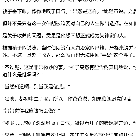
祯子垂下眼，微微地叹了口气。“果然是这样。”她轻声说。之
但并不是只有这一次伯朗被迫要对自己的人生做出选择。在如
是关于收养的问题，意思是他想不想正式成为矢神家的人。
根据祯子的说法，当时伯朗没有入康治家的户籍，严格来说并不
姓。不过一旦办了收养，那么就再也无法用回“手岛”这个姓了
“不过呢，这是非常微妙的事。”祯子突然有些含糊其词地说，
道什么是继承吗？”
“当然知道啊，别当我是傻瓜。”
“是噢，都初中生了呢。所以，你爸爸说，如果伯朗愿意的话，
“妈妈觉得我应该怎么做？”
“我呢……”祯子深深地吸了口气，凝视着儿子的脸娓娓言道，
“兄弟。”他嘴里咀嚼着这个词，不知怎么觉得这个词有点儿假