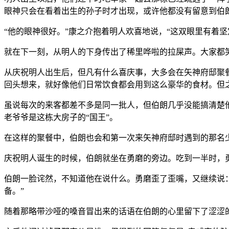
眼神只会在看着出生的孙子时才出现，或许他都没有留意到伯
“他的眼神很好。”康之介抱着明人欢喜地说，“这双眼里有着
就在下一刻，从明人的下身传出了稀里哗啦的拉屎声。大家都笑
从庆祝明人出生后，但凡有什么喜庆事，大多会在矢神府邸聚
回头想来，就好像他们日常饮食都会用到这么豪华的食材。但
虽说每次的来客都差不多是同一批人，但伯朗几乎没能搞清楚
老爷爷是这栋大房子的“国王”。
在这样的聚餐中，伯朗也会和第一次来矢神府邸时遇到的那名
庆祝明人诞生的时候，伯朗就坐在勇磨的旁边。吃到一半时，勇
伯朗一脸诧然，不知道他在说什么。勇磨歪了歪嘴，又继续说
备。”
随着那略带沙哑的嗓音冒出来的话语在伯朗的心里留下了涩涩