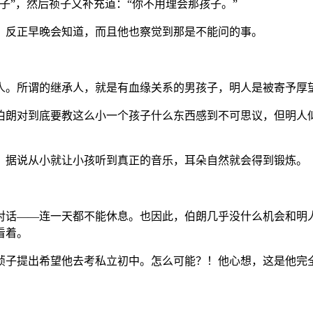
子”，然后祯子又补充道：“你不用理会那孩子。”
，反正早晚会知道，而且他也察觉到那是不能问的事。
。
人。所谓的继承人，就是有血缘关系的男孩子，明人是被寄予厚
伯朗对到底要教这么小一个孩子什么东西感到不可思议，但明人
，据说从小就让小孩听到真正的音乐，耳朵自然就会得到锻炼。
对话——连一天都不能休息。也因此，伯朗几乎没什么机会和明
看着。
祯子提出希望他去考私立初中。怎么可能？！他心想，这是他完