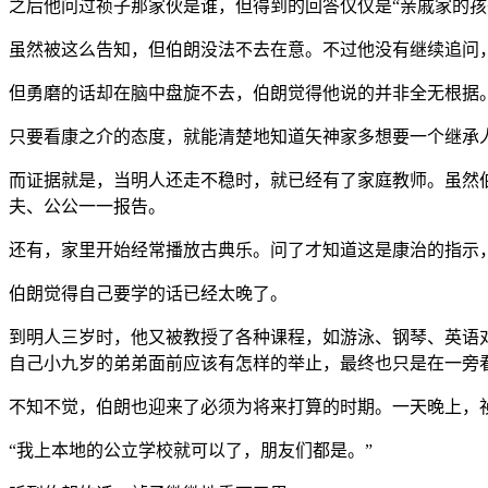
之后他问过祯子那家伙是谁，但得到的回答仅仅是“亲戚家的孩
虽然被这么告知，但伯朗没法不去在意。不过他没有继续追问
但勇磨的话却在脑中盘旋不去，伯朗觉得他说的并非全无根据
只要看康之介的态度，就能清楚地知道矢神家多想要一个继承
而证据就是，当明人还走不稳时，就已经有了家庭教师。虽然
夫、公公一一报告。
还有，家里开始经常播放古典乐。问了才知道这是康治的指示
伯朗觉得自己要学的话已经太晚了。
到明人三岁时，他又被教授了各种课程，如游泳、钢琴、英语
自己小九岁的弟弟面前应该有怎样的举止，最终也只是在一旁
不知不觉，伯朗也迎来了必须为将来打算的时期。一天晚上，
“我上本地的公立学校就可以了，朋友们都是。”