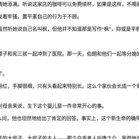
请她添满。听说这家店的咖啡可以免费续杯，如果是这样，不喝
发着牢骚，置平素自己的行为于不顾。
虽然听她说自己名叫枫，但他并不知道那是写作“枫”，抑或是平
顺子和宪三就一起冲到了医院。那一天，伯朗和他们一起等分娩
了。
粉红，手脚很细，只有头看起来特别长。这么个家伙会长成一个
对母亲来说，生下这个婴儿是一件非常开心的事。
这么问，他也坦然地给出了肯定的回答。事实上，这个新生命的确
子的大房子。大房子的主人——那个白发老人叫康之介，虽然他