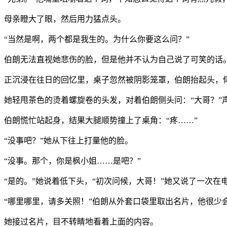
母亲瞪大了眼，然后用力猛点头。
“当然是啊，两个都是我生的。为什么你要这么问？”
伯朗无法直视她悲伤的脸，但是他并不认为自己说了可笑的话
正沉浸在往日的回忆里，桌子忽然被阴影笼罩，伯朗抬起头，
她轻甩茶色的烫着螺旋卷的头发，对着伯朗侧头问：“大哥？”
伯朗慌忙站起身，结果大腿顺势撞上了桌角：“疼……”
“没事吧？”她从下往上打量他的脸。
“没事。那个，你是枫小姐……是吧？”
“是的。”她说着低下头，“初次问候，大哥！”她又说了一次在
“哪里哪里，请多关照！”伯朗从外套口袋里取出名片，他很少
她接过名片，目不转睛地看着上面的内容。