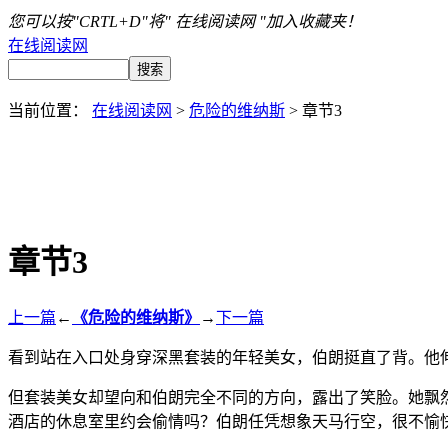
您可以按"CRTL+D"将" 在线阅读网 "加入收藏夹！
在线阅读网
当前位置：
在线阅读网
>
危险的维纳斯
> 章节3
章节3
上一篇
←
《危险的维纳斯》
→
下一篇
看到站在入口处身穿深黑套装的年轻美女，伯朗挺直了背。他伸
但套装美女却望向和伯朗完全不同的方向，露出了笑脸。她飘
酒店的休息室里约会偷情吗？伯朗任凭想象天马行空，很不愉