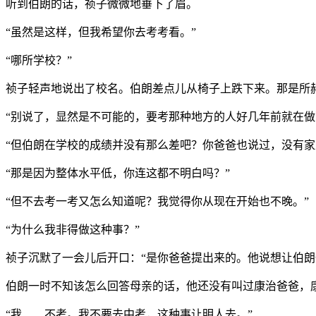
听到伯朗的话，祯子微微地垂下了眉。
“虽然是这样，但我希望你去考考看。”
“哪所学校？”
祯子轻声地说出了校名。伯朗差点儿从椅子上跌下来。那是所
“别说了，显然是不可能的，要考那种地方的人好几年前就在做
“但伯朗在学校的成绩并没有那么差吧？你爸爸也说过，没有家
“那是因为整体水平低，你连这都不明白吗？”
“但不去考一考又怎么知道呢？我觉得你从现在开始也不晚。”
“为什么我非得做这种事？”
祯子沉默了一会儿后开口：“是你爸爸提出来的。他说想让伯
伯朗一时不知该怎么回答母亲的话，他还没有叫过康治爸爸，
“我……不考。我不要去中考，这种事让明人去。”