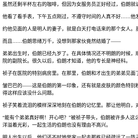
虽然还剩半杯左右的咖啡，但因为女服务员正好经过，伯朗就
他看了看手表，下午五点刚过，不遵守时间的人真不好……他
约他见面的人是明人的妻子，就是白天打电话来的那个女人。
而且……伯朗思绪万千，没想到那家伙竟然结婚了——
弟弟出生时，伯朗已经九岁了。在具体情况还不明朗的时候，
院的副院长。很久以后，伯朗才知道，他的专长是神经科。
祯子在医院的特别病房里。在那里，伯朗和才出生的弟弟见面
皱巴巴的——这是伯朗的第一印象，还有就是皮肤的颜色特别
得这样应该没什么问题。
祯子笑着流泪的模样深深地刻在伯朗的记忆里。那让他明白，
“能有个弟弟真好啊！开心吧？”被祯子带头，伯朗被许多人
洋溢着光彩，一起生活的伯朗也没有理由不高兴。
明人出生以后，他们还不时地举家一起去那栋已经疏远了一阵