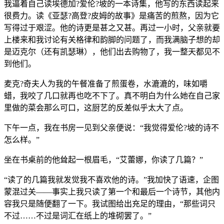
我逼着自己读埃德加?爱伦?坡的一本诗集，他写的东西读起来
很费力。读《亚瑟?高登?皮姆的故事》是痛苦的煎熬，因为它
写得过于艰涩。他的诗更是甚之又甚。再过一小时，父亲就要
上楼来和我讨论有关格律和韵脚的问题了，而我满脑子想的却
是迈克尔（还有凯瑟琳），他们出去购物了，我一整天都见不
到他们。
麦克?奇夫人为我的午餐准备了煎蛋卷，水漉漉的，味如嚼
蜡，我咬了几口就再也吃不下了。真不明白为什么她在自己家
里做的菜会那么可口，这厨艺的反差似乎太大了点。
下午一点，我在书房一见到父亲便说：“我觉得爱伦?坡的诗不
怎么样。”
坐在书桌前的他耸起一根眉毛，“艾蕾娜，你读了几篇？”
“读了的几篇我就发觉我不喜欢他的诗。”我加快了语速，企图
蒙混过关——事实上我只读了第一个和最后一个诗节，其他内
容我只是随便翻了一下。我试图给出充足的理由，“那些词只
不过……不过是词汇在纸上的堆砌罢了。”