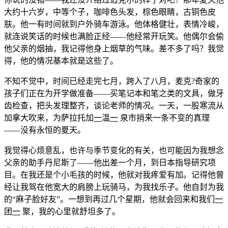
大约十六岁，中等个子，咖啡色头发，棕色眼睛，古铜色皮
肤。他一有时间就到户外骑车游泳。他体格健壮，表情冷峻，
就连说笑话的时候也满脸正经——他经常开玩笑。他偶尔会偷
他父亲的烟抽，我记得他身上烟草的气味。差不多了吗？我觉
得，他的情况基本就是这些了。
不知不觉中，时间已经走完七月，跨入了八月，麦克?奇家的
孩子们正在为开学做准备——买笔记本和笔之类的文具，做牙
齿检查，把头发理整齐，谈论老师的情况。一天，一股寒流从
加拿大吹来，为萨拉托加
一
温
一
泉市捎来一条不变的真理
——没有永恒的夏天。
我觉得心烦意乱，也许与季节变化的有关，也可能因为我想念
父亲的助手丹尼斯了——他出差一个月，到日本指导研究项
目。在我还是个小毛孩的时候，他就对我疼爱有加。记得他曾
经让我驾在他宽大的肩膀上玩骑马，为我找乐子。他自封为我
的“麻子脸好友”。一想到再过几个星期，他就会回来和我们
一
团
一
聚，我的心里就舒坦多了。