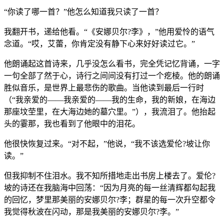
“你读了哪一首？”他怎么知道我只读了一首？
我翻开书，递给他看。“《安娜贝尔?李》，”他用爱怜的语气
念道。“哎，艾蕾，你肯定没有静下心来好好读过它。”
他朗诵起这首诗来，几乎没怎么看书，完全凭记忆背诵，一字
一句全部了然于心，诗行之间间没有打过一个疙棱。他的朗诵
胜似音乐，是世界上最悲伤的歌曲。当他读到最后一行时
（“我亲爱的——我亲爱的——我的生命，我的新娘，在海边
那座坟茔里，在大海边她的墓穴里。”），我流泪了。他抬起
头的霎那，我也看到了他眼中的泪花。
他很快恢复过来。“对不起，”他说，“我不该选爱伦?坡让你
读。”
但我抑制不住泪水。我不知所措地走出书房上楼去了。爱伦?
坡的诗还在我脑海中回荡：“因为月亮的每一丝清辉都勾起我
的回忆，梦里那美丽的安娜贝尔?李；群星的每一次升空都令
我觉得秋波在闪动，那是我美丽的安娜贝尔?李。”