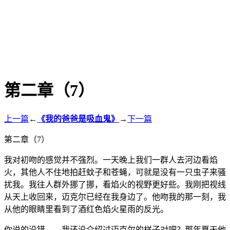
第二章（7）
上一篇
←
《我的爸爸是吸血鬼》
→
下一篇
第二章（7）
我对初吻的感觉并不强烈。一天晚上我们一群人去河边看焰
火，其他人不住地拍赶蚊子和苍蝇，可就是没有一只虫子来骚
扰我。我往人群外挪了挪，看焰火的视野更好些。我刚把视线
从天上收回来，迈克尔已经在我身边了。他吻我的那一刻，我
从他的眼睛里看到了酒红色焰火星雨的反光。
你说的没错——我还没介绍过迈克尔的样子对吧？那年夏天他