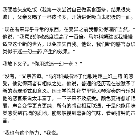
我硬着头皮吃饭（我第一次尝试自己做素食面条，结果很失
败），父亲又喝了一杯皮卡多，开始讲诉吸血鬼积极的一面。
“现在看来异乎寻常的东西，在变异之前我都觉得理所当然，”
他说，“我意识的敏感度提高了一百倍。马尔科姆建议我慢慢
适应这个新的世界，以免丧失自我。他说，我们新的感官意识
类似于迷
一
幻
一
药 产生的效果。”
我放下叉子。“你用过迷
一
幻
一
药 ？”
“没有，”父亲答道。“马尔科姆描述了他服用迷
一
幻
一
药 的感
受，他觉得两者有相似之处。他说，普通的经历现在被赋予了
新的表现形式和意义。国王学院礼拜堂里管风琴演奏的音乐对
他的感官来说太丰富了，一下子来不及接受。颜色变得愈加艳
丽，声音变得更真更纯，所有的感官相互联通，于是他能用味
觉感受到石墙的质地，能够触摸到熏香的气味，看到排钟的声
音。”
“我也有这个能力，”我说。