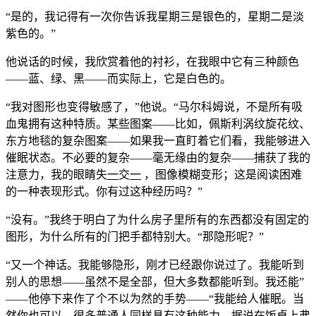
“是的，我记得有一次你告诉我星期三是银色的，星期二是淡
紫色的。”
他说话的时候，我欣赏着他的衬衫，在我眼中它有三种颜色
——蓝、绿、黑——而实际上，它是白色的。
“我对图形也变得敏感了，”他说。“马尔科姆说，不是所有吸
血鬼拥有这种特质。某些图案——比如，佩斯利涡纹旋花纹、
东方地毯的复杂图案——如果我一直盯着它们看，我能够进入
催眠状态。不必要的复杂——毫无缘由的复杂——捕获了我的
注意力，我的眼睛失
一
交
一
，图像模糊变形；这是阅读困难
的一种表现形式。你有过这种经历吗？”
“没有。”我终于明白了为什么房子里所有的东西都没有固定的
图形，为什么所有的门把手都特别大。“那隐形呢？”
“又一个神话。我能够隐形，刚才已经跟你说过了。我能听到
别人的思想——虽然不是全部，但大多数都能听到。我还能”
——他停下来作了个不以为然的手势——“我能给人催眠。当
然你也可以，很多普通人同样具有这种能力。据说在饭桌上弗