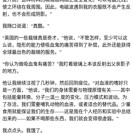
使之环绕在我周围。因此，电磁波遇到我的衣服既不会产生反
射，也不会形成阴影。”
我随口说道：“真酷。”
“英国的一些裁缝真是奇才，”他说，“不管怎样，至少可以这
么说，隐形的能力使吸血鬼的痛苦得到了补偿，此外还能获得
全球最出色的裁缝的服务。”
“你认为做吸血鬼有痛苦？”我盯着玻璃上本该反射出父亲影子
的地方。
他让我继续注视了几秒钟，然后回到座位。“对血液的嗜好只
是一方面，”他说，“我们的身体需要与物理原理有关——其中
包括能量转换、分子
一
温
一
度的变化、压力模式和波动。为
了存活，我们需要哺乳动物的血液，或者适合的替代品。少量
食用就能保证我们的生存——这是我在个人经历和实验中总结
出来的——如果不喝那些东西，我们就会变得很虚弱。”
我点点头。我饿了。