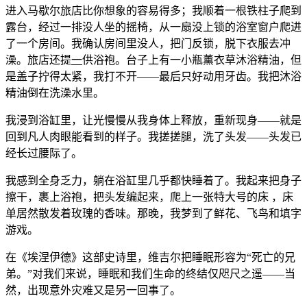
进入马歇尔旅店比你想象的容易得多；我顺着一根铁柱子爬到
露台，经过一排没人坐的摇椅，从一扇没上锁的浴室窗户爬进
了一个房间。我确认房间里没人，把门反锁，脱下衣服去冲
澡。旅店还提
一
供浴袍。台子上有一小瓶薰衣草沐浴精油，但
是盖子拧得太紧，我打不开——最后只好动用牙齿。我把沐浴
精油倒在洗澡水里。
我浸到浴缸里，让光慢慢从我身体上释放，重新现身——就是
回到凡人肉眼能看到的样子。我搓搓腿，洗了头发——头发已
经长过腰际了。
我感到全身乏力，躺在浴缸里几乎都快睡着了。我起来把身子
擦干，裹上浴袍，把头发编起来，爬上一张特大号的床 ，床
单居然散发着玫瑰的香味。那晚，我梦到了鲜花、飞鸟和填字
游戏。
在《埃涅伊德》这部史诗里，维吉尔把睡眠形容为“死亡的兄
弟。”对我们来说，睡眠和我们生命的终结仅咫尺之遥——当
然，出现意外灾难又是另一回事了。