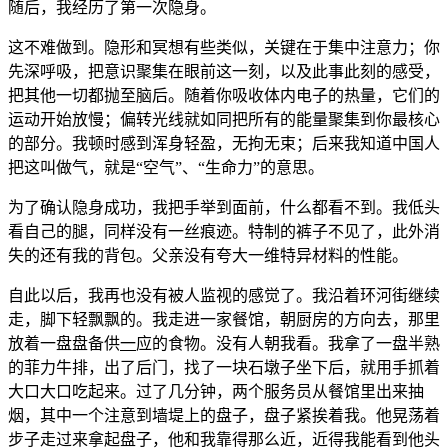
随后，我经历了第一次隐身。
这不难做到。隐形和冥想有些类似，关键在于集中注意力；你
先深呼吸，把意识聚集在眼前这一刻，以及此事此刻的感受，
把其他一切都抛至脑后。随着你吸收体内电子的热量，它们的
运动开始放慢；偏转光线就如同把所有的能量聚集到你最核心
的部分。我顿时感到浑身轻盈，无拘无束；后来我知道中国人
把这叫做气，就是“空气”、“生命力”的意思。
为了确认隐身成功，我把手举到面前，什么都看不到。我低头
看自己的腿，同样没有一丝痕迹。特制的裤子不见了，此外消
失的还有我的背包。父亲没有夸大一维特异材料的性能。
自此以后，我再也没有被人监视的感觉了。我沿着环河街继续
走，脚下轻飘飘的。我走进一家餐馆，朝厨房的方向去，那里
放着一盘盘备供
一
应的食物。没有人朝我看。我拿了一盘半熟
的菲力牛排，出了后门，找了一块石墩子坐下后，就用手抓着
大口大口吃起来。过了几分钟，两个服务员从餐馆里出来抽
烟，其中一个注意到墙堤上的盘子，盘子紧挨着我。他晃荡着
步子走过来拿起盘子，他和我靠得那么近，近得我能看到他头