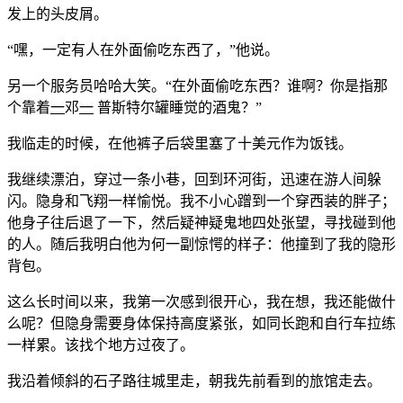
发上的头皮屑。
“嘿，一定有人在外面偷吃东西了，”他说。
另一个服务员哈哈大笑。“在外面偷吃东西？谁啊？你是指那
个靠着
一
邓
一
普斯特尔罐睡觉的酒鬼？”
我临走的时候，在他裤子后袋里塞了十美元作为饭钱。
我继续漂泊，穿过一条小巷，回到环河街，迅速在游人间躲
闪。隐身和飞翔一样愉悦。我不小心蹭到一个穿西装的胖子；
他身子往后退了一下，然后疑神疑鬼地四处张望，寻找碰到他
的人。随后我明白他为何一副惊愕的样子：他撞到了我的隐形
背包。
这么长时间以来，我第一次感到很开心，我在想，我还能做什
么呢？但隐身需要身体保持高度紧张，如同长跑和自行车拉练
一样累。该找个地方过夜了。
我沿着倾斜的石子路往城里走，朝我先前看到的旅馆走去。