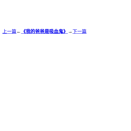
上一篇
←
《我的爸爸是吸血鬼》
→
下一篇