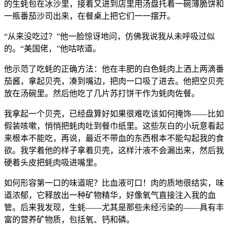
的生蚝包在冰沙里，接着又进到店里用汤盘托着一碗薄脆饼和
一瓶番茄沙司出来，在餐桌上把它们一一摆开。
“从来没吃过？”他一脸惊讶地问，仿佛我说我从未呼吸过似
的。“美国佬，”他咕哝道。
他示范了吃蚝的正确方法：他在丰肥的白色蚝肉上洒上两滴番
茄酱，拿起贝壳，凑到嘴边，把肉一口吸了进去。他把空贝壳
放在汤碗里。然后他吃了几片苏打饼干作为蚝肉佐餐。
我拿起一个贝壳，已经盘算好如果很难吃该如何掩饰——比如
假装咳嗽，悄悄把蚝肉吐到餐巾纸里。这些灰白的小玩意看起
来根本不能吃，再说，最近不带血的东西根本不能勾起我的食
欲。我学着他的样子拿着贝壳，这样汁液不会漏出来，然后我
硬着头皮把蚝肉吸进嘴里。
如何形容第一口的味道呢？比血液可口！肉的质地很结实，味
道浓郁，它释放出一种矿物精华，好像氧气直接注入我的血
管。后来我发现，生蚝——尤其是那些未经污染的——具有丰
富的营养矿物质，包括氧、钙和磷。