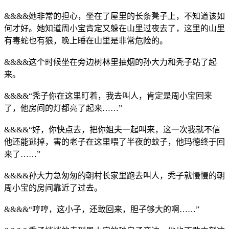
&&&&她非常的担心，坐在了屋里的长条凳子上，不知道该如
何才好。她知道周小宝肯定又躲在山里过夜去了，这里的山里
有毒蛇也有狼，晚上睡在山里是非常危险的。
&&&&这个时候坐在旁边树林里抽烟的孙大力和秃子站了起
来。
&&&&“秃子你在这里盯着，我去叫人，肯定是周小宝回来
了，他房间的灯都亮了起来……”
&&&&“好，你快点去，把你姐夫一起叫来，这一次我就不信
他还能逃掉，害的老子在这里喂了半夜的蚊子，他玛德终于回
来了……”
&&&&孙大力急匆匆的朝村长家里跑去叫人，秃子就慢慢的朝
周小宝的房间靠近了过去。
&&&&“哼哼，这小子，还敢回来，胆子够大的啊……”