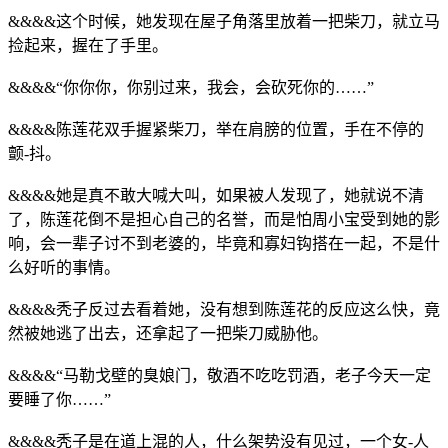
&&&&这个时候，她发现在屋子角落里放着一把柴刀，就立马
捡起来，握在了手里。
&&&&“你你你，你别过来，我会，会砍死你的……”
&&&&陈莲花双手握紧柴刀，举在肩膀的位置，手在不停的
颤-抖。
&&&&她是真不敢大喊大叫，如果被人发现了，她就说不清
了，陈莲花倒不是担心自己的名誉，而是怕周小宝受到她的影
响，会一辈子讨不到老婆的，毕竟和寡妇钩搭在一起，不是什
么好听的事情。
&&&&秃子反过去看着她，没有想到陈莲花的反应这么快，竟
然被她逃了出去，还拿起了一把柴刀威胁他。
&&&&“马勒戈壁的臭娘门，敬酒不吃吃罚酒，老子今天一定
要睡了你……”
&&&&秃子是在道上混的人，什么架势没有见过，一个女-人