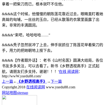
拿着一把柴刀而已，根本就吓不住他。
&&&&这个时候，他慢慢的朝陈莲花靠近过去，眼睛直盯着她
高耸的匈埔，一丝丝的玉白，已经从散落的衣裳里面露了出
来，非常的丰満圆润。
&&&&“来吧，哈哈哈哈……”
&&&&秃子忽然就冲了上去，伸手就抓住了陈莲花举着柴刀的
手，用力的把她朝地上按下去。
&&&&【作者题外话】：老书《山村名医》圆满大结局，各位
书友多多关注，可以去看了。新书《乡野透视高手》正式起
航，请朋友们多支持，谢谢！！！'
在线 阅读网
：
http://wwW.yuedu88.com/
上一篇
←
《乡野透视高手》
→
下一篇
Copyright.
2018
在线阅读网
www.yuedu88.com
网站地图
sitemap