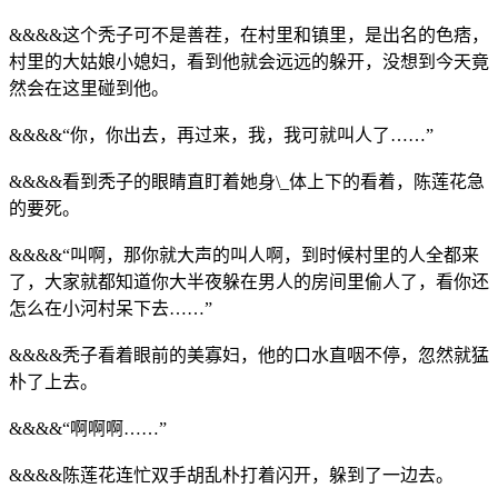
&&&&这个秃子可不是善茬，在村里和镇里，是出名的色痞，
村里的大姑娘小媳妇，看到他就会远远的躲开，没想到今天竟
然会在这里碰到他。
&&&&“你，你出去，再过来，我，我可就叫人了……”
&&&&看到秃子的眼睛直盯着她身\_体上下的看着，陈莲花急
的要死。
&&&&“叫啊，那你就大声的叫人啊，到时候村里的人全都来
了，大家就都知道你大半夜躲在男人的房间里偷人了，看你还
怎么在小河村呆下去……”
&&&&秃子看着眼前的美寡妇，他的口水直咽不停，忽然就猛
朴了上去。
&&&&“啊啊啊……”
&&&&陈莲花连忙双手胡乱朴打着闪开，躲到了一边去。