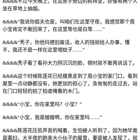
&&&&不过今天晚上，在这房子旁边的树林里，好像有两个人
坐在草地上抽烟。
&&&&“我说你姐夫也是，叫咱们在这里守夜，我感觉那个周
小宝肯定不敢回来了，在这里等也是白等……”
&&&&“秃子，你他玛德别废话，收人的钱就给人办事，懂
不，我还不是一样在这里喂蚊子……”
&&&&秃子看了看孙大力阴沉沉的脸，顿时就不敢再说话了。
&&&&这个时候陈莲花已经摸黑走到了周小宝的家门口，看到
屋里一点动静都没有，她更加的担心了，急匆匆的走过去，站
在门口轻轻的拍了拍虚掩着的木门。
&&&&“小宝，你在家里吗？小宝？”
&&&&“小宝，我是嫂嫂啊，你在家里吗……”
&&&&陈莲花压低声音的喊着，生怕被人听到了，因为她毕竟
是寡妇，大半夜的跑来大小伙子的屋里，要是被人发现了，就