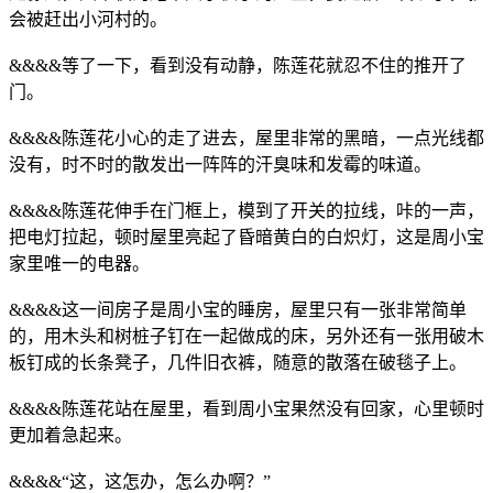
会被赶出小河村的。
&&&&等了一下，看到没有动静，陈莲花就忍不住的推开了
门。
&&&&陈莲花小心的走了进去，屋里非常的黑暗，一点光线都
没有，时不时的散发出一阵阵的汗臭味和发霉的味道。
&&&&陈莲花伸手在门框上，模到了开关的拉线，咔的一声，
把电灯拉起，顿时屋里亮起了昏暗黄白的白炽灯，这是周小宝
家里唯一的电器。
&&&&这一间房子是周小宝的睡房，屋里只有一张非常简单
的，用木头和树桩子钉在一起做成的床，另外还有一张用破木
板钉成的长条凳子，几件旧衣裤，随意的散落在破毯子上。
&&&&陈莲花站在屋里，看到周小宝果然没有回家，心里顿时
更加着急起来。
&&&&“这，这怎办，怎么办啊？”