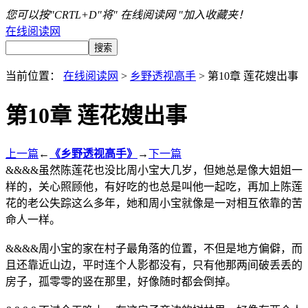
您可以按"CRTL+D"将" 在线阅读网 "加入收藏夹！
在线阅读网
当前位置：
在线阅读网
>
乡野透视高手
> 第10章 莲花嫂出事
第10章 莲花嫂出事
上一篇
←
《乡野透视高手》
→
下一篇
&&&&虽然陈莲花也没比周小宝大几岁，但她总是像大姐姐一
样的，关心照顾他，有好吃的也总是叫他一起吃，再加上陈莲
花的老公失踪这么多年，她和周小宝就像是一对相互依靠的苦
命人一样。
&&&&周小宝的家在村子最角落的位置，不但是地方偏僻，而
且还靠近山边，平时连个人影都没有，只有他那两间破丢丢的
房子，孤零零的竖在那里，好像随时都会倒掉。