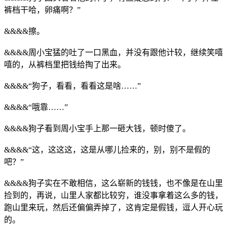
裤档干哈，卵痛啊？”
&&&&擦。
&&&&周小宝猛的吐了一口黑血，并没有跟他计较，继续笑嘻
嘻的，从裤档里把钱给掏了出来。
&&&&“狗子，看看，看看这是啥……”
&&&&“哦靠……”
&&&&狗子看到周小宝手上那一砸大钱，顿时傻了。
&&&&“这，这这这，这是从哪儿捡来的，别，别不是假的
吧？”
&&&&狗子实在不敢相信，这么崭新的钱钱，也不像是在山里
捡到的，再说，山里人家都比较穷，谁没事拿着这么多的钱，
跑山里来玩，然后还偏偏弄掉了，这肯定是假钱，逗人开心玩
的。