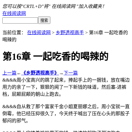
您可以按"CRTL+D"将" 在线阅读网 "加入收藏夹！
在线阅读网
当前位置：
在线阅读网
>
乡野透视高手
> 第16章 一起吃香的
喝辣的
第16章 一起吃香的喝辣的
上一篇
←
《乡野透视高手》
→
下一篇
&&&&周小宝高兴的跳了起来，捧起手上的一捆钱，放在嘴边
用力的亲了一下，狠狠的闻了一下新钱的味道，然后塞-进裤
档，屁颠屁颠的朝山上跑去。
&&&&自从救了那个富家千金小姐夏丽娜之后，周小宝就一直
倒霉，他已经压抑很久了，今天终于喊出了压在心头的那股子
郁闷的邪气。