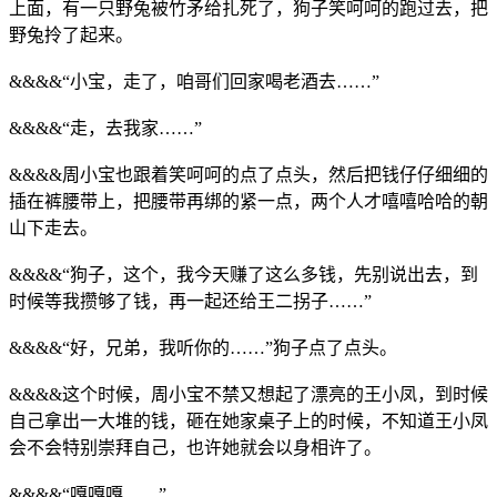
上面，有一只野兔被竹矛给扎死了，狗子笑呵呵的跑过去，把
野兔拎了起来。
&&&&“小宝，走了，咱哥们回家喝老酒去……”
&&&&“走，去我家……”
&&&&周小宝也跟着笑呵呵的点了点头，然后把钱仔仔细细的
插在裤腰带上，把腰带再绑的紧一点，两个人才嘻嘻哈哈的朝
山下走去。
&&&&“狗子，这个，我今天赚了这么多钱，先别说出去，到
时候等我攒够了钱，再一起还给王二拐子……”
&&&&“好，兄弟，我听你的……”狗子点了点头。
&&&&这个时候，周小宝不禁又想起了漂亮的王小凤，到时候
自己拿出一大堆的钱，砸在她家桌子上的时候，不知道王小凤
会不会特别崇拜自己，也许她就会以身相许了。
&&&&“嘎嘎嘎……”