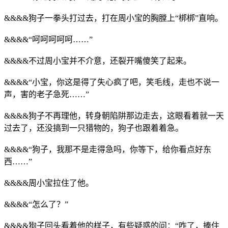
&&&&狗子一拳头打过去，打在周小宝的胸膛上“梆梆”直响。
&&&&“呵呵呵呵呵……”
&&&&不过周小宝并不介意，还裂开嘴傻笑了起来。
&&&&“小宝，你这是得了失心疯了吧，笑毛线，走也不说一
声，害的老子急死……”
&&&&狗子不再理他，转身朝陷阱那边走去，这眼看着就一天
过去了，还没搞到一只猎物的，狗子也跟着着急。
&&&&“狗子，我那不是走得急吗，你等下，给你看点好东
西……”
&&&&周小宝拉住了他。
&&&&“怎么了？”
&&&&狗子回头看着他的样子，有些疑惑的问：“咋了，捧住