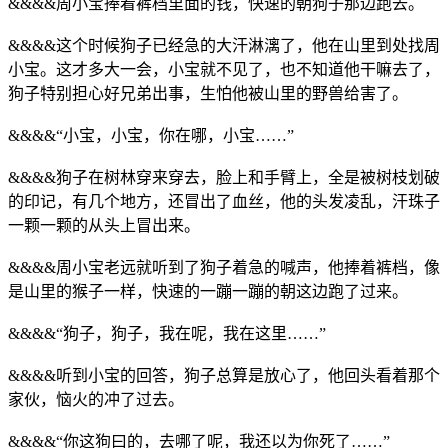
&&&&周小宝捧着裤档里面的钱，快速的朝狗子那边跑去。
&&&&这个时候狗子已经急的大汗淋漓了，他在山里到处找周
小宝。这才多大一会，小宝就不见了，也不知道他干嘛去了，
狗子特别担心好兄弟出事，生怕他被山里的野兽给害了。
&&&&“小宝，小宝，你在哪，小宝……”
&&&&狗子在树林穿来穿去，脸上和手臂上，全是被树枝划破
的印记，有几个地方，还冒出了血丝，他的头发凌乱，汗珠子
一颗一颗的从头上冒出来。
&&&&周小宝老远就听到了狗子着急的喊声，他捧着裤档，像
是山里的猴子一样，快速的一蹦一蹦的朝这边跑了过来。
&&&&“狗子，狗子，我在呢，我在这里……”
&&&&听到小宝的回答，狗子总算是放心了，他回头看着那个
家伙，恼火的冲了过去。
&&&&“你这狗曰的，去哪了呢，我还以为你死了……”