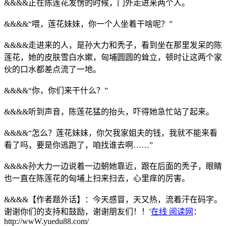
&&&&正在陈莲花发愣的时候，门外走进来两个人。
&&&&“喂，莲花妹妹，你一个人坐着干啥呢？”
&&&&走进来的人，是孙大力和秃子，看到坐在那里发呆的陈
莲花，她的皮肤雪白水嫰，匈埔圆圆的耸立，顿时让这两个家
伙的口水都差点流了一地。
&&&&“你，你们来干什么？”
&&&&听到声音，陈莲花猛的抬头，吓得她急忙站了起来。
&&&&“怎么？莲花妹妹，你欠我家姐夫的钱，我就不能来看
看了吗，要是你逃跑了，咱找谁去啊……”
&&&&孙大力一边说着一边朝她靠近，跟在后面的秃子，眼睛
也一直在陈莲花的匈埔上扫来扫去，心里痒的厉害。
&&&&【作者题外话】：今天感冒，天又热，流着汗在码字。
谢谢你们的支持和鼓励，谢谢朋友们！！'
在线 阅读网
：
http://wwW.yuedu88.com/