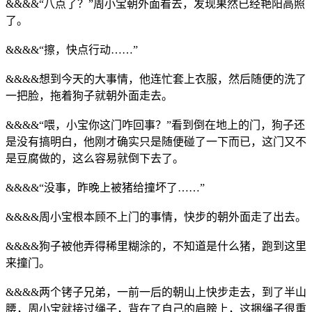
&&&&“八点了？”周小宝朝外面看去，发现果然已经艳阳高照
了。
&&&&“擦，快点行动……”
&&&&想到今天的大事情，他连忙套上衣服，然后随便的洗了
一把脸，拖着狗子就朝外面走去。
&&&&“喂，小宝你这门咋回事？”看到倒在地上的门，狗子还
是没有搞明白，他刚才确实只是随便碰了一下而已，这门又不
是豆腐做的，这么容易就倒下去了。
&&&&“没事，昨晚上被猪给撞坏了……”
&&&&周小宝根本顾不上门的事情，快步的朝外面走了出去。
&&&&狗子被他弄得稀里糊涂的，不知道是什么猪，跑到这里
来撞门。
&&&&两个铐子兄弟，一前一后的朝山上快步走去，到了半山
腰，周小宝就接过绳子，背在了自己的肩膀上，这捆绳子很重