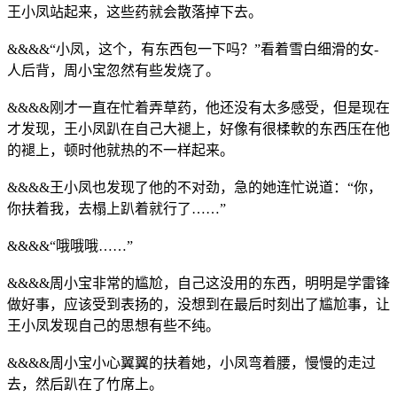
王小凤站起来，这些药就会散落掉下去。
&&&&“小凤，这个，有东西包一下吗？”看着雪白细滑的女-
人后背，周小宝忽然有些发烧了。
&&&&刚才一直在忙着弄草药，他还没有太多感受，但是现在
才发现，王小凤趴在自己大褪上，好像有很楺軟的东西压在他
的褪上，顿时他就热的不一样起来。
&&&&王小凤也发现了他的不对劲，急的她连忙说道：“你，
你扶着我，去榻上趴着就行了……”
&&&&“哦哦哦……”
&&&&周小宝非常的尴尬，自己这没用的东西，明明是学雷锋
做好事，应该受到表扬的，没想到在最后时刻出了尴尬事，让
王小凤发现自己的思想有些不纯。
&&&&周小宝小心翼翼的扶着她，小凤弯着腰，慢慢的走过
去，然后趴在了竹席上。