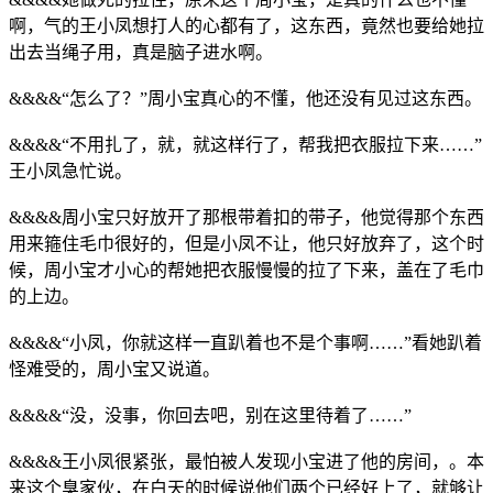
啊，气的王小凤想打人的心都有了，这东西，竟然也要给她拉
出去当绳子用，真是脑子进水啊。
&&&&“怎么了？”周小宝真心的不懂，他还没有见过这东西。
&&&&“不用扎了，就，就这样行了，帮我把衣服拉下来……”
王小凤急忙说。
&&&&周小宝只好放开了那根带着扣的带子，他觉得那个东西
用来箍住毛巾很好的，但是小凤不让，他只好放弃了，这个时
候，周小宝才小心的帮她把衣服慢慢的拉了下来，盖在了毛巾
的上边。
&&&&“小凤，你就这样一直趴着也不是个事啊……”看她趴着
怪难受的，周小宝又说道。
&&&&“没，没事，你回去吧，别在这里待着了……”
&&&&王小凤很紧张，最怕被人发现小宝进了他的房间，。本
来这个臭家伙，在白天的时候说他们两个已经好上了，就够让