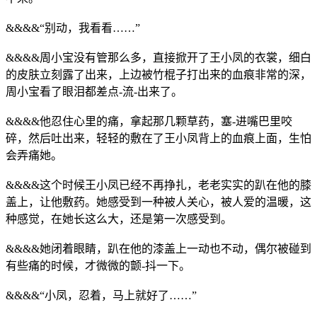
&&&&“别动，我看看……”
&&&&周小宝没有管那么多，直接掀开了王小凤的衣裳，细白
的皮肤立刻露了出来，上边被竹棍子打出来的血痕非常的深，
周小宝看了眼泪都差点-流-出来了。
&&&&他忍住心里的痛，拿起那几颗草药，塞-进嘴巴里咬
碎，然后吐出来，轻轻的敷在了王小凤背上的血痕上面，生怕
会弄痛她。
&&&&这个时候王小凤已经不再挣扎，老老实实的趴在他的膝
盖上，让他敷药。她感受到一种被人关心，被人爱的温暖，这
种感觉，在她长这么大，还是第一次感受到。
&&&&她闭着眼睛，趴在他的漆盖上一动也不动，偶尔被碰到
有些痛的时候，才微微的颤-抖一下。
&&&&“小凤，忍着，马上就好了……”