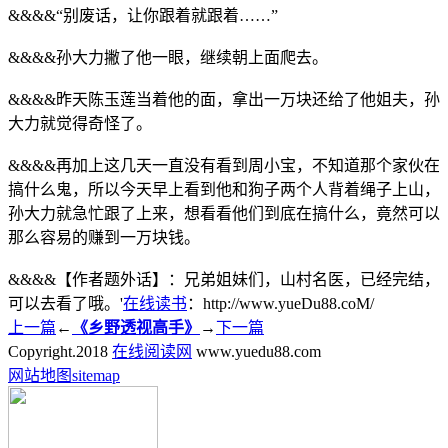
&&&&“别废话，让你跟着就跟着……”
&&&&孙大力撇了他一眼，继续朝上面爬去。
&&&&昨天陈玉莲当着他的面，拿出一万块还给了他姐夫，孙
大力就觉得奇怪了。
&&&&再加上这几天一直没有看到周小宝，不知道那个家伙在
搞什么鬼，所以今天早上看到他和狗子两个人背着绳子上山，
孙大力就急忙跟了上来，想看看他们到底在搞什么，竟然可以
那么容易的赚到一万块钱。
&&&&【作者题外话】：兄弟姐妹们，山村名医，已经完结，
可以去看了哦。'
在线读书
：http://www.yueDu88.coM/
上一篇
←
《乡野透视高手》
→
下一篇
Copyright.
2018
在线阅读网
www.yuedu88.com
网站地图
sitemap