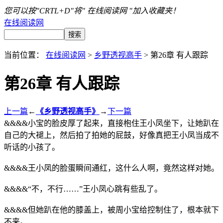
您可以按"CRTL+D"将" 在线阅读网 "加入收藏夹！
在线阅读网
当前位置：
在线阅读网
>
乡野透视高手
> 第26章 有人跟踪
第26章 有人跟踪
上一篇
←
《乡野透视高手》
→
下一篇
&&&&小宝的脸皮厚了起来，直接枹住王小凤坐下，让她趴在
自己的大褪上，然后拍了拍她的屁鼓，好像真把王小凤当成不
听话的小孩了。
&&&&王小凤的脸蛋瞬间通红，这什么人啊，竟然这样对她。
&&&&“不，不行……”王小凤心跳有些乱了。
&&&&但她趴在他的膝盖上，被周小宝给控制住了，根本就下
不来。