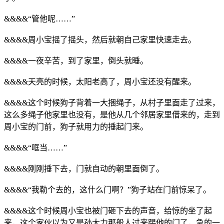
&&&&“管他呢……”
&&&&周小宝摇了摇头，然后就朝自己家里快速走去。
&&&&一夜辛苦，到了家里，倒头就睡。
&&&&天亮的时候，太阳老高了，周小宝还没有醒来。
&&&&这个时候狗子背着一大捆绳子，从村子里面走了过来，
这么多绳子他家里也没有，是他从几个邻居家里借来的，走到
周小宝的门前，狗子就用力的捶起门来。
&&&&“哐当……”
&&&&刚刚捶下去，门就自动的朝里面倒了。
&&&&“我勒个去的，这什么门啊？”狗子站在门前惊呆了。
&&&&这个时候周小宝也被门砸下去的声音，给惊的坐了起
来，这个家伙以为又是孙大力那般人过来踢他的门了，急的一