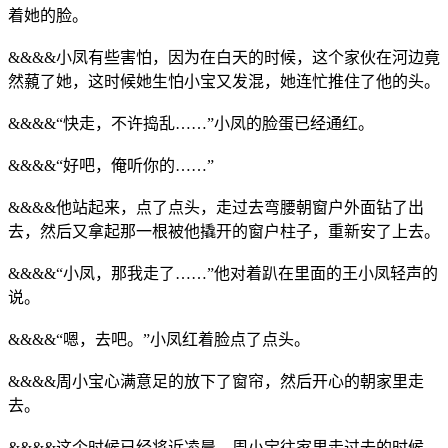
着她的脸。
&&&&小凤有些害怕，因为在白天的时候，这个家伙在河边竟
然藽了她，这时候她生怕小宝又发混，她连忙推住了他的头。
&&&&“快走，不许捣乱……”小凤的脸蛋已经通红。
&&&&“好吧，俺听你的……”
&&&&他站起来，点了点头，走过去弯腰朝窗户外面钻了出
去，然后又拿起那一根被他撬开的窗户柱子，重新安了上去。
&&&&“小凤，那我走了……”他对着趴在里面的王小凤轻声的
说。
&&&&“嗯，去吧。”小凤红着脸点了点头。
&&&&周小宝心满意足的放下了窗帘，然后开心的朝家里走
去。
&&&&这个时候已经将近凌晨，周小宝往家里走过去的时候，