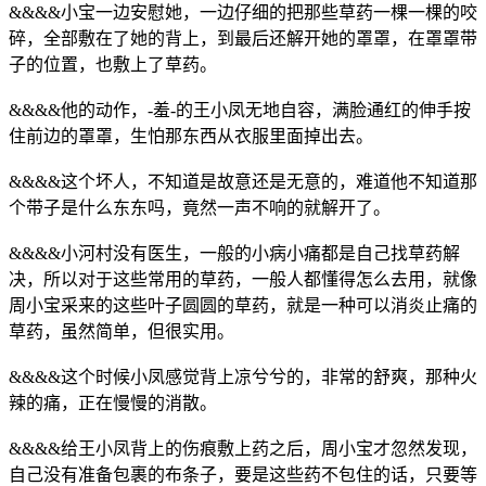
&&&&小宝一边安慰她，一边仔细的把那些草药一棵一棵的咬
碎，全部敷在了她的背上，到最后还解开她的罩罩，在罩罩带
子的位置，也敷上了草药。
&&&&他的动作，-羞-的王小凤无地自容，满脸通红的伸手按
住前边的罩罩，生怕那东西从衣服里面掉出去。
&&&&这个坏人，不知道是故意还是无意的，难道他不知道那
个带子是什么东东吗，竟然一声不响的就解开了。
&&&&小河村没有医生，一般的小病小痛都是自己找草药解
决，所以对于这些常用的草药，一般人都懂得怎么去用，就像
周小宝采来的这些叶子圆圆的草药，就是一种可以消炎止痛的
草药，虽然简单，但很实用。
&&&&这个时候小凤感觉背上凉兮兮的，非常的舒爽，那种火
辣的痛，正在慢慢的消散。
&&&&给王小凤背上的伤痕敷上药之后，周小宝才忽然发现，
自己没有准备包裹的布条子，要是这些药不包住的话，只要等