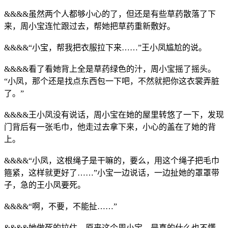
&&&&虽然两个人都够小心的了，但还是有些草药散落了下
来，周小宝连忙跟过去，帮她把草药重新敷好。
&&&&“小宝，帮我把衣服拉下来……”王小凤尴尬的说。
&&&&看了看她背上全是草药绿色的汁，周小宝摇了摇头。
“小凤，那个还是找点东西包一下吧，不然就把你这衣裳弄脏
了。”
&&&&王小凤没有说话，周小宝在她的屋里转悠了一下，发现
门背后有一张毛巾，他走过去拿下来，小心的盖在了她的背
上。
&&&&“小凤，这根绳子是干嘛的，要么，用这个绳子把毛巾
箍紧，这样就更好了……”小宝一边说话，一边扯她的罩罩带
子，急的王小凤要死。
&&&&“啊，不要，不能扯……”
&&&&她做死的拉住，原来这个周小宝，是真的什么也不懂