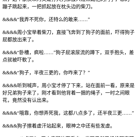
蹦子跳起来，一把抓起放在枕头边的柴刀。
&&&&“我弄不死你，还特么的敢来……”
&&&&周小宝举着柴刀，直接飞奔到了狗子的面前，吓得狗子
屁都放出来了。
&&&&“卧槽，疯啦……”狗子屁滚尿流的蹲下，双手抱头，差
点就被吓軟了。
&&&&“狗子，半夜三更的，你咋来了？”
&&&&听到喊声，周小宝才停了下来，站在面前一看，原来是
好兄弟狗子来了，刚才看到他背着一捆的绳子，一时之间眼
花，竟然没有认出来。
&&&&“哦靠，你想弄死我，这都八点多了，还半夜三更……”
&&&&狗子擦着虚汗站起来，眼神之中还有些发虚。