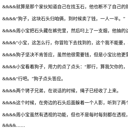
&&&&就算是那个家伙知道自己在找玉石，他也断不了自己
&&&&“狗子，这块石头归咱俩，到时候卖了钱，一人一半。”
&&&&周小宝把石头藏在裤兜里，然后叼上了一支烟，他抽
&&&&“小宝，这怎么行，你冒险下去找到的，这个我不能要
&&&&狗子坚决不肯答应，虽然他很需要钱，但是小宝比他
&&&&小宝看着狗子，用力的点了点头：“那行，算我欠你的，
&&&&“行吧。”狗子点头答应。
&&&&两个铐子兄弟，在说话的时候，绳子已经收了上来。
&&&&这个时候，在旁边的石头后面躲着一个人影，听到了
&&&&周小宝虽然有透视的功能，但也不是每时每刻都在透
&&&&……