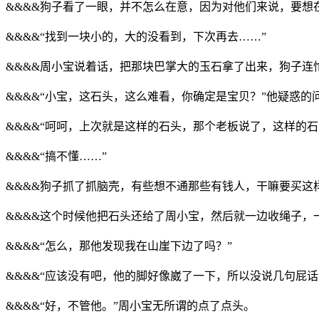
&&&&狗子看了一眼，并不怎么在意，因为对他们来说，要想
&&&&“找到一块小的，大的没看到，下次再去……”
&&&&周小宝说着话，把那块巴掌大的玉石拿了出来，狗子连
&&&&“小宝，这石头，这么难看，你确定是宝贝？”他疑惑的
&&&&“呵呵，上次就是这样的石头，那个老板说了，这样的
&&&&“搞不懂……”
&&&&狗子抓了抓脑壳，有些想不通那些有钱人，干嘛要买这
&&&&这个时候他把石头还给了周小宝，然后就一边收绳子，
&&&&“怎么，那他发现我在山崖下边了吗？”
&&&&“应该没有吧，他的脚好像崴了一下，所以没说几句屁话
&&&&“好，不管他。”周小宝无所谓的点了点头。