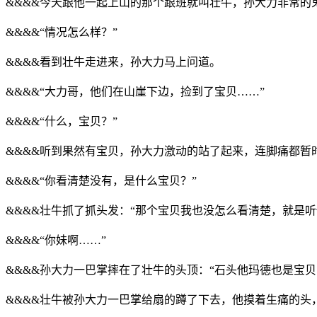
&&&&今天跟他一起上山的那个跟班就叫壮牛，孙大力非常
&&&&“情况怎么样？”
&&&&看到壮牛走进来，孙大力马上问道。
&&&&“大力哥，他们在山崖下边，捡到了宝贝……”
&&&&“什么，宝贝？”
&&&&听到果然有宝贝，孙大力激动的站了起来，连脚痛都暂
&&&&“你看清楚没有，是什么宝贝？”
&&&&壮牛抓了抓头发：“那个宝贝我也没怎么看清楚，就是
&&&&“你妹啊……”
&&&&孙大力一巴掌摔在了壮牛的头顶：“石头他玛德也是宝贝
&&&&壮牛被孙大力一巴掌给扇的蹲了下去，他摸着生痛的头