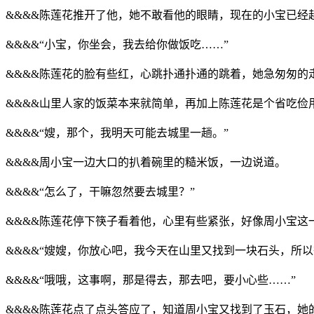
&&&&陈莲花推开了他，她不敢看他的眼睛，现在的小宝已
&&&&“小宝，你坐会，我去给你做饭吃……”
&&&&陈莲花的脸有些红，心跳扑通扑通的跳着，她急匆匆的
&&&&山里人家的饭菜本来就简单，再加上陈莲花是个省吃俭
&&&&“嫂，那个，我明天可能去城里一趟。”
&&&&周小宝一边大口的扒着碗里的糙米饭，一边说道。
&&&&“怎么了，干嘛忽然要去城里？”
&&&&陈莲花停下筷子看着他，心里有些紧张，好像周小宝这
&&&&“嫂嫂，你放心吧，我今天在山里又找到一块石头，所
&&&&“哦哦，这事啊，那是得去，那去吧，要小心些……”
&&&&陈莲花点了点头答应了，知道周小宝又找到了玉石，