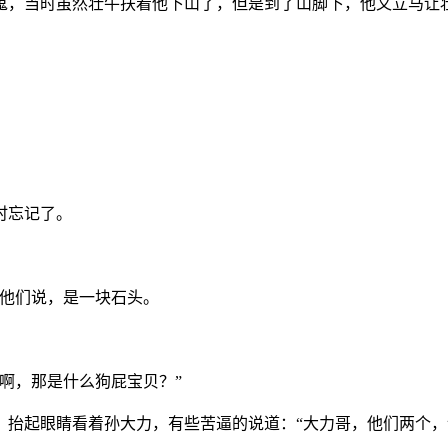
的鬼，当时虽然壮牛扶着他下山了，但是到了山脚下，他又立马让
时忘记了。
听他们说，是一块石头。
啊，那是什么狗屁宝贝？”
，抬起眼睛看着孙大力，有些苦逼的说道：“大力哥，他们两个，