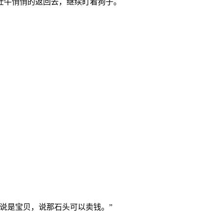
壮牛悄悄的返回去，继续盯着狗子。
说是宝贝，说那石头可以卖钱。”