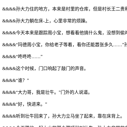
&&&&孙大力住的地方，本来是村里的仓库，但是村长王二
&&&&孙大力躺在床-上，心里非常的烦躁。
&&&&今天本来是跟踪周小宝，想看看他搞什么鬼，没想到
&&&&“玛德周小宝，你给老子等着，看你还能嚣张多久……
&&&&“咚咚咚……”
&&&&这个时候，门口响起了敲门的声音。
&&&&“谁？”
&&&&“大力哥，我是壮牛。”门外的人说道。
&&&&“好，快进来。”
&&&&听到壮牛回来了，孙大力立马坐了起来，靠在床背上。