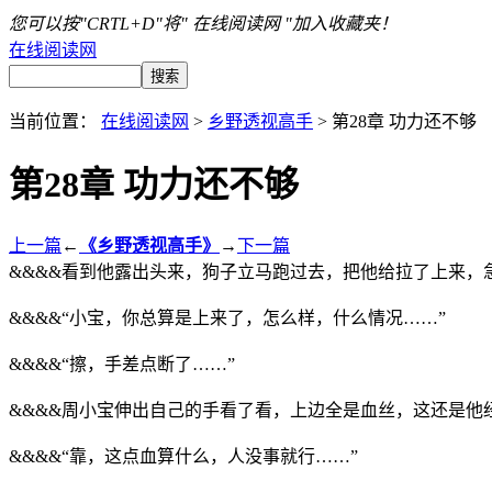
您可以按"CRTL+D"将" 在线阅读网 "加入收藏夹！
在线阅读网
当前位置：
在线阅读网
>
乡野透视高手
> 第28章 功力还不够
第28章 功力还不够
上一篇
←
《乡野透视高手》
→
下一篇
&&&&看到他露出头来，狗子立马跑过去，把他给拉了上来，
&&&&“小宝，你总算是上来了，怎么样，什么情况……”
&&&&“擦，手差点断了……”
&&&&周小宝伸出自己的手看了看，上边全是血丝，这还是
&&&&“靠，这点血算什么，人没事就行……”