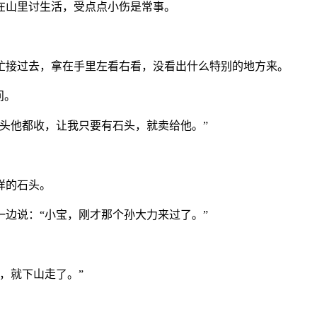
在山里讨生活，受点点小伤是常事。
忙接过去，拿在手里左看右看，没看出什么特别的地方来。
问。
石头他都收，让我只要有石头，就卖给他。”
样的石头。
一边说：“小宝，刚才那个孙大力来过了。”
，就下山走了。”