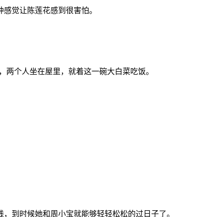
种感觉让陈莲花感到很害怕。
菜，两个人坐在屋里，就着这一碗大白菜吃饭。
钱，到时候她和周小宝就能够轻轻松松的过日子了。