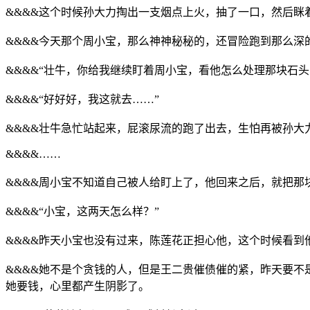
&&&&这个时候孙大力掏出一支烟点上火，抽了一口，然后眯
&&&&今天那个周小宝，那么神神秘秘的，还冒险跑到那么
&&&&“壮牛，你给我继续盯着周小宝，看他怎么处理那块石
&&&&“好好好，我这就去……”
&&&&壮牛急忙站起来，屁滚尿流的跑了出去，生怕再被孙大
&&&&……
&&&&周小宝不知道自己被人给盯上了，他回来之后，就把那
&&&&“小宝，这两天怎么样？”
&&&&昨天小宝也没有过来，陈莲花正担心他，这个时候看到
&&&&她不是个贪钱的人，但是王二贵催债催的紧，昨天要
她要钱，心里都产生阴影了。