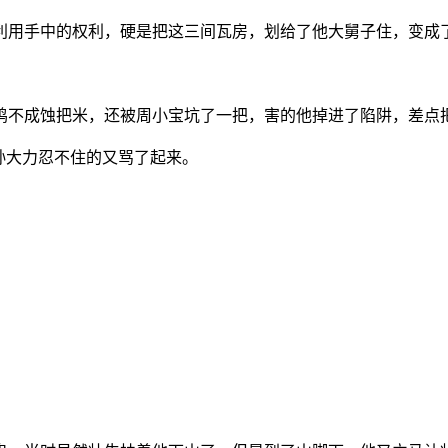
贵利用手中的权利，硬是把这三间瓦房，划给了他大舅子住，变成
偷鸡不成蚀把米，还被周小宝坑了一把，害的他掉进了陷阱，差点
”孙大力忍不住的又骂了起来。