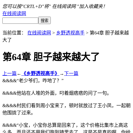
您可以按"CRTL+D"将" 在线阅读网 "加入收藏夹！
在线阅读网
当前位置：
在线阅读网
>
乡野透视高手
> 第64章 胆子越来越
大了
第64章 胆子越来越大了
上一篇
←
《乡野透视高手》
→
下一篇
&&&&“老少爷们，咋地了？”
&&&&他站在人堆的外面，叼着烟痞痞的问了一句。
&&&&村民们看到周小宝来了，顿时就放过了王小凤，一起朝
他围拢了过来。
&&&&“小宝，小宝你总算是回来了，这个价格比集市上高这
么多，而且还不用我们跑到镇里去了，这是不是真的啊，你给