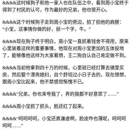
&&&&这时候狗子和他一家人也在队伍之中，看到周小宝终于
得到了村民的认可，作为最好的兄弟，他也很开心。
&&&&这个时候狗子走到周小宝的旁边，拍了拍他的肩膀：
“小宝，这事情你做的好，就一个字，牛。”
&&&&现在狗子终于明白，周小宝一直抓着钱舍不得用，原来
心里装着这样的重要事情，他现在对周小宝更加的五体投地
了，能够像他这样为大家着想，王二狗自认自己肯定做不到。
&&&&当初他拿到四十万的时候，心里就已经打算去镇里买
房，然后娶个漂亮媳妇，自个舒坦过小日子去的，现在想想，
跟周小宝比起来，他不禁感觉惭愧不已。
&&&&“兄弟，你也来夸我了，弄的我都不好意思了……”
&&&&周小宝抓了抓头，脸还红了起来。
&&&&“呵呵呵呵，小宝还真谦虚啊，脸皮咋也薄呢，呵呵呵
呵呵……”