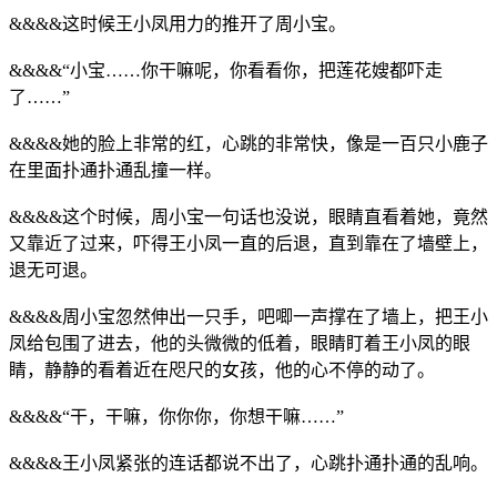
&&&&这时候王小凤用力的推开了周小宝。
&&&&“小宝……你干嘛呢，你看看你，把莲花嫂都吓走
了……”
&&&&她的脸上非常的红，心跳的非常快，像是一百只小鹿子
在里面扑通扑通乱撞一样。
&&&&这个时候，周小宝一句话也没说，眼睛直看着她，竟然
又靠近了过来，吓得王小凤一直的后退，直到靠在了墙壁上，
退无可退。
&&&&周小宝忽然伸出一只手，吧唧一声撑在了墙上，把王小
凤给包围了进去，他的头微微的低着，眼睛盯着王小凤的眼
睛，静静的看着近在咫尺的女孩，他的心不停的动了。
&&&&“干，干嘛，你你你，你想干嘛……”
&&&&王小凤紧张的连话都说不出了，心跳扑通扑通的乱响。