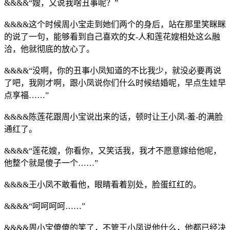
&&&&“嫂，又说我啥丑事呢？”
&&&&这个时候周小宝走到她们两个的身后，站在那里笑眯眯
的说了一句，能够看到自己喜欢的女-人和莲花嫂相处这么融
洽，他就彻底的放心了。
&&&&“没啊，你的丑事小凤知道的不比我少，就没必要再说
了吧，我刚才啊，跟小凤说你们什么时候结婚呢，早点生娃早
点享福……”
&&&&陈莲花跟周小宝说出来的话，顿时让王小凤-羞-的满脸
通红了。
&&&&“莲花嫂，你看你，又笑话我，我才不愿意嫁给他呢，
他整个就是傻子一个……”
&&&&王小凤不敢看他，眼睛看着别处，脸蛋红红的。
&&&&“呵呵呵呵……”
&&&&周小宝傻傻的笑了，不管王小凤说他什么，他都已经决