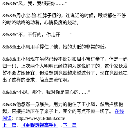
&&&&“凤，我，我想要你……”
&&&&周小宝-脸-红脖子粗的，连说话的时候，喉咙都在不停
的咕咚咕咚的动着，心情极度的烧动。
&&&&“不，不行的，你走开……”
&&&&王小凤用手撑住了他，她的头低的非常的低。
&&&&王小凤现在虽然已经不反对和周小宝订亲了，但是一码
归一码，上次两个人明明已经拉钩为定说好了的，这个家伙发
誓不会占她便宜，但没想到竟然越来越过分了，现在竟然还提
出了这样的要求，简直是流忙啊。
&&&&“小凤，那个，我对你是真心的……”
&&&&他忽然一身暴热，用力的枹住了王小凤，然后拦腰枹
起，直接把她压在了桌子上，完全的有点不顾一切了。'
在线
阅读
：http://www.yuEdu88.com/
上一篇
←
《乡野透视高手》
→
下一篇