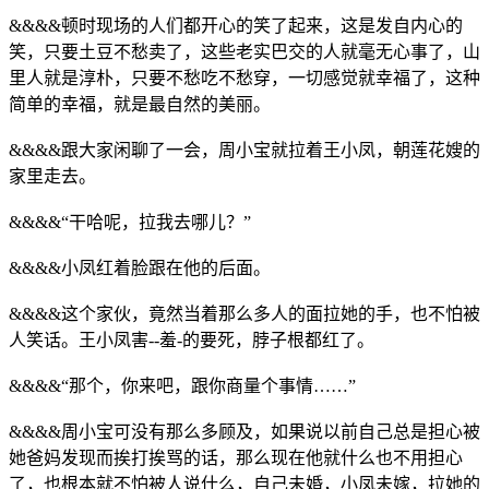
&&&&顿时现场的人们都开心的笑了起来，这是发自内心的
笑，只要土豆不愁卖了，这些老实巴交的人就毫无心事了，山
里人就是淳朴，只要不愁吃不愁穿，一切感觉就幸福了，这种
简单的幸福，就是最自然的美丽。
&&&&跟大家闲聊了一会，周小宝就拉着王小凤，朝莲花嫂的
家里走去。
&&&&“干哈呢，拉我去哪儿？”
&&&&小凤红着脸跟在他的后面。
&&&&这个家伙，竟然当着那么多人的面拉她的手，也不怕被
人笑话。王小凤害--羞-的要死，脖子根都红了。
&&&&“那个，你来吧，跟你商量个事情……”
&&&&周小宝可没有那么多顾及，如果说以前自己总是担心被
她爸妈发现而挨打挨骂的话，那么现在他就什么也不用担心
了，也根本就不怕被人说什么，自己未婚，小凤未嫁，拉她的