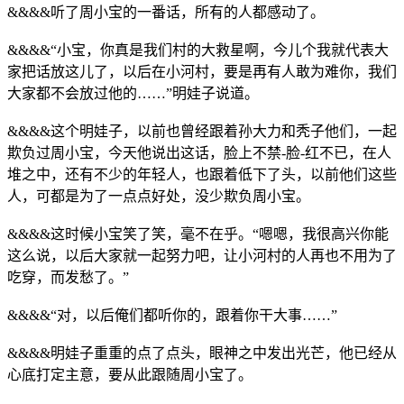
&&&&听了周小宝的一番话，所有的人都感动了。
&&&&“小宝，你真是我们村的大救星啊，今儿个我就代表大
家把话放这儿了，以后在小河村，要是再有人敢为难你，我们
大家都不会放过他的……”明娃子说道。
&&&&这个明娃子，以前也曾经跟着孙大力和秃子他们，一起
欺负过周小宝，今天他说出这话，脸上不禁-脸-红不已，在人
堆之中，还有不少的年轻人，也跟着低下了头，以前他们这些
人，可都是为了一点点好处，没少欺负周小宝。
&&&&这时候小宝笑了笑，毫不在乎。“嗯嗯，我很高兴你能
这么说，以后大家就一起努力吧，让小河村的人再也不用为了
吃穿，而发愁了。”
&&&&“对，以后俺们都听你的，跟着你干大事……”
&&&&明娃子重重的点了点头，眼神之中发出光芒，他已经从
心底打定主意，要从此跟随周小宝了。