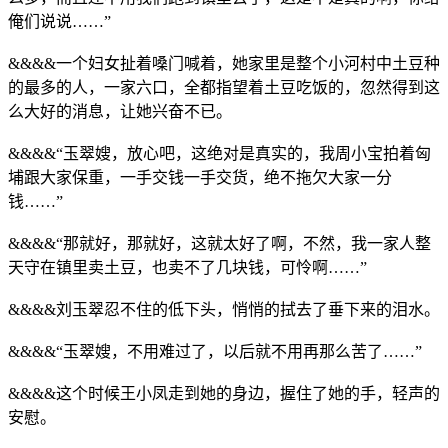
俺们说说……”
&&&&一个妇女扯着嗓门喊着，她家里是整个小河村中土豆种
的最多的人，一家六口，全都指望着土豆吃饭的，忽然得到这
么大好的消息，让她兴奋不已。
&&&&“玉翠嫂，放心吧，这绝对是真实的，我周小宝拍着匈
埔跟大家保重，一手交钱一手交货，绝不拖欠大家一分
钱……”
&&&&“那就好，那就好，这就太好了啊，不然，我一家人整
天守在镇里卖土豆，也卖不了几块钱，可怜啊……”
&&&&刘玉翠忍不住的低下头，悄悄的拭去了垂下来的泪水。
&&&&“玉翠嫂，不用难过了，以后就不用再那么苦了……”
&&&&这个时候王小凤走到她的身边，握住了她的手，轻声的
安慰。