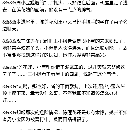
&&&&周小宝尴尬的抓了抓头，只好跟在后面，朝屋里走了进
去，在莲花嫂的面前，他没有一点点的脾气。
&&&&走进屋里，陈莲花和王小凤已经手拉手的坐在了桌子旁
边聊天。
&&&&现在陈莲花已经把王小凤看做是周小宝的未来媳妇了，
她非常喜欢这丫头，不但是人长得漂亮，而且还聪明能干，周
小宝能够找到这样好的媳妇，她作为嫂嫂非常高兴。
&&&&“莲花嫂，小宝帮你请了泥瓦工的，过几天就来整修这
房子了……”王小凤看了看屋里的四周，说起了这个事情。
&&&&“是吗，那也好，省的下雨就漏，上次还连累小宝从屋
顶上摔下来，幸亏没什么事，不然我真不知道该怎么办才
好……”
&&&&想起那次的危险情况，陈莲花还是心有余悸，她并不知
道周小宝因为被雷打中，反而因祸得福了。