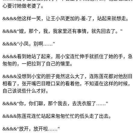
心要讨她做老婆了。
&&&&他这样一笑，让王小凤更加的-羞-了，站起来就想走。
&&&&“嫂，那个，我，我家里还有事情，就先回去了。”
&&&&“小凤，别啊……”
&&&&看到她站了起来，周小宝连忙伸手就抓住了她的手，急
匆匆的，一把拉到了自己的懐里。
&&&&没想到小宝的胆子竟然这么大了，连陈莲花都对他刮目
相看了，张开嘴巴目瞪口呆的看着他，不知道在这样的时候，
自己该说些什么才好。
&&&&“你，你们聊，那个我去，去洗衣服了……”
&&&&陈莲花连忙站起来匆匆忙忙的低头走了出去。
&&&&“放开，放开啦……”