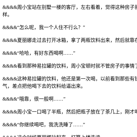
&&&&周小宝站在别墅一楼的客厅，左右看着，觉得这种房子
样。
&&&&“怎么呢，我一个人住不行么？”
&&&&夏丽娜走过去打开冰箱，拿了两瓶饮料出来，然后就靠
&&&&“哈哈，有好东西喝啊……”
&&&&看到那种易拉罐的饮料，周小宝顿时就不管房子的事
&&&&这种易拉罐的饮料，他还是第一次喝，以前看到那些
气，差点把他喝下去的饮料给逼出来。
&&&&“哦靠，很一般啊……”
&&&&周小宝一口喝了半瓶，然后把瓶子放在了茶几上，刚才
&&&&“你继续喝吧，我洗洗睡了……”