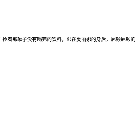
忙拎着那罐子没有喝完的饮料，跟在夏丽娜的身后，屁颠屁颠的