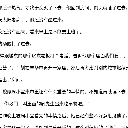
的那股子热气，才终于熄灭了下去，他回到房间，倒头就睡了过去
天太阳老高了，他还没有醒过来。
晚还没有起来，看来早上是不能去上班了。
的杨露打了过去。
记得跟城东的那个房东老板打个电话，告诉他那个店面我们要了，
大经营了，计划在丰华市再开一家店，然后再考虑到别的城市继续
走出了房间。
，。貌似周小宝来市里还有什么重要的事情的，不知道再耽误下去
妈，你敲门，叫里面的周先生出来吃早餐吧。”
经过昨晚上被周小宝看完的事情之后，她已经有些不好意思见他了
，肯定是住一起了，没想到是分开睡的，这个时候她敲了敲门，把