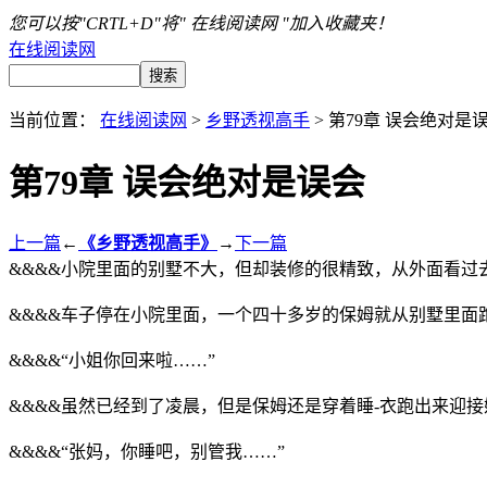
您可以按"CRTL+D"将" 在线阅读网 "加入收藏夹！
在线阅读网
当前位置：
在线阅读网
>
乡野透视高手
> 第79章 误会绝对是
第79章 误会绝对是误会
上一篇
←
《乡野透视高手》
→
下一篇
&&&&小院里面的别墅不大，但却装修的很精致，从外面看过
&&&&车子停在小院里面，一个四十多岁的保姆就从别墅里
&&&&“小姐你回来啦……”
&&&&虽然已经到了凌晨，但是保姆还是穿着睡-衣跑出来迎
&&&&“张妈，你睡吧，别管我……”