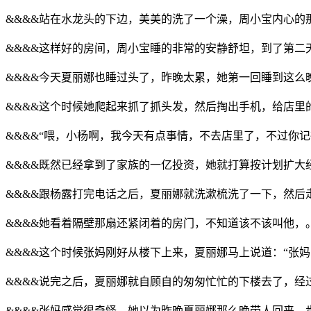
&&&&站在水龙头的下边，美美的洗了一个澡，周小宝内心
&&&&这样好的房间，周小宝睡的非常的安静舒坦，到了第二
&&&&今天夏丽娜也睡过头了，昨晚太累，她第一回睡到这么
&&&&这个时候她爬起来抓了抓头发，然后掏出手机，给店里
&&&&“喂，小杨啊，我今天有点事情，不去店里了，不过你
&&&&既然已经拿到了家族的一亿投资，她就打算按计划扩
&&&&跟杨露打完电话之后，夏丽娜就洗漱梳洗了一下，然后
&&&&她看着隔壁那扇还紧闭着的房门，不知道该不该叫他
&&&&这个时候张妈刚好从楼下上来，夏丽娜马上说道：“张
&&&&说完之后，夏丽娜就自顾自的匆匆忙忙的下楼去了，
&&&&张妈感觉很奇怪，她以为昨晚夏丽娜那么晚带人回来