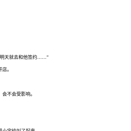
。
明天就去和他签约……”
开店。
，会不会受影响。
。
周小宝给叫了起来。