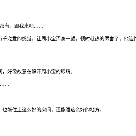
都有，跟我来吧……”
眸万千宠爱的感觉，让周小宝浑身一颤，顿时就热的厉害了，他连
间，好像故意在躲开周小宝的眼睛。
……”
，也能住上这么好的房间，还能睡这么好的地方。