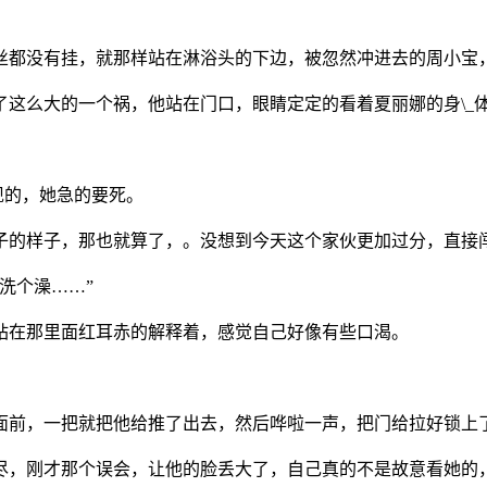
半丝都没有挂，就那样站在淋浴头的下边，被忽然冲进去的周小宝
了这么大的一个祸，他站在门口，眼睛定定的看着夏丽娜的身\_
现的，她急的要死。
库子的样子，那也就算了，。没想到今天这个家伙更加过分，直接
洗个澡……”
站在那里面红耳赤的解释着，感觉自己好像有些口渴。
的面前，一把就把他给推了出去，然后哗啦一声，把门给拉好锁上
未尽，刚才那个误会，让他的脸丢大了，自己真的不是故意看她的