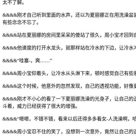
太不了解。
&&&&刚才自己听到里面的水声，还以为夏丽娜正在用洗澡盆
有些念念不忘了。
&&&&站在夏丽娜的房间里呆呆的傻站了很久，周小宝才回
&&&&他速度的打开水龙头，就那样站在冷水的下边，让冷水
&&&&“哇塞-，爽……”
&&&&周小宝仰着头，让冷水从头淋下来，顿时感觉自己有些
&&&&这个时候，他意外的忽然发现，自己的透视功能，好像
&&&&刚才不小心的看了一下夏丽娜洗澡的光身孑，让自己
斗着，威力已经获得了很大的增强。
&&&&“嗯嗯，不错不错，看来以后还得多多看女-人洗澡啊，
&&&&周小宝忍不住的笑了，没想到一次意外，竟然让自己的