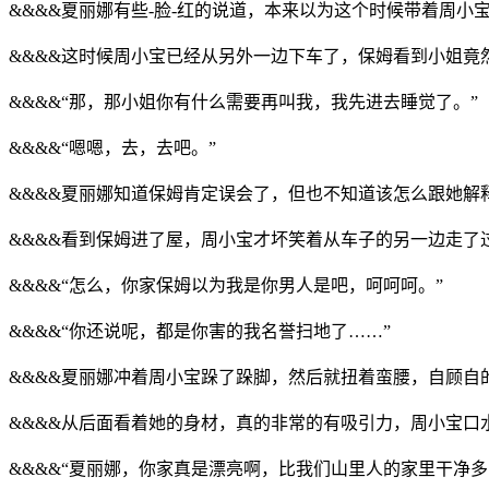
&&&&夏丽娜有些-脸-红的说道，本来以为这个时候带着周
&&&&这时候周小宝已经从另外一边下车了，保姆看到小姐
&&&&“那，那小姐你有什么需要再叫我，我先进去睡觉了。”
&&&&“嗯嗯，去，去吧。”
&&&&夏丽娜知道保姆肯定误会了，但也不知道该怎么跟她解
&&&&看到保姆进了屋，周小宝才坏笑着从车子的另一边走了
&&&&“怎么，你家保姆以为我是你男人是吧，呵呵呵。”
&&&&“你还说呢，都是你害的我名誉扫地了……”
&&&&夏丽娜冲着周小宝跺了跺脚，然后就扭着蛮腰，自顾自
&&&&从后面看着她的身材，真的非常的有吸引力，周小宝口
&&&&“夏丽娜，你家真是漂亮啊，比我们山里人的家里干净