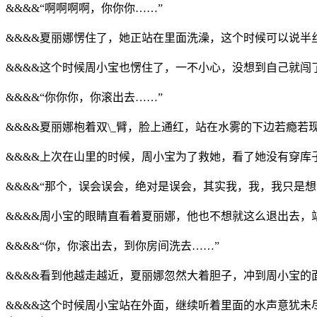
&&&&“啊啊啊啊，你你你……”
&&&&夏丽娜愣住了，她正站在里面洗澡，这个时候可以说
&&&&这个时候周小宝也愣住了，一不小心，没想到自己就闯
&&&&“你你你，你滚出去……”
&&&&夏丽娜枹着双\_臂，脸上通红，站在水雾的下边若瘾若
&&&&上次在山里的时候，周小宝为了救她，看了她没有穿
&&&&“那个，误会误会，绝对是误会，其实我，我，我只是想
&&&&周小宝的眼睛直看着夏丽娜，他也不想就这么退出去，
&&&&“你，你滚出去，到你房间洗去……”
&&&&看到他越走越近，夏丽娜忽然大着胆子，冲到周小宝
&&&&这个时候周小宝站在外面，继续听着里面的水声意犹