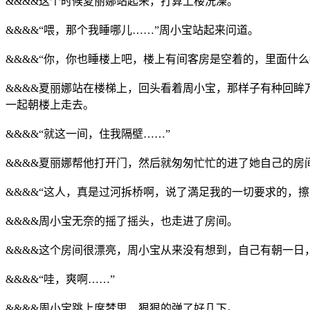
&&&&这个时候夏丽娜站起来，打算上楼洗澡。
&&&&“喂，那个我睡哪儿……”周小宝站起来问道。
&&&&“你，你也睡楼上吧，楼上有间客房是空着的，里面什么
&&&&夏丽娜站在楼梯上，回头看着周小宝，那样子有种回
一起朝楼上走去。
&&&&“就这一间，住我隔壁……”
&&&&夏丽娜帮他打开门，然后就匆匆忙忙的进了她自己的房
&&&&“这人，真是过河拆桥啊，说了満足我的一切要求的，擦
&&&&周小宝无奈的摇了摇头，也走进了房间。
&&&&这个房间很漂亮，周小宝从来没有想到，自己有朝一日
&&&&“哇，爽啊……”
&&&&周小宝跳上席梦思，狠狠的弹了好几下。