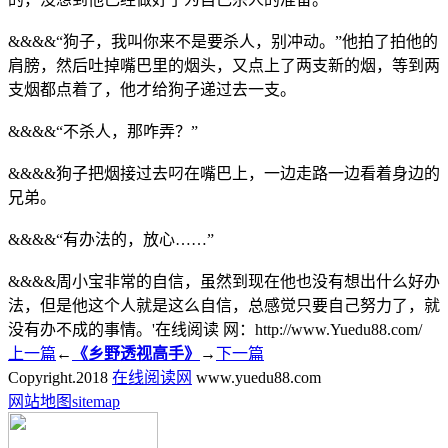
&&&&“狗子，我叫你来不是要杀人，别冲动。”他拍了拍他的
肩膀，然后吐掉嘴巴里的烟头，又点上了两支新的烟，等到两
支烟都点着了，他才给狗子递过去一支。
&&&&“不杀人，那咋弄？”
&&&&狗子把烟接过去叼在嘴巴上，一边走路一边看着身边的
兄弟。
&&&&“有办法的，放心……”
&&&&周小宝非常的自信，虽然到现在他也没有想出什么好办
法，但是他这个人就是这么自信，总感觉只要自己努力了，就
没有办不成的事情。'在线阅读 网：http://www.Yuedu88.com/
上一篇
←
《乡野透视高手》
→
下一篇
Copyright.
2018
在线阅读网
www.yuedu88.com
网站地图
sitemap