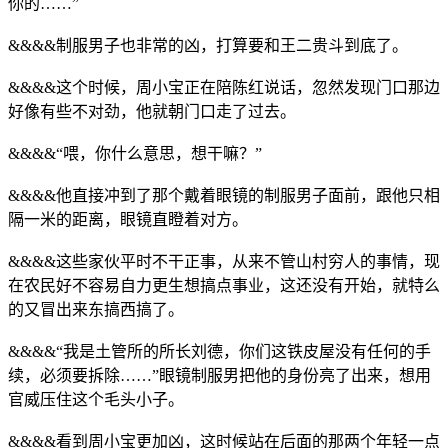
你的……”
&&&&制服男子也非常的凶，打算要和王二贵斗到底了。
&&&&这个时候，周小宝正在陪陈红说话，忽然发现门口那边
好像有些不对劲，他就朝门口走了过去。
&&&&“喂，你什么意思，想干嘛？”
&&&&他直接冲到了那个戴着眼镜的制服男子面前，跟他只相
隔一米的距离，眼镜直瞪着对方。
&&&&这些家伙平时不干正事，从来不管山村穷人的事情，现
在农民好不容易自力更生想搞点事业，这还没有开始，就特么
的又冒出来东搞西搞了。
&&&&“我是土管所的所长刘德，你们这铁皮屋没有任何的手
续，必须要拆除……”眼镜制服男把他的身份亮了出来，想用
官威压住这个毛头小子。
&&&&看到周小宝更加凶，这时候站在后面的那两个年轻一点