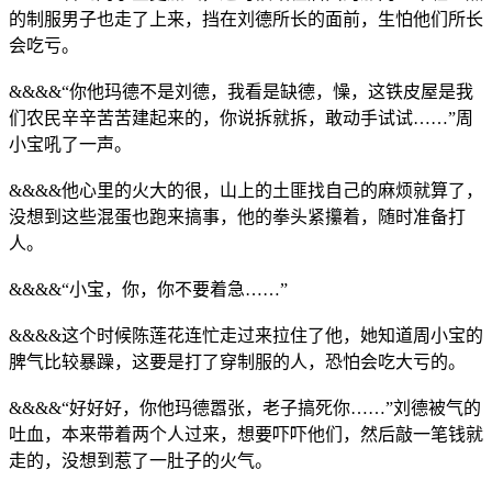
的制服男子也走了上来，挡在刘德所长的面前，生怕他们所长
会吃亏。
&&&&“你他玛德不是刘德，我看是缺德，懆，这铁皮屋是我
们农民辛辛苦苦建起来的，你说拆就拆，敢动手试试……”周
小宝吼了一声。
&&&&他心里的火大的很，山上的土匪找自己的麻烦就算了，
没想到这些混蛋也跑来搞事，他的拳头紧攥着，随时准备打
人。
&&&&“小宝，你，你不要着急……”
&&&&这个时候陈莲花连忙走过来拉住了他，她知道周小宝的
脾气比较暴躁，这要是打了穿制服的人，恐怕会吃大亏的。
&&&&“好好好，你他玛德嚣张，老子搞死你……”刘德被气的
吐血，本来带着两个人过来，想要吓吓他们，然后敲一笔钱就
走的，没想到惹了一肚子的火气。