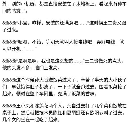
外，别的小机器，都是直接安装在了木地板上，看起来有种车
间的感觉了。
&&&&“小宝，咋样，安装的还满意吧……”这时候王二贵又跟
了过来。
&&&&“嗯嗯，不错，等明天就叫人接电线吧，弄好电线，就
可以开机了……”
&&&&“是啊是啊，我也是这么想的……”王二贵做死的点头，
他的头发不多，脑门上发亮。
&&&&这个时候孙大香送饭菜过来了，辛苦了半天的大小伙子
们，早就饿得肚子都瘪了，一下子就全跑过去，围着饭菜抢了
起来，顿时在整个车间里，充满了饭菜的香味。
&&&&王小凤和陈莲花两个人，亲自过去打了几个菜和饭放在
桌子上，然后就把技术员陈红和夏丽娜还有欧阳云叫了过去，
几个女的坐在一起吃了起来。