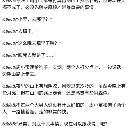
&&&&今晚上周小宝本来打算再到山上找玉石的，但是现在又
搞不成了，必须先解决麻烦才是最重要的事情。
&&&&“小宝，去哪里？”
&&&&“去镇里。”
&&&&“这么晚去镇里干哈？”
&&&&“跟我去就是了……”
&&&&周小宝递给狗子一支烟，两个人打火点上，一边说话一
边朝山路上走去。
&&&&夜里的山上有想阴凉，风吹过来冷冷的，虽然今晚上有
些月亮，但在山间的路上走着，还是感觉有些阴森森。
&&&&不过两个大男人倒没有什么好怕的，周小宝和狗子两个
人，一路抽着烟，走的非常的快。
&&&&“兄弟，到底什么事情，现在可以跟我说了吧？”