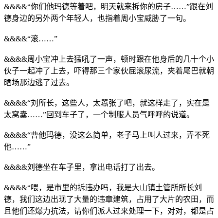
&&&&“你们他玛德等着吧，明天就来拆你的房子……”跟在刘
德身边的另外两个年轻人，也指着周小宝威胁了一句。
&&&&“滚……”
&&&&周小宝冲上去猛吼了一声，顿时跟在他身后的几十个小
伙子一起冲了上去，吓得那三个家伙屁滚尿流，夹着尾巴就朝
晒场那边逃了过去。
&&&&“刘所长，这些人，太嚣张了吧，就这样走了，实在是
太窝囊……”回到车子了，一个制服人员气呼呼的说道。
&&&&“曹他玛德，没这么简单，老子马上叫人过来，弄不死
他……”
&&&&刘德坐在车子里，拿出电话打了出去。
&&&&“喂，是市里的拆违办吗，我是大山镇土管所所长刘
德，我们这边出现了大量的违章建筑，占用了大片的农田，而
且他们还爆力抗法，请你们派人过来处理一下，对对，都是占