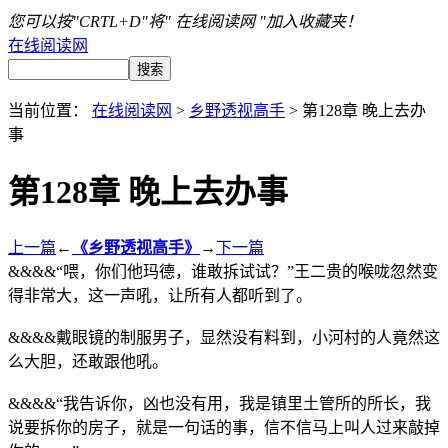
您可以按"CRTL+D"将" 在线阅读网 "加入收藏夹！
在线阅读网
当前位置：
在线阅读网
>
乡野透视高手
> 第128章 晚上去办
事
第128章 晚上去办事
上一篇
←
《乡野透视高手》
→
下一篇
&&&&“喂，你们他玛德，谁敢拆试试？”王二贵的喉咙忽然变
得非常大，这一声吼，让所有人都听到了。
&&&&戴眼镜的制服男子，显然没有料到，小河村的人竟然这
么大胆，还敢跟他吼。
&&&&“我告诉你，凶也没有用，我是镇里土管所的所长，我
说要拆你的房子，就是一句话的事，信不信马上叫人过来敲掉