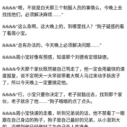
&&&&“嗯，不就是白天那三个制服人员的事情么，今晚上去
找找他们，必须解决麻烦……”
&&&&“这么急啊，这大晚上的，到哪里找人？”狗子疑惑的看
了看周小宝。
&&&&“总有办法的，今天晚上必须解决问题……”
&&&&周小宝好像有预感，知道那个刘德肯定很缺德。
&&&&今天那个家伙既然被自己骂走了，他一定会用最快的速
度报复，说不定明天一大早就带着大帮人马过来动手拆房子
了，所以今天晚上一定要搞定他。
&&&&“行，小宝只要你决定了，老子就豁出去，找到那个家
伙，老子就杀了他……”狗子暗暗的点了点头。
&&&&周小宝快速的走着，听到兄弟说的话，他不禁看了一眼
跟在自己身边的狗子，狗子是自己最好的兄弟，从小混到大
的，没想到他已经做好了为自己杀人的准备。