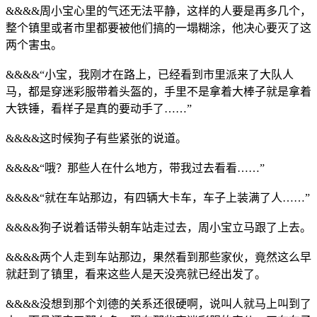
&&&&周小宝心里的气还无法平静，这样的人要是再多几个，
整个镇里或者市里都要被他们搞的一塌糊涂，他决心要灭了这
两个害虫。
&&&&“小宝，我刚才在路上，已经看到市里派来了大队人
马，都是穿迷彩服带着头盔的，手里不是拿着大棒子就是拿着
大铁锤，看样子是真的要动手了……”
&&&&这时候狗子有些紧张的说道。
&&&&“哦？那些人在什么地方，带我过去看看……”
&&&&“就在车站那边，有四辆大卡车，车子上装满了人……”
&&&&狗子说着话带头朝车站走过去，周小宝立马跟了上去。
&&&&两个人走到车站那边，果然看到那些家伙，竟然这么早
就赶到了镇里，看来这些人是天没亮就已经出发了。
&&&&没想到那个刘德的关系还很硬啊，说叫人就马上叫到了