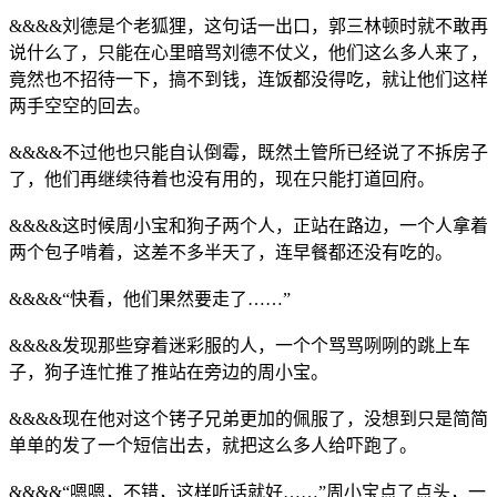
&&&&刘德是个老狐狸，这句话一出口，郭三林顿时就不敢再
说什么了，只能在心里暗骂刘德不仗义，他们这么多人来了，
竟然也不招待一下，搞不到钱，连饭都没得吃，就让他们这样
两手空空的回去。
&&&&不过他也只能自认倒霉，既然土管所已经说了不拆房子
了，他们再继续待着也没有用的，现在只能打道回府。
&&&&这时候周小宝和狗子两个人，正站在路边，一个人拿着
两个包子啃着，这差不多半天了，连早餐都还没有吃的。
&&&&“快看，他们果然要走了……”
&&&&发现那些穿着迷彩服的人，一个个骂骂咧咧的跳上车
子，狗子连忙推了推站在旁边的周小宝。
&&&&现在他对这个铐子兄弟更加的佩服了，没想到只是简简
单单的发了一个短信出去，就把这么多人给吓跑了。
&&&&“嗯嗯，不错，这样听话就好……”周小宝点了点头，一