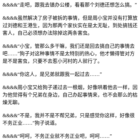
&&&&“走吧，跟我去镇办公楼，看看那个刘德还想怎么搞。”
&&&&虽然解决了房子被拆的事情，但是周小宝并没有打算放
过刘德和王港生，因为那两个家伙实在是太无耻，到处搞钱还
害人，自己必须想办法除掉这两条害虫。
&&&&“小宝，管那么多干嘛，我们还是回去搞自己的事情去
吧……”狗子对这种事情不是太特别的热心，他才懒得管对方
是不是害虫，只要不去惹小河村的人就行了。
&&&&“你这人，是兄弟就跟我一起过去……”
&&&&周小宝又给狗子递过去一根烟，好像哄着他去一样，因
为他觉得有个兄弟在身边，自己办起事情来，也不会那么的枯
燥无聊。
&&&&“不是，我并不是不帮兄弟，只是感觉你这样，好像很
不务正业……”狗子说道。
&&&&“呵呵，不务正业就不务正业吧，呵呵……”