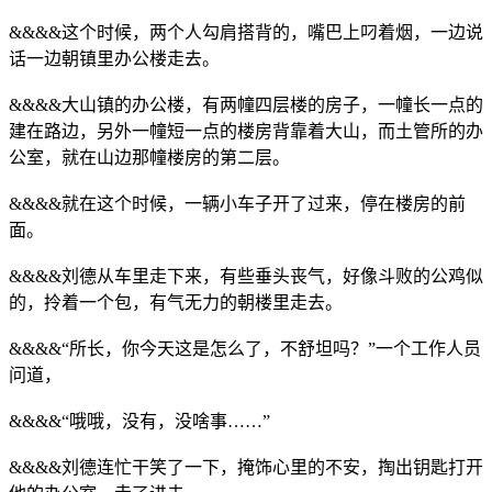
&&&&这个时候，两个人勾肩搭背的，嘴巴上叼着烟，一边说
话一边朝镇里办公楼走去。
&&&&大山镇的办公楼，有两幢四层楼的房子，一幢长一点的
建在路边，另外一幢短一点的楼房背靠着大山，而土管所的办
公室，就在山边那幢楼房的第二层。
&&&&就在这个时候，一辆小车子开了过来，停在楼房的前
面。
&&&&刘德从车里走下来，有些垂头丧气，好像斗败的公鸡似
的，拎着一个包，有气无力的朝楼里走去。
&&&&“所长，你今天这是怎么了，不舒坦吗？”一个工作人员
问道，
&&&&“哦哦，没有，没啥事……”
&&&&刘德连忙干笑了一下，掩饰心里的不安，掏出钥匙打开