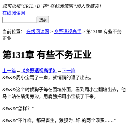
您可以按"CRTL+D"将" 在线阅读网 "加入收藏夹！
在线阅读网
当前位置：
在线阅读网
>
乡野透视高手
> 第131章 有些不务
正业
第131章 有些不务正业
上一篇
←
《乡野透视高手》
→
下一篇
&&&&周小宝骂了一声，就悄悄的退了出去。
&&&&这个时候狗子等在围墙外面，看到周小宝翻墙出去，他
马上站在墙角旁边，用肩膀把周小宝接了下来。
&&&&“怎样？”
&&&&“不咋样，都是畜生，狼狈为--奸-的两个混蛋……”