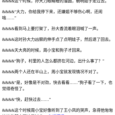
&&&&这个时候，孙大力眼睛瞪的溜圆，朝明娃子走过去。
&&&&“大力，你给我停下来，还嫌姐不够伤心啊，还闹
啥……”
&&&&看到马上要打架了，孙大香流着眼泪喊了一声。
&&&&这时孙大力凶狠的伸手点了点明娃子，然后退了回去。
&&&&天大亮的时候，周小宝和狗子才回来。
&&&&“狗子，村里的人怎么都挤在河边，出什么事了？”
&&&&两个人还在半山上，周小宝就发现情况不对了。
&&&&“是，好像是不对劲，快去看看……”狗子看了一下，也
觉得奇怪了。
&&&&“快，赶快过去……”
&&&&这个时候周小宝好像听到了王小凤的哭声，急得他匆匆