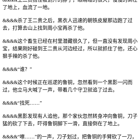
了地上，血流了一地。
&&&&杀了王二贵之后，黑衣人迅速的朝铁皮屋那边跑了过
去，打算去山上找到周小宝再杀了他。
&&&&这个畜生已经在村里潜藏很久了，但一直没有发现周小
宝，结果刚好碰到王二贵从河边经过，所以就抓住了他，还心
狠手辣的杀了他。
&&&&“谁？”
&&&&这个时候正在巡逻的鲁铜，忽然看到一个黑影一闪而
过，他立马大喊了一声，带着几个守卫就追了过去。
&&&&“找死……”
&&&&黑影发现有人追他，那个家伙忽然转身冲向鲁铜，刀子
猛的砍了下去，吓得鲁铜脚下一滑，直接倒在了地上。
&&&&“嚓……”的一声，刀子划过，把鲁铜的手臂砍了一刀，