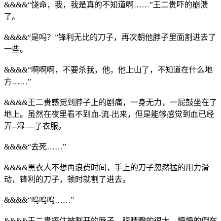
&&&&“饶命，我，我是真的不知道啊……”王二贵吓的崩溃
了。
&&&&“是吗？”锋利无比的刀子，再次朝他脖子里面割进去了
一些。
&&&&“啊啊啊，不要杀我，他，他上山了，不知道在什么地
方……”
&&&&王二贵感觉到脖子上的剧痛，一身无力，一屁鼓坐在了
地上。虽然在夜里看不到血-流-出来，但是能够感觉到血已经
弄--湿----了衣服。
&&&&“去死……”
&&&&黑衣人不想再浪费时间，手上的刀子忽然猛的用力滑
动，锋利的刀子，顿时就割了进去。
&&&&“呜呜呜……”
&&&&王二贵捂住被割开的脖子，眼睛瞪的很大，慢慢的倒在