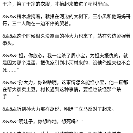
干净，换了干净的衣服，才抬起来放进了棺材里面。
&&&&棺木虚掩着，就摆在河边的大树下，王小凤和他妈妈哥
哥，三个人跪在一边不停的哭着。
&&&&这个时候很久没露面的孙大力也来了，站在旁边紧握着
拳头。
&&&&“姐，你放心，我一定杀了周小宝，为姐夫报仇的，就
是因为那个混蛋，把仇家引到小河村来的，没他俺姐夫也不会
死……”
&&&&“孙大力，你说啥呢，这事情怎么能怪小宝，他一直都
在帮大家卖土豆，村长遇到这种事情，要怪也该怪那个杀
手……”
&&&&听到孙大力那样胡说，明娃子立马反对了起来。
&&&&“明娃子，你想咋地，想死吗？”