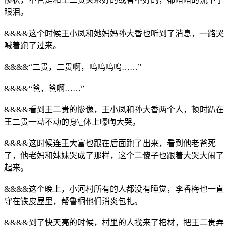
眼泪。
&&&&这个时候王小凤和她妈妈孙大香也听到了消息，一路哭
喊着跑了过来。
&&&&“二贵，二贵啊，呜呜呜呜……”
&&&&“爸，爸啊……”
&&&&看到王二贵的惨像，王小凤和孙大香两个人，顿时趴在
王二贵一动不动的身\_体上嚎啕大哭。
&&&&这时候连王大富也跟在后面跑了出来，看到他老爸死
了，他老妈和妹妹哭成了那样，这个二傻子也跟着大哭大闹了
起来。
&&&&这个晚上，小河村所有的人都没有睡觉，李香梅也一直
守在铁皮屋里，帮鲁桐他们消炎包扎。
&&&&到了快天亮的时候，村里的人找来了棺材，把王二贵弄