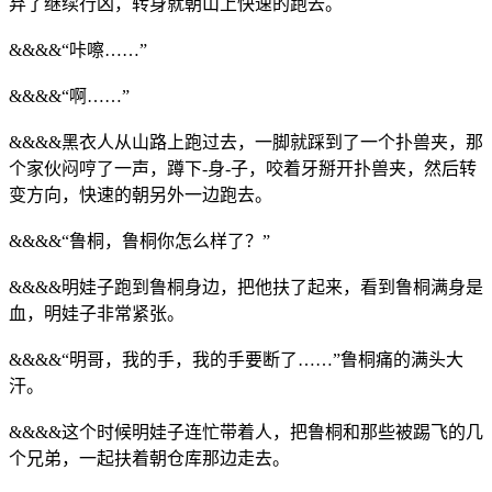
弃了继续行凶，转身就朝山上快速的跑去。
&&&&“咔嚓……”
&&&&“啊……”
&&&&黑衣人从山路上跑过去，一脚就踩到了一个扑兽夹，那
个家伙闷哼了一声，蹲下-身-子，咬着牙掰开扑兽夹，然后转
变方向，快速的朝另外一边跑去。
&&&&“鲁桐，鲁桐你怎么样了？”
&&&&明娃子跑到鲁桐身边，把他扶了起来，看到鲁桐满身是
血，明娃子非常紧张。
&&&&“明哥，我的手，我的手要断了……”鲁桐痛的满头大
汗。
&&&&这个时候明娃子连忙带着人，把鲁桐和那些被踢飞的几
个兄弟，一起扶着朝仓库那边走去。