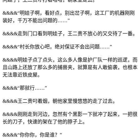
&&&&“明娃子啊，看好点，别出岔子啊，这工厂的机器刚刚
装好，千万不能出问题的……”
&&&&走到门口看到明娃子，王二贵不放心的又交待了一番。
&&&&“村长你放心吧，绝对保证不会出问题……”
&&&&明娃子点了点头，这么多人像是护厂队一样的巡逻，而
且山路上还放了那么多的捕兽夹，就算是有人敢偷袭，也根本
无法靠近铁皮屋。
&&&&“那就行……”
&&&&王二贵叼着烟，朝他家里慢悠悠的走了过去。
&&&&刚刚走到河边，忽然有个黑影一下就冲了起来，一把很
长的刀子，快速的架在了他的脖子上。
&&&&“你你你，你是谁？”