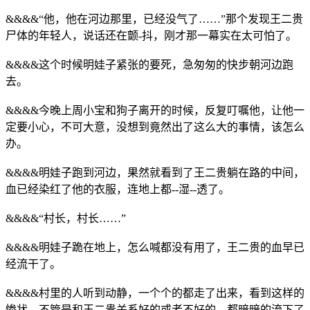
&&&&“他，他在河边那里，已经没气了……”那个发现王二贵
尸体的年轻人，说话还在颤-抖，刚才那一幕实在太可怕了。
&&&&这个时候明娃子紧张的要死，急匆匆的快步朝河边跑
去。
&&&&今晚上周小宝和狗子离开的时候，反复叮嘱他，让他一
定要小心，不可大意，没想到竟然出了这么大的事情，该怎么
办。
&&&&明娃子跑到河边，果然就看到了王二贵躺在路的中间，
血已经染红了他的衣服，连地上都--湿--透了。
&&&&“村长，村长……”
&&&&明娃子跪在地上，怎么喊都没有用了，王二贵的血早已
经流干了。
&&&&村里的人听到动静，一个个的都走了出来，看到这样的
惨状，不管是和王二贵关系好的或者不好的，都暗暗的流下了