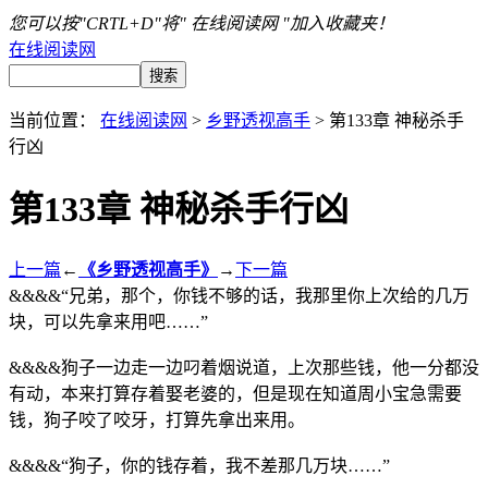
您可以按"CRTL+D"将" 在线阅读网 "加入收藏夹！
在线阅读网
当前位置：
在线阅读网
>
乡野透视高手
> 第133章 神秘杀手
行凶
第133章 神秘杀手行凶
上一篇
←
《乡野透视高手》
→
下一篇
&&&&“兄弟，那个，你钱不够的话，我那里你上次给的几万
块，可以先拿来用吧……”
&&&&狗子一边走一边叼着烟说道，上次那些钱，他一分都没
有动，本来打算存着娶老婆的，但是现在知道周小宝急需要
钱，狗子咬了咬牙，打算先拿出来用。
&&&&“狗子，你的钱存着，我不差那几万块……”