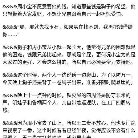
&&&&周小宝不愿意要他的钱，知道那些钱是狗子的希望，他
只想带着大家发财，不想让兄弟跟着自己一起担惊受怕。
&&&&“那，那就先找玉石，如果实在找不到，我再把钱借给
你……”
&&&&狗子和周小宝从小就一起长大，他觉得兄弟的困难就是
他的困难，钱跟兄弟比起来，那就是个屁，更何况小宝为的是
大家过的更好，才会这么拼的，所以自己必须要全力支持他。
&&&&这个时候，两个人一边说话一边爬山，为了以防万一，
今天晚上狗子还是背了一卷绳子出来，准备好随时爬悬崖的。
&&&&晚上十一点钟的时候，铁皮屋的四周还是防守非常的
严，明娃子和鲁桐两个人，亲自带着巡逻队，在工厂四周转
悠。
&&&&因为周小宝去了山上，所以王二贵不放心，他也专门跑
来视察了一番，这个时候看看已经半夜，觉得应该不会有什么
问题了，王二贵才打着哈哈，朝家里走去。