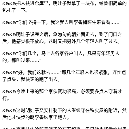
&&&&把人扶进仓库里，明娃子就拿了一块布，给鲁桐简单的
包扎了一下。
&&&&“你们坚持一下，我这就去叫李香梅医生来看看……”
&&&&明娃子说完之后，急匆匆的朝外面走去，到了门口之
后，他感觉很不放心，这时又把另外几个年轻人叫了过去。
&&&&“你们几个，马上去各家各户叫人，凡是有年轻男人
的，都叫过来……”
&&&&“好，我们这就去……”那几个年轻人也很紧张，连忙点
了点头，就快速的跑了出去。
&&&&今晚上来的那个家伙武功很高，必须要多点人守着才
行。
&&&&这时明娃子又安排剩下的人继续守在铁皮屋的附近，然
后他才快步的朝李香妹家里跑去。