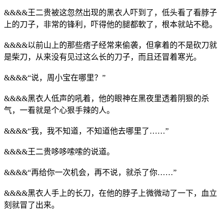
&&&&王二贵被这忽然出现的黑衣人吓到了，低头看了看脖子
上的刀子，非常的锋利，吓得他的腿都軟了，根本就站不稳。
&&&&以前山上的那些痞子经常来偷袭，但拿着的不是砍刀就
是柴刀，从来没有见过这么长的刀子，而且还冒着寒光。
&&&&“说，周小宝在哪里？”
&&&&黑衣人低声的吼着，他的眼神在黑夜里透着阴狠的杀
气，一看就是个心狠手辣的人。
&&&&“我，我不知道，不知道他去哪里了……”
&&&&王二贵哆哆嗦嗦的说道。
&&&&“再给你一次机会，再不说，就杀了你……”
&&&&黑衣人手上的长刀，在他的脖子上微微动了一下，血立
刻就冒了出来。