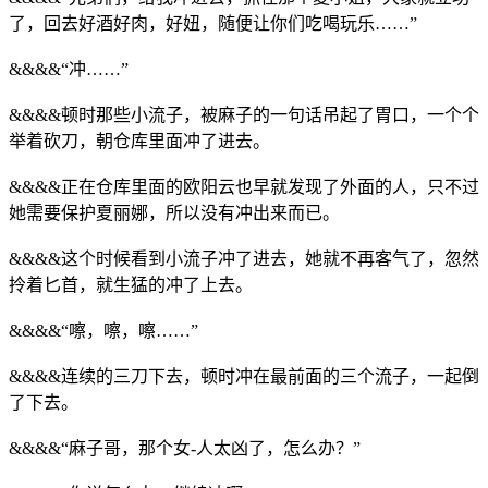
了，回去好酒好肉，好妞，随便让你们吃喝玩乐……”
&&&&“冲……”
&&&&顿时那些小流子，被麻子的一句话吊起了胃口，一个个
举着砍刀，朝仓库里面冲了进去。
&&&&正在仓库里面的欧阳云也早就发现了外面的人，只不过
她需要保护夏丽娜，所以没有冲出来而已。
&&&&这个时候看到小流子冲了进去，她就不再客气了，忽然
拎着匕首，就生猛的冲了上去。
&&&&“嚓，嚓，嚓……”
&&&&连续的三刀下去，顿时冲在最前面的三个流子，一起倒
了下去。
&&&&“麻子哥，那个女-人太凶了，怎么办？”