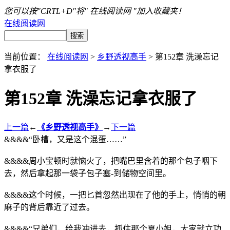
您可以按"CRTL+D"将" 在线阅读网 "加入收藏夹！
在线阅读网
当前位置：
在线阅读网
>
乡野透视高手
> 第152章 洗澡忘记
拿衣服了
第152章 洗澡忘记拿衣服了
上一篇
←
《乡野透视高手》
→
下一篇
&&&&“卧槽，又是这个混蛋……”
&&&&周小宝顿时就恼火了，把嘴巴里含着的那个包子咽下
去，然后拿起那一袋子包子塞-到储物空间里。
&&&&这个时候，一把匕首忽然出现在了他的手上，悄悄的朝
麻子的背后靠近了过去。
&&&&“兄弟们，给我冲进去，抓住那个夏小姐，大家就立功