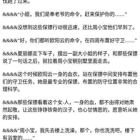
伐跑了过来。
&&&&“小姐，我们是奉老爷的命令，赶来保护你的……”
&&&&没想到这些保镖行动很迅速，还比周小宝他们早到了。
&&&&“好，你们都听欧阳云的命令，在四周布置好守卫……”
&&&&夏丽娜走下车子，摆出一副大小姐的样子，和那些保镖
说了一句话之后，就拉着周小宝朝别墅里面走去。
&&&&这个时候欧阳云一身的血衣，站在保镖中间安排布置他
们的守卫任务，她是最专业的保镖，布置的防守位置非常的合
理科学。
&&&&那些保镖看着这个女-人，一身的血，都不由得对她肃
然起敬，让这些铮铮铁骨的汉子，也心甘情愿的，愿意听从她
的安排。
&&&&“周小宝，我先去楼上洗澡，那个，你也洗洗吧，楼下
有浴室的……”