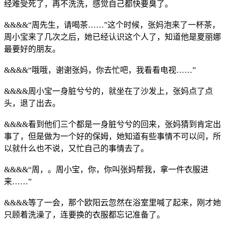
经难受死了，再不洗洗，感觉自己都快要臭了。
&&&&“周先生，请喝茶……”这个时候，张妈泡来了一杯茶，
周小宝来了几次之后，她已经认识这个人了，知道他是夏丽娜
最要好的朋友。
&&&&“哦哦，谢谢张妈，你去忙吧，我看看电视……”
&&&&周小宝一身脏兮兮的，就坐在了沙发上，张妈点了点
头，退了出去。
&&&&看到他们三个都是一身脏兮兮的回来，张妈猜到肯定出
事了，但是做为一个好的保姆，她知道有些事情不可以问，所
以就什么也不说，又忙自己的事情去了。
&&&&“周，。周小宝，你，你叫张妈帮我，拿一件衣服进
来……”
&&&&等了一会，那个欧阳云忽然在浴室里喊了起来，刚才她
只顾着洗澡了，连要换的衣服都忘记准备了。