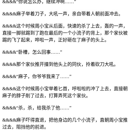
&&&&“你说怎么办，继续冲啊……”
&&&&麻子举着刀子，大吼一声，亲自带着人朝前面冲去。
&&&&这个时候周小宝从后面，快速的杀了上去，轰的一声，
直接一脚就踢到了跑在最后的一个小流子的背上，那个家伙被
踢的飞了起来，哗啦一声，正好砸在了麻子的头上。
&&&&“卧槽，怎么回事……”
&&&&那个家伙推开撞到他头上的同伙，拎着砍刀大吼。
&&&&“麻子，你爷爷我来了……”
&&&&这个时候周小宝举着匕首，呼啦啦的冲了上去，直接朝
麻子的脖子削了过去，打算弄死这个家伙。
&&&&“杀，杀，给我杀了他……”
&&&&麻子吓得直退，把他身边的几个小流子，直朝周小宝推
过去，阻挡他的前进。