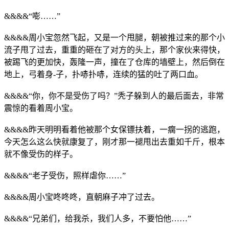
&&&&“嘭……”
&&&&周小宝忽然飞起，又是一个甩腿，朝被推过来的那个小
流子甩了过去，重重的砸在了对方的头上，那个家伙来得快，
被踢飞的更加快，轰隆一声，撞在了仓库的墙壁上，然后倒在
地上，弓着身-子，扑哧扑哧，连续的猛的吐了两口血。
&&&&“你，你不是受伤了吗？”秃子躲到人的最后面去，非常
震惊的看着周小宝。
&&&&昨天明明看着他被那个女保镖扶着，一瘸一拐的逃跑，
今天怎么这么快就康复了，刚才那一褪甩出去重如千斤，根本
就不像受伤的样子。
&&&&“老子受伤，照样虐你……”
&&&&周小宝咚咚咚，直朝麻子冲了过去。
&&&&“兄弟们，给我杀，我们人多，不要怕他……”