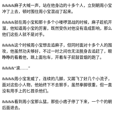
&&&&麻子大喊一声，站在他身边的十多个人，立刻朝周小宝
冲了上去，顿时围住周小宝混战了起来。
&&&&就在周小宝和那十多个小喽啰混战的时候，麻子趁机开
溜，他知道周小宝的厉害，既然受伤对他没有造成影响，那么
他们这些人就不是对手。
&&&&这个时候周小宝想去追麻子，但同时面对十多个人的围
攻，他虽然功夫够好，不过一时之间也无法脱身去追赶了，眼
睁睁的看着他，跳上面包车，开着车子屁鼓冒烟的跑了。
&&&&“滚……”
&&&&周小宝发威了，连续的几脚，又踢飞了好几个小流子，
面对这些小人物，他始终下不去狠手，虽然拳脚很重，但一直
没有用手上的匕首杀他们。
&&&&看到周小宝那么猛，那些小痞子停了下来，一个个的朝
后面退去。