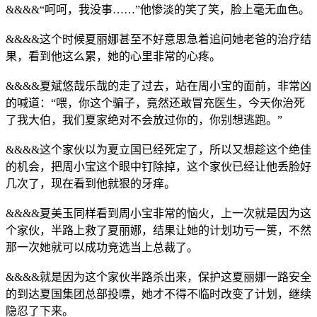
&&&&“呵呵，我没事……”他惨淡的笑了笑，脸上毫无血色。
&&&&这个时候夏丽娜甚至不好意思急着追问她老爸的治疗结
果，看到他这么累，她的心里非常的心疼。
&&&&夏斌悠哉乐哉的走了过去，站在周小宝的面前，非常凶
的喊道：“喂，你这个骗子，竟然还敢冒充医生，今天你治死
了我大伯，我们夏家绝对不会放过你的，你别想逃跑。”
&&&&这个家伙以为夏立国已经死定了，所以又想趁这个绝佳
的机会，把周小宝这个眼中钉除掉，这个家伙已经让他丢脸好
几次了，现在看到他就狠的牙痒。
&&&&夏美玉同样看到周小宝非常的恼火，上一次就是因为这
个家伙，半路上救了夏丽娜，结果让她的计划功亏一篑，不然
那一次她就可以成功竞选当上总裁了。
&&&&就是因为这个家伙半路杀出来，保护这夏丽娜一路安全
的到达夏国集团总部投嘌，她才不得不临时改变了计划，继续
隐忍了下来。