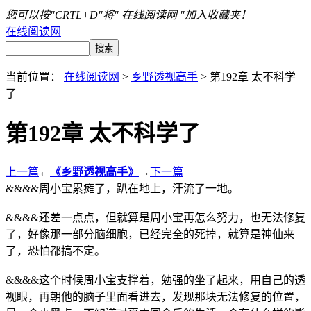
您可以按"CRTL+D"将" 在线阅读网 "加入收藏夹！
在线阅读网
当前位置：
在线阅读网
>
乡野透视高手
> 第192章 太不科学
了
第192章 太不科学了
上一篇
←
《乡野透视高手》
→
下一篇
&&&&周小宝累瘫了，趴在地上，汗流了一地。
&&&&还差一点点，但就算是周小宝再怎么努力，也无法修复
了，好像那一部分脑细胞，已经完全的死掉，就算是神仙来
了，恐怕都搞不定。
&&&&这个时候周小宝支撑着，勉强的坐了起来，用自己的透
视眼，再朝他的脑子里面看进去，发现那块无法修复的位置，