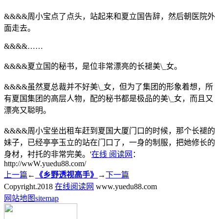
&&&&周小宝点了点头，站起来和夏立国告辞，然后朝医院外
面走去。
&&&&……
&&&&夏立国的秘书，是位非常漂亮的长褪美\_女。
&&&&虽然夏总裁并不好美\_女，但为了集团的形象着想，所
有夏国集团的高层人物，配的秘书都是极品的美\_女，而且又
漂亮又聪明。
&&&&周小宝坐出租车赶到夏国大厦门口的时候，那个长褪的
妹子，已经亭亭玉立的站在门口了，一身的制服，把她修长的
身材，衬托的非常完美。'
在线 阅读网
：
http://wwW.yuedu88.com/
上一篇
←
《乡野透视高手》
→
下一篇
Copyright.
2018
在线阅读网
www.yuedu88.com
网站地图
sitemap