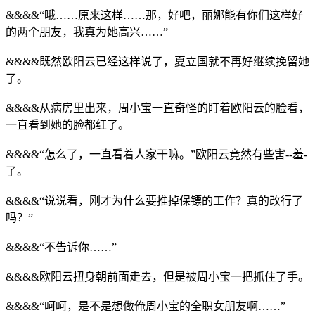
&&&&“哦……原来这样……那，好吧，丽娜能有你们这样好
的两个朋友，我真为她高兴……”
&&&&既然欧阳云已经这样说了，夏立国就不再好继续挽留她
了。
&&&&从病房里出来，周小宝一直奇怪的盯着欧阳云的脸看，
一直看到她的脸都红了。
&&&&“怎么了，一直看着人家干嘛。”欧阳云竟然有些害--羞-
了。
&&&&“说说看，刚才为什么要推掉保镖的工作？真的改行了
吗？”
&&&&“不告诉你……”
&&&&欧阳云扭身朝前面走去，但是被周小宝一把抓住了手。
&&&&“呵呵，是不是想做俺周小宝的全职女朋友啊……”