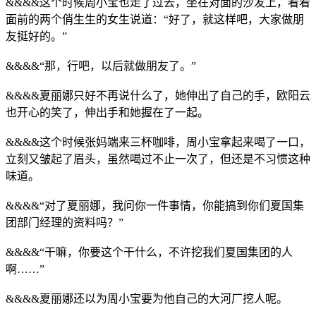
&&&&这个时候周小宝也走了过去，坐在对面的沙发上，看着
面前的两个俏生生的女生说道：“好了，就这样吧，大家做朋
友挺好的。”
&&&&“那，行吧，以后就做朋友了。”
&&&&夏丽娜只好不再说什么了，她伸出了自己的手，欧阳云
也开心的笑了，伸出手和她握在了一起。
&&&&这个时候张妈端来三杯咖啡，周小宝拿起来喝了一口，
立刻又皱起了眉头，虽然喝过不止一次了，但还是不习惯这种
味道。
&&&&“对了夏丽娜，我问你一件事情，你能搞到你们夏国集
团部门经理的资料吗？”
&&&&“干嘛，你要这个干什么，不许挖我们夏国集团的人
啊……”
&&&&夏丽娜还以为周小宝要为他自己的大河厂挖人呢。