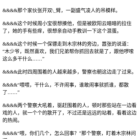
&&&&那个家伙张开双\_臂，一副盛气凌人的吊模样。
&&&&这个时候周小宝很想揍他，但是被欧阳云暗暗的拉住
了，她的手有些痒，很想亲自动手教训一下这个混蛋。
&&&&这个时候一个保镖走到木宗林的旁边，嚣张的说道：
“木少爷，既然喜欢，我们兄弟帮你抓回去就是了，跟他啰嗦
这么多干什么……”
&&&&此时四周围着的人越来越多，警察也朝这边走了过来。
&&&&“喂喂，干什么，不许闹事，谁敢闹事就抓谁，都散
了……”
&&&&两个警察大吼着，驱赶围着的人，顿时那些站在一边看
戏的人，就一个个的散开了，不过还是远远的站着，看着这边
的热闹。
&&&&“喂，你们几个，怎么回事？”那个警察，盯着木宗林问