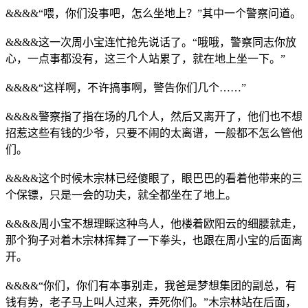
&&&&“喂，你们没事吧，怎么坐地上？”其中一个警察问道。
&&&&这一次周小宝连忙抢先说话了。“哦哦，警察同志你放
心，一点事都没有，这三个人站累了，就在地上坐一下。”
&&&&“这样啊，不许搞事啊，警告你们几个……”
&&&&警察指了指在场的几个人，然后又离开了，他们也不想
招惹这些有钱的少爷，只要不闹的太离谱，一般都不怎么管他
们。
&&&&这个时候木宗林已经傻眼了，眼巴巴的看着他带来的三
个保镖，只是一会的功夫，就全都坐在了地上。
&&&&周小宝不想理睬这种鸟人，他楼着欧阳云的细腰就走，
那个狗子对着木宗林挥舞了一下拳头，也跟在周小宝的后面离
开。
&&&&“你们，你们有本事别走，我爸是梦想集团的副总，有
钱有势，老子马上叫人过来，弄死你们。”木宗林站在后面，