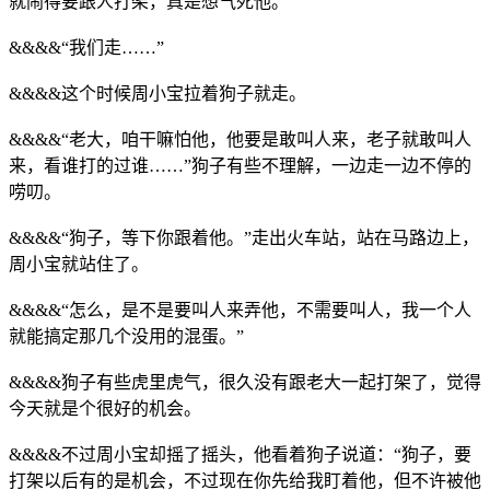
就闹得要跟人打架，真是想气死他。
&&&&“我们走……”
&&&&这个时候周小宝拉着狗子就走。
&&&&“老大，咱干嘛怕他，他要是敢叫人来，老子就敢叫人
来，看谁打的过谁……”狗子有些不理解，一边走一边不停的
唠叨。
&&&&“狗子，等下你跟着他。”走出火车站，站在马路边上，
周小宝就站住了。
&&&&“怎么，是不是要叫人来弄他，不需要叫人，我一个人
就能搞定那几个没用的混蛋。”
&&&&狗子有些虎里虎气，很久没有跟老大一起打架了，觉得
今天就是个很好的机会。
&&&&不过周小宝却摇了摇头，他看着狗子说道：“狗子，要
打架以后有的是机会，不过现在你先给我盯着他，但不许被他