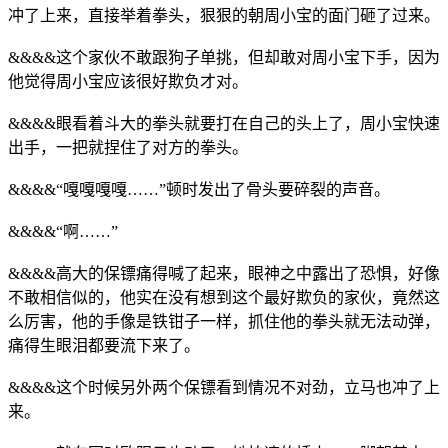
冲了上来，直接举着拳头，狠狠的朝周小宝的面门砸了过来。
&&&&这个家伙不敢跟狗子单挑，但却敢对周小宝下手，因为
他觉得周小宝应该很好欺负才对。
&&&&眼看着斗大的拳头就要打在自己的头上了，周小宝快速
出手，一把就捏住了对方的拳头。
&&&&“嘎嘎嘎嘎……”顿时发出了骨头要碎裂的声音。
&&&&“啊……”
&&&&高大的保镖痛得喊了起来，眼神之中露出了恐惧，好像
不敢相信似的，他实在没有想到这个最好欺负的家伙，竟然这
么厉害，他的手像是铁钳子一样，抓住他的拳头就无法动弹，
痛得生眼泪都要流下来了。
&&&&这个时候另外两个保镖看到情况不对劲，立马也冲了上
来。