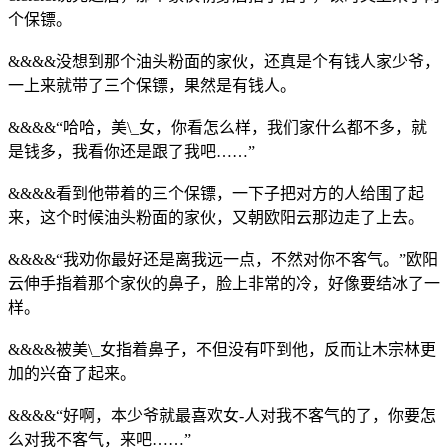
个保镖。
&&&&没想到那个油头粉面的家伙，还真是个有钱人家少爷，
一上来就带了三个保镖，果然是有钱人。
&&&&“哈哈，美\_女，你看怎么样，我们家什么都不多，就
是钱多，我看你还是跟了我吧……”
&&&&看到他带着的三个保镖，一下子把对方的人给围了起
来，这个时候油头粉面的家伙，又朝欧阳云那边走了上去。
&&&&“我劝你最好还是离我远一点，不然对你不客气。”欧阳
云伸手指着那个家伙的鼻子，脸上非常的冷，好像要结冰了一
样。
&&&&被美\_女指着鼻子，不但没有吓到他，反而让木宗林更
加的兴奋了起来。
&&&&“好啊，本少爷就最喜欢女-人对我不客气的了，你要怎
么对我不客气，来吧……”