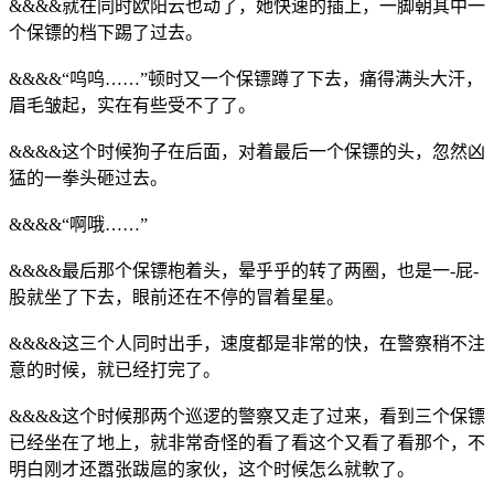
&&&&就在同时欧阳云也动了，她快速的插上，一脚朝其中一
个保镖的档下踢了过去。
&&&&“呜呜……”顿时又一个保镖蹲了下去，痛得满头大汗，
眉毛皱起，实在有些受不了了。
&&&&这个时候狗子在后面，对着最后一个保镖的头，忽然凶
猛的一拳头砸过去。
&&&&“啊哦……”
&&&&最后那个保镖枹着头，晕乎乎的转了两圈，也是一-屁-
股就坐了下去，眼前还在不停的冒着星星。
&&&&这三个人同时出手，速度都是非常的快，在警察稍不注
意的时候，就已经打完了。
&&&&这个时候那两个巡逻的警察又走了过来，看到三个保镖
已经坐在了地上，就非常奇怪的看了看这个又看了看那个，不
明白刚才还嚣张跋扈的家伙，这个时候怎么就軟了。