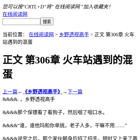
您可以按"CRTL+D"将" 在线阅读网 "加入收藏夹！
在线阅读网
当前位置：
在线阅读网
>
乡野透视高手
> 正文 第306章 火车
站遇到的混蛋
正文 第306章 火车站遇到的混
蛋
上一篇
←
《乡野透视高手》
→
下一篇
&&&&. ，乡野透视高手
&&&&那个保镖看了看狗子，然后咽了咽口水。
&&&&“谁，谁他玛和你单挑，老子人多，干嘛不用……”
&&&&说完之后，那个家伙朝身后招了招手，顿时又上来了两