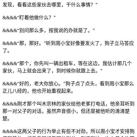
发现，看看这些家伙去哪里，干什么事情？”
&&&&“盯着他做什么？”
&&&&“别问那么多，按我说的办就是了。”
&&&&“那，那好。”听到周小宝好像要发火了，狗子立马答应
了。
&&&&“那个，你先叫一辆出租车，等在这边，我估计那几个
家伙，马上就会出来了，到时候你就跟上去。”
&&&&“好的，老大你放心。”狗子点了点头，看到周小宝那么
正儿八经的，他也开始重视起来。
&&&&刚才那个叫木宗林的家伙给他老爹打电话，他亲耳听到
那一对父子的对话，虽然声音很小，但还是被他听的清清楚
楚。
&&&&这两父子的行为举止有些不对劲，所以周小宝才安排狗