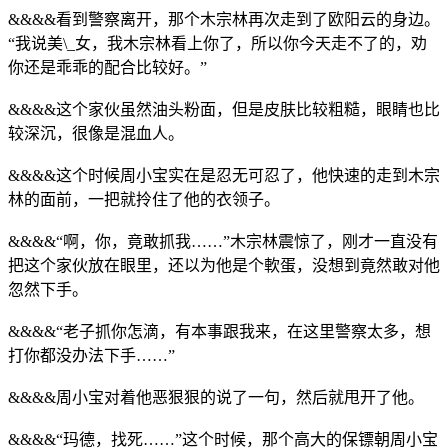
&&&&看到警察离开，那个木宗林再次走到了欧阳云的身边。
“我说美\_女，我木宗林看上你了，所以你今天走不了的，劝
你还是乖乖的配合比较好。”
&&&&这个家伙虽然油头粉面，但是皮肤比较粗糙，眼睛也比
较深沉，很像是混血人。
&&&&这个时候周小宝实在是忍无可忍了，他快速的走到木宗
林的面前，一把就拎住了他的衣领子。
&&&&“啊，你，竟敢抓我……”木宗林震惊了，刚才一直没有
把这个家伙放在眼里，还以为他是个軟蛋，没想到竟然敢对他
忽然下手。
&&&&“老子抓你怎滴，有本事跟我来，在这里警察太多，想
打你都没办法下手……”
&&&&周小宝对着他恶狠狠的说了一句，然后就甩开了他。
&&&&“玛德，找死……”这个时候，那个高大的保镖朝周小宝