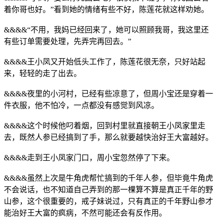
着你哥也好。”看到她的情绪有些不好，陈莲花就这样劝她。
&&&&“不用，我妈已经回来了，她可以照顾我哥，我这里还
有些订单需要处理，先弄完再回去。”
&&&&王小凤又开始低头工作了，陈莲花很无奈，只好站起
来，轻轻的走了出去。
&&&&夜里的小河村，已经有些凉意了，但周小宝还是穿着一
件衣服，他不怕冷，一点都没有感觉到风凉。
&&&&这个时候他叼着烟，回到村里就直接朝王小凤家里走
去，既然人参已经搞到了手，那么就要越快治好王大富越好。
&&&&走到王小凤家门口，周小宝忽然停了下来。
&&&&虽然上次是牛角虎帮忙搞到的千年人参，但毕竟牛角虎
不会说话，也不知道自己弄到的那一棵算不算是真正千年的野
山参，这个很重要的，戒子妹说过，只有真正的千年野山参才
能治好王大富的疯病，不然可能还会有反作用。