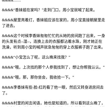
&&&&……
&&&&“香妹姐在家吗？”走到门口，周小宝就喊了起来。
&&&&屋里亮着灯，香妹姐应该在家的，周小宝直接朝屋里走
了进去。
&&&&这个时候李香妹匆匆忙忙的从她的房间跑了出来，一身
的头发有点--湿--，连换上去的衣服都沾着水珠，刚才她正在
洗澡，听到周小宝的喊声就急匆匆的穿上衣服裤子跑了出来。
&&&&“小宝怎么了呢，这么晚来找我？”
&&&&“哦，上次找的那个人参我找到了，想让你帮我认认。”
&&&&“哦，那，那你坐会，我收拾一下。”
&&&&李香妹有些-脸-红的看了他一眼，然后又转身进房间去
了。
&&&&村里的闲言闲语，她也是知道的，所以看到这么晚了，