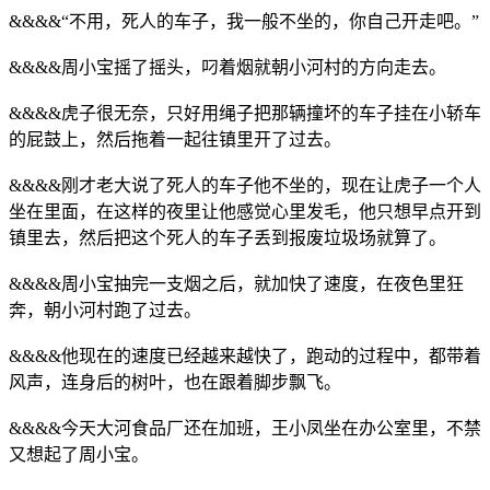
&&&&“不用，死人的车子，我一般不坐的，你自己开走吧。”
&&&&周小宝摇了摇头，叼着烟就朝小河村的方向走去。
&&&&虎子很无奈，只好用绳子把那辆撞坏的车子挂在小轿车
的屁鼓上，然后拖着一起往镇里开了过去。
&&&&刚才老大说了死人的车子他不坐的，现在让虎子一个人
坐在里面，在这样的夜里让他感觉心里发毛，他只想早点开到
镇里去，然后把这个死人的车子丢到报废垃圾场就算了。
&&&&周小宝抽完一支烟之后，就加快了速度，在夜色里狂
奔，朝小河村跑了过去。
&&&&他现在的速度已经越来越快了，跑动的过程中，都带着
风声，连身后的树叶，也在跟着脚步飘飞。
&&&&今天大河食品厂还在加班，王小凤坐在办公室里，不禁
又想起了周小宝。