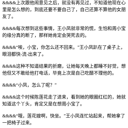
&&&&上次跟他闹意见之后，就没有再见过，不知道他现在心
里是怎么想的，到底还要不要自己了，自己还算不算他的女朋
友了。
&&&&每次想到这些事情，王小凤就非常的慌，生怕和周小宝
的缘分真的断了，那样她肯定会哭死去的。
&&&&“唉，小宝，你怎么还不回来。”王小凤趴在了桌子上，
眼泪都快-流-出来了。
&&&&这种不知道结果的折磨，让她每天晚上都睡不好觉，想
他但又不敢给他打电话，毕竟上次是自己吃醋不理他的。
&&&&“小凤，怎么了呢？”
&&&&这个时候陈莲花走了进来，看到她的眼圈红红的，她就
知道这个丫头，肯定又是在想周小宝了。
&&&&“哦，莲花嫂啊，快坐。”王小凤连忙站起来，帮她拿了
一把椅子过来。