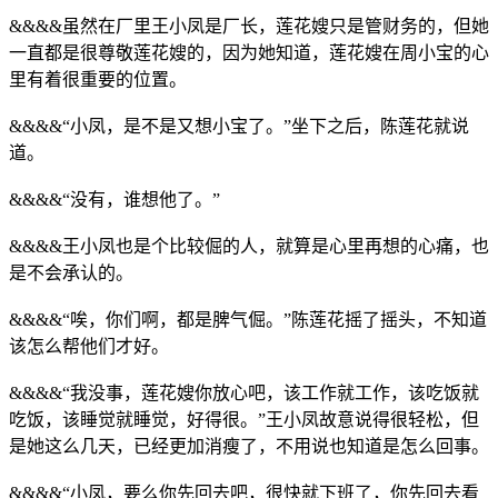
&&&&虽然在厂里王小凤是厂长，莲花嫂只是管财务的，但她
一直都是很尊敬莲花嫂的，因为她知道，莲花嫂在周小宝的心
里有着很重要的位置。
&&&&“小凤，是不是又想小宝了。”坐下之后，陈莲花就说
道。
&&&&“没有，谁想他了。”
&&&&王小凤也是个比较倔的人，就算是心里再想的心痛，也
是不会承认的。
&&&&“唉，你们啊，都是脾气倔。”陈莲花摇了摇头，不知道
该怎么帮他们才好。
&&&&“我没事，莲花嫂你放心吧，该工作就工作，该吃饭就
吃饭，该睡觉就睡觉，好得很。”王小凤故意说得很轻松，但
是她这么几天，已经更加消瘦了，不用说也知道是怎么回事。
&&&&“小凤，要么你先回去吧，很快就下班了，你先回去看