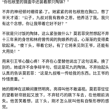
“你包袱里的锦盒中还装着那只陶钵？”
不弃的神经顿时绷得紧-了。她紧紧的将包袱抱在胸口，憋了
半天才道：“公子，九叔对我有救命之恩，他养活了我。我只
有这个念想，你让我带着它好不好？”
不就是只讨饭的陶钵，这么紧张做什么？莫若菲突然想起不弃
十三年来的身世和林府曾传闻的狗娘养的话，心渐渐的变得柔
软起来。“傻丫头，带着它好。有了它将来见到王爷，还能有
大用处！”
用来引王爷心酸心疼！不弃在心里替他说出了这句话来。换了
别的，她或许不会争辩半句，但这是花九的陶钵。不弃抬起头
认真的告诉莫若菲：“这是九叔唯一传给我的东西。比王爷的
怜惜贵重。”
她的眼神在这瞬间骤然明亮，亮得叫他不敢逼视。莫若菲怔怔
的望着轿帘掀起又放下，不弃轻巧的跳下车去，在他眼前消
失。他苦笑着想，这丫头，刚才怎么就叫他有自惭形秽的感
觉。