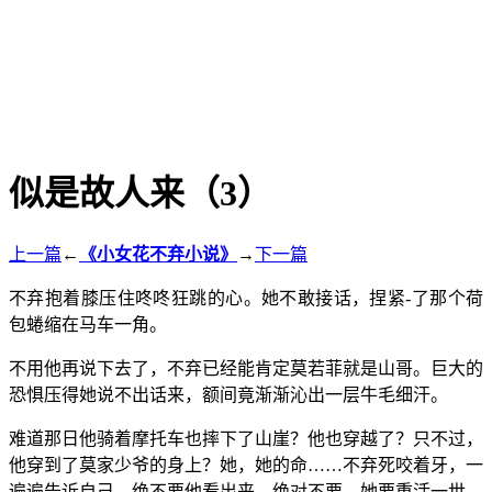
似是故人来（3）
上一篇
←
《小女花不弃小说》
→
下一篇
不弃抱着膝压住咚咚狂跳的心。她不敢接话，捏紧-了那个荷
包蜷缩在马车一角。
不用他再说下去了，不弃已经能肯定莫若菲就是山哥。巨大的
恐惧压得她说不出话来，额间竟渐渐沁出一层牛毛细汗。
难道那日他骑着摩托车也摔下了山崖？他也穿越了？只不过，
他穿到了莫家少爷的身上？她，她的命……不弃死咬着牙，一
遍遍告诉自己，绝不要他看出来，绝对不要。她要重活一世。