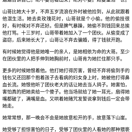
山哥比她大十岁，不弃五岁流浪在外时被他捡到，从此就跟着
他混生活。她去卖玫瑰花时，山哥就是个小偷。他的偷技很
好，有时候对不弃还好。但是脾气暴躁，她偷不到钱回来总挨
他打骂。十三岁时，山哥带着她加入了一个团伙。从偷变成了
盗窃，后来她长大了，山哥让不弃去骗婚，得了钱就开跑。
有时候她觉得他是她唯一的亲人，是她相依为命的大哥。至少
在团伙里的人把手伸到她胸前时，山哥肯为她拦住那只手。
更多的时候她恨着他。他打她打得厉害，曾经不弃将偷到手的
钱包又还回那个抱着孩子去看病的妇女身上时，她被他打得鼻
血长流。她恨他听了团伙老大的话让她去当人鸽子。她害怕，
害怕真的把她卖给一个傻子。他当场就给了她一耳光，扇得她
嘴都破了，满嘴是血。又哄着她赌咒发誓说拿到钱后一定会带
她走。
她常常想，那一晚会不会是她故意松开的手，故意落下山崖。
她受够了担惊害怕的日子，受够了团伙里的人看她的那种猥亵