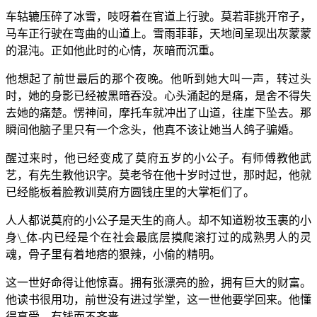
车轱辘压碎了冰雪，吱呀着在官道上行驶。莫若菲挑开帘子，
马车正行驶在弯曲的山道上。雪雨菲菲，天地间呈现出灰蒙蒙
的混沌。正如他此时的心情，灰暗而沉重。
他想起了前世最后的那个夜晚。他听到她大叫一声，转过头
时，她的身影已经被黑暗吞没。心头涌起的是痛，是舍不得失
去她的痛楚。愣神间，摩托车就冲出了山道，往崖下坠去。那
瞬间他脑子里只有一个念头，他真不该让她当人鸽子骗婚。
醒过来时，他已经变成了莫府五岁的小公子。有师傅教他武
艺，有先生教他识字。莫老爷在他十岁时过世，那时起，他就
已经能板着脸教训莫府方圆钱庄里的大掌柜们了。
人人都说莫府的小公子是天生的商人。却不知道粉妆玉裹的小
身\_体-内已经是个在社会最底层摸爬滚打过的成熟男人的灵
魂，骨子里有着地痞的狠辣，小偷的精明。
这一世好命得让他惊喜。拥有张漂亮的脸，拥有巨大的财富。
他读书很用功，前世没有进过学堂，这一世他要学回来。他懂
得享受，有钱而不吝啬。