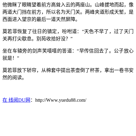
他微眯了眼睛望着前方高耸入云的两座山。山峰拔地而起，像
两道大门挡在前方，所以名为天门关。两峰夹道形成天堑，是
西面进入望京的最后一道天然屏障。
莫若菲恢复了往日的镇定，吩咐道：“天色不早了，过了天门
关再打尖歇息。别苑收拾好没？”
坐在车辕旁的剑声笑嘻嘻的答道：“早传信回去了。公子放心
就是！”
莫若菲放下轿帘，从棉套中提出茶壶倒了杯茶，拿出一卷书安
然的阅读。
在 线阅DU网
：http://Www.yuedu88.com/