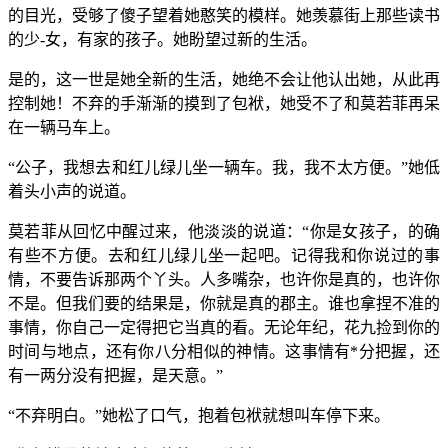
的目光，受够了傻子望着她憨笑的模样。她羡慕街上那些读书
的少-女，有家的孩子。她盼望过新的生活。
是的，这一世是她全新的生活，她绝不会让他认出她，从此再
控制她！不弃的手渐渐的摸到了包袱，她受不了和莫若菲再呆
在一辆马车上。
“公子，我想去和红儿绿儿坐一辆车。我，我不太方便。”她低
着头小声的说道。
莫若菲从回忆中醒过来，他淡淡的说道：“你是女孩子，的确
有些不方便。去和红儿绿儿坐一起吧。记得我和你说过的事
情，不要告诉那两个丫头。人多嘴杂，也许你是真的，也许你
不是。但我们要的结果是，你就是真的郡主。谁也拿捏不准的
事情，你自己一定得把它当真的看。无论年纪，花九捡到你的
时间与地点，还有你八分相似的神情。这事情有*分把握，还
有一两分没有把握，是天意。”
“不弃明白。”她松了口气，抱着包袱就想叫车停下来。