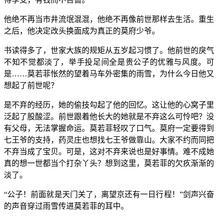
他绝不再当市井流氓混混，他绝不再像前世那样去生活。重生
之后，他决定改头换面成为真正的莫府少爷。
书读得多了，世家大族的规矩从五岁起习惯了。他前世的戾气
不知不觉都淡了，举手投足间全是贵公子的优雅与风度。可
是……莫若菲怅然的望着马车外密集的雨雪，为什么今日他又
想起了前世呢？
是不弃的经历，她的偷技勾起了他的回忆。这让他的心窝子里
泛起了股酸涩。前世跟着他长大的她就是不弃这么可怜吧？没
有父母，无法掌握命运。莫若菲轻叹了口气。莫府一定要得到
七王爷的支持，药灵庄也想找七王爷做靠山。大家不约而同把
不弃当成了宝贝。可是，这对不弃来说也是好事情。难不成她
真的想一世都当个打杂丫头？想到这里，莫若菲的欠疚渐渐的
淡了。
“公子！前面就是天门关了，离望京还有一日行程！”剑声兴奋
的声音穿过雨雪传进莫若菲的耳中。