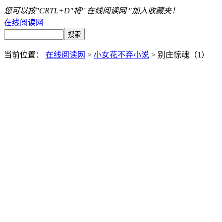
您可以按"CRTL+D"将" 在线阅读网 "加入收藏夹！
在线阅读网
当前位置：
在线阅读网
>
小女花不弃小说
> 别庄惊魂（1）