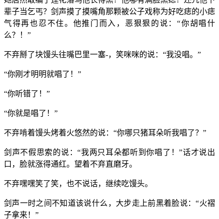
辈子当乞丐？剑声摸了摸嘴角那颗被公子戏称为好吃痣的小痣
气得再也忍不住。他推门而入，恶狠狠的说：“你胡唱什
么？！”
不弃掰了块馒头往嘴巴里一塞-，笑咪咪的说：“我没唱。”
“你刚才明明就唱了！”
“你听错了！”
“你就是唱了！”
不弃啃着馒头烤着火悠然的说：“你哪只猪耳朵听我唱了？”
剑声不假思索的说：“我两只耳朵都听到你唱了！”话才说出
口，脸就涨得通红。望着不弃直磨牙。
不弃嘿嘿笑了笑，也不说话，继续吃馒头。
剑声一时之间不知道该说什么，大步走上前黑着脸说：“火褶
子拿来！”