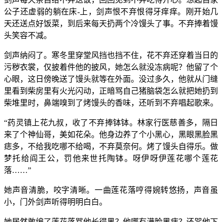
公子还虚弱的躺在床-上，剑声恨不弃恨得牙痒痒。刚开始几
天还送点好饭菜，到后来每天扔两个冷馒头了事。不弃捧着馒
头笑容不减。
剑声纳闷了。寒冬里穿堂风挡也挡不住，花不弃还穿着当日的
污秽衣裳，仅披着件他的披风，她怎么就没冻病呢？他留了个
心眼，这日傍晚送了馒头就等在外面。没过多久，他就从门缝
里看到柴房里有火光闪动，正暗骂自己猪脑袋怎么就把她扔到
柴堆里时，鼻端嗅到了烤馒头的香味，还听到不弃唱起歌来。
“药灵镇上花九叔，收了不弃捧钵钵。林家行医慈善多，隔日
来了个神仙哥，美如花朵。他身边养了个小黑心，黑眼黑脸黑
痣多，不给我吃哪不给喝，不弃莫奈何。烤了馒头自得乐。做
梦托给阎王公，罚他来世托陶钵。呀伊呀伊莲花哪个莲花
落……”
她声音清脆，咬字清晰。一曲莲花落哼得婉转悠扬，声音虽
小，门外剑声听得明明白白。
她居然敢编了莲花落骂他长得黑？他哪有满脸黑痣？还咒他下