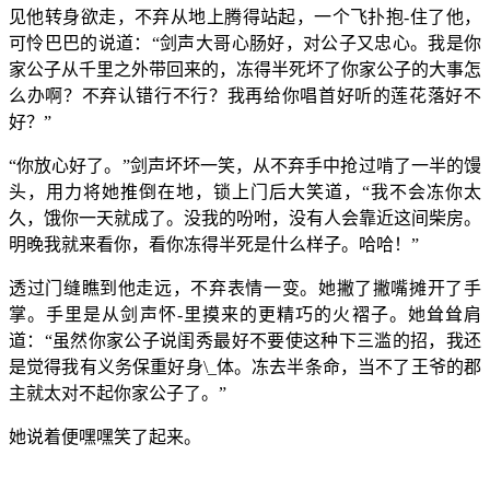
见他转身欲走，不弃从地上腾得站起，一个飞扑抱-住了他，
可怜巴巴的说道：“剑声大哥心肠好，对公子又忠心。我是你
家公子从千里之外带回来的，冻得半死坏了你家公子的大事怎
么办啊？不弃认错行不行？我再给你唱首好听的莲花落好不
好？”
“你放心好了。”剑声坏坏一笑，从不弃手中抢过啃了一半的馒
头，用力将她推倒在地，锁上门后大笑道，“我不会冻你太
久，饿你一天就成了。没我的吩咐，没有人会靠近这间柴房。
明晚我就来看你，看你冻得半死是什么样子。哈哈！”
透过门缝瞧到他走远，不弃表情一变。她撇了撇嘴摊开了手
掌。手里是从剑声怀-里摸来的更精巧的火褶子。她耸耸肩
道：“虽然你家公子说闺秀最好不要使这种下三滥的招，我还
是觉得我有义务保重好身\_体。冻去半条命，当不了王爷的郡
主就太对不起你家公子了。”
她说着便嘿嘿笑了起来。