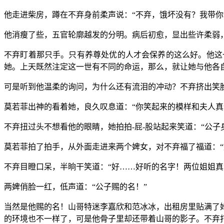
他走进柴房，蹲在不弃身前柔声说：“不弃，饿坏没有？我带你
他消瘦了些，五官轮廓越发的分明。病后初愈，显出些许柔弱
不弃盯着那只手。只有养尊处优的人才会保养的这么好。他这
她。上天既然注定这一世有不同的命运，那么，就让她与他各
可是听到他温柔的询问，为什么还有流泪的冲动？不弃挤出笑脸
莫若菲出神的看着她，良久叹息道：“你笑起来的模样和夫人真
不弃扭过头不想看他的眼睛，她拍拍-屁-股站起来笑道：“公子
莫若菲拍了拍手，从外面走进来两个婢女，对不弃福了福道：“
不弃目瞪口呆，半晌干笑道：“好……好听的名字！两位姐姐真
两婢俏脸一红，低声道：“公子赐的名！”
当然是他赐的名！山哥特迷李嘉欣和范冰冰，出租房里贴满了
的环境也不一样了，可是他骨子里却还带着山哥的影子。不弃