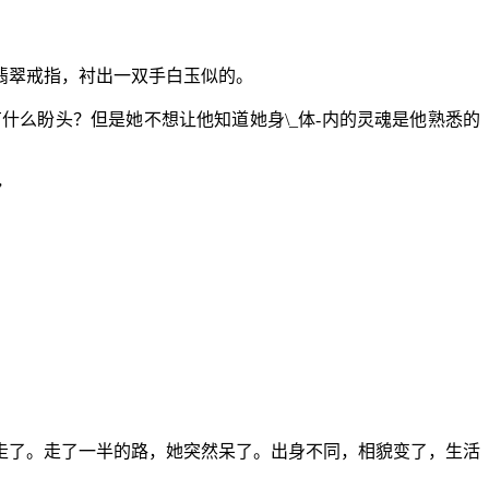
翡翠戒指，衬出一双手白玉似的。
么盼头？但是她不想让他知道她身\_体-内的灵魂是他熟悉的
”
走了。走了一半的路，她突然呆了。出身不同，相貌变了，生活