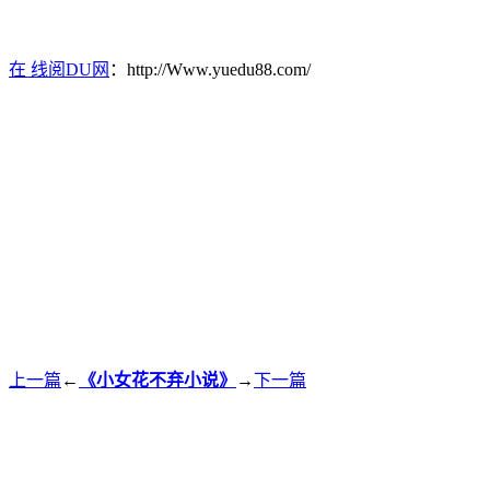
在 线阅DU网
：http://Www.yuedu88.com/
上一篇
←
《小女花不弃小说》
→
下一篇