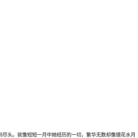
到尽头。就像短短一月中她经历的一切，繁华无数却像镜花水月