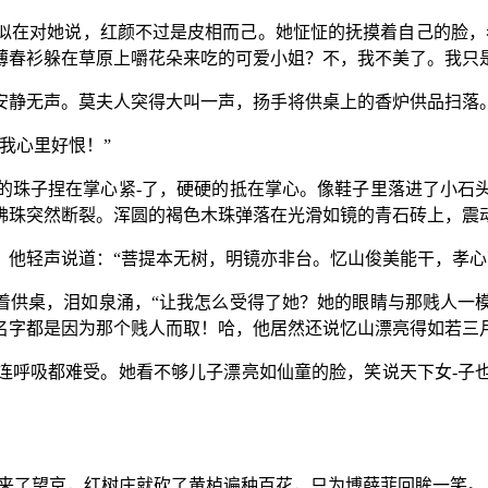
似在对她说，红颜不过是皮相而己。她怔怔的抚摸着自己的脸，
薄春衫躲在草原上嚼花朵来吃的可爱小姐？不，我不美了。我只
安静无声。莫夫人突得大叫一声，扬手将供桌上的香炉供品扫落
我心里好恨！”
的珠子捏在掌心紧-了，硬硬的抵在掌心。像鞋子里落进了小石
佛珠突然断裂。浑圆的褐色木珠弹落在光滑如镜的青石砖上，震
。他轻声说道：“菩提本无树，明镜亦非台。忆山俊美能干，孝心
靠着供桌，泪如泉涌，“让我怎么受得了她？她的眼睛与那贱人一
名字都是因为那个贱人而取！哈，他居然还说忆山漂亮得如若三
连呼吸都难受。她看不够儿子漂亮如仙童的脸，笑说天下女-子
婚来了望京，红树庄就砍了黄栌遍种百花，只为博薛菲回眸一笑。