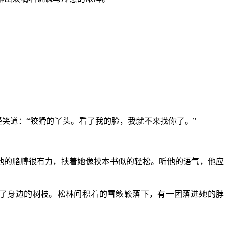
笑道：“狡猾的丫头。看了我的脸，我就不来找你了。”
他的胳膊很有力，挟着她像挟本书似的轻松。听他的语气，他应
-了身边的树枝。松林间积着的雪簌簌落下，有一团落进她的脖