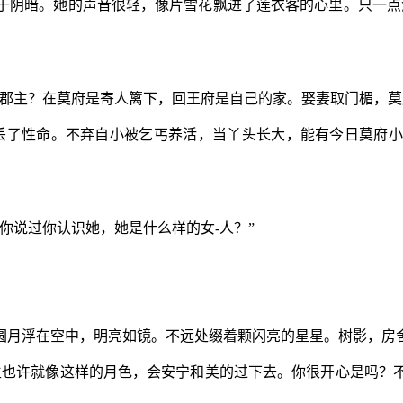
于阴暗。她的声音很轻，像片雪花飘进了莲衣客的心里。只一点
的郡主？在莫府是寄人篱下，回王府是自己的家。娶妻取门楣，莫
丢了性命。不弃自小被乞丐养活，当丫头长大，能有今日莫府
你说过你认识她，她是什么样的女-人？”
圆月浮在空中，明亮如镜。不远处缀着颗闪亮的星星。树影，房
生也许就像这样的月色，会安宁和美的过下去。你很开心是吗？