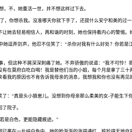
着想，不，她重活一世，并不想这样过下去。
回了，你想杀我。没准哪天你就下手了，还提什么安宁和美的过一
不让她去轻易相信人，再和谐的时刻，她也保持着内心的警惕。
中她逗弄剑声，他忍不住笑了：“杀你对我有什么好处？你若是
事，但这种不屑深深刺痛了她。不弃骄傲的说道：“我不可怜！
没有在莫府白吃白喝！我是替他们当的小姐，每个月是拿了三十
来看我的原因也不肯告诉我母亲的消息，我想我和你也没有再见
了：“真是头小狼崽儿。没想到你母亲那么柔美的女-子能生下你
回了院子。
若是白色，更能隐藏痕迹。”
脚已裹在一片纯白色中。她的脸渐渐的涨得通红，尴尬得无地自