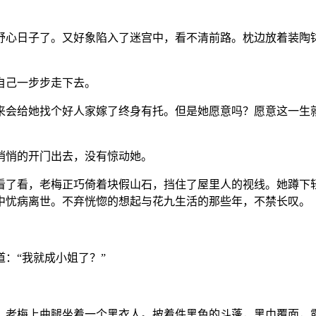
舒心日子了。又好象陷入了迷宫中，看不清前路。枕边放着装陶
自己一步步走下去。
来会给她找个好人家嫁了终身有托。但是她愿意吗？愿意这一生
悄悄的开门出去，没有惊动她。
看了看，老梅正巧倚着块假山石，挡住了屋里人的视线。她蹲下
中忧病离世。不弃恍惚的想起与花九生活的那些年，不禁长叹。
：“我就成小姐了？”
，老梅上曲腿坐着一个黑衣人。披着件黑色的斗蓬，黑巾覆面，