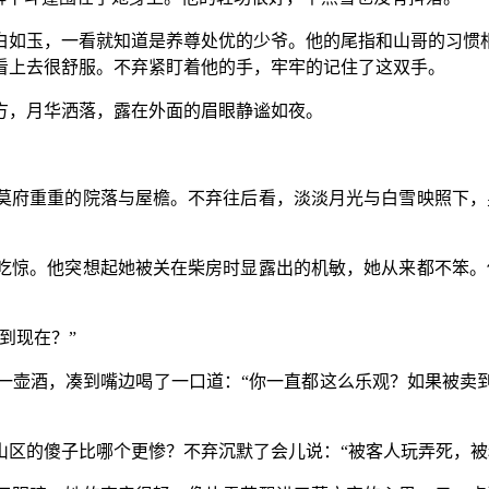
白如玉，一看就知道是养尊处优的少爷。他的尾指和山哥的习惯
看上去很舒服。不弃紧盯着他的手，牢牢的记住了这双手。
方，月华洒落，露在外面的眉眼静谧如夜。
莫府重重的院落与屋檐。不弃往后看，淡淡月光与白雪映照下，
吃惊。他突想起她被关在柴房时显露出的机敏，她从来都不笨。
到现在？”
了一壶酒，凑到嘴边喝了一口道：“你一直都这么乐观？如果被
山区的傻子比哪个更惨？不弃沉默了会儿说：“被客人玩弄死，被