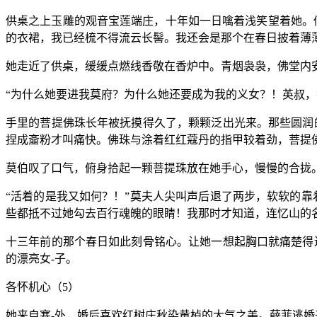
供桌之上玉雕的观音宝莲端庄，十年如一日噙着浅笑望着她。
的衣裙，我已经梳不得流云长髻。我还会是那个在春日披着薄
她走近了供桌，缓缓点燃线香敬在香炉中。青烟袅袅，佛堂内
“为什么她要进我莫府？为什么她还要成为我的义女？！英叔，
手里的菩提佛珠长年被抚摸得久了，颗颗泛出光来。那些圆润
捏成齑粉才叫痛快。佛珠与涂着红红蔻丹的指甲较着劲，菩提
莫伯叹了口气，俯身拾起一颗菩提珠放在她手心，慢慢的合拢
“活着的是我又如何？！”莫夫人尖叫声后退了两步，软软的
些都抵不过她勾去百行魂魄的眼睛！我那时才知道，连忆山的
十三年前的那个春日如此刻骨铭心。让她一想起胸口就痛楚得
的漂亮女-子。
各怀机心（5）
她来自塞-外，婚后喜欢红树庄秋染黄栌的大气之美。薛菲逃