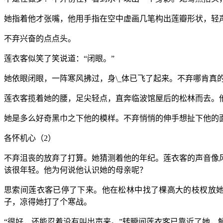
她指着他才张嘴，他用手指在空中虚画几笔构出莲瓣形状，轻声
不弃兴奋的点点头。
莲衣客似笑了笑说道：“闭眼。”
她依眼闭眼，一阵寒风拂过，身\_体已飞了起来。不弃哪肯真
莲衣客揽着她的腰，足尖轻点，直奔临波馆屋后的松林而去。
她是多么好奇黑巾之下他的模样。不弃悄悄的伸手想扯下他的面
各怀机心（2）
不弃沮丧的放弃了打算。她猜测着他的年纪。莲衣客的声音像
该很年轻。他为何说他认识她的母亲呢？
思索间莲衣客已停了下来。他在松林中找了棵高大的枝杈放她
子，凉得她打了个寒战。
“很好，还能忍着没有叫出声来。”转瞬间莲衣客已靠近了她，