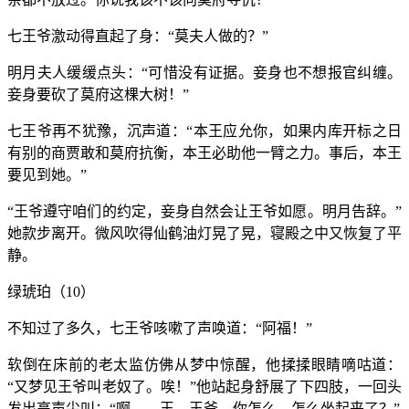
七王爷激动得直起了身：“莫夫人做的？”
明月夫人缓缓点头：“可惜没有证据。妾身也不想报官纠缠。
妾身要砍了莫府这棵大树！”
七王爷再不犹豫，沉声道：“本王应允你，如果内库开标之日
有别的商贾敢和莫府抗衡，本王必助他一臂之力。事后，本王
要见到她。”
“王爷遵守咱们的约定，妾身自然会让王爷如愿。明月告辞。”
她款步离开。微风吹得仙鹤油灯晃了晃，寝殿之中又恢复了平
静。
绿琥珀（10）
不知过了多久，七王爷咳嗽了声唤道：“阿福！”
软倒在床前的老太监仿佛从梦中惊醒，他揉揉眼睛嘀咕道：
“又梦见王爷叫老奴了。唉！”他站起身舒展了下四肢，一回头
发出高声尖叫：“啊——王，王爷，你怎么，怎么坐起来了？”