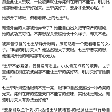
痴至此让人赞叹，一段歌舞就让你瘫倒在床口不能言。明月比
谁都盼着让王爷好起来。王爷病好了，妾身才会安心呢。”
她拂开了帏帐，俯看着床-上的七王爷。
难道外面的人都被她弄晕了？她能自由出入把守森严的寝殿，
她的武功真可怕。不弃想探头去瞧她长什么样子，却又不敢。
被声音惊醒的七王爷睁开眼睛，床前站着一个戴着帷帽的女-
子。神秘的明月夫人？他猛然瞪大了双眼。七王爷悲哀的想，
他连揭开她的帷帽都有心无力。
“王爷不必紧张，妾身没有恶意。小女青芜昨晚的歌舞，世子
重建的红树庄凌波阁都不能让王爷的病好转，明月只好冒险前
来。”
七王爷听到这话眼睛不觉一亮，眼神中自然流露出一种希翼的
光来。瘫倒在床的这些天口不能言的滋味，实比死更难受。难
道明月夫人有办法治好他？
“妾身能以金针刺-穴-活络王爷被堵塞-的经脉让王爷行动自