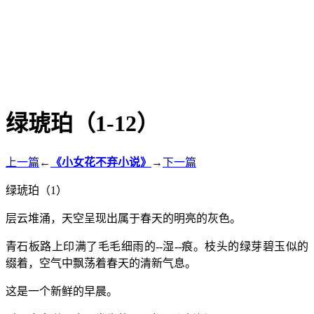
绿琥珀（1-12）
上一篇
←
《小女花不弃小说》
→
下一篇
绿琥珀（1）
层云堆涌，天空呈现出属于春天的明亮的灰色。
青石板路上印满了毛毛细雨的--湿--痕。枝头的绿芽碧玉似的
缀着，空气中飘荡着春天的清新气息。
这是一个新鲜的早晨。