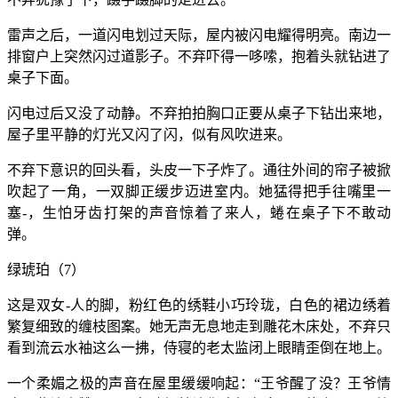
雷声之后，一道闪电划过天际，屋内被闪电耀得明亮。南边一
排窗户上突然闪过道影子。不弃吓得一哆嗦，抱着头就钻进了
桌子下面。
闪电过后又没了动静。不弃拍拍胸口正要从桌子下钻出来地，
屋子里平静的灯光又闪了闪，似有风吹进来。
不弃下意识的回头看，头皮一下子炸了。通往外间的帘子被掀
吹起了一角，一双脚正缓步迈进室内。她猛得把手往嘴里一
塞-，生怕牙齿打架的声音惊着了来人，蜷在桌子下不敢动
弹。
绿琥珀（7）
这是双女-人的脚，粉红色的绣鞋小巧玲珑，白色的裙边绣着
繁复细致的缠枝图案。她无声无息地走到雕花木床处，不弃只
看到流云水袖这么一拂，侍寝的老太监闭上眼睛歪倒在地上。
一个柔媚之极的声音在屋里缓缓响起：“王爷醒了没？王爷情