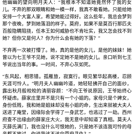
他幽幽的望向明月夫人：“我根本不知道她竟然怀了我的女
儿。不弃的那双眼睛和她一模一样，我真不敢看她。只能给她
安排一个大富人家，希望她能过得好。这么些年，我总会梦到
那个夜晚，梦到她落泪的样子。莫府，如果不是莫百行那匹夫
百般隐瞒阻挠，任本王如何威胁也不肯吐实，我又怎会找不到
她？但你又是何人？你为什么会有她的下落？”
不弃再一次被打懵了。她，真的是他的女儿，是他的妹妹！她
曾以为七王爷不见她，说不定她不是她的女儿。亲口听到七王
爷说出当年的事。一时间，不弃心灰如死。
“东风起，相思错。孤雁旅，寂寞行。眼见繁华起高楼，忍顾
天涯可怜人。”明月夫人幽幽吟道，她轻轻拂开自己的面纱，
露出秋月般皎皎的清丽容颜：“不向王爷说原因，王爷始终心
怀疑虑。薛家庄里并不是只有一个小姐的。家母只是个婢女，
身份低贱，我和她是姐妹却没有小姐的命，生出来就被大夫人
送进了庵堂，因缘际会学得了一身武艺，也逃过了一劫。西州
府查不出缘由的薛家庄大火，我无意中却知道了真相。莫夫人
灭薛氏满门，我也没什么可恨她的，只是她不该连我可怜的母
亲都不放过。你说我该不该向莫府寻仇？”