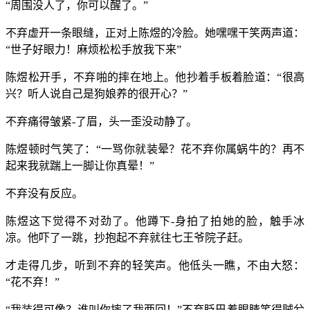
“周围没人了，你可以醒了。”
不弃虚开一条眼缝，正对上陈煜的冷脸。她嘿嘿干笑两声道：
“世子好眼力！麻烦松松手放我下来”
陈煜松开手，不弃啪的摔在地上。他抄着手板着脸道：“很高
兴？听人说自己是狗娘养的很开心？”
不弃痛得皱紧-了眉，头一歪没动静了。
陈煜顿时气笑了：“一骂你就装晕？花不弃你属蜗牛的？再不
起来我就踹上一脚让你真晕！”
不弃没有反应。
陈煜这下觉得不对劲了。他蹲下-身拍了拍她的脸，触手冰
凉。他吓了一跳，抄抱起不弃就往七王爷院子赶。
才走得几步，听到不弃的轻笑声。他低头一瞧，不由大怒：
“花不弃！”
“我装得可像？谁叫你摔了我两回！”不弃眨巴着眼睛笑得贼兮