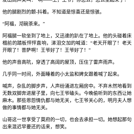
他的腿剧烈的颤-抖着。不知道是惊喜还是惊骇。
“阿福，沏碗茶来。”
阿福腿一软坐到了地上，又迅速的趴在了地上。他的头碰着床
榻前的踏板怦怦直响，涕泪交加的喊道：“老天开眼了！老天
开眼了！菩萨啊！王爷好了！王爷好了！”
他的声音高吭，穿透了高阔的屋顶，压住了雷声雨声。
几乎同一时间，外面睡着的小太监和婢女跟着喊了起来。
喊声，杂乱的脚步声，人声纷涌进左厢房中。不弃木然地看到
无数双脚奔进屋子里，向七王爷磕头。今晚偷听到的东西让她
麻木。那些恩怨情仇都与她无关，七王爷关心的，明月夫人想
做的事情都与她无关。
山哥这一世享受了莫府的一切，也会去承担一切。她想起那句
出来混迟早要还的话来，想笑。