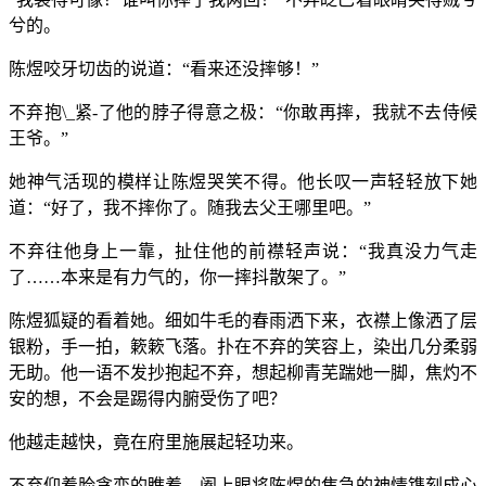
兮的。
陈煜咬牙切齿的说道：“看来还没摔够！”
不弃抱\_紧-了他的脖子得意之极：“你敢再摔，我就不去侍候
王爷。”
她神气活现的模样让陈煜哭笑不得。他长叹一声轻轻放下她
道：“好了，我不摔你了。随我去父王哪里吧。”
不弃往他身上一靠，扯住他的前襟轻声说：“我真没力气走
了……本来是有力气的，你一摔抖散架了。”
陈煜狐疑的看着她。细如牛毛的春雨洒下来，衣襟上像洒了层
银粉，手一拍，簌簌飞落。扑在不弃的笑容上，染出几分柔弱
无助。他一语不发抄抱起不弃，想起柳青芜踹她一脚，焦灼不
安的想，不会是踢得内腑受伤了吧？
他越走越快，竟在府里施展起轻功来。
不弃仰着脸贪恋的瞧着，阖上眼将陈煜的焦急的神情镌刻成心