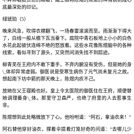
底最深处的印记。
绿琥珀（5）
晚来风急，吹得衣襟翻飞，一场春雷滚滚而至。雨渐渐下得大
了，白线一般从檐下瓦当垂下。庭院中青石板地上小小的白色
水花此起彼伏连绵不绝的怒放着。这些水花像陈煜脑中的各种
线索，看似寻到了源头，又突然间消失找不到踪迹。
柳青芜在王府内不敢下重手，不弃内腑没有受伤，但是她的身
\_体却异常虚弱。御医说是受寒生病伤了元气尚未复元之故。
想起南下坊中箭的那天晚上，陈煜内疚不己。
放她在父王寝殿也好。皇上令太医院的御医住在王府，顺便替
她调理番身\_体。那里守卫森严，也绝了府里的人去惹事生
非。
陈煜想到此处略微放下了心。他吩咐道：“阿石，拿油衣来！”
阿石替他穿好油衣，撑着伞提着灯笼好奇的问道：“去哪儿少