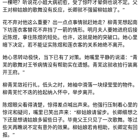
一棵吧？听说花小姐大病初愈，受了惊吓才晕倒也说不定。父
王对柳姑娘的歌舞没有反应，长卿就不强留柳姑娘了。”
花不弃对他这么重要？出一点点事情就赶她走？柳青芜想起南
下坊莲衣客替花不弃挡了一箭的情形。明月夫人要她进府后接
近陈煜，拿住陈煜的短处。也许，这就是她的突破口。她心里
暗下决定，若不能证实陈煜和莲衣客的关系她绝不离开。
她心思转动极快，当下已有了对策。她嘴里平静的说道：“青
芜的歌舞对王爷病情没有帮助实在遗憾。青芜这就收拾行装离
开王府。”
柳青芜敛衽行礼，低头之时，她袖中滑落一块绿莹莹的物件。
柳青芜忙不迭的拾起纳入怀中，举步离开。
陈煜眼尖看得清楚，惊得差点喊出声来。他强行压制着心里的
惊诧和疑问，嘴里已笑出声来：“柳姑娘请留步。长卿细想之
下还是想请姑娘多留些日子。毕竟父王只见了一次歌舞。等过
些天再瞧说不定有意外的效果。柳姑娘若肯相助，长卿定有回
报。”