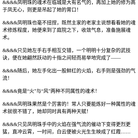
&&&&凤明珠的魂术在临城是大有名气的，再加上她的修为高
于凤无心，则更是吊起了她的胃口！
&&&&凤明珠也毫不扭捏，既然主家的老家主说想看看她的魂
术修炼程度，她便来到了庭院之下，收敛气息，准备施展魂
术。
&&&&只见她左手右手相互交错，一个明明十分复杂的武技
诀，便在她翩然跃动的十指之间轻而易举地完成了——
&&&&随后，她左手化出一股鲜红的火焰，右手则是强劲的气
流！
&&&&竟是“火”与“风”两种不同属性的魂术！
&&&&凤明珠果然是个厉害的！常人只要能炼好一种属性的魂
术就很不错了，她却同时具有两种天赋！
&&&&只见凤明珠手中的火焰在强气流的催动下变得更烈更
猛，直冲云霄，一时间，白云便被火光生生映成了红霞……