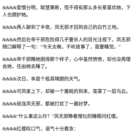
&&&&爱憎分明，聪慧果断，怪不得有那么多长辈喜欢她，下
人也拥护她。
&&&&两人聊到了半夜，凤无邪才回到自己的白竹之地。
&&&&然后在帝千邪危险得几乎要杀人的目光注视下，凤无邪
随口解释了一句：“今天太晚，不听故事了，我要睡觉。”
&&&&帝千邪瞧她困得那个样子，心中虽然愤愤，却也没再理
会她，任由她去睡了。
&&&&次日，本是个极其晴朗的天气。
&&&&可凤家上下，却被一个噩耗的到来，笼罩了一层乌云。
&&&&就连凤无邪，都被打扰了一晨好梦。
&&&&“什么事这么吵？”凤无邪睁着惺忪的睡眼问红缨。
&&&&红缨叹口气，语气十分着急：