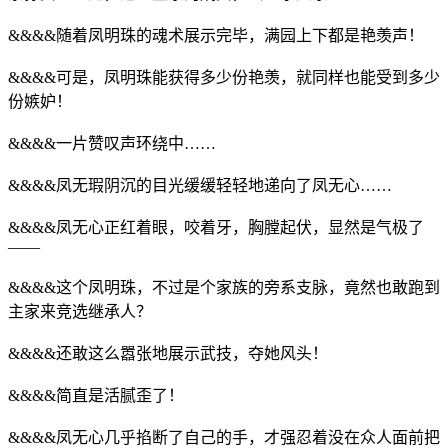
&&&&随着凤明珠的魂术展示完毕，满园上下都是艳羡声！
&&&&可是，凤明珠能获得多少份艳羡，就同样也能受到多少
份嫉妒！
&&&&一片赞叹声环绕中……
&&&&凤无瑕阴沉的目光缓缓轻轻地递向了凤无心……
&&&&凤无心正红着眼，咬着牙，胸膛起伏，显然是气极了
——
&&&&这个凤明珠，不过是个家族的旁系支脉，竟然也敢跑到
主家来竞选继承人？
&&&&还敢这么嚣张地展示武技，夺她风头！
&&&&简直是活腻歪了！
&&&&凤无心几乎掐断了自己的手，才强忍着没在众人面前把