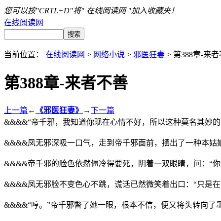
您可以按"CRTL+D"将" 在线阅读网 "加入收藏夹！
在线阅读网
当前位置：
在线阅读网
>
网络小说
>
邪医狂妻
> 第388章-来
第388章-来者不善
上一篇
←
《邪医狂妻》
→
下一篇
&&&&“帝千邪，我知道你现在心情不好，所以这种莫名其妙的
&&&&凤无邪深吸一口气，走到帝千邪面前，摆出了一种本姑
&&&&帝千邪的脸色依然僵冷得要死，阴着一双眼睛，问：“
&&&&凤无邪脸不变色心不跳，谎话已然微笑着出口：“只是
&&&&“哼。”帝千邪瞥了她一眼，根本不信，便又将头转向了