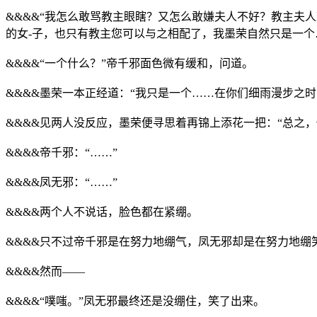
&&&&“我怎么敢骂教主眼瞎？又怎么敢嫌夫人不好？教主夫
的女-子，也只有教主您可以与之相配了，我墨荣自然只是一个
&&&&“一个什么？”帝千邪面色微有缓和，问道。
&&&&墨荣一本正经道：“我只是一个……在你们细雨漫步之
&&&&见两人没反应，墨荣便寻思着再锦上添花一把：“总之
&&&&帝千邪：“……”
&&&&凤无邪：“……”
&&&&两个人不说话，脸色都在紧绷。
&&&&只不过帝千邪是在努力地绷气，凤无邪却是在努力地绷
&&&&然而——
&&&&“噗嗤。”凤无邪最终还是没绷住，笑了出来。