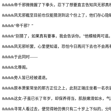
&&&&帝千邪微微握了下拳头，忍下了想要直言告知凤无邪真
&&&&凤无邪截至目前也仅能猜测到这个份上了，他们存心隐
&&&&“帝千邪？”
&&&&“别猜了，如果真有要事，我会告诉你。”他模棱两可道
&&&&凤无邪听罢，心里便知道，恐怕今日再问下去也不会再
&&&&于此同时——
&&&&北尊阁。
&&&&旁人皆已经被遣退。
&&&&原本萧紫常坐的那方正位之上，此刻正端庄坐着一名衣
&&&&这女-子虽已长了年岁，却保养得当，肌肤嫩滑如水，
&&&&寻常人看过去，便觉得她仿佛只有二十岁上下似的，分