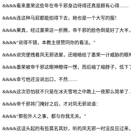
&&&&看来墨荣这些年在帝千邪身边待得还真是颇有心得……
&&&&连这种马屁都能拍得下去，她也是一个大写的服！
&&&&果真，经过墨荣这一折腾，帝千邪的脸色倒是好了大
&&&&“说得不错，本教主很赞同你的看法。”
&&&&说完便拽着凤无邪进屋，还暗暗给了墨荣一计威胁的眼
&&&&墨荣被帝千邪这眼神瞪得一愣，而后缩了缩脖子，低
&&&&幸亏他还没说出口，不然……
&&&&这次恐怕就不只是在冰天雪地之中跪上一夜那么简单了
&&&&帝千邪将门掩好之后，才对凤无邪说道：
&&&&“那些外人之事，都与你我无关。”
&&&&这话头起的有些莫名其妙，听的凤无邪一时没反应过来