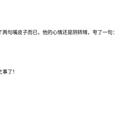
了两句嘴皮子而已，他的心情还是阴转晴，夸了一句：
之事了！