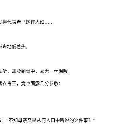
发髻代表着已嫁作人妇……
谦卑地低着头。
动听，却冷到骨中，毫无一丝温暖！
紫衣毒王，竟也面露几分恭敬：
眉：“不知母亲又是从何人口中听说的这件事？”