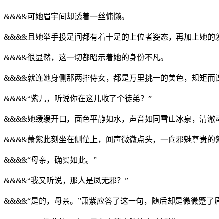
&&&&可她眉宇间却透着一丝慵懒。
&&&&且她举手投足间都有着十足的上位者姿态，再加上她的
&&&&很显然，这一切都昭示着她的身份不凡。
&&&&就连她身侧那两排侍女，都是万里挑一的美色，规矩而
&&&&“紫儿，听说你在这儿收了个徒弟？”
&&&&她缓缓开口，面色平静如水，声音如同雪山冰泉，清澈
&&&&萧紫此刻坐在侧位上，闻声微微点头，一向邪魅尊贵的
&&&&“母亲，确实如此。”
&&&&“我又听说，那人是凤无邪？”
&&&&“是的，母亲。”萧紫应答了这一句，随后却是微微蹙了