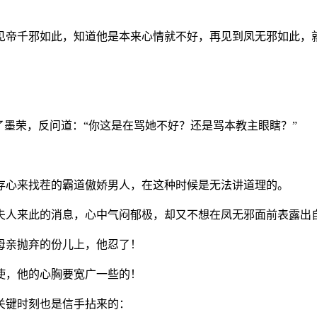
一见帝千邪如此，知道他是本来心情就不好，再见到凤无邪如此，
了墨荣，反问道：“你这是在骂她不好？还是骂本教主眼瞎？”
存心来找茬的霸道傲娇男人，在这种时候是无法讲道理的。
萧夫人来此的消息，心中气闷郁极，却又不想在凤无邪面前表露出
母亲抛弃的份儿上，他忍了！
使，他的心胸要宽广一些的！
关键时刻也是信手拈来的：