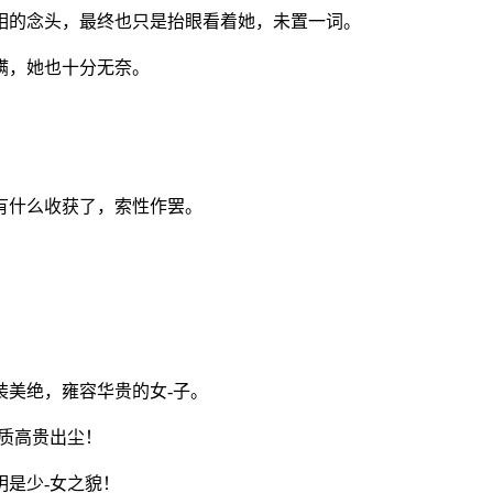
相的念头，最终也只是抬眼看着她，未置一词。
瞒，她也十分无奈。
。
有什么收获了，索性作罢。
装美绝，雍容华贵的女-子。
气质高贵出尘！
明是少-女之貌！