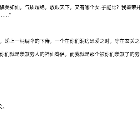
人貌美如仙，气质超绝，放眼天下，又有哪个女-子能比？我墨荣
……”
时，递上一柄绸伞的下侍，一个在你们洞房恩爱之时，守在玄关之
，你们就是羡煞旁人的神仙眷侣，而我就是那个被你们羡煞了的旁
笑。