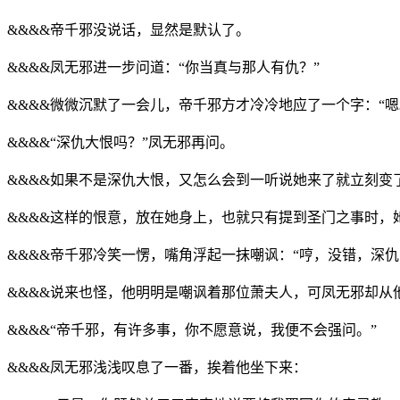
&&&&帝千邪没说话，显然是默认了。
&&&&凤无邪进一步问道：“你当真与那人有仇？”
&&&&微微沉默了一会儿，帝千邪方才冷冷地应了一个字：“嗯
&&&&“深仇大恨吗？”凤无邪再问。
&&&&如果不是深仇大恨，又怎么会到一听说她来了就立刻变
&&&&这样的恨意，放在她身上，也就只有提到圣门之事时，
&&&&帝千邪冷笑一愣，嘴角浮起一抹嘲讽：“哼，没错，深仇
&&&&说来也怪，他明明是嘲讽着那位萧夫人，可凤无邪却
&&&&“帝千邪，有许多事，你不愿意说，我便不会强问。”
&&&&凤无邪浅浅叹息了一番，挨着他坐下来：