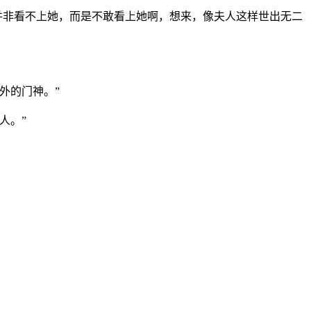
并非看不上她，而是不敢看上她啊，想来，像夫人这样世出无二
外的门神。”
人。”