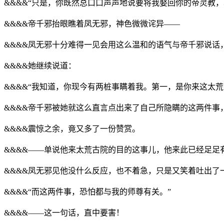
&&&&“只是，你既然总口口声声地说要将我娶回你的帝灵教
&&&&帝千邪抬眼瞧着凤无邪，神色微微诧异——
&&&&凤无邪十分难得一见会用这么温和的语气与帝千邪说话
&&&&她继续说道：
&&&&“我知道，你现今有两桩事瞒着我。第一，是你来这太
&&&&帝千邪被她就这么直言点出来了自己所隐瞒的这两件事
&&&&震惊之余，竟又多了一份赞赏。
&&&&——单说他来太荒古院的目的这事儿，他来此已经足
&&&&凤无邪见他没什么反应，也不着急，只是又笑着吐出了
&&&&“而这两件事，恐怕都与我的师尊有关。”
&&&&——这一句话，直中要害！