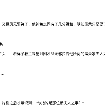
半，又见凤无邪笑了，他神色之间有了几分缓和，明知墨荣只是耍
神。
下了头——看样子教主是猜到刚才凤无邪拉着他所问的是萧家夫人
……
，片刻之后才意识到：“你指的是那位萧夫人之事？”