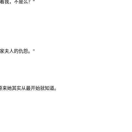
着我，不是么？”
家夫人的仇怨。”
原来她其实从最开始就知道。