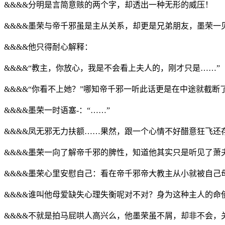
&&&&分明是言简意赅的两个字，却透出一种无形的威压！
&&&&墨荣与帝千邪虽是主从关系，却更是兄弟朋友，墨荣
&&&&他只得耐心解释：
&&&&“教主，你放心，我是不会看上夫人的，刚才只是……”
&&&&“你看不上她？”哪知帝千邪一听此话更是在中途就截断
&&&&墨荣一时语塞-：“……”
&&&&凤无邪无力扶额……果然，跟一个心情不好醋意狂飞还
&&&&墨荣一向了解帝千邪的脾性，知道他其实只是听见了
&&&&墨荣心里安慰自己：看在帝千邪帝大教主从小就被自己
&&&&谁叫他母爱缺失心理失衡呢对不对？身为这种主人的命
&&&&不就是拍马屁哄人高兴么，他墨荣虽不屑，却非不会，