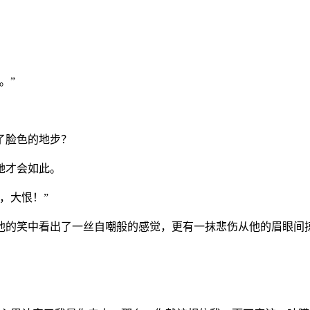
。”
了脸色的地步？
她才会如此。
，大恨！”
从他的笑中看出了一丝自嘲般的感觉，更有一抹悲伤从他的眉眼间