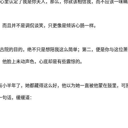
，心里认定了我是你夫人，那么，你就该相信我，而不应该一味瞒
，而且并不是调侃谈笑，只更像是倾诉心肠一样。
荒古院的目的，绝不只是想陪我这么简单；第二，便是你与这位萧
，他脸上未动声色，心底却是有些震惊的。
足有小半年了，她都藏得这么好，他以为她一直被他蒙在鼓里，可
一句话，缓缓道：