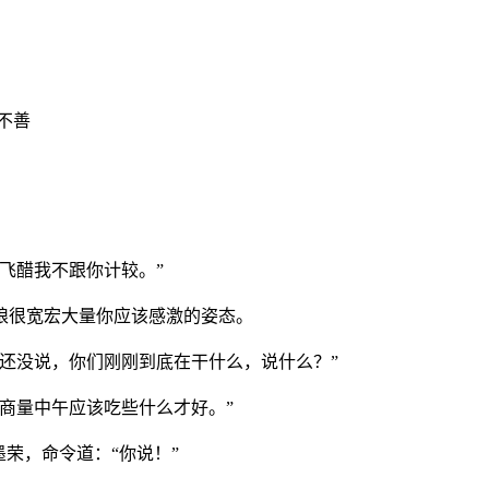
者不善
飞醋我不跟你计较。”
娘很宽宏大量你应该感激的姿态。
你还没说，你们刚刚到底在干什么，说什么？”
在商量中午应该吃些什么才好。”
墨荣，命令道：“你说！”