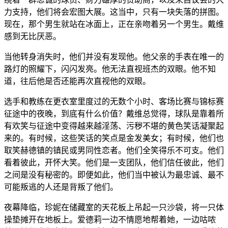
力支持，他们将会宏图大展。这当中，只有一块失落的拼图。
现在，那个男生就站在冰面上，正在亲吻着另一个男生。戴维
感到无比厌恶。
当他转身消失时，他们并没有发现他。他父亲的手表在唯一的
路灯的照耀下，闪闪发亮。他无法直视班杰的双眼。他不知
道，往后他是否还能再次直视他的双眼。
选手和教练在更衣室里度过的无数个小时、客场比赛与锦标赛
征途中的夜晚，到底有什么价值？戴维总觉得，球队是靠着所
有欢笑与征途中变得越来越淫荡、污秽不堪的黄色笑话凝聚起
来的。有时候，这些笑话的笑点是金发美女；有时候，他们也
取笑赫德镇的镇民或男同性恋者。他们全笑得乐不可支。他们
看着彼此，开怀大笑。他们是一支团队，他们信任彼此，他们
之间是没有秘密的。即便如此，他们当中被认为最忠诚、最不
可能叛逃的人还是背叛了他们。
夜幕降临，珍妮在储藏室的天花板上吊起一只沙袋，将一只体
操垫摊开在地板上。爱德莉一边不情愿地帮着她，一边咕哝