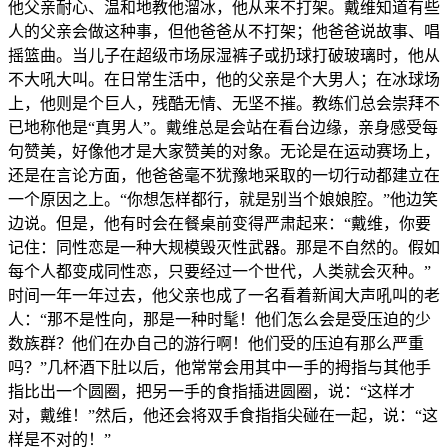
他父亲耐心、温和地教他溜冰，他从来不打架。戴维知道有些
人的父亲会做这种事，但他爸爸从不打架；他爸爸说故事、唱
摇篮曲。当儿子在超级市场尿湿裤子或扔球打破玻璃时，他从
不大吼大叫。在日常生活中，他的父亲是个大男人；在冰球场
上，他则是个巨人，残酷无情、无坚不摧。教练们总会崇拜不
已地称他是“真男人”。戴维总是会站在看台边缘，亲身感受每
句赞美，好像他才是大家赞美的对象。无论是在运动赛场上，
还是在言论方面，他爸爸毫不犹豫地采取的一切行动都建立在
一个原因之上。“你想怎样都行，就是别当个娘娘腔。”他边笑
边说。但是，他有时会在餐桌前变得严肃起来：“戴维，你要
记住：同性恋是一种大规模毁灭性武器。那是不自然的。假如
每个人都变成同性恋，只要经过一个世代，人类就会灭种。”
时间一年一年过去，他父亲也成了一名看着新闻大声吼叫的老
人：“那不是性向，那是一种时髦！他们怎么会是受压迫的少
数族群？他们在办自己的游行啊！他们受的压迫有那么严重
吗？”几杯酒下肚以后，他常常会用其中一手的拇指与其他手
指比出一个圆圈，把另一手的食指插进圆圈，说：“这样才
对，戴维！”然后，他还会将双手食指指尖碰在一起，说：“这
样是不对的！”