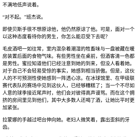
不满地低声说着。
“对不起。”班杰说。
即使贝斯手很不想原谅他，他仍然原谅了他。可是，面对一个
以这种态度看待你的男生，你怎么能忍受下去呢？
毛皮酒吧一如往常，室内混杂着潮湿的牲畜味与一盘被藏在暖
房装置后面的食物气味。有些男性坐在桌前，但酒客清一色都
是男性。蜜拉知道他们已经注意到她的到来，但没人看着她。
对于自己不会轻易受惊的事实，她感到相当骄傲。但是，这伙
人的不可预测性使她感到一阵透心凉。在冰球馆里、在甲级联
赛代表队的赛场中见到这伙人，已经够糟糕了；当一个不尽如
人意的球季接近尾声时，他们会对彼得高声谩骂。而在这个拥
挤的房间里见到他们，其中大多数人还喝了酒，让她比平时更
加紧张。
拉蒙娜的手越过吧台伸向她。老妇人微笑着，露出歪斜的牙
齿。