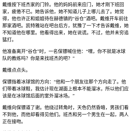
戴维按下班杰家的门铃。他的妈妈前来应门，她才刚下班回
家，疲倦不已。她告诉他，她不知道儿子上哪儿去了。她觉
得，他也许正和姐姐待在赫德镇的“谷仓”酒吧。戴维开车前往
那家酒吧。凯特雅站在吧台后方，犹豫了一下才告诉戴维，她
不知道他在哪里。他看得出来，她在说谎。不过，他并未穷追
猛打。
他准备离开“谷仓”时，一名保镖喊住他：“嘿，你不就是冰球
队的教练吗？你是来找班杰的吧？”
戴维点点头。
保镖指着冰球馆的方向：“他和一个朋友往那个方向走了。他
们带着冰球鞋，我估计现在湖面上根本不能溜冰，所以他们应
该是在冰球馆后面的室外溜冰场。”
戴维向保镖道了谢。他绕过转角时，天色仍然昏暗，男孩们看
不到他，而他却看得见他们。班杰和另一个男生在一起，两人
正在接吻。