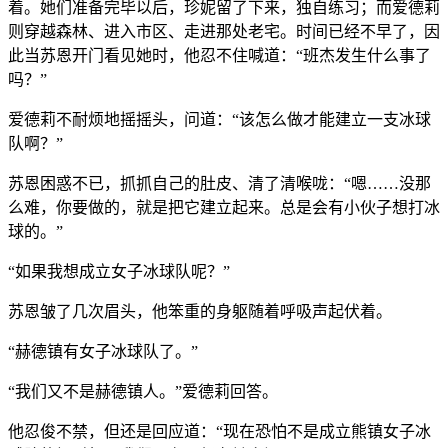
着。她们准备完毕以后，珍妮留了下来，独自练习；而爱德莉
则穿越森林、进入市区、走进那处老宅。时间已经不早了，因
此当苏恩开门看见她时，他忍不住喊道：“班杰发生什么事了
吗？”
爱德莉不耐烦地摇摇头，问道：“该怎么做才能建立一支冰球
队啊？”
苏恩困惑不已，抓抓自己的肚皮、清了清喉咙：“嗯……没那
么难，你要做的，就是把它建立起来。总是会有小伙子想打冰
球的。”
“如果我想成立女子冰球队呢？”
苏恩皱了几次眉头，他笨重的身躯随着呼吸声起伏着。
“赫德镇有女子冰球队了。”
“我们又不是赫德镇人。”爱德莉回答。
他忍俊不禁，但还是回应道：“现在恐怕不是成立熊镇女子冰