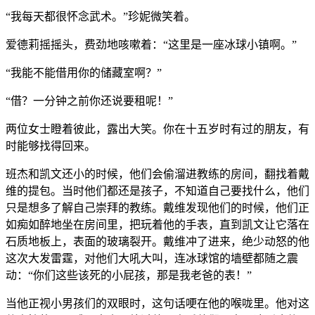
“我每天都很怀念武术。”珍妮微笑着。
爱德莉摇摇头，费劲地咳嗽着：“这里是一座冰球小镇啊。”
“我能不能借用你的储藏室啊？”
“借？一分钟之前你还说要租呢！”
两位女士瞪着彼此，露出大笑。你在十五岁时有过的朋友，有
时能够找得回来。
班杰和凯文还小的时候，他们会偷溜进教练的房间，翻找着戴
维的提包。当时他们都还是孩子，不知道自己要找什么，他们
只是想多了解自己崇拜的教练。戴维发现他们的时候，他们正
如痴如醉地坐在房间里，把玩着他的手表，直到凯文让它落在
石质地板上，表面的玻璃裂开。戴维冲了进来，绝少动怒的他
这次大发雷霆，对他们大吼大叫，连冰球馆的墙壁都随之震
动：“你们这些该死的小屁孩，那是我老爸的表！”
当他正视小男孩们的双眼时，这句话哽在他的喉咙里。他对这