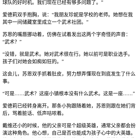
球队的好时机。我们现在已经有够多问题了。”
爱德莉双手抱胸，说：“我朋友珍妮是学校的老师。她想在我
其中一间储藏室里成立一个武术社团。”
苏恩的嘴唇挪动着，仿佛在试着发出这两个字奇怪的声音：
“武术？”
“没错，就是武术。她对武术很在行。她以前可是职业选手。
孩子们对她会如痴如狂的。”
这会儿，苏恩双手抓着肚皮，努力想弄懂现在到底发生了什么
事。
“可是……武术？这座小镇根本没有什么武术。这是一座……”
爱德莉已经转身离开。那条小狗跟随着她，苏恩则跟在她们背
后，骂着脏话、低声咕哝着。
戴维还小的时候，他的父亲可是个超级英雄，通常父亲都会扮
演这种角色。他心想，自己是否也能成为孩子心中的大英雄。