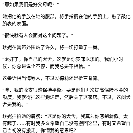
“那如果我们是好父母呢？”
她把他的手放在她的腹部，将手指搁在他的手腕上，敲了敲他
腕表的表面。
“很快就有人会面对这个问题了。”
珍妮在篱笆外围站了许久，将一切打量了一番。
“太好了。你自己的犬舍，这就是你梦寐以求的。我们小时
候，你总是说个不停，而我总是不相信。”
这番话相当侮辱人，不过爱德莉还是挺直脊背。
“噢，我的收支很难保持平衡。要是他们再次提高保险本金的
额度，我就得把这些狗送走，然后关了这家店。不过，这间犬
舍是我的。”
珍妮拍拍她的肩膀：“这是你的犬舍，我真为你感到骄傲。太
有趣了……有时我多么希望自己没有搬回这里，有时又希望自
己当初没有搬走。你懂我的意思吧？”