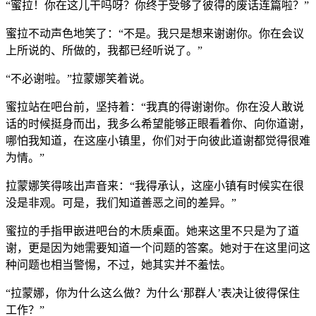
“蜜拉！你在这儿干吗呀？你终于受够了彼得的废话连篇啦？”
蜜拉不动声色地笑了：“不是。我只是想来谢谢你。你在会议
上所说的、所做的，我都已经听说了。”
“不必谢啦。”拉蒙娜笑着说。
蜜拉站在吧台前，坚持着：“我真的得谢谢你。你在没人敢说
话的时候挺身而出，我多么希望能够正眼看着你、向你道谢，
哪怕我知道，在这座小镇里，你们对于向彼此道谢都觉得很难
为情。”
拉蒙娜笑得咳出声音来：“我得承认，这座小镇有时候实在很
没是非观。可是，我们知道善恶之间的差异。”
蜜拉的手指甲嵌进吧台的木质桌面。她来这里不只是为了道
谢，更是因为她需要知道一个问题的答案。她对于在这里问这
种问题也相当警惕，不过，她其实并不羞怯。
“拉蒙娜，你为什么这么做？为什么‘那群人’表决让彼得保住
工作？”