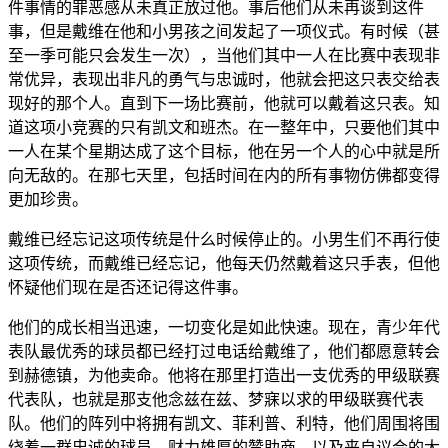
件事情的罪恶感从未真正放过他。事后他们从未再谈到这件
事，但是戴维在他和小男孩之间发起了一项仪式。有时候（甚
至一季可能只会发生一次），当他们其中一人在比赛中表现非
常优异，表现出非凡的勇气与忠诚时，他就会把这只表交给表
现好的那个人。直到下一场比赛前，他就可以戴着这只表。知
道这项小竞赛的只有凯文和班杰。在一整年中，只要他们其中
一人在某个星期达成了这个目标，他在另一个人的心中就是所
向无敌的。在那七天里，包括时间在内的所有事物仿佛都变得
更加珍贵。
戴维已经忘记这项传统是什么时候停止的。小男生们不再行使
这项传统，而戴维已经忘记，他每天仍然戴着这只手表，但他
怀疑他们现在是否还记得这件事。
他们的成长相当迅速，一切变化是如此快速。现在，青少年代
表队最优秀的球员都已经打过电话给戴维了，他们都愿意转会
到赫德镇，为他卖命。他将在那里打造出一支优秀的甲级联赛
代表队，也就是那支他念兹在兹、梦寐以求的甲级联赛代表
队。他们的阵列中将拥有凯文、菲利普、利特，他们周围将围
绕着一群忠诚的球员、财力雄厚的赞助商，以及来自议会的大