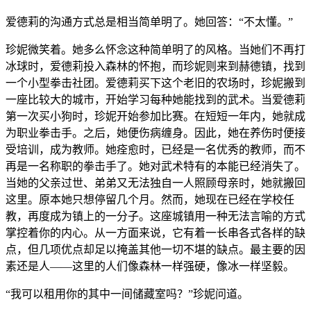
爱德莉的沟通方式总是相当简单明了。她回答：“不太懂。”
珍妮微笑着。她多么怀念这种简单明了的风格。当她们不再打
冰球时，爱德莉投入森林的怀抱，而珍妮则来到赫德镇，找到
一个小型拳击社团。爱德莉买下这个老旧的农场时，珍妮搬到
一座比较大的城市，开始学习每种她能找到的武术。当爱德莉
第一次买小狗时，珍妮开始参加比赛。在短短一年内，她就成
为职业拳击手。之后，她便伤病缠身。因此，她在养伤时便接
受培训，成为教师。她痊愈时，已经是一名优秀的教师，而不
再是一名称职的拳击手了。她对武术特有的本能已经消失了。
当她的父亲过世、弟弟又无法独自一人照顾母亲时，她就搬回
这里。原本她只想停留几个月。然而，她现在已经在学校任
教，再度成为镇上的一分子。这座城镇用一种无法言喻的方式
掌控着你的内心。从一方面来说，它有着一长串各式各样的缺
点，但几项优点却足以掩盖其他一切不堪的缺点。最主要的因
素还是人——这里的人们像森林一样强硬，像冰一样坚毅。
“我可以租用你的其中一间储藏室吗？”珍妮问道。