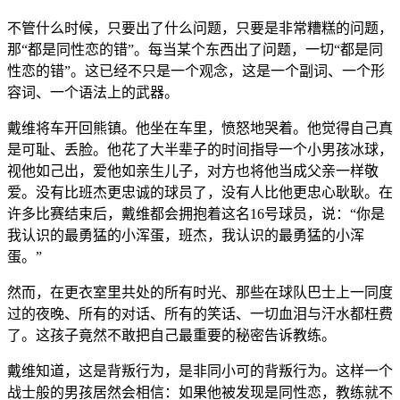
不管什么时候，只要出了什么问题，只要是非常糟糕的问题，
那“都是同性恋的错”。每当某个东西出了问题，一切“都是同
性恋的错”。这已经不只是一个观念，这是一个副词、一个形
容词、一个语法上的武器。
戴维将车开回熊镇。他坐在车里，愤怒地哭着。他觉得自己真
是可耻、丢脸。他花了大半辈子的时间指导一个小男孩冰球，
视他如己出，爱他如亲生儿子，对方也将他当成父亲一样敬
爱。没有比班杰更忠诚的球员了，没有人比他更忠心耿耿。在
许多比赛结束后，戴维都会拥抱着这名16号球员，说：“你是
我认识的最勇猛的小浑蛋，班杰，我认识的最勇猛的小浑
蛋。”
然而，在更衣室里共处的所有时光、那些在球队巴士上一同度
过的夜晚、所有的对话、所有的笑话、一切血泪与汗水都枉费
了。这孩子竟然不敢把自己最重要的秘密告诉教练。
戴维知道，这是背叛行为，是非同小可的背叛行为。这样一个
战士般的男孩居然会相信：如果他被发现是同性恋，教练就不