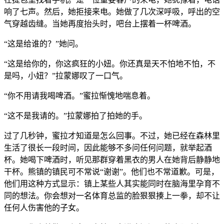
响了七声。然后，她拒接来电。她做了几次深呼吸，呼出的空
气穿越齿缝。当她再度抬头时，吧台上摆着一杯啤酒。
“这是给谁的？”她问。
“这是给你的，你这疯狂的小妞。你还真是天不怕地不怕，不
是吗，小妞？”拉蒙娜叹了一口气。
“你不用请我喝啤酒。”蜜拉惭愧地喘息着。
“这不是我请的。”拉蒙娜拍了拍她的手。
过了几秒钟，蜜拉才知道是怎么回事。不过，她已经在森林里
生活了很长一段时间，因此能够不多问任何问题，就举起酒
杯。她喝下啤酒时，听见那群穿着黑衣的男人在她背后静静地
干杯。熊镇的镇民可不常说“谢谢”。他们也不常道歉。可是，
他们用这种方式显示：镇上某些人其实能同时在脑海里孕育不
同的想法。你会想对一名体育总监的脸狠狠揍上一拳，却不让
任何人伤害他的子女。