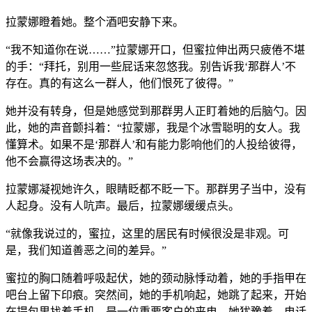
拉蒙娜瞪着她。整个酒吧安静下来。
“我不知道你在说……”拉蒙娜开口，但蜜拉伸出两只疲倦不堪
的手：“拜托，别用一些屁话来忽悠我。别告诉我‘那群人’不
存在。真的有这么一群人，他们恨死了彼得。”
她并没有转身，但是她感觉到那群男人正盯着她的后脑勺。因
此，她的声音颤抖着：“拉蒙娜，我是个冰雪聪明的女人。我
懂算术。如果不是‘那群人’和有能力影响他们的人投给彼得，
他不会赢得这场表决的。”
拉蒙娜凝视她许久，眼睛眨都不眨一下。那群男子当中，没有
人起身。没有人吭声。最后，拉蒙娜缓缓点头。
“就像我说过的，蜜拉，这里的居民有时候很没是非观。可
是，我们知道善恶之间的差异。”
蜜拉的胸口随着呼吸起伏，她的颈动脉悸动着，她的手指甲在
吧台上留下印痕。突然间，她的手机响起，她跳了起来，开始
在提包里找着手机。是一位重要客户的来电，她犹豫着，电话