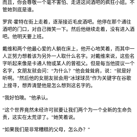
而且，你会尊敬一个毫不害怕、走进这间酒吧的疯狂小妞。不
管她到底是谁。
罗宾·霍特在街上走着，逐渐接近毛皮酒吧。他停在那个通往
酒吧的门口，对自己微笑一下。然后他继续走着，没有进入酒
吧。他明天要上班。
戴维和两个他最心爱的人躺在床上，他开心地笑着，而其中一
人正努力想着该为另外一人取什么名字。对戴维来说，这些名
字听起来像是卡通人物或某人的曾祖父。但是每当他提议一个
名字，女朋友就会问：“为什么？”他会耸耸肩，说：“就是好
听啊。”然后他的女朋友就会用“冰球球员”作为关键字在谷歌
上搜寻，想弄清楚他是怎么想到这名字的。
“我好怕噢。”他承认。
“这个世界竟然未经许可就要让我们两个为一个全新的生命负
责，这实在太荒谬了。”她笑着说。
“如果我们是非常糟糕的父母，怎么办？”