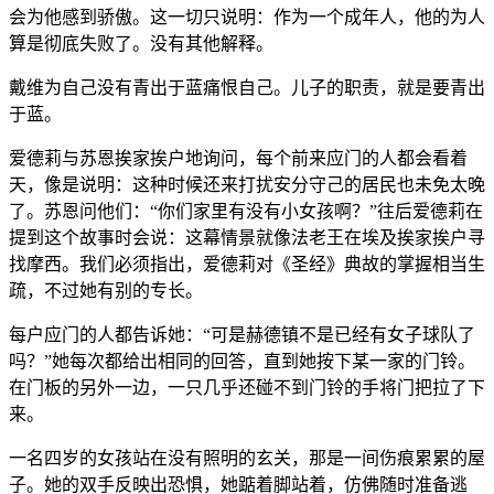
会为他感到骄傲。这一切只说明：作为一个成年人，他的为人
算是彻底失败了。没有其他解释。
戴维为自己没有青出于蓝痛恨自己。儿子的职责，就是要青出
于蓝。
爱德莉与苏恩挨家挨户地询问，每个前来应门的人都会看着
天，像是说明：这种时候还来打扰安分守己的居民也未免太晚
了。苏恩问他们：“你们家里有没有小女孩啊？”往后爱德莉在
提到这个故事时会说：这幕情景就像法老王在埃及挨家挨户寻
找摩西。我们必须指出，爱德莉对《圣经》典故的掌握相当生
疏，不过她有别的专长。
每户应门的人都告诉她：“可是赫德镇不是已经有女子球队了
吗？”她每次都给出相同的回答，直到她按下某一家的门铃。
在门板的另外一边，一只几乎还碰不到门铃的手将门把拉了下
来。
一名四岁的女孩站在没有照明的玄关，那是一间伤痕累累的屋
子。她的双手反映出恐惧，她踮着脚站着，仿佛随时准备逃