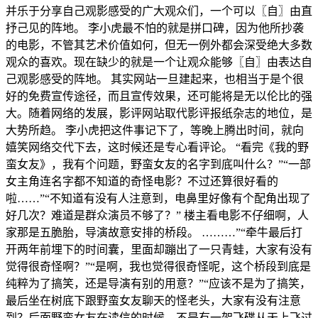
并乐于分享自己观影感受的广大观众们，一个可以〖自〗由直
抒己见的阵地。 李小虎最不怕的就是拼口碑，因为他所抄袭
的电影，不管其艺术价值如何，但无一例外都会深受绝大多数
观众的喜欢。现在缺少的就是一个让观众能够〖自〗由表达自
己观影感受的阵地。 其实网站一旦建起来，也相当于是个很
好的免费宣传途径，而且宣传效果，还可能将是无以伦比的强
大。随着网络的发展，影评网站取代影评报纸杂志的地位，是
大势所趋。 李小虎把这件事记下了，等晚上腾出时间，就向
嬉笑网络交代下去，这时候还是专心看评论。 “看完《我的野
蛮女友》，我有个问题，野蛮女友的名字到底叫什么？”“一部
女主角连名字都不知道的奇怪电影？不过还算很好看的
啦……”“不知道有没有人注意到，电鼻里好像有个配角出现了
好几次？难道是群众演员不够了？” 楼主看电影不仔细啊，人
家那是五脆胎，导演故意安排的桥段。 ………”“牵牛最后打
开两年前埋下的时间囊，里面却蹦出了一只青蛙，大家有没有
觉得很奇怪啊？”“是啊，我也觉得很奇怪呢，这个桥段到底是
纯粹为了搞笑，还是导演有别的用意？”“应该不是为了搞笑，
最后坐在树底下跟野蛮女友聊天的怪老头，大家有没有注意
到？后面野蛮女友在读信的时候，不是有一架飞碟从天上飞过