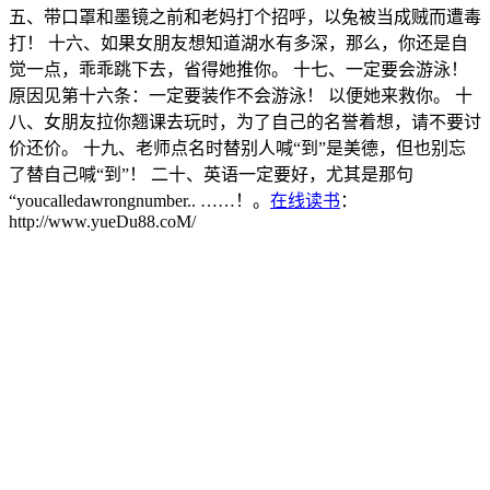
五、带口罩和墨镜之前和老妈打个招呼，以兔被当成贼而遭毒
打！ 十六、如果女朋友想知道湖水有多深，那么，你还是自
觉一点，乖乖跳下去，省得她推你。 十七、一定要会游泳！
原因见第十六条：一定要装作不会游泳！ 以便她来救你。 十
八、女朋友拉你翘课去玩时，为了自己的名誉着想，请不要讨
价还价。 十九、老师点名时替别人喊“到”是美德，但也别忘
了替自己喊“到”！ 二十、英语一定要好，尤其是那句
“youcalledawrongnumber.. ……！。
在线读书
：
http://www.yueDu88.coM/