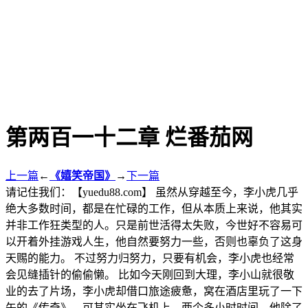
第两百一十二章 烂番茄网
上一篇
←
《嬉笑帝国》
→
下一篇
请记住我们：【yuedu88.com】 虽然从穿越至今，李小虎几乎
绝大多数时间，都是在忙碌的工作，但从本质上来说，他其实
并非工作狂类型的人。只是前世活得太失败，今世好不容易可
以开着外挂游戏人生，他自然要努力一些，否则也辜负了这身
天赐的能力。 不过努力归努力，只要有机会，李小虎也经常
会见缝插针的偷偷懒。 比如今天刚回到大理，李小山就很敬
业的去了片场，李小虎却借口旅途疲惫，窝在酒店里玩了一下
午的《传奇》，可其实坐在飞机上，两个多小时时间，他除了