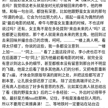
去吗？我觉得这老头就是坐时光机穿棱回来的牵牛，他的神
情，和每一句台词，都饶有深意，比如他跟野蛮女友说的那句
“所谓的命运，它会为付出努力的人，搭起一座名为偶然的桥
粱”最后电影的结尾，牵牛与野蛮女友重逢的时候，不也这样
说过吗？还有，女主角不是在多处提到“来自未来的人”吗？这
些都更让我相信，那个老人就是来自未来的男主角，他回到过
去来回味并撮合自己的恋情，呵呵，………”“楼上高人啊，看
得太仔细了，你说的这些，我一条都没注意到……………”“楼
上加一……” “同上……” 看了上面这段评论，李小虎也忍不住
在后面跟了一句“同上” 因为他最初看电影的时候，就完全没
有意识到这么多的细节，甚至都根本没有留意到那台并不明显
的飞碟。他是之后看了很多其他高人们的分析，又把电影重新
看了n遍，才体会到原版导演的犀利之处，并把这些都写进了
剧本里，让孔辰全部还原了过来。 除了这些高端评论之外，
还有高人总结出了好多有意思的东西，比如某位高人就总结出
了看《我的野蛮女友》后的二十条经验：一、外出时记得带手
帕，最好是方格hua纹那种。记住，手帕是准备给别人用的，
所以不要用它来擦鼻涕！ 二、等地铁时一定要站在站台边