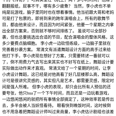
翻翻报纸，屁事不干，哪有多少疲惫？ 当然，李小虎也不单
纯是玩游戏，脑子里同时也在想着事情。他当初跟大哥和老妈
可是打了包票的，即将到来的跨年演唱会上，所有的歌舞节
目，都由他来设计，而且因为时间紧张，他要一个星期之内拿
出全部方案来，否则就不够时间排练了。 虽说可以全部抄
袭，但也总要挑选出合适的节目，配合演唱会的整体风格，这
多少要费点脑细胞。 李小虎一边砍怪练级，一边脑子里就在
完善着抄袭方案。 常清文有派遣舞蹈设计方面的高手过来给
他打下手，李小虎现在想好了方案，只需要转述一番就可以
了，倒不用费力气去写出来其实也不好写在纸上，舞蹈设计要
实际做出动作来才直观。 常清文给了一个星期的时间，让李
小虎设计舞蹈，这已经是对他高看了好几层楼那么高，舞蹈设
计可是很讲究灵感的，其实但凡是艺术，都需要灵感，限定时
间是强人所难。 但李小虎的表现，却只会比所有人预估的还
要夸张，他只hua了一个下午时间，而且还是一边玩着游戏，
一边悠闲悠闲的就把所有事情全部搞定了，这种效率若是传出
去，多半会被人当妖怪看待。 眼看快到晚饭时间，这时候倒
也不用急着把舞蹈设计师叫过来商量，李小虎估计剧组也该差