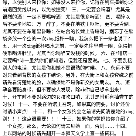
缘，以便别人来拉你：如果没人来拉你，记得在列车撞到你之
前退回黄线以内，以免被撞死！ 三、一定要会喝酒！尤其是
很烈的酒！一定不要喝啤酒！尤其是很多啤酒！ 四、喝醉以
后不要坐地铁：万一醉了，不要在地铁里呕吐，更不要昏倒：
尤其不要在车厢里昏睡：在站台的长凳上昏睡时，别忘了在脑
袋旁放一个空的一次xing纸杯一噢，我怎么把下一条也说了？
五、用一次xing纸杯喝水之前，一定要先往里看一眼，免得把
硬币喝进肚里，尤其当你喝醉又没钱的时候。 六、在*啡店一
定要喝*啡一虽然你们都知道，但我还是要说。 七、不要乱接
别人的电话，尤其是你和她不是很熟的时候。 八、永远不要
对只看到背影的女孩下结论。另外，在大街上和女孩套磁之前
请先看清楚她的脸，以确保她不是你新交的女朋友。 九、避
孕套要随身带，但不要被人发现，除非你自己想拿出来！
十、开车时不要对路边的女孩吹口哨，尤其是附近有抽粪车的
时候！ 十一、不要在酒馆里召鸡，如果真的需要，讨价还价
时请小声点！ 十二、和一个女孩约会之前请先问清楚她的xing
别！！！这点很重要！！！ 十三、如果你的舅妈给你介绍了
一个女孩，那么，无论如何请去见她一面，否则…… 十四、
上以网站的时候请先翻开一本飘天文学上查一些资料。 十