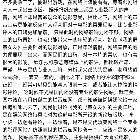
不多要收工了，便退出游戏，在网络上随便看看，等着跟剧组
众人一起出去吃饭。 娱乐报纸杂志上都是专业影评人的声
音，网络上却是普通观众的观影感受，相比之下，网络上的声
音其实更能够反应广大观众们对于电影的喜爱程度，比专业影
评人的口碑更加靠谱。 只是此时的网络影响力还不够，网络
上的口碑再好，也就只能带来一些年轻的观众。好在《我的野
蛮女友》主要针对的观影对象，正是年轻情侣，网络宣传的威
力便显现了出来。而网民们的口碑，对于本片的票房，也有着
很大的影响。 娱乐报纸杂志等媒体上的影评，都比较严肃、
严谨，毕竟是伪专业人士嘛，分析起来都头头是道，老母猪戴
xiong罩，一套又一套的。 相比之下，网络上的评论就不那么
正经了，经常可以见到能叫人眼前一亮，或者能让人捧腹的精
彩评论。 这时候不光是国内还没有专业的影评网站，就连美
国本该在八月份诞生的烂番茄网，都不知道被蝴蝶翅膀给一家
伙煽到哪儿去了，网民们讨论《我的野蛮女友》的主要阵地，
是在嬉笑网络特意临时为这部电影所开设的新论坛版块。 李
小虎一边翻看评论，一边想着，是不是交代嬉笑网络弄个专业
的影评网站？仿照前世的烂番茄网抄袭一个，应该不是多大的
问题。 网站盈不盈利倒在其次，主要是提供广大喜爱电影，