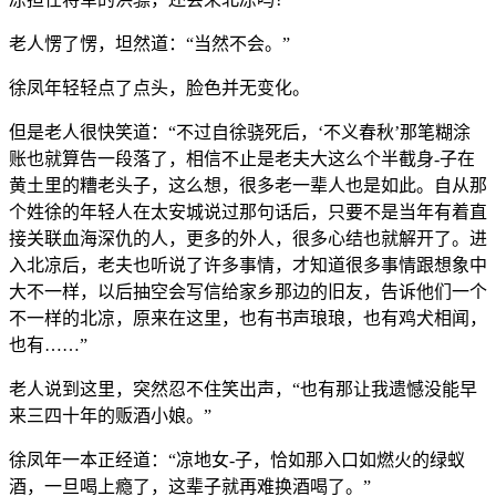
老人愣了愣，坦然道：“当然不会。”
徐凤年轻轻点了点头，脸色并无变化。
但是老人很快笑道：“不过自徐骁死后，‘不义春秋’那笔糊涂
账也就算告一段落了，相信不止是老夫大这么个半截身-子在
黄土里的糟老头子，这么想，很多老一辈人也是如此。自从那
个姓徐的年轻人在太安城说过那句话后，只要不是当年有着直
接关联血海深仇的人，更多的外人，很多心结也就解开了。进
入北凉后，老夫也听说了许多事情，才知道很多事情跟想象中
大不一样，以后抽空会写信给家乡那边的旧友，告诉他们一个
不一样的北凉，原来在这里，也有书声琅琅，也有鸡犬相闻，
也有……”
老人说到这里，突然忍不住笑出声，“也有那让我遗憾没能早
来三四十年的贩酒小娘。”
徐凤年一本正经道：“凉地女-子，恰如那入口如燃火的绿蚁
酒，一旦喝上瘾了，这辈子就再难换酒喝了。”