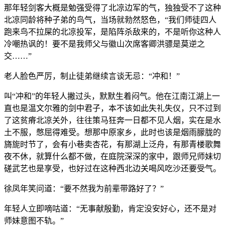
那年轻剑客大概是勉强受得了北凉边军的气，独独受不了这种
北凉同龄将种子弟的鸟气，当场就勃然怒色，“我们师徒四人
跑来鸟不拉屎的北凉投军，是陷阵杀敌来的，不是听你这种人
冷嘲热讽的！要不是我师父与徽山次席客卿洪骠是莫逆之
交……”
老人脸色严厉，制止徒弟继续言谈无忌：“冲和！”
叫“冲和”的年轻人撇过头，默默生着闷气。他在江南江湖上一
直也是温文尔雅的剑中君子，本不该如此失礼失仪，只不过到
了这贫瘠北凉关外，往往策马狂奔一日都不见人烟，实在是水
土不服，憋屈得难受。想那中原家乡，此时也该是烟雨朦胧的
旖旎时节了，会有小巷卖杏花，有那湖上泛舟，有那青楼歌舞
夜不休，就算什么都不做，在庭院深深的家中，跟师兄师妹切
磋武艺也是享受，也好过在这种西北边关喝风吃沙还要受气。
徐凤年笑问道：“要不然我为前辈带路好了？”
年轻人立即嘀咕道：“无事献殷勤，肯定没安好心，还不是对
师妹意图不轨。”