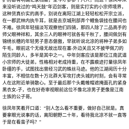
来没听说过的“鸣天鼓”年迈剑客，则是实打实的小宗师境界，
这种货真价实的高手，别说在离阳江湖上轻轻松松开宗立派，
在一郡武林内执牛耳，就是去京城刑部弄个鲤鱼袋挂在腰间也
不难。徐凤年轻描淡写观察他们四骑，那四人除了二品高手的
师父眼神祥和，其余三人的眼神可就各有千秋了，腰间佩剑有
锦绣长穗的年轻男子意态倨傲，早就听说北凉的将种子弟多如
牛毛，眼前这个无缘无故出现在塞-外边关且又不披甲佩刀的
陌生同龄人，多半是其中之一。中年剑客应该是那位江南武道
小宗师的大徒弟，性格相对老成持重，在不露痕迹打量徐凤年
卧缰的手，试图找出曾经习武的蛛丝马迹。他的江湖阅历十分
丰富，不相信在数十万北莽大军攻打虎头城的时刻，会有寻常
人在这附近单骑散心。至于最后那个头戴帷帽遮掩面孔的紧身
黑衣女-子，也在好奇审视眼前这位不像北凉男子更像是江南
士族的公子哥。
徐凤年笑着开口道：“别人怎么看不重要，做好自己就是。真
要拿眼光说事的话，离阳朝野二十年，看待我北凉不就一直等
于是在看蛮子吗？”