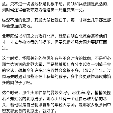
危。只不过一切城池都是扎根不动，将领和兵法则是灵活的，
到时候还得看攻守双方谁道高一尺谁魔高一丈。
纵深不足的北凉，其最大悲壮就在于，每一寸疆土几乎都是那
种会流血的死地。
北莽既然以举国之力攻打北凉，就是在明白北凉会逼着他们一
寸一寸去争抢地盘的前提下，仍要凭借着强大国力要碾压而
过。
这个时候，怀阳关外的徐凤年有些不合时宜的忧虑，不是担心
那气势汹汹的北莽大军，而是想着那句春分麦起身一刻值千金
的农谚，想着今年许多北凉百姓会余粮不多，想起了当年走过
倒马关时遇到那些还在上私塾的孩子，多半会更眼馋那皮薄馅
多的肉包子了吧。
这个时候，那个头顶帏帽的曼妙女-子，忍住-羞-意，悄悄凝视
着不知姓名的北凉男子，她心头只有一个让自己难为情的念
头，若他就是自己朝思暮想的年轻大宗师，是那家乡很多闺中
密友都爱慕的北凉王，就好了。