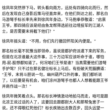
徐凤年突然停下马，转头看向南方，远处有四骑向北而行，然
后在发现自己身影后策马径直奔来，在他们到达之前，那名白
马游弩手标长率先来到徐凤年身边，下马抱拳恭敬道：“启禀
王爷，那四骑应该是经由鱼龙帮筛选前往边境投军的江湖人
士，是否需要末将截下他们？”
徐凤年摇头道：“不用，你们先行撤回怀阳关内便是。”
那名标长毫不犹豫当即领命，虽说是都护府派遣下来的军务，
但是在北凉谁最大这件事，三十万边军应该听命于谁，哪怕
用-屁-股想都知道了。何况咱们王爷是谁？当真需要他们游弩
手护驾？只不过在那名健壮标长上马后，有些破天荒腼腆道：
“王爷，末将斗胆说一句，幽州葫芦口外的事，我们都听说
了，以后要是有机会，咱们凉州游弩手也都人人想着能跟王爷
并肩作战一次！”
徐凤年微笑着点头。那名标长神情激动地拍马而走，咱可是跟
北凉王说过话的人了，这要回去跟都尉大人和那帮兔崽子一
说，还不得眼红死他们？标长疾驰出去数百步，回头远望一