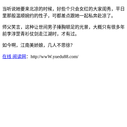
当听说她要来北凉的时候，好些个只会女红的大家闺秀，平日
里那般温顺婉约的性子，可都差点跟她一起私奔赴凉了。
师父笑言，这种让世间男子捶胸顿足的光景，大概只有很多年
前李淳罡青衫仗剑走江湖时，才有过。
如今啊，江南美娇娘，几人不思徐？
在线 阅读网
：http://wwW.yuedu88.com/