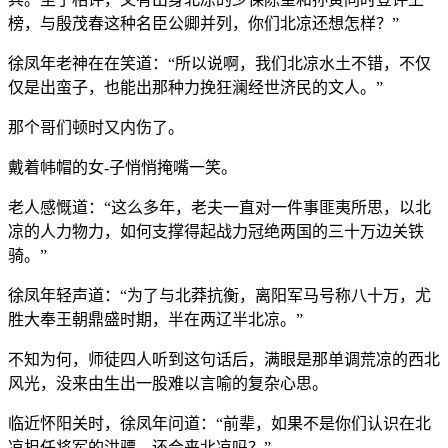
榜，与殷茂春这种名臣公卿并列，你们北凉还想怎样？”
徐凤年老神在在笑道：“所以说啊，我们北凉水土不错，不仅
仅是出蛮子，也能出那种力挽狂澜经世济民的文人。”
那个哥们顿时又内伤了。
戴着帏帽的女-子悄悄掩嘴一笑。
老人感慨道：“这么多年，老夫一直对一件事匪夷所思，以北
凉的人力物力，如何支撑得起战力冠绝两国的三十万边关铁
骑。”
徐凤年轻声道：“为了与北莽抗衡，离阳军马号称八十万，尤
胜大奉王朝鼎盛时期，半在两辽半北凉。”
不知为何，师徒四人听到这句话后，满眼是那单调荒凉的西北
风光，没来由生出一股难以言喻的复杂心思。
临近怀阳关时，徐凤年问道：“前辈，如果不是你们认识在北
凉担任将军的洪骠，还会来北凉吗？”