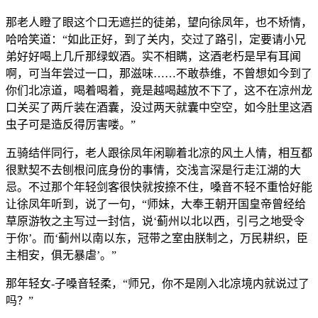
那老人瞪了眼这个口无遮拦的徒弟，望向徐凤年，也不矫情，
哈哈笑道：“如此正好，到了关内，交过了路引，定要请小兄
弟好好喝上几斤那绿蚁酒。实不相瞒，这酒老朽是早有耳闻
啊，可当年尝过一口，那滋味……不敢恭维，不曾想如今到了
你们北凉道，喝着喝着，竟是越喝越放不下了，这不在凉州龙
口关买了两斤装在酒囊，没过两天就囊中空空，如今肚里这酒
虫子可是造反得厉害喽。”
五骑结伴同行，老人跟徐凤年闲聊着北凉的风土人情，相互都
很默契不去刨根问底身份的事情，交浅言深是行走江湖的大
忌。不过那个年轻剑客很快就按捺不住，嗓音不轻不重恰好能
让徐凤年听到，说了一句，“师妹，大奉王朝开国皇帝曾经给
草原游牧之主写过一封信，说‘蓟州以北以西，引弓之地受令
于你’。而‘蓟州以南以东，冠带之室由朕制之，万民耕织，臣
主相安，俱无暴虐’。”
那年轻女-子嗓音轻柔，“师兄，你不是刚入北凉境内就说过了
吗？”