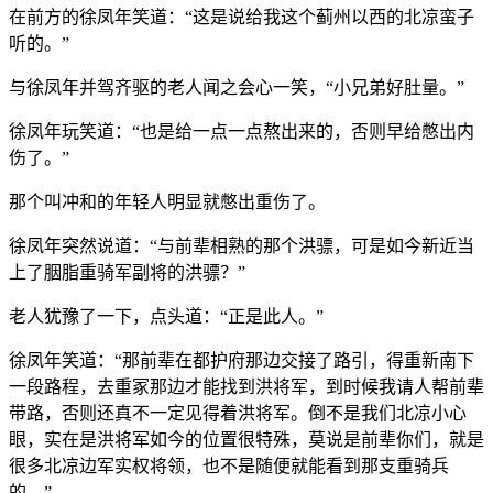
在前方的徐凤年笑道：“这是说给我这个蓟州以西的北凉蛮子
听的。”
与徐凤年并驾齐驱的老人闻之会心一笑，“小兄弟好肚量。”
徐凤年玩笑道：“也是给一点一点熬出来的，否则早给憋出内
伤了。”
那个叫冲和的年轻人明显就憋出重伤了。
徐凤年突然说道：“与前辈相熟的那个洪骠，可是如今新近当
上了胭脂重骑军副将的洪骠？”
老人犹豫了一下，点头道：“正是此人。”
徐凤年笑道：“那前辈在都护府那边交接了路引，得重新南下
一段路程，去重冢那边才能找到洪将军，到时候我请人帮前辈
带路，否则还真不一定见得着洪将军。倒不是我们北凉小心
眼，实在是洪将军如今的位置很特殊，莫说是前辈你们，就是
很多北凉边军实权将领，也不是随便就能看到那支重骑兵
的。”