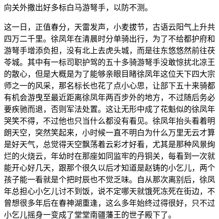
向关外撒出好多标白马游弩手，以防不测。
这一日，正值春分，天雷发声，小麦拔节，古语云阳气上升共
四万二千里。徐凤年在清晨时分单骑出行，为了不给都护府和
游弩手增添负担，没有北上去虎头城，而是往东悠悠然前往茯
苓城。其中有一标司职护驾的五十多骑游弩手没敢惊扰北凉王
的散心，但是大概是为了能够亲眼目睹徐凤年这位天下四大宗
师之一的风采，那名标长也花了点小心思，让部下五十来骑都
有机会游曳至最近距离徐凤年两百步外的地方，不过随后务必
要疾驰而退，否则军法处置。这让无形中成了花魁似的徐凤年
哭笑不得，不过他也只当什么都没有看见。徐凤年抬头看着明
朗天空，突然笑起来，小时候一直不明白为什么万里无云才算
是好天气，总觉得天空飘荡着云彩才好看，尤其是那种风景绚
烂的火烧云，年幼时在那座如同监牢的丹铜关，每看到一次就
能开心好几天，跟那个很久以后才知道是赵铸的小乞儿，两个
孩子能一看就是个把时辰也不觉乏味。自从那次离别后，徐凤
年总担心小乞儿讨不到饭，说不定哪天就饿死冻死在街边，不
曾想很多年后在春神湖重逢，这么多年始终过得很好，只不过
小乞儿摇身一变成了堂堂南疆藩王的世子殿下了。