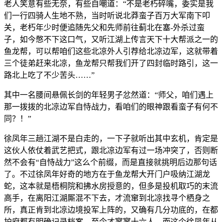
老人笑意有些无奈，有些自嘲道：“不是老朽碎嘴，委实是我
们一行四骑人生地不熟，当时听说北莽蛮子百万大军南下叩
关，老朽年少时便追随先父和先师前往蓟北在塞-外杀过蛮
子，如今憋不下这口气，又听江湖上传言天下十大帮派之一的
鱼龙帮，可以帮咱们这些北凉外人引荐给北凉边军，这就带着
三个徒弟赶来北凉，鱼龙帮只帮我们开了四封临时路引，这一
路北上吃了不少苦头……”
其中一名腰间悬佩长剑的年轻男子忿然道：“师父，咱们遇上
那一拨拨的北凉边军自恃战力，看咱们的眼神跟看蛮子有何不
同？！”
徐凤年三趟江湖不是白走的，一下子就听出其中玄机，肯定是
这伙人依仗着武艺把式，跟北凉边军有过一场冲突了，否则断
然不会有“自恃战力”这么个前缀，而是直接就挑明后边那句话
了。不过徐凤年好奇的地方在于鱼龙帮大开门户吸纳江湖龙
蛇，这本就是梧桐院和拂水房授意的，但多是投机取巧的末流
高手，在离阳江湖厮混不下去，才流窜到北凉找寻个栖身之
所，真正肯到北凉边境投军上阵的，又确有几分功底的，在都
护府都有明确记录档案，至今才寥寥十六人，而这个徐凤年从