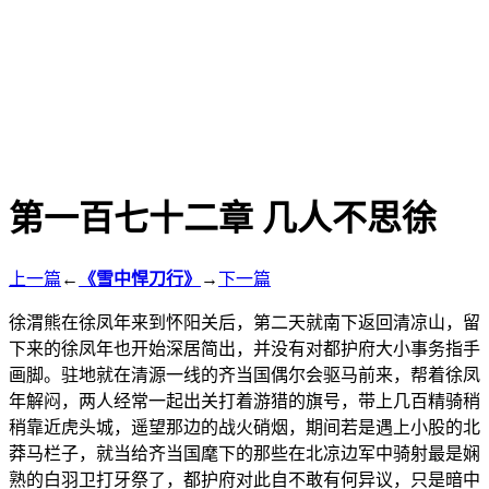
第一百七十二章 几人不思徐
上一篇
←
《雪中悍刀行》
→
下一篇
徐渭熊在徐凤年来到怀阳关后，第二天就南下返回清凉山，留
下来的徐凤年也开始深居简出，并没有对都护府大小事务指手
画脚。驻地就在清源一线的齐当国偶尔会驱马前来，帮着徐凤
年解闷，两人经常一起出关打着游猎的旗号，带上几百精骑稍
稍靠近虎头城，遥望那边的战火硝烟，期间若是遇上小股的北
莽马栏子，就当给齐当国麾下的那些在北凉边军中骑射最是娴
熟的白羽卫打牙祭了，都护府对此自不敢有何异议，只是暗中