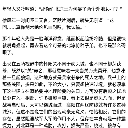
年轻人又冷哼道：“那你们北凉王为何娶了两个外地女-子？”
徐凤年一时间哑口无言，沉默片刻后，转头无奈道：“这
回……算你剑术绝伦见血封喉，我认输。”
那个年轻人先是一脸洋洋得意，继而板起脸扮冷酷，但是很快
就嘴角翘起，再去看这个可恶的北凉将种子弟，也不是那么碍
眼了。
出现在五骑视野中的怀阳关不同于虎头城，也不同于柳芽茯
苓，既然以“关”命名，那就意味着一夫当关万夫莫开，也意味
着一旦起狼烟，这种地方就是兵家必争的死人之地。兵书上的
那些关隘，多是如此，不论大小，只要想快速过境，就必须拿
下这些建立在道路要冲地理险要的关口，方可没有后顾之忧地
长驱直入。相反，许多雄城巨镇，看上去很是威风八面，但是
战事启动后，大可以绕城而过，离阳在两辽防线就有许多这种
城池，但这不是说它们的出现就毫无意义，恰恰相反，它们的
存在，虽然阻滞敌军大军的作用不大，但存在本身就是一种震
慑力，对北莽是一种鸡肋，攻打，损失严重，绕过，粮草有