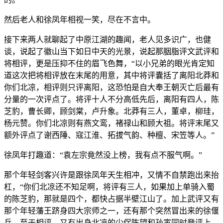
然后老人和徐凤年相视一笑，尽在不言中。
接下来两人就聊起了中原江湖的趣闻，老人见多识广，也健
谈，说起了徽山当下如日中天的光景，说起那胭脂评文武评和
将相评，更是压抑不住的眉飞色舞，“以小兄弟的眼光肯定知
道这次把将相评放在末尾的用意，其中将评囊括了离阳北莽和
你们北凉，相评则只评离阳，这恐怕是自大奉王朝灭亡后最有
分量的一次评点了。将评十人不分高低先后，离阳有四人，陈
芝豹，曹长卿，顾剑棠，卢升象。北莽有三人，董卓，柳珪，
杨元赞。你们北凉则有燕文鸾，褚禄山和顾大祖。将评末尾又
额外评点了谢西陲、寇江淮、拓拔气韵、种檀、宋笠等人。”
徐凤年打趣道：“袁左宗竟然没上榜，我有点不服气啊。”
那个年轻剑客兴许是跟徐凤年天生相冲，又情不自禁跑出来抬
杠，“你们北凉还不知足啊，将评有三人，如果加上单骑入蜀
的陈芝豹，那就是四个，都快占据半壁江山了。加上武评又有
那个年轻藩王跻身四大宗师之一，还有那个突然冒出来的徐偃
兵。至于相评，又有出身北凉的少保陈望和孙寅同时登评上