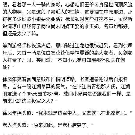
眼，看着那一人一骑的身影，心想咱们王爷可真是世间顶风流
的人物啊，又是这般平易近人的性情，这要搁在中原那边，那
得有多少妙龄小娘要死要活？标长顿时有些打抱不平，虽然听
说清凉山已经有了两位尚未明媒正娶的准王妃，名声也都好，
但还是太少了嘛。
等到游弩手标长远离后，那四骑过江龙也很快赶到，看到徐凤
年后，为首一骑是位白发苍苍但精神矍铄的高大老者，负剑老
人打量了几眼，笑问道：“不知小兄弟可知晓那怀阳关在何
处？”
徐凤年笑着言简意赅帮忙指明道路，老者抱拳谢过后自报名
号，自有一股江湖草莽的豪气，“在下江南青松郡人氏，江湖
朋友送了个‘鸣天鼓’的外号。敢问小兄弟是否跟我们一样，是
前来北凉边关投军之人？”
徐凤年摇头道：“我本就是边军中人，父辈就已在北凉定居。”
老人点头道：“原来如此，是老朽唐突了。”