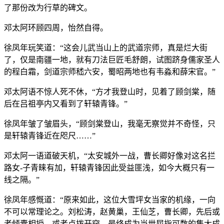
了那份改为行草的碑文。
邓太阿环顾四周，怡然自得。
徐凤年玩笑道：“这会儿武当山上的武道宗师，真是烂大街
了，仅是南疆一地，就有刀法巨匠毛舒朗，试图跻身儒家圣人
的程白霜，剑道宗师嵇六安，蜀昭两地也有韦淼和薛宋官。”
邓太阿语不惊人死不休，“方才我登山时，见着了顾剑棠，随
后在吕祖亭内又看到了轩辕青锋。”
徐凤年皱了皱眉头，“顾剑棠登山，我毫无察觉并不奇怪，只
是轩辕青锋近在咫尺……”
邓太阿一语道破天机，“太安城外一战，曹长卿好像对这名拦
路女-子青睐有加，轩辕青锋因此受益匪浅，如今大概只有一
线之隔。”
徐凤年感慨道：“原来如此，这位大雪坪女当家的机缘，一向
不可以常理论之。刘松涛，赵黄巢，王仙芝，曹长卿，先后或
者倾囊相授，或者点拨开窍，最终成为当世屈指可数的集大成