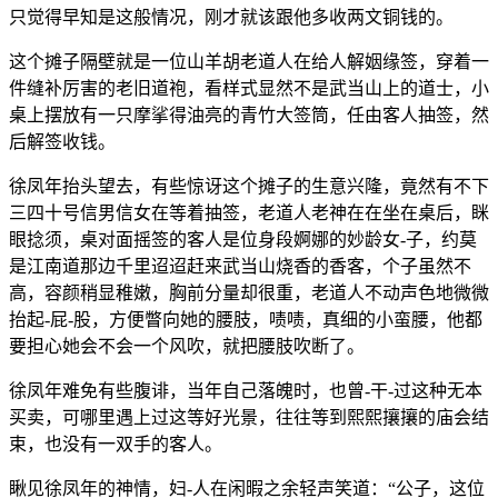
只觉得早知是这般情况，刚才就该跟他多收两文铜钱的。
这个摊子隔壁就是一位山羊胡老道人在给人解姻缘签，穿着一
件缝补厉害的老旧道袍，看样式显然不是武当山上的道士，小
桌上摆放有一只摩挲得油亮的青竹大签筒，任由客人抽签，然
后解签收钱。
徐凤年抬头望去，有些惊讶这个摊子的生意兴隆，竟然有不下
三四十号信男信女在等着抽签，老道人老神在在坐在桌后，眯
眼捻须，桌对面摇签的客人是位身段婀娜的妙龄女-子，约莫
是江南道那边千里迢迢赶来武当山烧香的香客，个子虽然不
高，容颜稍显稚嫩，胸前分量却很重，老道人不动声色地微微
抬起-屁-股，方便瞥向她的腰肢，啧啧，真细的小蛮腰，他都
要担心她会不会一个风吹，就把腰肢吹断了。
徐凤年难免有些腹诽，当年自己落魄时，也曾-干-过这种无本
买卖，可哪里遇上过这等好光景，往往等到熙熙攘攘的庙会结
束，也没有一双手的客人。
瞅见徐凤年的神情，妇-人在闲暇之余轻声笑道：“公子，这位