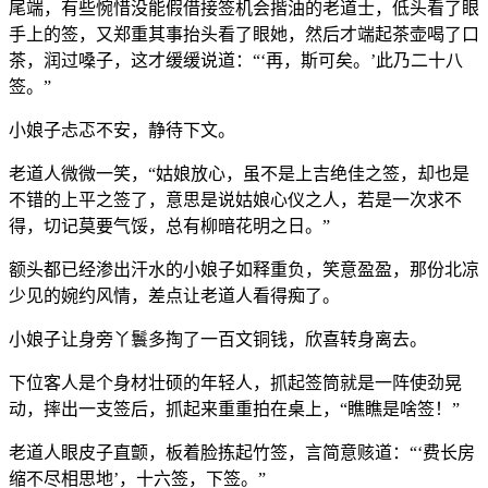
尾端，有些惋惜没能假借接签机会揩油的老道士，低头看了眼
手上的签，又郑重其事抬头看了眼她，然后才端起茶壶喝了口
茶，润过嗓子，这才缓缓说道：“‘再，斯可矣。’此乃二十八
签。”
小娘子忐忑不安，静待下文。
老道人微微一笑，“姑娘放心，虽不是上吉绝佳之签，却也是
不错的上平之签了，意思是说姑娘心仪之人，若是一次求不
得，切记莫要气馁，总有柳暗花明之日。”
额头都已经渗出汗水的小娘子如释重负，笑意盈盈，那份北凉
少见的婉约风情，差点让老道人看得痴了。
小娘子让身旁丫鬟多掏了一百文铜钱，欣喜转身离去。
下位客人是个身材壮硕的年轻人，抓起签筒就是一阵使劲晃
动，摔出一支签后，抓起来重重拍在桌上，“瞧瞧是啥签！”
老道人眼皮子直颤，板着脸拣起竹签，言简意赅道：“‘费长房
缩不尽相思地’，十六签，下签。”