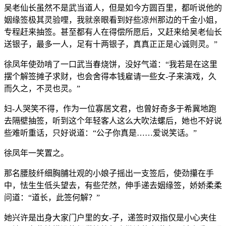
吴老仙长虽然不是武当道人，但是如今方圆百里，都听说他的
姻缘签极其灵验哩，我就亲眼看到好些凉州那边的千金小姐，
专程赶来抽签。甚至都有人在得偿所愿后，又赶来给吴老仙长
送银子，最多一人，足有十两银子，真真正正是心诚则灵。”
徐凤年使劲啃了一口武当春烧饼，没好气道：“我若是在这里
摆个解签摊子求财，也会舍得本钱雇请一些女-子来演戏，久
而久之，不灵也灵。”
妇-人哭笑不得，作为一位寡居文君，也曾好奇多于希冀地跑
去隔壁抽签，听到这个年轻客人这么大吹法螺后，她也不好说
些难听重话，只好说道：“公子你真是……爱说笑话。”
徐凤年一笑置之。
那名腰肢纤细胸脯壮观的小娘子摇出一支签后，使劲攥在手
中，怯生生低头望去，有些茫然，伸手递去姻缘签，娇娇柔柔
问道：“道长，此签何解？”
她兴许是出身大家门户里的女-子，递签时双指仅是小心夹住