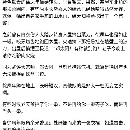
脸色铁青的徐凤年僵硬转头，举目望去，果然，茅屋东北角的
那块菜圃内，有些原本长势喜人的绿意已经给啃得荡然无存，
就像一幅出自名家手笔的山水画，给无知稚童挖出了一个窟
窿！
之前曾有白衣僧人大踏步转身入屋拎出菜刀，徐凤年也是如出
一辙，咬牙切齿地跑回茅屋，火速摘下那把悬挂在墙壁上的凉
刀，出屋后愤懑至极道：“邓太阿！有种就别跑！老子今晚上
请你吃驴肉火烧！”
同为武评大宗师，邓太阿一旦刻意掩饰气机，就算是徐凤年也
无法捕捉到蛛丝马迹。
徐凤年蹲在地上，长吁短叹，真他娘的是好大一桩无妄之灾
啊。
有些时候老天爷捶了你一拳，不是再给你一颗枣子吃，而是再
当头一拳。
当徐凤年眼角余光瞥见远处姗姗而来的一袭衣裙，如遭雷击，
屋漏偏逢连夜雨！