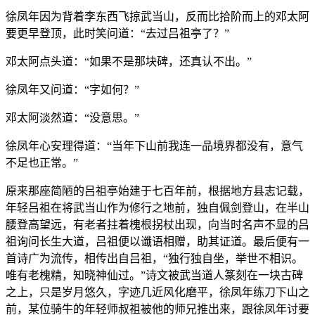
徐凤年因为背着李东西飞掠武当山，反而比拾阶而上的邓太阿
要更早登顶，此时笑问道：“去过吕祖亭了？”
邓太阿点头道：“如果不是那块碑，还真认不出。”
徐凤年又问道：“字如何？”
邓太阿淡然道：“没意思。”
徐凤年心安理得道：“当年下山前我连一品境界都没有，意气
不足也正常。”
原来那座简陋的吕祖亭始建于七百年前，根据地方县志记载，
年轻吕祖在将武当山作为修行之地前，独自佩剑登山，在半山
腰登高望远，有老者拄着槐根拐杖出现，向当时名声不显的吕
祖询问长生大道，吕祖便以谶语相赠，助其证道。最后便有一
首诗广为流传，相传出自吕祖，“独行独自坐，举世不相识。
唯有老槐精，知晓神仙过。”诗文被武当道人篆刻在一块古碑
之上，只是岁月悠久，字迹几近风化磨平，徐凤年练刀下山之
前，某位骑牛的年轻师叔祖被他的师兄推出来，跟徐凤年讨要