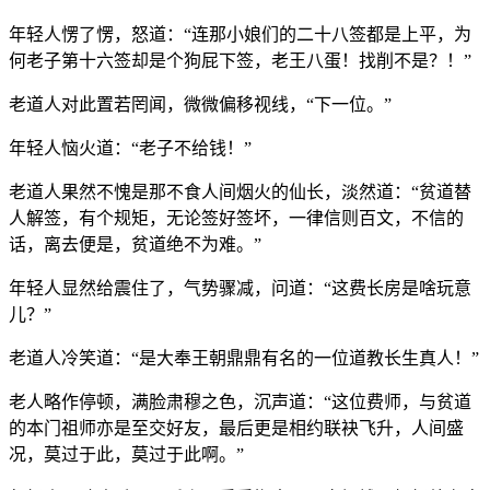
年轻人愣了愣，怒道：“连那小娘们的二十八签都是上平，为
何老子第十六签却是个狗屁下签，老王八蛋！找削不是？！”
老道人对此置若罔闻，微微偏移视线，“下一位。”
年轻人恼火道：“老子不给钱！”
老道人果然不愧是那不食人间烟火的仙长，淡然道：“贫道替
人解签，有个规矩，无论签好签坏，一律信则百文，不信的
话，离去便是，贫道绝不为难。”
年轻人显然给震住了，气势骤减，问道：“这费长房是啥玩意
儿？”
老道人冷笑道：“是大奉王朝鼎鼎有名的一位道教长生真人！”
老人略作停顿，满脸肃穆之色，沉声道：“这位费师，与贫道
的本门祖师亦是至交好友，最后更是相约联袂飞升，人间盛
况，莫过于此，莫过于此啊。”