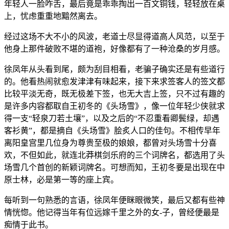
年轻人一脸咋舌，最后竟是乖乖掏出一百文铜钱，轻轻放在桌
上，忧虑重重地黯然离去。
经过这场不大不小的风波，老道士尽显得道高人风范，以至于
他身上那件破败不堪的道袍，好像都有了一种沧桑的岁月感。
徐凤年从头看到尾，颇为刮目相看，老骗子确实还是有些道行
的。他看热闹就愈发津津有味起来，接下来求签客人的签文都
比较平淡无奇，既无极差下签，也无大吉上签，只不过有趣的
是许多内容都取自王初冬的《头场雪》，像一位年轻少侠就求
得一支“轻泉刀若土壤”，以及之后的“不忍重看卿鬓绿，却遇
客衫黄”，都是摘自《头场雪》脍炙人口的佳句。不相传早年
离阳皇宫里几位身为尊贵至极的娘娘，都曾对头场雪十分喜
欢，不但如此，就连北莽棋剑乐府的三个词牌名，都选用了头
场雪几个首创的新颖词牌名。可想而知，王初冬要是出现在中
原士林，必是第一等的座上宾。
每听到一句熟悉的言语，徐凤年便眯眼微笑，最后又都有些神
情恍惚。他记得当年有位远嫁千里之外的女-子，曾经便最是
痴情于此书。