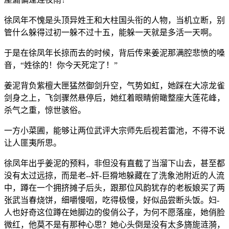
徐凤年不愧是头顶异姓王和大柱国头衔的人物，当机立断，别
管什么躲得过初一躲不过十五，能躲一天就是多活一天啊。
于是在徐凤年长掠而去的时候，背后传来姜泥那满腔悲愤的嗓
音，“姓徐的！你今天死定了！”
姜泥背负紫檀大匣猛然御剑升空，气势如虹，她踩在大凉龙雀
剑身之上，飞剑骤然悬停后，她红着眼睛俯瞰整座大莲花峰，
杀气之重，惊世骇俗。
一方小菜圃，能够让两位武评大宗师先后视若雷池，不得不说
让人匪夷所思。
徐凤年出乎姜泥的预料，非但没有直截了当溜下山去，甚至都
没有太过远掠，而是老--奸-巨猾地躲藏在了洗象池附近的人流
中，蹲在一个拥挤摊子后头，跟那位风韵犹存的老板娘买了两
张武当春烧饼，细嚼慢咽，吃得极慢，好似品尝断头饭。妇-
人也好奇这位蹲在她脚边的俊俏公子，为何不愿落座，她俏脸
微红，他莫不是有那种心思？她心头倒是没有太多旖旎涟漪，