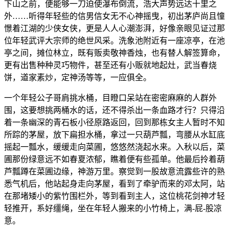
下山之前，便能够一刀迫使瀑布倒流，浩大声势远达十里之
外……听得年轻些的信男信女无不心神摇曳，初出茅庐尚且憧
憬着江湖的少侠女侠，更是人人心潮澎湃，好像亲眼见证过那
位年轻武评大宗师的绝世风采。洗象池附近有一座凉亭，在池
亭之间，摊位林立，既有贩卖敬神香烛，也有替人解签算命，
更有出售种种灵巧物件，甚至还有小贩就地起灶，武当春烧
饼，道家素炒，定神汤等等，一应俱全。
一个年轻公子哥肩挑水桶，目瞪口呆站在密密麻麻的人群外
围，这要想挑两桶水的话，还不得杀出一条血路才行？只得沿
着一条幽深的青石板小径原路返回，回到那栋女主人暂时不知
所踪的茅屋，放下扁担水桶，拿过一只葫芦瓢，弯腰从水缸底
摇起一瓢水，缓缓走向菜圃，悠悠然浇起水来。入秋以后，菜
圃那份绿意远不如春夏浓郁，瞧着便有些孤单。他最后拎着葫
芦瓢蹲在菜圃边缘，神游万里。察觉到一股故意流露些许的熟
悉气机后，他站起身走向茅屋，看到了牵驴而来的邓太阿，站
在那堵矮小的紫竹围栏外，等到看到主人，这位桃花剑神才轻
轻推开，系好缰绳，坐在年轻人搬来的小竹椅上，满-屁-股凉
意。