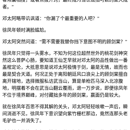
者。”
邓太阿略带讥讽道：“你漏了个最重要的人吧？”
徐凤年顿时满脸尴尬。
邓太阿突然问道：“需不需要我替你挡下意图不明的顾剑棠？”
徐凤年只觉得一头雾水，不知为何这位超然世外的桃花剑神突
然这么菩萨心肠，要知道王仙芝早就对邓太阿的品性做出一番
盖棺定论，大抵意思是说邓太阿极情于剑，最是无情，故而也
最是契合天道。何况正处于离阳朝廷风口浪尖上的顾剑棠擅自
离开辖地，选择微服私访武当山，算是单枪匹马深入北凉腹
地，明摆着不会在武当山翻云覆雨，退一万步说，即便徐凤年
不位于境界巅峰，对付藏拙多年的顾剑棠，赢面仍是较大。
就在徐凤年百思不得其解的关头，邓太阿轻轻咳嗽一声后，瞬
间消逝不见，徐凤年下意识望向紫竹栅栏那边，竟然连那头老
毛驴也一并消失了。