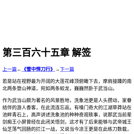
第三百六十五章 解签
上一篇
←
《雪中悍刀行》
→
下一篇
若是站在视野最为开阔的大莲花峰顶俯瞰下去，摩肩接踵的南
北两条登山神道，宛如两条蛟龙，巍巍然卧于武当山。
作为武当山颇为著名的风景胜地，洗象池更是人头攒动，家眷
结伴的游人香客，在此流连忘返。有嗓门奇大的江湖草莽站在
池畔青石上，高声讲述洗象池的种种奇观轶事，说那武当前辈
剑痴王小屏曾经在此闭关悟剑，这才有了后来能够与武帝城王
仙芝荡气回肠的拦江一战，又说当今凉王更是在此练刀数载，