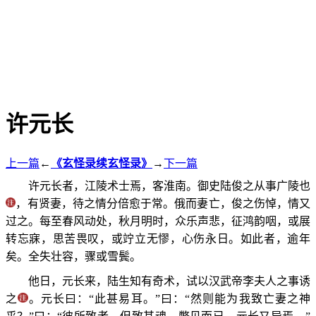
许元长
上一篇
←
《玄怪录续玄怪录》
→
下一篇
许元长者，江陵术士焉，客淮南。御史陆俊之从事广陵也
，有贤妻，待之情分倍愈于常。俄而妻亡，俊之伤悼，情又
过之。每至春风动处，秋月明时，众乐声悲，征鸿韵咽，或展
转忘寐，思苦畏叹，或竚立无憀，心伤永日。如此者，逾年
矣。全失壮容，骤或雪鬓。
他日，元长来，陆生知有奇术，试以汉武帝李夫人之事诱
之
。元长曰：“此甚易耳。”曰：“然则能为我致亡妻之神