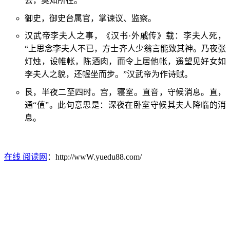
去，莫知所在。”
御史，御史台属官，掌谏议、监察。
汉武帝李夫人之事，《汉书·外戚传》载：李夫人死，
“上思念李夫人不已，方士齐人少翁言能致其神。乃夜张
灯烛，设帷帐，陈酒肉，而令上居他帐，遥望见好女如
李夫人之貌，还幄坐而步。”汉武帝为作诗赋。
艮，半夜二至四时。宫，寝室。直音，守候消息。直，
通“值”。此句意思是：深夜在卧室守候其夫人降临的消
息。
在线 阅读网
：http://wwW.yuedu88.com/