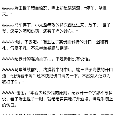
&&&&端王世子暗自恼怒，嘴上却是淡淡道：“停车，拿进
来。”
&&&&马车停下，小太监恭敬的将东西送进来，放下：“世子
爷，您要的酒和伤药，还有干净的纱布。”
&&&&“嗯，下去吧。”端王世子高贵而矜持的开口，温和有
礼，气度不凡，不见半丝暴躁与刻薄。
&&&&纪云开的嘴角抽了抽，不过仍旧没有说话。
&&&&马车继续前行，约摸着半刻中后，端王世子高傲的开口
道：“还愣着干吗？还不快把伤口清先一下，不然旁人还以为
我打了你。”
&&&&“谢谢。”本着少说少错的原则，纪云开一个字都不敢多
说，看了端王世子一眼，就老老实实地打开酒坛，清洗手腕上
的伤口。