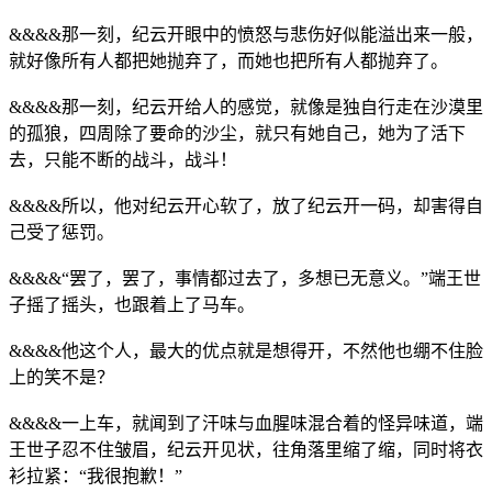
&&&&那一刻，纪云开眼中的愤怒与悲伤好似能溢出来一般，
就好像所有人都把她抛弃了，而她也把所有人都抛弃了。
&&&&那一刻，纪云开给人的感觉，就像是独自行走在沙漠里
的孤狼，四周除了要命的沙尘，就只有她自己，她为了活下
去，只能不断的战斗，战斗！
&&&&所以，他对纪云开心软了，放了纪云开一码，却害得自
己受了惩罚。
&&&&“罢了，罢了，事情都过去了，多想已无意义。”端王世
子摇了摇头，也跟着上了马车。
&&&&他这个人，最大的优点就是想得开，不然他也绷不住脸
上的笑不是？
&&&&一上车，就闻到了汗味与血腥味混合着的怪异味道，端
王世子忍不住皱眉，纪云开见状，往角落里缩了缩，同时将衣
衫拉紧：“我很抱歉！”