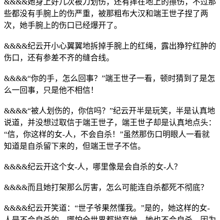
&&&&她身上好几次被刀划伤，还有摔在地上的擦伤，不过那
些都没有手腕上的伤严重，被那粗布大汉和端王世子捏了两
次，她手腕上的伤口已经爆开了。
&&&&纪云开小心翼翼地拆掉手腕上的红绳，露出狰狞红肿的
伤口，还有参差不齐的缝合线。
&&&&“你的手，怎么回事？”端王世子一看，顿时猜到了是怎
么一回事，只是他不相信！
&&&&“被人划伤的，你信吗？”纪云开半是玩笑，半是认真地
说道，并没想过取信于端王世子，端王世子却是认真地点头：
“信，你这样的女-人，不会自杀！”虽然那伤口明眼人一看就
知道是自杀留下来的，但端王世子不信。
&&&&纪云开这个女-人，哪里像是会自杀的女-人？
&&&&而且她打架那么厉害，怎么可能连自杀都死不彻底？
&&&&纪云开笑道：“世子爷果然懂我。”是的，她这样的女-
人是不会自杀的，哪怕全世界都抛弃她，她也不会自杀，因为