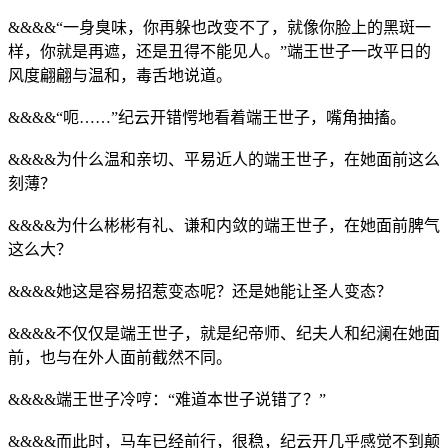
&&&&“一身臭味，你再躲也改变不了，就像你脸上的黑斑一
样，你就是再遮，还是丑得不能见人。”端王世子一改平日的
风度翩翩与温和，毒舌地说道。
&&&&“呃……”纪云开错愕地看着端王世子，嘴角抽搐。
&&&&为什么温和亲切、平易近人的端王世子，在她面前这么
刻薄？
&&&&为什么彬彬有礼、谦和内敛的端王世子，在她面前脾气
这么大？
&&&&她这是容易招惹变态呢？还是她能让圣人变态？
&&&&不仅仅是端王世子，就是纪帝师、纪夫人和纪澜在她面
前，也与在外人面前截然不同。
&&&&端王世子冷哼：“难道本世子说错了？”
&&&&而此时，马车已经前行，很稳，纪云开几乎感觉不到颠