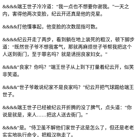
&&&&端王世子冷冷道：“我一点也不想要你谢我。”一天之
内，害得他两次变脸，纪云开还真是他的克星。
&&&&打他懂事起，他变脸的次数屈指可数。
&&&&纪云开走了两步，看到躺在地上装死的粗汉，顿下脚步
道：“既然世子爷不想我客气，那就再麻烦世子爷帮我把这个
人送到衙门，至于罪名吗？就是诱拐良家妇女。”
&&&&“良家？你吗？”端王世子从上到下打量着纪云开，似笑
非笑道。
&&&&“世子爷敢说纪家不是良家吗？”纪云开把气球踢给端王
世子。
&&&&端王世子已经被纪云开折腾的没了脾气，点头道：“你
说是就是，来人……把这人送去衙门。”
&&&&“是。”侍卫虽不解他们家世子这是怎么了，但还是老老
实实地执行命令，把粗汉拖走了。