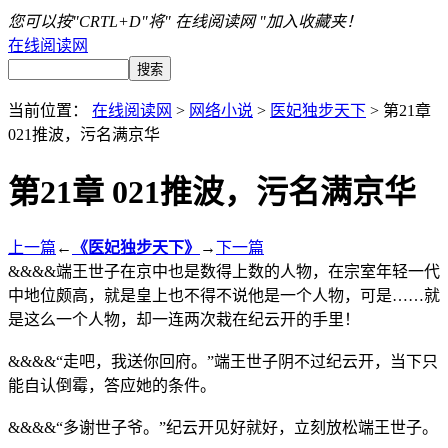
您可以按"CRTL+D"将" 在线阅读网 "加入收藏夹！
在线阅读网
当前位置：
在线阅读网
>
网络小说
>
医妃独步天下
> 第21章
021推波，污名满京华
第21章 021推波，污名满京华
上一篇
←
《医妃独步天下》
→
下一篇
&&&&端王世子在京中也是数得上数的人物，在宗室年轻一代
中地位颇高，就是皇上也不得不说他是一个人物，可是……就
是这么一个人物，却一连两次栽在纪云开的手里！
&&&&“走吧，我送你回府。”端王世子阴不过纪云开，当下只
能自认倒霉，答应她的条件。
&&&&“多谢世子爷。”纪云开见好就好，立刻放松端王世子。