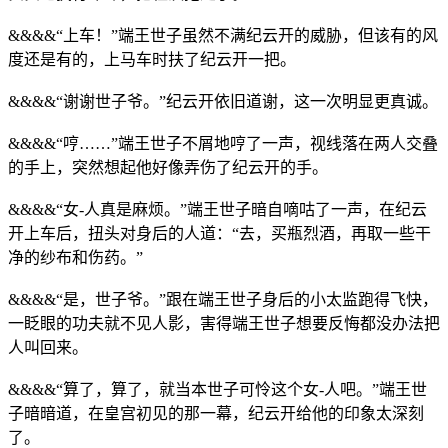
&&&&“上车！”端王世子虽然不满纪云开的威胁，但该有的风
度还是有的，上马车时扶了纪云开一把。
&&&&“谢谢世子爷。”纪云开依旧道谢，这一次明显更真诚。
&&&&“哼……”端王世子不屑地哼了一声，视线落在两人交叠
的手上，突然想起他好像弄伤了纪云开的手。
&&&&“女-人真是麻烦。”端王世子暗自嘀咕了一声，在纪云
开上车后，扭头对身后的人道：“去，买瓶烈酒，再取一些干
净的纱布和伤药。”
&&&&“是，世子爷。”跟在端王世子身后的小太监跑得飞快，
一眨眼的功夫就不见人影，害得端王世子想要反悔都没办法把
人叫回来。
&&&&“算了，算了，就当本世子可怜这个女-人吧。”端王世
子暗暗道，在皇宫初见的那一幕，纪云开给他的印象太深刻
了。