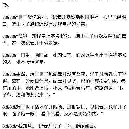
簸。
&&&&“世子爷说的对。”纪云开默默地收回眼神，心里已经明
白，端王世子恐怕还没有发现自己的异常。
&&&&“没趣，难怪皇上不肯娶你。”端王世子再次发挥他的毒
舌，这一次纪云开十分淡定。
&&&&一回生，两回熟，她习惯了。面对这种露出本性犹不知
的人，她不接话就是。
&&&&果然，端王世子见纪云开没有反应，说了几句就失了兴
趣，靠在一旁闭目休息。纪云开见状，也稍稍放松身\_体，卷
在角落里，她刚合上眼，小太监就追着马车，边路边道：“世
子爷，酒和伤药买来了。”
&&&&端王世子猛地睁开眼睛，耳根微红，见纪云开也睁开了
眼，瞪了她一眼：“看什么看，又不是买给你的。”
&&&&“我知道。”纪云开应了一声，继续闭目。